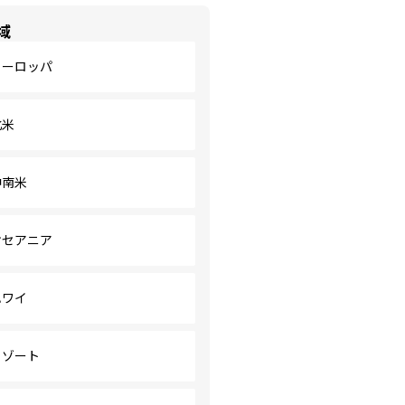
域
ヨーロッパ
北米
中南米
オセアニア
ハワイ
リゾート