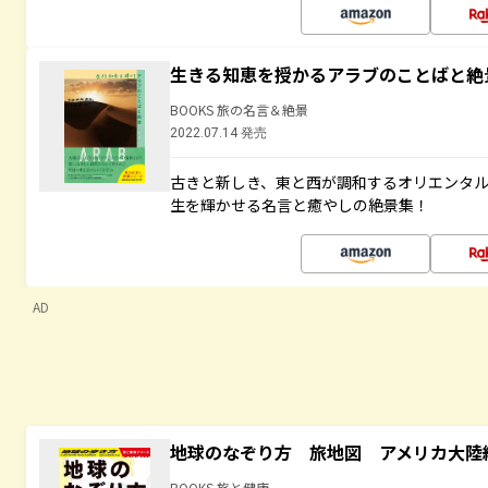
生きる知恵を授かるアラブのことばと絶
BOOKS 旅の名言＆絶景
2022.07.14 発売
古きと新しき、東と西が調和するオリエンタ
生を輝かせる名言と癒やしの絶景集！
AD
地球のなぞり方 旅地図 アメリカ大陸
BOOKS 旅と健康