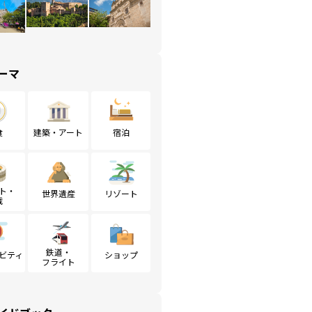
ーマ
食
建築・アート
宿泊
ト・
世界遺産
リゾート
戦
鉄道・
ビティ
ショップ
フライト