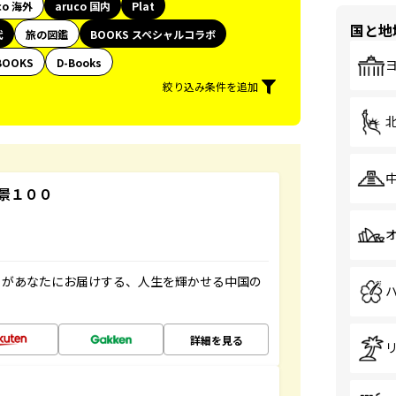
co 海外
aruco 国内
Plat
国と地
代
旅の図鑑
BOOKS スペシャルコラボ
BOOKS
D-Books
絞り込み条件を追加
景１００
」があなたにお届けする、人生を輝かせる中国の
詳細を見る