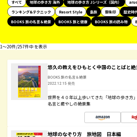
すべて
地球の歩き方 海外
地球の歩き方 Jシリーズ（国内）
aru
ランキング&テクニック
Resort Style
島旅
御朱印
歴史時
BOOKS 旅の名言＆絶景
BOOKS 旅と健康
BOOKS 旅の読み物
1〜20件/257件中 を表示
悠久の教えをひもとく中国のことばと絶
BOOKS 旅の名言＆絶景
2022.12.15 発売
世界を４０年以上歩いてきた「地球の歩き方
名言と癒やしの絶景集
地球のなぞり方 旅地図 日本編