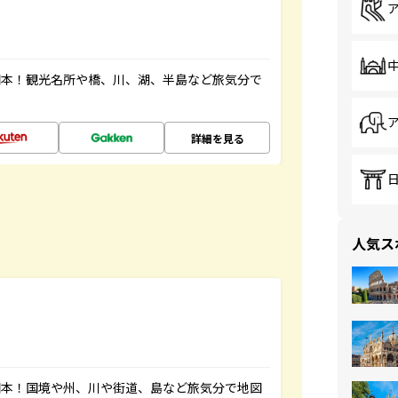
図本！観光名所や橋、川、湖、半島など旅気分で
詳細を見る
人気ス
図本！国境や州、川や街道、島など旅気分で地図