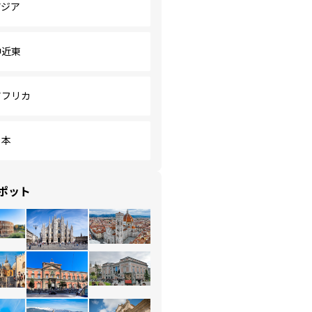
アジア
中近東
アフリカ
日本
ポット