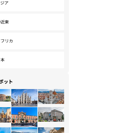
アジア
中近東
アフリカ
日本
ポット