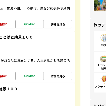
図本！国境や州、川や街道、島など旅気分で地図
旅のテ
詳細を見る
ことばと絶景１００
飲
」があなたにお届けする、人生を輝かせる旅の名
イベン
観
詳細を見る
アクティ
絶景１００