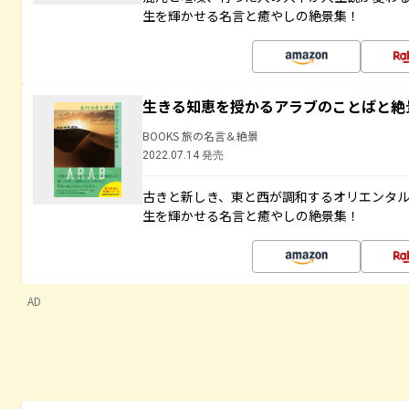
生を輝かせる名言と癒やしの絶景集！
生きる知恵を授かるアラブのことばと絶
BOOKS 旅の名言＆絶景
2022.07.14 発売
古きと新しき、東と西が調和するオリエンタ
生を輝かせる名言と癒やしの絶景集！
AD