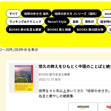
すべて
地球の歩き方 海外
地球の歩き方 Jシリーズ（国内）
aru
ランキング&テクニック
Resort Style
島旅
御朱印
歴史時
BOOKS 旅の名言＆絶景
BOOKS 旅と健康
BOOKS 旅の読み物
1〜20件/283件中 を表示
悠久の教えをひもとく中国のことばと絶
BOOKS 旅の名言＆絶景
2022.12.15 発売
世界を４０年以上歩いてきた「地球の歩き方
名言と癒やしの絶景集