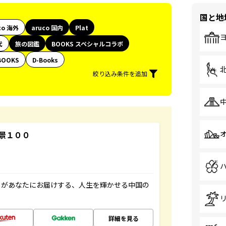
国と地
co 海外
aruco 国内
Plat
代
旅の図鑑
BOOKS スペシャルコラボ
BOOKS
D-Books
絞り込み条件を追加
景１００
」があなたにお届けする、人生を輝かせる中国の
詳細を見る