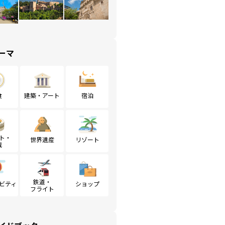
ーマ
食
建築・アート
宿泊
ト・
世界遺産
リゾート
戦
鉄道・
ビティ
ショップ
フライト