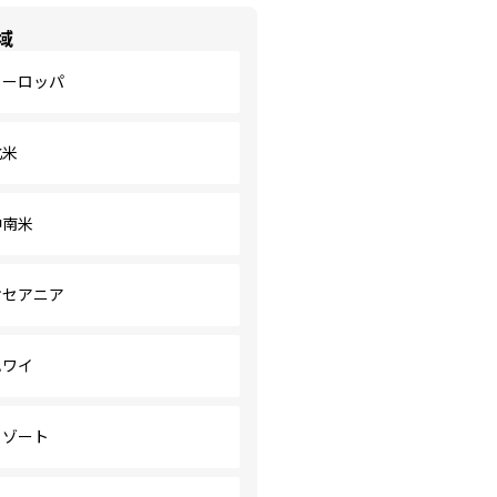
域
ヨーロッパ
北米
中南米
オセアニア
ハワイ
リゾート