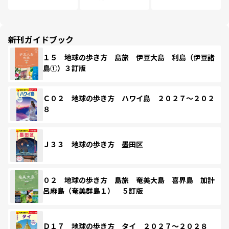
新刊ガイドブック
１５ 地球の歩き方 島旅 伊豆大島 利島（伊豆諸
島①）３訂版
Ｃ０２ 地球の歩き方 ハワイ島 ２０２７～２０２
８
Ｊ３３ 地球の歩き方 墨田区
０２ 地球の歩き方 島旅 奄美大島 喜界島 加計
呂麻島（奄美群島１） ５訂版
Ｄ１７ 地球の歩き方 タイ ２０２７～２０２８