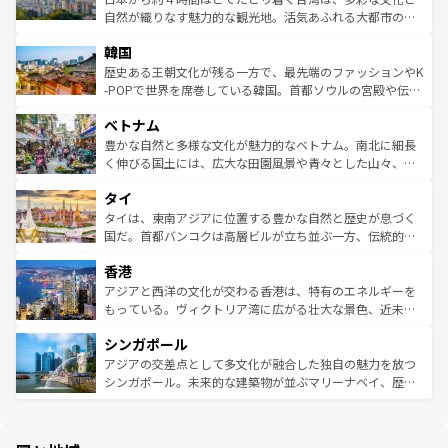
ク、伝統的なフラダンスなど、すべてがハワイの魅力を彩
ど、見どころがたくさん。また、カフェやワイン、オージ
自然が織りなす魅力的な観光地。活気あふれる大都市の台
っている。訪れるたびに新しい発見と感動が待っているハ
ービーフなどの食文化も豊かで、美味しいものであふれて
北やノスタルジックな町並みが人気な九份（ジォウフェ
ワイを、存分に味わってほしい。 なお、新着のハワイ情報
韓国
いる。アクティビティも充実しており、サーフィンやダイ
ン）、静ひつな山岳地帯である台湾東部など、都市の喧騒
は
コンテンツ一覧
を参照してほしい。
ビング、ハイキングなど、アウトドア好きにはたまらな
と山間の静けさが共存しており、訪れる人に新しい発見と
歴史ある王朝文化が残る一方で、最先端のファッションやK
い。オーストラリアの多彩な魅力を存分に味わいつくそ
驚きをもたらしてくれる。また、奥深い台湾の食文化も魅
-POPで世界を席巻している韓国。首都ソウルの宮殿や伝統
う。 なお、新着のオーストラリア情報は
コンテンツ一覧
を
力で、夜市などの屋台グルメから高級料理、ヘルシーで美
家屋が並ぶエリアでは韓国の歴史と文化に浸ることがで
参照してほしい。
ベトナム
容にもいいと評判のスイーツなど、バラエティ豊かな料理
き、地方に足を延ばせば四季折々の自然美を楽しむことが
が味わえる。 なお、新着の台湾情報は
コンテンツ一覧
を参
できる。そして、キムチや焼肉、絶品のストリートフード
豊かな自然と多様な文化が魅力的なベトナム。南北に細長
照してほしい。
まで、さまざまな韓国料理が待っている。夜には、韓国な
く伸びる国土には、広大な田園風景や青々とした山々、世
らではのナイトライフも堪能できる。あたたかいホスピタ
界遺産に登録された壮大な自然景観が点在し、都市部では
タイ
リティに包まれながら、韓国の多彩な魅力を心ゆくまで味
急速な発展と共に伝統が息づく。ハノイの古い町並みやホ
わってみてほしい。 なお、新着の韓国情報は
コンテンツ一
ーチミン市のフランス統治時代の建物も、独特の雰囲気を
タイは、東南アジアに位置する豊かな自然と歴史が息づく
覧
を参照してほしい。
醸し出している。また、バラエティの豊かさとおいしさで
国だ。首都バンコクは高層ビルが立ち並ぶ一方、伝統的な
世界中の食通を魅了してやまないベトナム料理も魅力のひ
寺院や市場がいたるところに点在し、古きよき文化と現代
香港
とつ。フォーやバインミー、ベトナムコーヒーなどは、ぜ
の活気が交差している。北部ではチェンマイなどの山岳地
ひ現地で味わいたい。どの地域を訪れてもあたたかい人々
帯で自然と触れ合い、南部ではプーケットやクラビの美し
アジアと西洋の文化が交わる香港は、特有のエネルギーを
が旅行者を迎えてくれるので、きっと忘れられない旅にな
いビーチでリゾート気分を楽しむことができる。タイ料理
もっている。ヴィクトリア湾に広がる壮大な景色、近未来
るはずだ。 なお、新着のベトナム情報は
コンテンツ一覧
を
は世界的に有名で、屋台から高級レストランまで味覚を刺
的なアートスポット、そして歴史と現代が融合した町並
参照してほしい。
シンガポール
激する。気候は一年中温暖で、どの季節にも異なる楽しみ
み、どこを訪れても感動するはず。観光スポットが密集し
が待っている。親しみやすいタイの人々、仏教を中心とし
ており、効率よく見どころを回れるのも魅力。息をのむよ
アジアの交差点として多文化が融合した独自の魅力を放つ
た文化、そして多様な観光資源が、訪れる旅人を魅了し続
うな絶景から文化的な体験まで、香港を存分に楽しみ尽く
シンガポール。未来的な建築物が並ぶマリーナベイ、歴史
ける。 なお、新着のタイ情報は
コンテンツ一覧
を参照して
そう。 なお、新着の香港情報は
コンテンツ一覧
を参照して
と伝統を感じられるエスニックタウン、多数の緑豊かな公
ほしい。
ほしい。
園や自然保護区など、自然が調和した近代的な景観と文化
の多様性あふれるカラフルな町は、どこを歩いても新しい