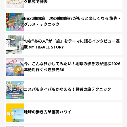
グ形式で発表
Next韓国旅 次の韓国旅行がもっと楽しくなる 旅先・
グルメ・テクニック
旬な“あの人”が「旅」をテーマに語るインタビュー連
載 MY TRAVEL STORY
今、こんな旅がしてみたい！地球の歩き方が選ぶ2026
年絶対行くべき旅先30
コスパもタイパもかなえる！賢者の旅テクニック
地球の歩き方♥偏愛ハワイ