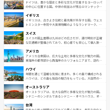
性で訪れる人を魅了する。 なお、新着のスペイン情報は
コ
聖堂、美しいビーチ、そして豊かな自然が、訪れる者を心
ドイツは、豊かな歴史と多彩な文化が交差するヨーロッパ
ンテンツ一覧
を参照してほしい。
から魅了する。また、フランスは美食の国としても知ら
の中心に位置する国。中世の街並みが残るロマンチック街
れ、フランス料理はユネスコ無形文化遺産にも登録されて
道から、未来を先取りするようなモダンな都市まで多様な
イギリス
いる。シャンパンの発祥地であるランス、プロヴァンスの
顔を持つこの国は、どこを歩いても飽きることがない。ベ
香り高いラベンダー畑など、多彩な楽しみ方が可能だ。さ
ルリンの文化的活気、バイエルン州のアルプスの絶景、そ
イギリスは、古きよき伝統と最先端が共存する国。ウェス
らに、パリ以外の地域にも魅力が溢れており、どの街角に
してライン川沿いのワイン畑といった風景は必見。ビール
トミンスター寺院や大英博物館のようなランドマーク、歴
も豊かな歴史と文化が息づいている。パリ以外の個性あふ
とソーセージを味わいながら地元の人と過ごす楽しい時間
史ある大学都市、美しい丘陵地帯や牧歌的な風景など、エ
れる地方に足を運ぶとそれぞれで全く異なる文化を体験で
スイス
は、お酒好きな人にはぜひ体験してほしい。 なお、新着の
リアごとに異なる魅力がある。また、優雅なアフタヌーン
きるだろう。 なお、新着のフランス情報は
コンテンツ一覧
ドイツ情報は
コンテンツ一覧
を参照してほしい。
ティー、ビール好きにはたまらない英国パブ、サッカー観
スイスの国土面積は九州ほどの広さだが、運行時刻が正確
を参照してほしい。
戦など、本場だからこそできる体験も豊富。イギリスを旅
な交通網が整備されており、初心者でも安心して個人旅行
して楽しみつくそう。 なお、新着のイギリス情報は
コンテ
を楽しめる。日本同様に時刻表どおりの旅が可能だ。中世
アメリカ
ンツ一覧
を参照してほしい。
の建物がそのまま残る町や、スイスならではのユニークな
博物館もあり、アルプス観光だけでなく町歩きも満喫する
アメリカ合衆国は、広大な土地と多様な文化が魅力の国。
ことができる。国民の所得が高いため物価も高いが、旅行
東海岸の都市部から西海岸のカリフォルニアまで、訪れる
者向けの交通パス提供のサービスもあり、うまく活用すれ
場所ごとに異なる風景と体験が待っている。ニューヨーク
ハワイ
ば市内交通費無料で観光を楽しむこともできる。 なお、新
のような巨大都市は、観光、ショッピング、エンターテイ
着のスイス情報は
コンテンツ一覧
を参照してほしい。
ンメントが詰まった刺激的なスポットだ。一方、アメリカ
年間を通じて温暖な気候に恵まれ、多くの島で構成される
西部には大自然が広がり、グランドキャニオンやイエロー
ハワイは、どの島も独自の魅力をもっている。大自然の神
ストーン国立公園といった絶景が堪能できる。さらに、南
秘を感じたいなら、火山が生み出した壮大な景観を誇るハ
オーストラリア
部のニューオーリンズでは、音楽と美食が融合した独特の
ワイ島は見逃せない。また、定番の観光地といえばオアフ
文化が魅力。旅行者はアメリカの各地域で異なる魅力を楽
島だが、静かな自然を求めるならマウイ島やカウアイ島が
オーストラリアは、壮大な自然と多様な文化が魅力の国。
しみながら、その多様性と豊かな歴史を感じることができ
おすすめ。エメラルドグリーンに輝く海をはじめ、豊かな
シドニーのシンボルであるシドニー・オペラハウス、オー
るだろう。車でのロードトリップや列車の旅も、アメリカ
文化や歴史が息づいている。「アロハスピリット」と呼ば
ストラリア東海岸北部に広がる大サンゴ礁地帯グレートバ
ならではの贅沢な旅のスタイルだ。 なお、新着のアメリカ
台湾
れるおもてなしの心で訪れる人々を迎えてくれるハワイの
リアリーフや大陸中央部にそびえるウルル（エアーズロッ
情報は
コンテンツ一覧
を参照してほしい。
人々、おいしいローカルフードやハワイアンミュージッ
ク）、タスマニアの美しい原生林やケアンズの熱帯雨林な
日本から約４時間ほどでたどり着く台湾は、多彩な文化と