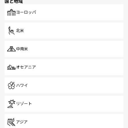
国と地域
発見がある。さらに、治安のよさや充実した公共交通機関
も、旅行者にとっては魅力的なポイント。グルメも豊富
で、ホーカーズは地元の風情を楽しめる外せないスポット
ヨーロッパ
だ。訪れる人を飽きさせないシンガポールで、多様な魅力
を体感しよう。 なお、新着のシンガポール情報は
コンテン
ツ一覧
を参照してほしい。
北米
中南米
オセアニア
ハワイ
リゾート
アジア