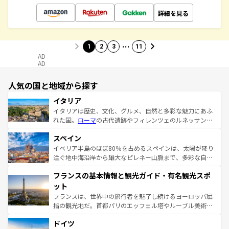
詳細を見る
…
1
2
3
11
AD
AD
人気の国と地域から探す
イタリア
イタリアは歴史、文化、グルメ、自然と多彩な魅力にあふ
れた国。
ローマ
の古代遺跡やフィレンツェのルネッサンス
美術、ヴェネツィアの運河など、歴史あるスポットはもち
スペイン
ろん、トスカーナの美しい田園風景やアマルフィ海岸の絶
景など、自然景観も見逃せない。観光の合間には、本場の
イベリア半島のほぼ80％を占めるスペインは、太陽が降り
ピザやパスタなど、絶品のイタリア料理を堪能することも
注ぐ地中海沿岸から雄大なピレネー山脈まで、多彩な自然
できる。朝目覚めてから夜眠るまで、すべての瞬間を楽し
と文化が詰まったヨーロッパ屈指の旅行先だ。多様な地域
フランスの基本情報と観光ガイド・有名観光スポ
ませてくれるイタリアで、忘れられない旅をしてみよう！
文化が根付くこの国では、情熱的なフラメンコ、熱気あふ
なお、新着のイタリア情報は
コンテンツ一覧
を参照してほ
れる闘牛、そして美味しいタパスが生活の一部となってい
ット
しい。
る。首都マドリードの洗練された雰囲気や、バルセロナの
フランスは、世界中の旅行者を魅了し続けるヨーロッパ屈
アートに溢れた街角から、地方では古代ローマ遺跡や中世
指の観光地だ。首都パリのエッフェル塔やルーブル美術館
の城塞都市、穏やかなビーチリゾートまで多彩な表情を見
といった象徴的なスポットから、田舎町の古風な美しさま
せる。地方によって風土や気候が異なるスペインはその個
ドイツ
で、幅広い魅力が詰まっている。華麗な宮殿、歴史的な大