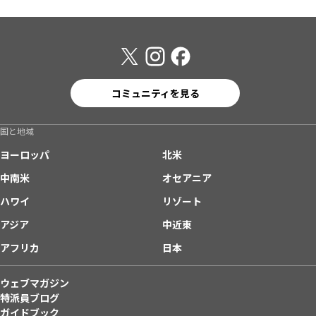
コミュニティを見る
国と地域
ヨーロッパ
北米
中南米
オセアニア
ハワイ
リゾート
アジア
中近東
アフリカ
日本
ウェブマガジン
特派員ブログ
ガイドブック