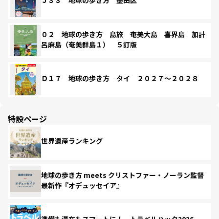
Ｊ３３ 地球の歩き方 墨田区
０２ 地球の歩き方 島旅 奄美大島 喜界島 加計
呂麻島（奄美群島１） ５訂版
Ｄ１７ 地球の歩き方 タイ ２０２７～２０２８
特設ページ
世界遺産ランキング
地球の歩き方 meets クリストファー・ノーラン監督
最新作『オデュッセイア』