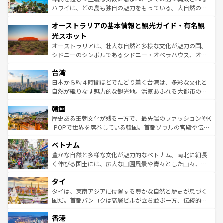
西部には大自然が広がり、グランドキャニオンやイエロー
ハワイは、どの島も独自の魅力をもっている。大自然の神
ストーン国立公園といった絶景が堪能できる。さらに、南
秘を感じたいなら、火山が生み出した壮大な景観を誇るハ
オーストラリアの基本情報と観光ガイド・有名観
部のニューオーリンズでは、音楽と美食が融合した独特の
ワイ島は見逃せない。また、定番の観光地といえばオアフ
文化が魅力。旅行者はアメリカの各地域で異なる魅力を楽
島だが、静かな自然を求めるならマウイ島やカウアイ島が
光スポット
しみながら、その多様性と豊かな歴史を感じることができ
おすすめ。エメラルドグリーンに輝く海をはじめ、豊かな
オーストラリアは、壮大な自然と多様な文化が魅力の国。
るだろう。車でのロードトリップや列車の旅も、アメリカ
文化や歴史が息づいている。「アロハスピリット」と呼ば
シドニーのシンボルであるシドニー・オペラハウス、オー
ならではの贅沢な旅のスタイルだ。 なお、新着のアメリカ
れるおもてなしの心で訪れる人々を迎えてくれるハワイの
ストラリア東海岸北部に広がる大サンゴ礁地帯グレートバ
情報は
コンテンツ一覧
を参照してほしい。
人々、おいしいローカルフードやハワイアンミュージッ
台湾
リアリーフや大陸中央部にそびえるウルル（エアーズロッ
ク、伝統的なフラダンスなど、すべてがハワイの魅力を彩
ク）、タスマニアの美しい原生林やケアンズの熱帯雨林な
日本から約４時間ほどでたどり着く台湾は、多彩な文化と
っている。訪れるたびに新しい発見と感動が待っているハ
ど、見どころがたくさん。また、カフェやワイン、オージ
自然が織りなす魅力的な観光地。活気あふれる大都市の台
ワイを、存分に味わってほしい。 なお、新着のハワイ情報
ービーフなどの食文化も豊かで、美味しいものであふれて
北やノスタルジックな町並みが人気な九份（ジォウフェ
は
コンテンツ一覧
を参照してほしい。
韓国
いる。アクティビティも充実しており、サーフィンやダイ
ン）、静ひつな山岳地帯である台湾東部など、都市の喧騒
ビング、ハイキングなど、アウトドア好きにはたまらな
と山間の静けさが共存しており、訪れる人に新しい発見と
歴史ある王朝文化が残る一方で、最先端のファッションやK
い。オーストラリアの多彩な魅力を存分に味わいつくそ
驚きをもたらしてくれる。また、奥深い台湾の食文化も魅
-POPで世界を席巻している韓国。首都ソウルの宮殿や伝統
う。 なお、新着のオーストラリア情報は
コンテンツ一覧
を
力で、夜市などの屋台グルメから高級料理、ヘルシーで美
家屋が並ぶエリアでは韓国の歴史と文化に浸ることがで
参照してほしい。
ベトナム
容にもいいと評判のスイーツなど、バラエティ豊かな料理
き、地方に足を延ばせば四季折々の自然美を楽しむことが
が味わえる。 なお、新着の台湾情報は
コンテンツ一覧
を参
できる。そして、キムチや焼肉、絶品のストリートフード
豊かな自然と多様な文化が魅力的なベトナム。南北に細長
照してほしい。
まで、さまざまな韓国料理が待っている。夜には、韓国な
く伸びる国土には、広大な田園風景や青々とした山々、世
らではのナイトライフも堪能できる。あたたかいホスピタ
界遺産に登録された壮大な自然景観が点在し、都市部では
タイ
リティに包まれながら、韓国の多彩な魅力を心ゆくまで味
急速な発展と共に伝統が息づく。ハノイの古い町並みやホ
わってみてほしい。 なお、新着の韓国情報は
コンテンツ一
ーチミン市のフランス統治時代の建物も、独特の雰囲気を
タイは、東南アジアに位置する豊かな自然と歴史が息づく
覧
を参照してほしい。
醸し出している。また、バラエティの豊かさとおいしさで
国だ。首都バンコクは高層ビルが立ち並ぶ一方、伝統的な
世界中の食通を魅了してやまないベトナム料理も魅力のひ
寺院や市場がいたるところに点在し、古きよき文化と現代
香港
とつ。フォーやバインミー、ベトナムコーヒーなどは、ぜ
の活気が交差している。北部ではチェンマイなどの山岳地