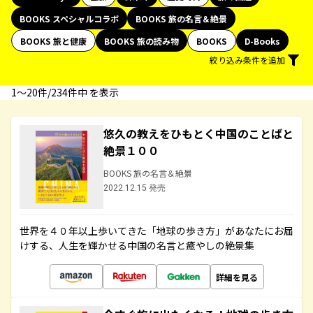
BOOKS スペシャルコラボ
BOOKS 旅の名言＆絶景
BOOKS 旅と健康
BOOKS 旅の読み物
BOOKS
D-Books
絞り込み条件を追加
1〜20件/234件中 を表示
悠久の教えをひもとく中国のことばと
絶景１００
BOOKS 旅の名言＆絶景
2022.12.15 発売
世界を４０年以上歩いてきた「地球の歩き方」があなたにお届
けする、人生を輝かせる中国の名言と癒やしの絶景集
詳細を見る