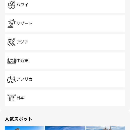
ハワイ
リゾート
アジア
中近東
アフリカ
日本
人気スポット