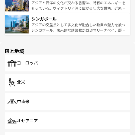
ひ現地で味わいたい。どの地域を訪れてもあたたかい人々
帯で自然と触れ合い、南部ではプーケットやクラビの美し
アジアと西洋の文化が交わる香港は、特有のエネルギーを
が旅行者を迎えてくれるので、きっと忘れられない旅にな
いビーチでリゾート気分を楽しむことができる。タイ料理
もっている。ヴィクトリア湾に広がる壮大な景色、近未来
るはずだ。 なお、新着のベトナム情報は
コンテンツ一覧
を
は世界的に有名で、屋台から高級レストランまで味覚を刺
的なアートスポット、そして歴史と現代が融合した町並
参照してほしい。
シンガポール
激する。気候は一年中温暖で、どの季節にも異なる楽しみ
み、どこを訪れても感動するはず。観光スポットが密集し
が待っている。親しみやすいタイの人々、仏教を中心とし
ており、効率よく見どころを回れるのも魅力。息をのむよ
アジアの交差点として多文化が融合した独自の魅力を放つ
た文化、そして多様な観光資源が、訪れる旅人を魅了し続
うな絶景から文化的な体験まで、香港を存分に楽しみ尽く
シンガポール。未来的な建築物が並ぶマリーナベイ、歴史
ける。 なお、新着のタイ情報は
コンテンツ一覧
を参照して
そう。 なお、新着の香港情報は
コンテンツ一覧
を参照して
と伝統を感じられるエスニックタウン、多数の緑豊かな公
ほしい。
ほしい。
園や自然保護区など、自然が調和した近代的な景観と文化
の多様性あふれるカラフルな町は、どこを歩いても新しい
国と地域
発見がある。さらに、治安のよさや充実した公共交通機関
も、旅行者にとっては魅力的なポイント。グルメも豊富
で、ホーカーズは地元の風情を楽しめる外せないスポット
ヨーロッパ
だ。訪れる人を飽きさせないシンガポールで、多様な魅力
を体感しよう。 なお、新着のシンガポール情報は
コンテン
ツ一覧
を参照してほしい。
北米
中南米
オセアニア