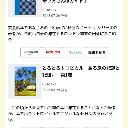
帰りおさんぽガイド♪
D-Books
2018.07.26 発売
英会話本でおなじみの「Kayoの“秘密のノート”」シリーズの
著者が、今度は自分の滞在するロンドン南東の田舎町をご紹
介！
詳細を見る
とろとろトロピカル ある旅の記録と
記憶。 第1巻
D-Books
2018.03.29 発売
子供の頃から夢見ていた南の島に滞在することになった筆者
が、島で出合うトロピカルでマジカルな45日間の記録と記
憶。