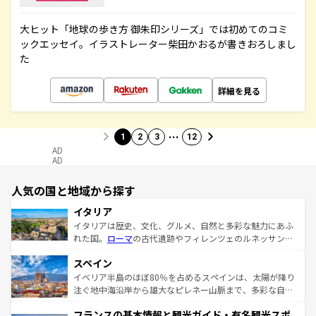
大ヒット「地球の歩き方 御朱印シリーズ」では初めてのコミ
ックエッセイ。イラストレーター柴田かおるが書きおろしまし
た
詳細を見る
…
1
2
3
12
AD
AD
人気の国と地域から探す
イタリア
イタリアは歴史、文化、グルメ、自然と多彩な魅力にあふ
れた国。
ローマ
の古代遺跡やフィレンツェのルネッサンス
美術、ヴェネツィアの運河など、歴史あるスポットはもち
スペイン
ろん、トスカーナの美しい田園風景やアマルフィ海岸の絶
景など、自然景観も見逃せない。観光の合間には、本場の
イベリア半島のほぼ80％を占めるスペインは、太陽が降り
ピザやパスタなど、絶品のイタリア料理を堪能することも
注ぐ地中海沿岸から雄大なピレネー山脈まで、多彩な自然
できる。朝目覚めてから夜眠るまで、すべての瞬間を楽し
と文化が詰まったヨーロッパ屈指の旅行先だ。多様な地域
フランスの基本情報と観光ガイド・有名観光スポ
ませてくれるイタリアで、忘れられない旅をしてみよう！
文化が根付くこの国では、情熱的なフラメンコ、熱気あふ