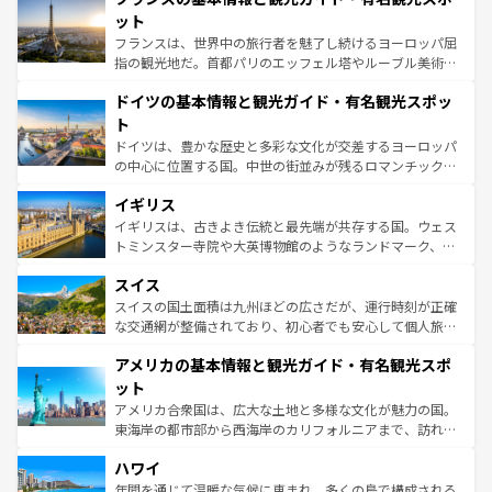
なお、新着のイタリア情報は
コンテンツ一覧
を参照してほ
れる闘牛、そして美味しいタパスが生活の一部となってい
ット
しい。
る。首都マドリードの洗練された雰囲気や、バルセロナの
フランスは、世界中の旅行者を魅了し続けるヨーロッパ屈
アートに溢れた街角から、地方では古代ローマ遺跡や中世
指の観光地だ。首都パリのエッフェル塔やルーブル美術館
の城塞都市、穏やかなビーチリゾートまで多彩な表情を見
といった象徴的なスポットから、田舎町の古風な美しさま
せる。地方によって風土や気候が異なるスペインはその個
ドイツの基本情報と観光ガイド・有名観光スポッ
で、幅広い魅力が詰まっている。華麗な宮殿、歴史的な大
性で訪れる人を魅了する。 なお、新着のスペイン情報は
コ
聖堂、美しいビーチ、そして豊かな自然が、訪れる者を心
ト
ンテンツ一覧
を参照してほしい。
から魅了する。また、フランスは美食の国としても知ら
ドイツは、豊かな歴史と多彩な文化が交差するヨーロッパ
れ、フランス料理はユネスコ無形文化遺産にも登録されて
の中心に位置する国。中世の街並みが残るロマンチック街
いる。シャンパンの発祥地であるランス、プロヴァンスの
道から、未来を先取りするようなモダンな都市まで多様な
香り高いラベンダー畑など、多彩な楽しみ方が可能だ。さ
イギリス
顔を持つこの国は、どこを歩いても飽きることがない。ベ
らに、パリ以外の地域にも魅力が溢れており、どの街角に
ルリンの文化的活気、バイエルン州のアルプスの絶景、そ
イギリスは、古きよき伝統と最先端が共存する国。ウェス
も豊かな歴史と文化が息づいている。パリ以外の個性あふ
してライン川沿いのワイン畑といった風景は必見。ビール
トミンスター寺院や大英博物館のようなランドマーク、歴
れる地方に足を運ぶとそれぞれで全く異なる文化を体験で
とソーセージを味わいながら地元の人と過ごす楽しい時間
史ある大学都市、美しい丘陵地帯や牧歌的な風景など、エ
きるだろう。 なお、新着のフランス情報は
コンテンツ一覧
スイス
は、お酒好きな人にはぜひ体験してほしい。 なお、新着の
リアごとに異なる魅力がある。また、優雅なアフタヌーン
を参照してほしい。
ドイツ情報は
コンテンツ一覧
を参照してほしい。
ティー、ビール好きにはたまらない英国パブ、サッカー観
スイスの国土面積は九州ほどの広さだが、運行時刻が正確
戦など、本場だからこそできる体験も豊富。イギリスを旅
な交通網が整備されており、初心者でも安心して個人旅行
して楽しみつくそう。 なお、新着のイギリス情報は
コンテ
を楽しめる。日本同様に時刻表どおりの旅が可能だ。中世
アメリカの基本情報と観光ガイド・有名観光スポ
ンツ一覧
を参照してほしい。
の建物がそのまま残る町や、スイスならではのユニークな
博物館もあり、アルプス観光だけでなく町歩きも満喫する
ット
ことができる。国民の所得が高いため物価も高いが、旅行
アメリカ合衆国は、広大な土地と多様な文化が魅力の国。
者向けの交通パス提供のサービスもあり、うまく活用すれ
東海岸の都市部から西海岸のカリフォルニアまで、訪れる
ば市内交通費無料で観光を楽しむこともできる。 なお、新
場所ごとに異なる風景と体験が待っている。ニューヨーク
着のスイス情報は
コンテンツ一覧
を参照してほしい。
ハワイ
のような巨大都市は、観光、ショッピング、エンターテイ
ンメントが詰まった刺激的なスポットだ。一方、アメリカ
年間を通じて温暖な気候に恵まれ、多くの島で構成される