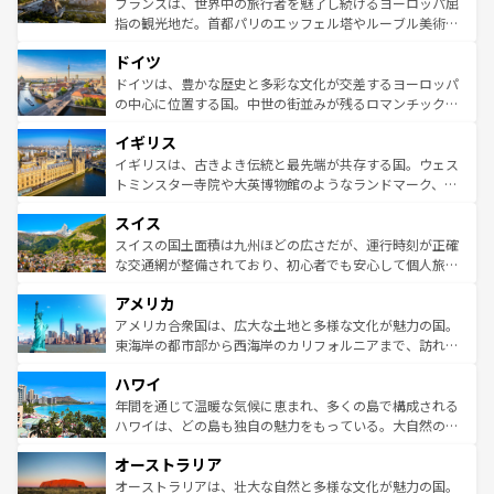
フランスは、世界中の旅行者を魅了し続けるヨーロッパ屈
アートに溢れた街角から、地方では古代ローマ遺跡や中世
指の観光地だ。首都パリのエッフェル塔やルーブル美術館
の城塞都市、穏やかなビーチリゾートまで多彩な表情を見
といった象徴的なスポットから、田舎町の古風な美しさま
せる。地方によって風土や気候が異なるスペインはその個
ドイツ
で、幅広い魅力が詰まっている。華麗な宮殿、歴史的な大
性で訪れる人を魅了する。 なお、新着のスペイン情報は
コ
聖堂、美しいビーチ、そして豊かな自然が、訪れる者を心
ドイツは、豊かな歴史と多彩な文化が交差するヨーロッパ
ンテンツ一覧
を参照してほしい。
から魅了する。また、フランスは美食の国としても知ら
の中心に位置する国。中世の街並みが残るロマンチック街
れ、フランス料理はユネスコ無形文化遺産にも登録されて
道から、未来を先取りするようなモダンな都市まで多様な
イギリス
いる。シャンパンの発祥地であるランス、プロヴァンスの
顔を持つこの国は、どこを歩いても飽きることがない。ベ
香り高いラベンダー畑など、多彩な楽しみ方が可能だ。さ
ルリンの文化的活気、バイエルン州のアルプスの絶景、そ
イギリスは、古きよき伝統と最先端が共存する国。ウェス
らに、パリ以外の地域にも魅力が溢れており、どの街角に
してライン川沿いのワイン畑といった風景は必見。ビール
トミンスター寺院や大英博物館のようなランドマーク、歴
も豊かな歴史と文化が息づいている。パリ以外の個性あふ
とソーセージを味わいながら地元の人と過ごす楽しい時間
史ある大学都市、美しい丘陵地帯や牧歌的な風景など、エ
れる地方に足を運ぶとそれぞれで全く異なる文化を体験で
スイス
は、お酒好きな人にはぜひ体験してほしい。 なお、新着の
リアごとに異なる魅力がある。また、優雅なアフタヌーン
きるだろう。 なお、新着のフランス情報は
コンテンツ一覧
ドイツ情報は
コンテンツ一覧
を参照してほしい。
ティー、ビール好きにはたまらない英国パブ、サッカー観
スイスの国土面積は九州ほどの広さだが、運行時刻が正確
を参照してほしい。
戦など、本場だからこそできる体験も豊富。イギリスを旅
な交通網が整備されており、初心者でも安心して個人旅行
して楽しみつくそう。 なお、新着のイギリス情報は
コンテ
を楽しめる。日本同様に時刻表どおりの旅が可能だ。中世
アメリカ
ンツ一覧
を参照してほしい。
の建物がそのまま残る町や、スイスならではのユニークな
博物館もあり、アルプス観光だけでなく町歩きも満喫する
アメリカ合衆国は、広大な土地と多様な文化が魅力の国。
ことができる。国民の所得が高いため物価も高いが、旅行
東海岸の都市部から西海岸のカリフォルニアまで、訪れる
者向けの交通パス提供のサービスもあり、うまく活用すれ
場所ごとに異なる風景と体験が待っている。ニューヨーク
ハワイ
ば市内交通費無料で観光を楽しむこともできる。 なお、新
のような巨大都市は、観光、ショッピング、エンターテイ
着のスイス情報は
コンテンツ一覧
を参照してほしい。
ンメントが詰まった刺激的なスポットだ。一方、アメリカ
年間を通じて温暖な気候に恵まれ、多くの島で構成される
西部には大自然が広がり、グランドキャニオンやイエロー
ハワイは、どの島も独自の魅力をもっている。大自然の神
ストーン国立公園といった絶景が堪能できる。さらに、南
秘を感じたいなら、火山が生み出した壮大な景観を誇るハ
オーストラリア
部のニューオーリンズでは、音楽と美食が融合した独特の
ワイ島は見逃せない。また、定番の観光地といえばオアフ
文化が魅力。旅行者はアメリカの各地域で異なる魅力を楽
島だが、静かな自然を求めるならマウイ島やカウアイ島が
オーストラリアは、壮大な自然と多様な文化が魅力の国。