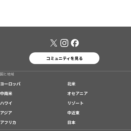
コミュニティを見る
国と地域
ヨーロッパ
北米
中南米
オセアニア
ハワイ
リゾート
アジア
中近東
アフリカ
日本