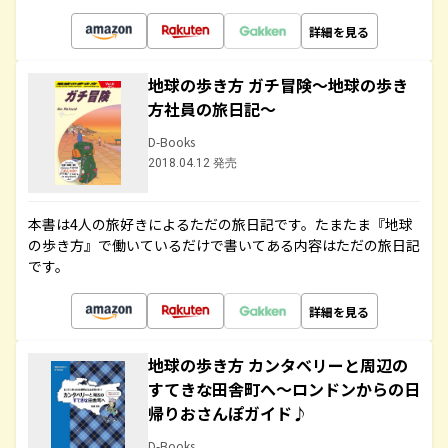
詳細を見る
地球の歩き方 ガチ冒険～地球の歩き
方社員の旅日記～
D-Books
2018.04.12 発売
本書は4人の旅好きによるただの旅日記です。たまたま『地球
の歩き方』で働いているだけで書いてある内容はただの旅日記
です。
詳細を見る
地球の歩き方 カンタベリーと周辺の
すてきな田舎町へ～ロンドンからの日
帰りおさんぽガイド♪
D-Books