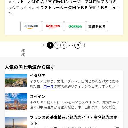
大ヒット「地球の歩き方 御朱印シリーズ」では初めてのコミ
ックエッセイ。イラストレーター柴田かおるが書きおろしまし
た
詳細を見る
…
1
2
3
9
AD
AD
人気の国と地域から探す
イタリア
イタリアは歴史、文化、グルメ、自然と多彩な魅力にあふ
れた国。
ローマ
の古代遺跡やフィレンツェのルネッサンス
美術、ヴェネツィアの運河など、歴史あるスポットはもち
スペイン
ろん、トスカーナの美しい田園風景やアマルフィ海岸の絶
景など、自然景観も見逃せない。観光の合間には、本場の
イベリア半島のほぼ80％を占めるスペインは、太陽が降り
ピザやパスタなど、絶品のイタリア料理を堪能することも
注ぐ地中海沿岸から雄大なピレネー山脈まで、多彩な自然
できる。朝目覚めてから夜眠るまで、すべての瞬間を楽し
と文化が詰まったヨーロッパ屈指の旅行先だ。多様な地域
フランスの基本情報と観光ガイド・有名観光スポ
ませてくれるイタリアで、忘れられない旅をしてみよう！
文化が根付くこの国では、情熱的なフラメンコ、熱気あふ
なお、新着のイタリア情報は
コンテンツ一覧
を参照してほ
れる闘牛、そして美味しいタパスが生活の一部となってい
ット
しい。
る。首都マドリードの洗練された雰囲気や、バルセロナの