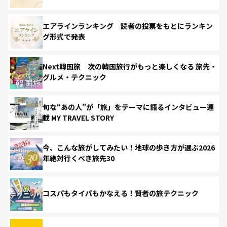
エアラインランキング 読者の投票をもとにランキン
グ形式で発表
Next韓国旅 次の韓国旅行がもっと楽しくなる 旅先・
グルメ・テクニック
旬な“あの人”が「旅」をテーマに語るインタビュー連
載 MY TRAVEL STORY
今、こんな旅がしてみたい！地球の歩き方が選ぶ2026
年絶対行くべき旅先30
コスパもタイパもかなえる！賢者の旅テクニック