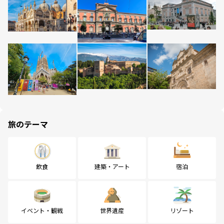
旅のテーマ
飲食
建築・アート
宿泊
イベント・観戦
世界遺産
リゾート