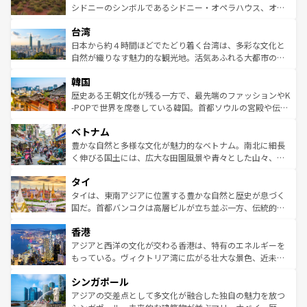
しみながら、その多様性と豊かな歴史を感じることができ
おすすめ。エメラルドグリーンに輝く海をはじめ、豊かな
シドニーのシンボルであるシドニー・オペラハウス、オー
るだろう。車でのロードトリップや列車の旅も、アメリカ
文化や歴史が息づいている。「アロハスピリット」と呼ば
ストラリア東海岸北部に広がる大サンゴ礁地帯グレートバ
ならではの贅沢な旅のスタイルだ。 なお、新着のアメリカ
台湾
れるおもてなしの心で訪れる人々を迎えてくれるハワイの
リアリーフや大陸中央部にそびえるウルル（エアーズロッ
情報は
コンテンツ一覧
を参照してほしい。
人々、おいしいローカルフードやハワイアンミュージッ
ク）、タスマニアの美しい原生林やケアンズの熱帯雨林な
日本から約４時間ほどでたどり着く台湾は、多彩な文化と
ク、伝統的なフラダンスなど、すべてがハワイの魅力を彩
ど、見どころがたくさん。また、カフェやワイン、オージ
自然が織りなす魅力的な観光地。活気あふれる大都市の台
っている。訪れるたびに新しい発見と感動が待っているハ
ービーフなどの食文化も豊かで、美味しいものであふれて
北やノスタルジックな町並みが人気な九份（ジォウフェ
ワイを、存分に味わってほしい。 なお、新着のハワイ情報
韓国
いる。アクティビティも充実しており、サーフィンやダイ
ン）、静ひつな山岳地帯である台湾東部など、都市の喧騒
は
コンテンツ一覧
を参照してほしい。
ビング、ハイキングなど、アウトドア好きにはたまらな
と山間の静けさが共存しており、訪れる人に新しい発見と
歴史ある王朝文化が残る一方で、最先端のファッションやK
い。オーストラリアの多彩な魅力を存分に味わいつくそ
驚きをもたらしてくれる。また、奥深い台湾の食文化も魅
-POPで世界を席巻している韓国。首都ソウルの宮殿や伝統
う。 なお、新着のオーストラリア情報は
コンテンツ一覧
を
力で、夜市などの屋台グルメから高級料理、ヘルシーで美
家屋が並ぶエリアでは韓国の歴史と文化に浸ることがで
参照してほしい。
ベトナム
容にもいいと評判のスイーツなど、バラエティ豊かな料理
き、地方に足を延ばせば四季折々の自然美を楽しむことが
が味わえる。 なお、新着の台湾情報は
コンテンツ一覧
を参
できる。そして、キムチや焼肉、絶品のストリートフード
豊かな自然と多様な文化が魅力的なベトナム。南北に細長
照してほしい。
まで、さまざまな韓国料理が待っている。夜には、韓国な
く伸びる国土には、広大な田園風景や青々とした山々、世
らではのナイトライフも堪能できる。あたたかいホスピタ
界遺産に登録された壮大な自然景観が点在し、都市部では
タイ
リティに包まれながら、韓国の多彩な魅力を心ゆくまで味
急速な発展と共に伝統が息づく。ハノイの古い町並みやホ
わってみてほしい。 なお、新着の韓国情報は
コンテンツ一
ーチミン市のフランス統治時代の建物も、独特の雰囲気を
タイは、東南アジアに位置する豊かな自然と歴史が息づく
覧
を参照してほしい。
醸し出している。また、バラエティの豊かさとおいしさで
国だ。首都バンコクは高層ビルが立ち並ぶ一方、伝統的な
世界中の食通を魅了してやまないベトナム料理も魅力のひ
寺院や市場がいたるところに点在し、古きよき文化と現代
香港
とつ。フォーやバインミー、ベトナムコーヒーなどは、ぜ
の活気が交差している。北部ではチェンマイなどの山岳地
ひ現地で味わいたい。どの地域を訪れてもあたたかい人々
帯で自然と触れ合い、南部ではプーケットやクラビの美し
アジアと西洋の文化が交わる香港は、特有のエネルギーを
が旅行者を迎えてくれるので、きっと忘れられない旅にな
いビーチでリゾート気分を楽しむことができる。タイ料理
もっている。ヴィクトリア湾に広がる壮大な景色、近未来
るはずだ。 なお、新着のベトナム情報は
コンテンツ一覧
を
は世界的に有名で、屋台から高級レストランまで味覚を刺
的なアートスポット、そして歴史と現代が融合した町並
参照してほしい。
シンガポール
激する。気候は一年中温暖で、どの季節にも異なる楽しみ
み、どこを訪れても感動するはず。観光スポットが密集し
が待っている。親しみやすいタイの人々、仏教を中心とし
ており、効率よく見どころを回れるのも魅力。息をのむよ
アジアの交差点として多文化が融合した独自の魅力を放つ
た文化、そして多様な観光資源が、訪れる旅人を魅了し続
うな絶景から文化的な体験まで、香港を存分に楽しみ尽く