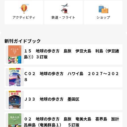
アクティビティ
鉄道・フライト
ショップ
新刊ガイドブック
１５ 地球の歩き方 島旅 伊豆大島 利島（伊豆諸
島①）３訂版
Ｃ０２ 地球の歩き方 ハワイ島 ２０２７～２０２
８
Ｊ３３ 地球の歩き方 墨田区
０２ 地球の歩き方 島旅 奄美大島 喜界島 加計
呂麻島（奄美群島１） ５訂版