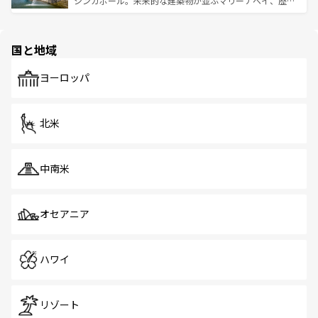
シンガポール。未来的な建築物が並ぶマリーナベイ、歴史
ける。 なお、新着のタイ情報は
コンテンツ一覧
を参照して
そう。 なお、新着の香港情報は
コンテンツ一覧
を参照して
と伝統を感じられるエスニックタウン、多数の緑豊かな公
ほしい。
ほしい。
園や自然保護区など、自然が調和した近代的な景観と文化
の多様性あふれるカラフルな町は、どこを歩いても新しい
国と地域
発見がある。さらに、治安のよさや充実した公共交通機関
も、旅行者にとっては魅力的なポイント。グルメも豊富
で、ホーカーズは地元の風情を楽しめる外せないスポット
ヨーロッパ
だ。訪れる人を飽きさせないシンガポールで、多様な魅力
を体感しよう。 なお、新着のシンガポール情報は
コンテン
ツ一覧
を参照してほしい。
北米
中南米
オセアニア
ハワイ
リゾート