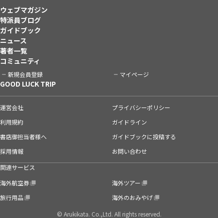
ウェブマガジン
特派員ブログ
ガイドブック
ニュース
著者一覧
コミュニティ
新規会員登録
マイページ
GOOD LUCK TRIP
運営会社
プライバシーポリシー
利用規約
ガイドライン
書店御担当者様へ
ガイドブックに投稿する
採用情報
お問い合わせ
関連サービス
海外航空券
海外ツアー
旅行用品
海外のおみやげ
© Arukikata. Co.,Ltd. All rights reserved.