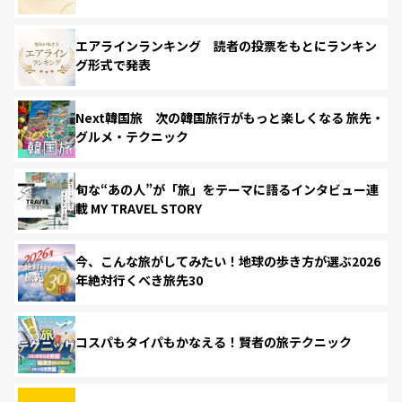
エアラインランキング 読者の投票をもとにランキン
グ形式で発表
Next韓国旅 次の韓国旅行がもっと楽しくなる 旅先・
グルメ・テクニック
旬な“あの人”が「旅」をテーマに語るインタビュー連
載 MY TRAVEL STORY
今、こんな旅がしてみたい！地球の歩き方が選ぶ2026
年絶対行くべき旅先30
コスパもタイパもかなえる！賢者の旅テクニック