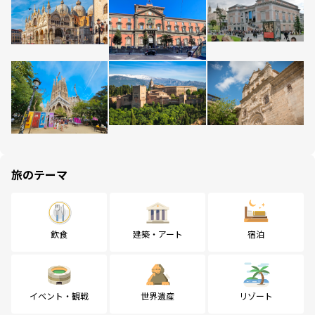
旅のテーマ
飲食
建築・アート
宿泊
イベント・観戦
世界遺産
リゾート