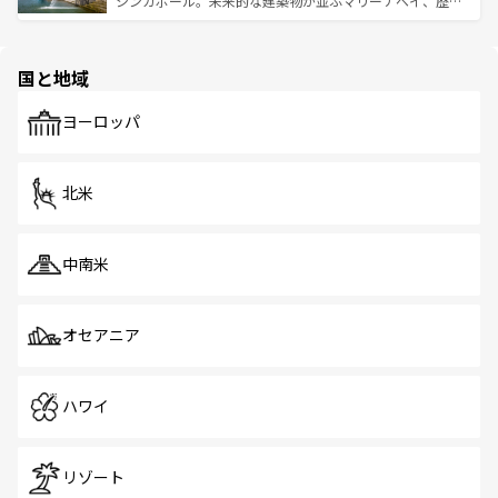
シンガポール。未来的な建築物が並ぶマリーナベイ、歴史
ける。 なお、新着のタイ情報は
コンテンツ一覧
を参照して
そう。 なお、新着の香港情報は
コンテンツ一覧
を参照して
と伝統を感じられるエスニックタウン、多数の緑豊かな公
ほしい。
ほしい。
園や自然保護区など、自然が調和した近代的な景観と文化
の多様性あふれるカラフルな町は、どこを歩いても新しい
国と地域
発見がある。さらに、治安のよさや充実した公共交通機関
も、旅行者にとっては魅力的なポイント。グルメも豊富
で、ホーカーズは地元の風情を楽しめる外せないスポット
ヨーロッパ
だ。訪れる人を飽きさせないシンガポールで、多様な魅力
を体感しよう。 なお、新着のシンガポール情報は
コンテン
ツ一覧
を参照してほしい。
北米
中南米
オセアニア
ハワイ
リゾート