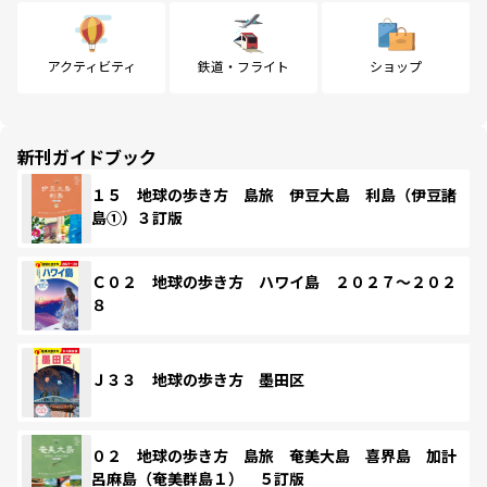
アクティビティ
鉄道・フライト
ショップ
新刊ガイドブック
１５ 地球の歩き方 島旅 伊豆大島 利島（伊豆諸
島①）３訂版
Ｃ０２ 地球の歩き方 ハワイ島 ２０２７～２０２
８
Ｊ３３ 地球の歩き方 墨田区
０２ 地球の歩き方 島旅 奄美大島 喜界島 加計
呂麻島（奄美群島１） ５訂版