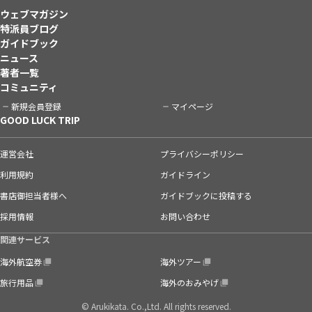
ウェブマガジン
特派員ブログ
ガイドブック
ニュース
著者一覧
コミュニティ
新規会員登録
マイページ
GOOD LUCK TRIP
運営会社
プライバシーポリシー
利用規約
ガイドライン
書店御担当者様へ
ガイドブックに投稿する
採用情報
お問い合わせ
関連サービス
海外航空券
海外ツアー
旅行用品
海外のおみやげ
© Arukikata. Co.,Ltd. All rights reserved.