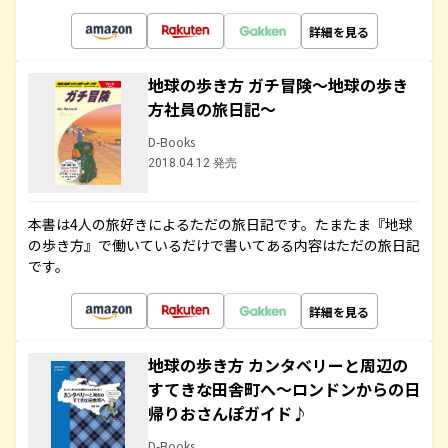
詳細を見る
地球の歩き方 ガチ冒険～地球の歩き
方社員の旅日記～
D-Books
2018.04.12 発売
本書は4人の旅好きによるただの旅日記です。たまたま『地球
の歩き方』で働いているだけで書いてある内容はただの旅日記
です。
詳細を見る
地球の歩き方 カンタベリーと周辺の
すてきな田舎町へ～ロンドンからの日
帰りおさんぽガイド♪
D-Books