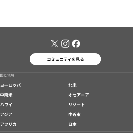
コミュニティを見る
国と地域
ヨーロッパ
北米
中南米
オセアニア
ハワイ
リゾート
アジア
中近東
アフリカ
日本