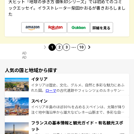
大ヒット「地球の歩き方 御朱印シリーズ」では初めてのコミ
ックエッセイ。イラストレーター柴田かおるが書きおろしまし
た
詳細を見る
…
1
2
3
10
AD
AD
人気の国と地域から探す
イタリア
イタリアは歴史、文化、グルメ、自然と多彩な魅力にあふ
れた国。
ローマ
の古代遺跡やフィレンツェのルネッサンス
美術、ヴェネツィアの運河など、歴史あるスポットはもち
スペイン
ろん、トスカーナの美しい田園風景やアマルフィ海岸の絶
景など、自然景観も見逃せない。観光の合間には、本場の
イベリア半島のほぼ80％を占めるスペインは、太陽が降り
ピザやパスタなど、絶品のイタリア料理を堪能することも
注ぐ地中海沿岸から雄大なピレネー山脈まで、多彩な自然
できる。朝目覚めてから夜眠るまで、すべての瞬間を楽し
と文化が詰まったヨーロッパ屈指の旅行先だ。多様な地域
フランスの基本情報と観光ガイド・有名観光スポ
ませてくれるイタリアで、忘れられない旅をしてみよう！
文化が根付くこの国では、情熱的なフラメンコ、熱気あふ
なお、新着のイタリア情報は
コンテンツ一覧
を参照してほ
れる闘牛、そして美味しいタパスが生活の一部となってい
ット
しい。
る。首都マドリードの洗練された雰囲気や、バルセロナの