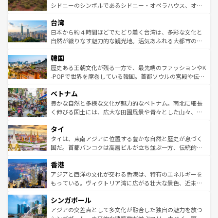
しみながら、その多様性と豊かな歴史を感じることができ
おすすめ。エメラルドグリーンに輝く海をはじめ、豊かな
シドニーのシンボルであるシドニー・オペラハウス、オー
るだろう。車でのロードトリップや列車の旅も、アメリカ
文化や歴史が息づいている。「アロハスピリット」と呼ば
ストラリア東海岸北部に広がる大サンゴ礁地帯グレートバ
ならではの贅沢な旅のスタイルだ。 なお、新着のアメリカ
台湾
れるおもてなしの心で訪れる人々を迎えてくれるハワイの
リアリーフや大陸中央部にそびえるウルル（エアーズロッ
情報は
コンテンツ一覧
を参照してほしい。
人々、おいしいローカルフードやハワイアンミュージッ
ク）、タスマニアの美しい原生林やケアンズの熱帯雨林な
日本から約４時間ほどでたどり着く台湾は、多彩な文化と
ク、伝統的なフラダンスなど、すべてがハワイの魅力を彩
ど、見どころがたくさん。また、カフェやワイン、オージ
自然が織りなす魅力的な観光地。活気あふれる大都市の台
っている。訪れるたびに新しい発見と感動が待っているハ
ービーフなどの食文化も豊かで、美味しいものであふれて
北やノスタルジックな町並みが人気な九份（ジォウフェ
ワイを、存分に味わってほしい。 なお、新着のハワイ情報
韓国
いる。アクティビティも充実しており、サーフィンやダイ
ン）、静ひつな山岳地帯である台湾東部など、都市の喧騒
は
コンテンツ一覧
を参照してほしい。
ビング、ハイキングなど、アウトドア好きにはたまらな
と山間の静けさが共存しており、訪れる人に新しい発見と
歴史ある王朝文化が残る一方で、最先端のファッションやK
い。オーストラリアの多彩な魅力を存分に味わいつくそ
驚きをもたらしてくれる。また、奥深い台湾の食文化も魅
-POPで世界を席巻している韓国。首都ソウルの宮殿や伝統
う。 なお、新着のオーストラリア情報は
コンテンツ一覧
を
力で、夜市などの屋台グルメから高級料理、ヘルシーで美
家屋が並ぶエリアでは韓国の歴史と文化に浸ることがで
参照してほしい。
ベトナム
容にもいいと評判のスイーツなど、バラエティ豊かな料理
き、地方に足を延ばせば四季折々の自然美を楽しむことが
が味わえる。 なお、新着の台湾情報は
コンテンツ一覧
を参
できる。そして、キムチや焼肉、絶品のストリートフード
豊かな自然と多様な文化が魅力的なベトナム。南北に細長
照してほしい。
まで、さまざまな韓国料理が待っている。夜には、韓国な
く伸びる国土には、広大な田園風景や青々とした山々、世
らではのナイトライフも堪能できる。あたたかいホスピタ
界遺産に登録された壮大な自然景観が点在し、都市部では
タイ
リティに包まれながら、韓国の多彩な魅力を心ゆくまで味
急速な発展と共に伝統が息づく。ハノイの古い町並みやホ
わってみてほしい。 なお、新着の韓国情報は
コンテンツ一
ーチミン市のフランス統治時代の建物も、独特の雰囲気を
タイは、東南アジアに位置する豊かな自然と歴史が息づく
覧
を参照してほしい。
醸し出している。また、バラエティの豊かさとおいしさで
国だ。首都バンコクは高層ビルが立ち並ぶ一方、伝統的な
世界中の食通を魅了してやまないベトナム料理も魅力のひ
寺院や市場がいたるところに点在し、古きよき文化と現代
香港
とつ。フォーやバインミー、ベトナムコーヒーなどは、ぜ
の活気が交差している。北部ではチェンマイなどの山岳地
ひ現地で味わいたい。どの地域を訪れてもあたたかい人々
帯で自然と触れ合い、南部ではプーケットやクラビの美し
アジアと西洋の文化が交わる香港は、特有のエネルギーを
が旅行者を迎えてくれるので、きっと忘れられない旅にな
いビーチでリゾート気分を楽しむことができる。タイ料理
もっている。ヴィクトリア湾に広がる壮大な景色、近未来
るはずだ。 なお、新着のベトナム情報は
コンテンツ一覧
を
は世界的に有名で、屋台から高級レストランまで味覚を刺
的なアートスポット、そして歴史と現代が融合した町並
参照してほしい。
シンガポール
激する。気候は一年中温暖で、どの季節にも異なる楽しみ
み、どこを訪れても感動するはず。観光スポットが密集し
が待っている。親しみやすいタイの人々、仏教を中心とし
ており、効率よく見どころを回れるのも魅力。息をのむよ
アジアの交差点として多文化が融合した独自の魅力を放つ
た文化、そして多様な観光資源が、訪れる旅人を魅了し続
うな絶景から文化的な体験まで、香港を存分に楽しみ尽く