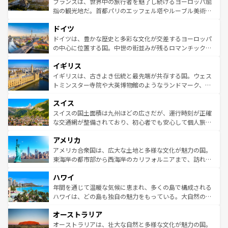
フランスは、世界中の旅行者を魅了し続けるヨーロッパ屈
アートに溢れた街角から、地方では古代ローマ遺跡や中世
指の観光地だ。首都パリのエッフェル塔やルーブル美術館
の城塞都市、穏やかなビーチリゾートまで多彩な表情を見
といった象徴的なスポットから、田舎町の古風な美しさま
せる。地方によって風土や気候が異なるスペインはその個
ドイツ
で、幅広い魅力が詰まっている。華麗な宮殿、歴史的な大
性で訪れる人を魅了する。 なお、新着のスペイン情報は
コ
聖堂、美しいビーチ、そして豊かな自然が、訪れる者を心
ドイツは、豊かな歴史と多彩な文化が交差するヨーロッパ
ンテンツ一覧
を参照してほしい。
から魅了する。また、フランスは美食の国としても知ら
の中心に位置する国。中世の街並みが残るロマンチック街
れ、フランス料理はユネスコ無形文化遺産にも登録されて
道から、未来を先取りするようなモダンな都市まで多様な
イギリス
いる。シャンパンの発祥地であるランス、プロヴァンスの
顔を持つこの国は、どこを歩いても飽きることがない。ベ
香り高いラベンダー畑など、多彩な楽しみ方が可能だ。さ
ルリンの文化的活気、バイエルン州のアルプスの絶景、そ
イギリスは、古きよき伝統と最先端が共存する国。ウェス
らに、パリ以外の地域にも魅力が溢れており、どの街角に
してライン川沿いのワイン畑といった風景は必見。ビール
トミンスター寺院や大英博物館のようなランドマーク、歴
も豊かな歴史と文化が息づいている。パリ以外の個性あふ
とソーセージを味わいながら地元の人と過ごす楽しい時間
史ある大学都市、美しい丘陵地帯や牧歌的な風景など、エ
れる地方に足を運ぶとそれぞれで全く異なる文化を体験で
スイス
は、お酒好きな人にはぜひ体験してほしい。 なお、新着の
リアごとに異なる魅力がある。また、優雅なアフタヌーン
きるだろう。 なお、新着のフランス情報は
コンテンツ一覧
ドイツ情報は
コンテンツ一覧
を参照してほしい。
ティー、ビール好きにはたまらない英国パブ、サッカー観
スイスの国土面積は九州ほどの広さだが、運行時刻が正確
を参照してほしい。
戦など、本場だからこそできる体験も豊富。イギリスを旅
な交通網が整備されており、初心者でも安心して個人旅行
して楽しみつくそう。 なお、新着のイギリス情報は
コンテ
を楽しめる。日本同様に時刻表どおりの旅が可能だ。中世
アメリカ
ンツ一覧
を参照してほしい。
の建物がそのまま残る町や、スイスならではのユニークな
博物館もあり、アルプス観光だけでなく町歩きも満喫する
アメリカ合衆国は、広大な土地と多様な文化が魅力の国。
ことができる。国民の所得が高いため物価も高いが、旅行
東海岸の都市部から西海岸のカリフォルニアまで、訪れる
者向けの交通パス提供のサービスもあり、うまく活用すれ
場所ごとに異なる風景と体験が待っている。ニューヨーク
ハワイ
ば市内交通費無料で観光を楽しむこともできる。 なお、新
のような巨大都市は、観光、ショッピング、エンターテイ
着のスイス情報は
コンテンツ一覧
を参照してほしい。
ンメントが詰まった刺激的なスポットだ。一方、アメリカ
年間を通じて温暖な気候に恵まれ、多くの島で構成される
西部には大自然が広がり、グランドキャニオンやイエロー
ハワイは、どの島も独自の魅力をもっている。大自然の神
ストーン国立公園といった絶景が堪能できる。さらに、南
秘を感じたいなら、火山が生み出した壮大な景観を誇るハ
オーストラリア
部のニューオーリンズでは、音楽と美食が融合した独特の
ワイ島は見逃せない。また、定番の観光地といえばオアフ
文化が魅力。旅行者はアメリカの各地域で異なる魅力を楽
島だが、静かな自然を求めるならマウイ島やカウアイ島が
オーストラリアは、壮大な自然と多様な文化が魅力の国。