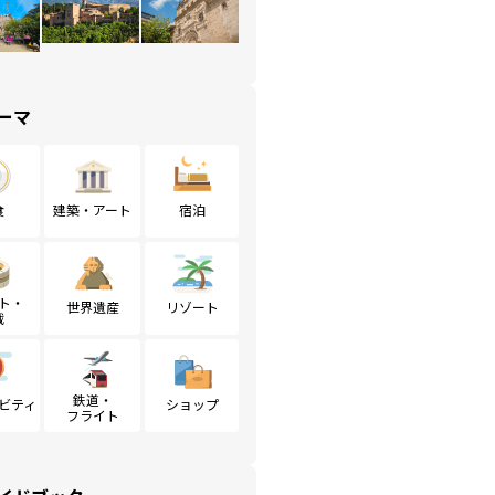
ーマ
食
建築・アート
宿泊
ト・
世界遺産
リゾート
戦
鉄道・
ビティ
ショップ
フライト