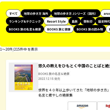
すべて
地球の歩き方 海外
地球の歩き方 Jシリーズ（国内）
aru
ランキング&テクニック
Resort Style
島旅
御朱印
歴史時代
BOOKS 旅の名言＆絶景
BOOKS 旅と健康
BOOKS 旅の読み物
1〜20件/215件中 を表示
悠久の教えをひもとく中国のことばと絶
BOOKS 旅の名言＆絶景
2022.12.15 発売
世界を４０年以上歩いてきた「地球の歩き方
名言と癒やしの絶景集