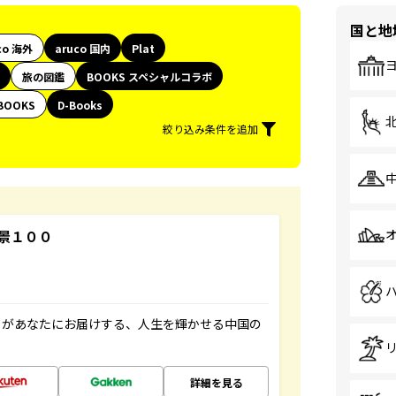
国と地
co 海外
aruco 国内
Plat
旅の図鑑
BOOKS スペシャルコラボ
BOOKS
D-Books
絞り込み条件を追加
景１００
」があなたにお届けする、人生を輝かせる中国の
詳細を見る