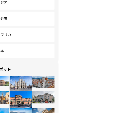
アジア
中近東
アフリカ
日本
ポット