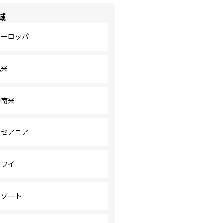
域
ヨーロッパ
北米
中南米
オセアニア
ハワイ
リゾート