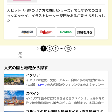
大ヒット「地球の歩き方 御朱印シリーズ」では初めてのコミ
ックエッセイ。イラストレーター柴田かおるが書きおろしまし
た
詳細を見る
…
1
2
3
12
AD
AD
人気の国と地域から探す
イタリア
イタリアは歴史、文化、グルメ、自然と多彩な魅力にあふ
れた国。
ローマ
の古代遺跡やフィレンツェのルネッサンス
美術、ヴェネツィアの運河など、歴史あるスポットはもち
スペイン
ろん、トスカーナの美しい田園風景やアマルフィ海岸の絶
景など、自然景観も見逃せない。観光の合間には、本場の
イベリア半島のほぼ80％を占めるスペインは、太陽が降り
ピザやパスタなど、絶品のイタリア料理を堪能することも
注ぐ地中海沿岸から雄大なピレネー山脈まで、多彩な自然
できる。朝目覚めてから夜眠るまで、すべての瞬間を楽し
と文化が詰まったヨーロッパ屈指の旅行先だ。多様な地域
フランスの基本情報と観光ガイド・有名観光スポ
ませてくれるイタリアで、忘れられない旅をしてみよう！
文化が根付くこの国では、情熱的なフラメンコ、熱気あふ