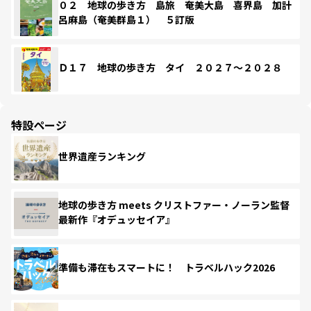
０２ 地球の歩き方 島旅 奄美大島 喜界島 加計
呂麻島（奄美群島１） ５訂版
Ｄ１７ 地球の歩き方 タイ ２０２７～２０２８
特設ページ
世界遺産ランキング
地球の歩き方 meets クリストファー・ノーラン監督
最新作『オデュッセイア』
準備も滞在もスマートに！ トラベルハック2026