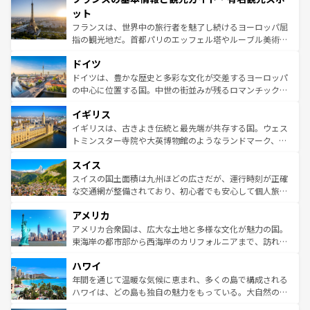
なお、新着のイタリア情報は
コンテンツ一覧
を参照してほ
れる闘牛、そして美味しいタパスが生活の一部となってい
ット
しい。
る。首都マドリードの洗練された雰囲気や、バルセロナの
フランスは、世界中の旅行者を魅了し続けるヨーロッパ屈
アートに溢れた街角から、地方では古代ローマ遺跡や中世
指の観光地だ。首都パリのエッフェル塔やルーブル美術館
の城塞都市、穏やかなビーチリゾートまで多彩な表情を見
といった象徴的なスポットから、田舎町の古風な美しさま
せる。地方によって風土や気候が異なるスペインはその個
ドイツ
で、幅広い魅力が詰まっている。華麗な宮殿、歴史的な大
性で訪れる人を魅了する。 なお、新着のスペイン情報は
コ
聖堂、美しいビーチ、そして豊かな自然が、訪れる者を心
ドイツは、豊かな歴史と多彩な文化が交差するヨーロッパ
ンテンツ一覧
を参照してほしい。
から魅了する。また、フランスは美食の国としても知ら
の中心に位置する国。中世の街並みが残るロマンチック街
れ、フランス料理はユネスコ無形文化遺産にも登録されて
道から、未来を先取りするようなモダンな都市まで多様な
イギリス
いる。シャンパンの発祥地であるランス、プロヴァンスの
顔を持つこの国は、どこを歩いても飽きることがない。ベ
香り高いラベンダー畑など、多彩な楽しみ方が可能だ。さ
ルリンの文化的活気、バイエルン州のアルプスの絶景、そ
イギリスは、古きよき伝統と最先端が共存する国。ウェス
らに、パリ以外の地域にも魅力が溢れており、どの街角に
してライン川沿いのワイン畑といった風景は必見。ビール
トミンスター寺院や大英博物館のようなランドマーク、歴
も豊かな歴史と文化が息づいている。パリ以外の個性あふ
とソーセージを味わいながら地元の人と過ごす楽しい時間
史ある大学都市、美しい丘陵地帯や牧歌的な風景など、エ
れる地方に足を運ぶとそれぞれで全く異なる文化を体験で
スイス
は、お酒好きな人にはぜひ体験してほしい。 なお、新着の
リアごとに異なる魅力がある。また、優雅なアフタヌーン
きるだろう。 なお、新着のフランス情報は
コンテンツ一覧
ドイツ情報は
コンテンツ一覧
を参照してほしい。
ティー、ビール好きにはたまらない英国パブ、サッカー観
スイスの国土面積は九州ほどの広さだが、運行時刻が正確
を参照してほしい。
戦など、本場だからこそできる体験も豊富。イギリスを旅
な交通網が整備されており、初心者でも安心して個人旅行
して楽しみつくそう。 なお、新着のイギリス情報は
コンテ
を楽しめる。日本同様に時刻表どおりの旅が可能だ。中世
アメリカ
ンツ一覧
を参照してほしい。
の建物がそのまま残る町や、スイスならではのユニークな
博物館もあり、アルプス観光だけでなく町歩きも満喫する
アメリカ合衆国は、広大な土地と多様な文化が魅力の国。
ことができる。国民の所得が高いため物価も高いが、旅行
東海岸の都市部から西海岸のカリフォルニアまで、訪れる
者向けの交通パス提供のサービスもあり、うまく活用すれ
場所ごとに異なる風景と体験が待っている。ニューヨーク
ハワイ
ば市内交通費無料で観光を楽しむこともできる。 なお、新
のような巨大都市は、観光、ショッピング、エンターテイ
着のスイス情報は
コンテンツ一覧
を参照してほしい。
ンメントが詰まった刺激的なスポットだ。一方、アメリカ
年間を通じて温暖な気候に恵まれ、多くの島で構成される
西部には大自然が広がり、グランドキャニオンやイエロー
ハワイは、どの島も独自の魅力をもっている。大自然の神
ストーン国立公園といった絶景が堪能できる。さらに、南
秘を感じたいなら、火山が生み出した壮大な景観を誇るハ