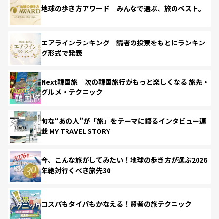
地球の歩き方アワード みんなで選ぶ、旅のベスト。
エアラインランキング 読者の投票をもとにランキン
グ形式で発表
Next韓国旅 次の韓国旅行がもっと楽しくなる 旅先・
グルメ・テクニック
旬な“あの人”が「旅」をテーマに語るインタビュー連
載 MY TRAVEL STORY
今、こんな旅がしてみたい！地球の歩き方が選ぶ2026
年絶対行くべき旅先30
コスパもタイパもかなえる！賢者の旅テクニック