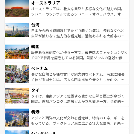
オーストラリア
部のニューオーリンズでは、音楽と美食が融合した独特の
ワイ島は見逃せない。また、定番の観光地といえばオアフ
文化が魅力。旅行者はアメリカの各地域で異なる魅力を楽
島だが、静かな自然を求めるならマウイ島やカウアイ島が
オーストラリアは、壮大な自然と多様な文化が魅力の国。
しみながら、その多様性と豊かな歴史を感じることができ
おすすめ。エメラルドグリーンに輝く海をはじめ、豊かな
シドニーのシンボルであるシドニー・オペラハウス、オー
るだろう。車でのロードトリップや列車の旅も、アメリカ
文化や歴史が息づいている。「アロハスピリット」と呼ば
ストラリア東海岸北部に広がる大サンゴ礁地帯グレートバ
ならではの贅沢な旅のスタイルだ。 なお、新着のアメリカ
台湾
れるおもてなしの心で訪れる人々を迎えてくれるハワイの
リアリーフや大陸中央部にそびえるウルル（エアーズロッ
情報は
コンテンツ一覧
を参照してほしい。
人々、おいしいローカルフードやハワイアンミュージッ
ク）、タスマニアの美しい原生林やケアンズの熱帯雨林な
日本から約４時間ほどでたどり着く台湾は、多彩な文化と
ク、伝統的なフラダンスなど、すべてがハワイの魅力を彩
ど、見どころがたくさん。また、カフェやワイン、オージ
自然が織りなす魅力的な観光地。活気あふれる大都市の台
っている。訪れるたびに新しい発見と感動が待っているハ
ービーフなどの食文化も豊かで、美味しいものであふれて
北やノスタルジックな町並みが人気な九份（ジォウフェ
ワイを、存分に味わってほしい。 なお、新着のハワイ情報
韓国
いる。アクティビティも充実しており、サーフィンやダイ
ン）、静ひつな山岳地帯である台湾東部など、都市の喧騒
は
コンテンツ一覧
を参照してほしい。
ビング、ハイキングなど、アウトドア好きにはたまらな
と山間の静けさが共存しており、訪れる人に新しい発見と
歴史ある王朝文化が残る一方で、最先端のファッションやK
い。オーストラリアの多彩な魅力を存分に味わいつくそ
驚きをもたらしてくれる。また、奥深い台湾の食文化も魅
-POPで世界を席巻している韓国。首都ソウルの宮殿や伝統
う。 なお、新着のオーストラリア情報は
コンテンツ一覧
を
力で、夜市などの屋台グルメから高級料理、ヘルシーで美
家屋が並ぶエリアでは韓国の歴史と文化に浸ることがで
参照してほしい。
ベトナム
容にもいいと評判のスイーツなど、バラエティ豊かな料理
き、地方に足を延ばせば四季折々の自然美を楽しむことが
が味わえる。 なお、新着の台湾情報は
コンテンツ一覧
を参
できる。そして、キムチや焼肉、絶品のストリートフード
豊かな自然と多様な文化が魅力的なベトナム。南北に細長
照してほしい。
まで、さまざまな韓国料理が待っている。夜には、韓国な
く伸びる国土には、広大な田園風景や青々とした山々、世
らではのナイトライフも堪能できる。あたたかいホスピタ
界遺産に登録された壮大な自然景観が点在し、都市部では
タイ
リティに包まれながら、韓国の多彩な魅力を心ゆくまで味
急速な発展と共に伝統が息づく。ハノイの古い町並みやホ
わってみてほしい。 なお、新着の韓国情報は
コンテンツ一
ーチミン市のフランス統治時代の建物も、独特の雰囲気を
タイは、東南アジアに位置する豊かな自然と歴史が息づく
覧
を参照してほしい。
醸し出している。また、バラエティの豊かさとおいしさで
国だ。首都バンコクは高層ビルが立ち並ぶ一方、伝統的な
世界中の食通を魅了してやまないベトナム料理も魅力のひ
寺院や市場がいたるところに点在し、古きよき文化と現代
香港
とつ。フォーやバインミー、ベトナムコーヒーなどは、ぜ
の活気が交差している。北部ではチェンマイなどの山岳地
ひ現地で味わいたい。どの地域を訪れてもあたたかい人々
帯で自然と触れ合い、南部ではプーケットやクラビの美し
アジアと西洋の文化が交わる香港は、特有のエネルギーを
が旅行者を迎えてくれるので、きっと忘れられない旅にな
いビーチでリゾート気分を楽しむことができる。タイ料理
もっている。ヴィクトリア湾に広がる壮大な景色、近未来
るはずだ。 なお、新着のベトナム情報は
コンテンツ一覧
を
は世界的に有名で、屋台から高級レストランまで味覚を刺
的なアートスポット、そして歴史と現代が融合した町並
参照してほしい。
シンガポール
激する。気候は一年中温暖で、どの季節にも異なる楽しみ
み、どこを訪れても感動するはず。観光スポットが密集し