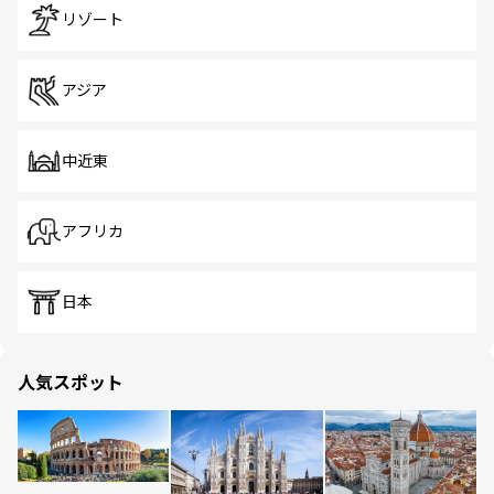
リゾート
アジア
中近東
アフリカ
日本
人気スポット