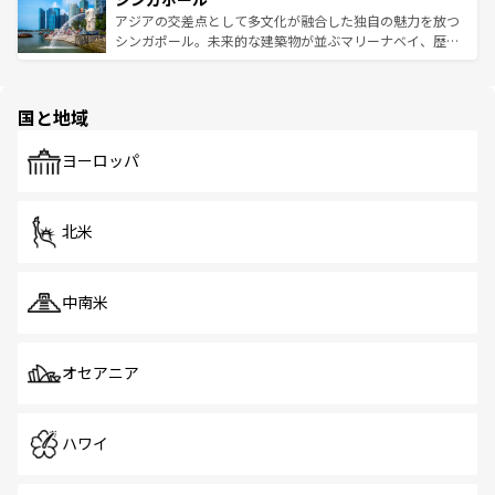
が待っている。親しみやすいタイの人々、仏教を中心とし
ており、効率よく見どころを回れるのも魅力。息をのむよ
アジアの交差点として多文化が融合した独自の魅力を放つ
た文化、そして多様な観光資源が、訪れる旅人を魅了し続
うな絶景から文化的な体験まで、香港を存分に楽しみ尽く
シンガポール。未来的な建築物が並ぶマリーナベイ、歴史
ける。 なお、新着のタイ情報は
コンテンツ一覧
を参照して
そう。 なお、新着の香港情報は
コンテンツ一覧
を参照して
と伝統を感じられるエスニックタウン、多数の緑豊かな公
ほしい。
ほしい。
園や自然保護区など、自然が調和した近代的な景観と文化
の多様性あふれるカラフルな町は、どこを歩いても新しい
国と地域
発見がある。さらに、治安のよさや充実した公共交通機関
も、旅行者にとっては魅力的なポイント。グルメも豊富
で、ホーカーズは地元の風情を楽しめる外せないスポット
ヨーロッパ
だ。訪れる人を飽きさせないシンガポールで、多様な魅力
を体感しよう。 なお、新着のシンガポール情報は
コンテン
ツ一覧
を参照してほしい。
北米
中南米
オセアニア
ハワイ