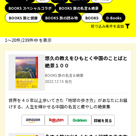
BOOKS スペシャルコラボ
BOOKS 旅の名言＆絶景
BOOKS 旅と健康
BOOKS 旅の読み物
BOOKS
D-Books
絞り込み条件を追加
1〜20件/239件中 を表示
悠久の教えをひもとく中国のことばと
絶景１００
BOOKS 旅の名言＆絶景
2022.12.15 発売
世界を４０年以上歩いてきた「地球の歩き方」があなたにお届
けする、人生を輝かせる中国の名言と癒やしの絶景集
詳細を見る