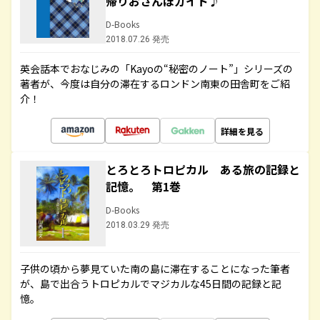
帰りおさんぽガイド♪
D-Books
2018.07.26 発売
英会話本でおなじみの「Kayoの“秘密のノート”」シリーズの
著者が、今度は自分の滞在するロンドン南東の田舎町をご紹
介！
詳細を見る
とろとろトロピカル ある旅の記録と
記憶。 第1巻
D-Books
2018.03.29 発売
子供の頃から夢見ていた南の島に滞在することになった筆者
が、島で出合うトロピカルでマジカルな45日間の記録と記
憶。