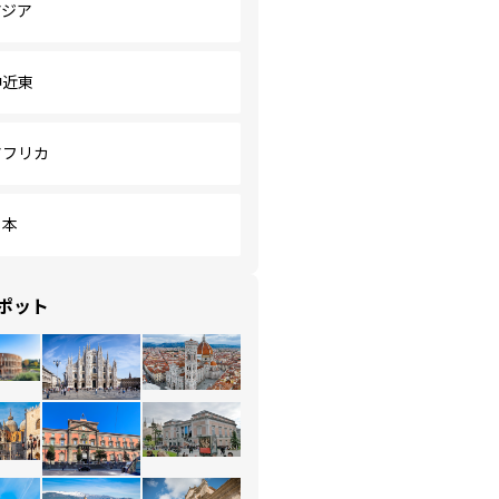
アジア
中近東
アフリカ
日本
ポット