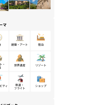
ーマ
食
建築・アート
宿泊
ト・
世界遺産
リゾート
戦
鉄道・
ビティ
ショップ
フライト