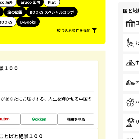
uco 海外
aruco 国内
Plat
国と地
旅の図鑑
BOOKS スペシャルコラボ
BOOKS
D-Books
絞り込み条件を追加
景１００
」があなたにお届けする、人生を輝かせる中国の
詳細を見る
ことばと絶景１００