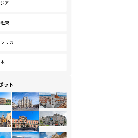
アジア
中近東
アフリカ
日本
ポット