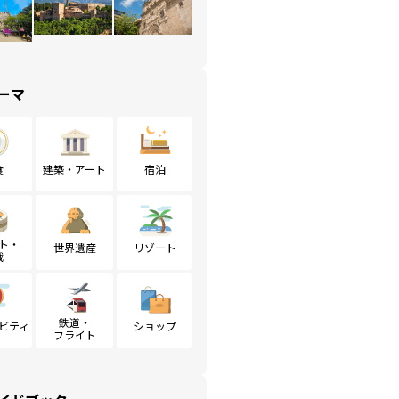
ーマ
食
建築・アート
宿泊
ト・
世界遺産
リゾート
戦
鉄道・
ビティ
ショップ
フライト