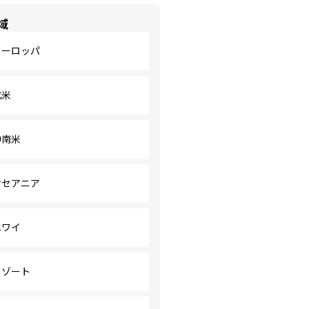
域
ヨーロッパ
北米
中南米
オセアニア
ハワイ
リゾート