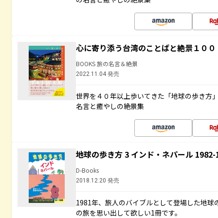
心に寄り添う台湾のことばと絶景１００
BOOKS 旅の名言＆絶景
2022.11.04 発売
世界を４０年以上歩いてきた「地球の歩き方
名言と癒やしの絶景集
地球の歩き方 3 インド・ネパール 1982
D-Books
2018.12.20 発売
1981年、旅人のバイブルとして登場した地
の旅を思い出して欲しい1冊です。