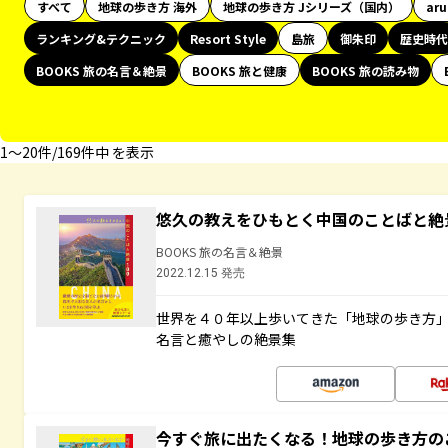
すべて
地球の歩き方 海外
地球の歩き方 Jシリーズ（国内）
ar
ランキング&テクニック
Resort Style
島旅
御朱印
歴史時代
BOOKS 旅の名言＆絶景
BOOKS 旅と健康
BOOKS 旅の読み物
1〜20件/169件中 を表示
悠久の教えをひもとく中国のことばと絶
BOOKS 旅の名言＆絶景
2022.12.15 発売
世界を４０年以上歩いてきた「地球の歩き方
名言と癒やしの絶景集
今すぐ旅に出たくなる！地球の歩き方の