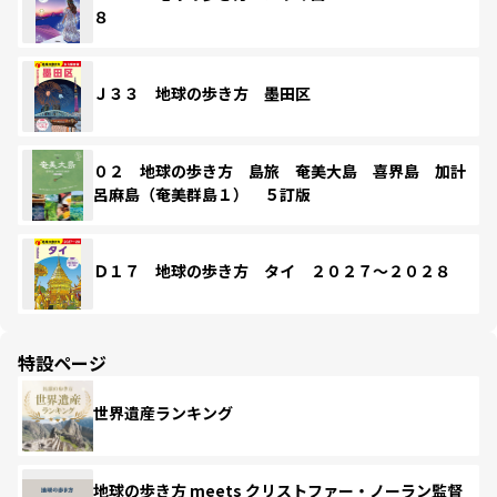
８
Ｊ３３ 地球の歩き方 墨田区
０２ 地球の歩き方 島旅 奄美大島 喜界島 加計
呂麻島（奄美群島１） ５訂版
Ｄ１７ 地球の歩き方 タイ ２０２７～２０２８
特設ページ
世界遺産ランキング
地球の歩き方 meets クリストファー・ノーラン監督