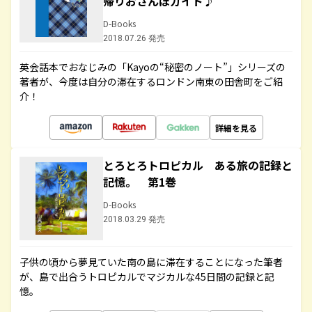
帰りおさんぽガイド♪
D-Books
2018.07.26 発売
英会話本でおなじみの「Kayoの“秘密のノート”」シリーズの
著者が、今度は自分の滞在するロンドン南東の田舎町をご紹
介！
詳細を見る
とろとろトロピカル ある旅の記録と
記憶。 第1巻
D-Books
2018.03.29 発売
子供の頃から夢見ていた南の島に滞在することになった筆者
が、島で出合うトロピカルでマジカルな45日間の記録と記
憶。