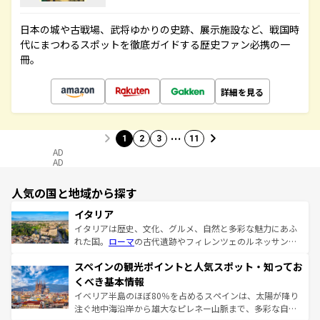
日本の城や古戦場、武将ゆかりの史跡、展示施設など、戦国時
代にまつわるスポットを徹底ガイドする歴史ファン必携の一
冊。
詳細を見る
…
1
2
3
11
AD
AD
人気の国と地域から探す
イタリア
イタリアは歴史、文化、グルメ、自然と多彩な魅力にあふ
れた国。
ローマ
の古代遺跡やフィレンツェのルネッサンス
美術、ヴェネツィアの運河など、歴史あるスポットはもち
スペインの観光ポイントと人気スポット・知ってお
ろん、トスカーナの美しい田園風景やアマルフィ海岸の絶
景など、自然景観も見逃せない。観光の合間には、本場の
くべき基本情報
ピザやパスタなど、絶品のイタリア料理を堪能することも
イベリア半島のほぼ80％を占めるスペインは、太陽が降り
できる。朝目覚めてから夜眠るまで、すべての瞬間を楽し
注ぐ地中海沿岸から雄大なピレネー山脈まで、多彩な自然
ませてくれるイタリアで、忘れられない旅をしてみよう！