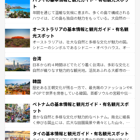
ンメントが詰まった刺激的なスポットだ。一方、アメリカ
ト
西部には大自然が広がり、グランドキャニオンやイエロー
年間を通じて温暖な気候に恵まれ、多くの島で構成される
ストーン国立公園といった絶景が堪能できる。さらに、南
ハワイは、どの島も独自の魅力をもっている。大自然の神
部のニューオーリンズでは、音楽と美食が融合した独特の
秘を感じたいなら、火山が生み出した壮大な景観を誇るハ
文化が魅力。旅行者はアメリカの各地域で異なる魅力を楽
オーストラリアの基本情報と観光ガイド・有名観
ワイ島は見逃せない。また、定番の観光地といえばオアフ
しみながら、その多様性と豊かな歴史を感じることができ
島だが、静かな自然を求めるならマウイ島やカウアイ島が
光スポット
るだろう。車でのロードトリップや列車の旅も、アメリカ
おすすめ。エメラルドグリーンに輝く海をはじめ、豊かな
オーストラリアは、壮大な自然と多様な文化が魅力の国。
ならではの贅沢な旅のスタイルだ。 なお、新着のアメリカ
文化や歴史が息づいている。「アロハスピリット」と呼ば
シドニーのシンボルであるシドニー・オペラハウス、オー
情報は
コンテンツ一覧
を参照してほしい。
れるおもてなしの心で訪れる人々を迎えてくれるハワイの
ストラリア東海岸北部に広がる大サンゴ礁地帯グレートバ
人々、おいしいローカルフードやハワイアンミュージッ
台湾
リアリーフや大陸中央部にそびえるウルル（エアーズロッ
ク、伝統的なフラダンスなど、すべてがハワイの魅力を彩
ク）、タスマニアの美しい原生林やケアンズの熱帯雨林な
日本から約４時間ほどでたどり着く台湾は、多彩な文化と
っている。訪れるたびに新しい発見と感動が待っているハ
ど、見どころがたくさん。また、カフェやワイン、オージ
自然が織りなす魅力的な観光地。活気あふれる大都市の台
ワイを、存分に味わってほしい。 なお、新着のハワイ情報
ービーフなどの食文化も豊かで、美味しいものであふれて
北やノスタルジックな町並みが人気な九份（ジォウフェ
は
コンテンツ一覧
を参照してほしい。
韓国
いる。アクティビティも充実しており、サーフィンやダイ
ン）、静ひつな山岳地帯である台湾東部など、都市の喧騒
ビング、ハイキングなど、アウトドア好きにはたまらな
と山間の静けさが共存しており、訪れる人に新しい発見と
歴史ある王朝文化が残る一方で、最先端のファッションやK
い。オーストラリアの多彩な魅力を存分に味わいつくそ
驚きをもたらしてくれる。また、奥深い台湾の食文化も魅
-POPで世界を席巻している韓国。首都ソウルの宮殿や伝統
う。 なお、新着のオーストラリア情報は
コンテンツ一覧
を
力で、夜市などの屋台グルメから高級料理、ヘルシーで美
家屋が並ぶエリアでは韓国の歴史と文化に浸ることがで
参照してほしい。
ベトナムの基本情報と観光ガイド・有名観光スポ
容にもいいと評判のスイーツなど、バラエティ豊かな料理
き、地方に足を延ばせば四季折々の自然美を楽しむことが
が味わえる。 なお、新着の台湾情報は
コンテンツ一覧
を参
できる。そして、キムチや焼肉、絶品のストリートフード
ット
照してほしい。
まで、さまざまな韓国料理が待っている。夜には、韓国な
豊かな自然と多様な文化が魅力的なベトナム。南北に細長
らではのナイトライフも堪能できる。あたたかいホスピタ
く伸びる国土には、広大な田園風景や青々とした山々、世
リティに包まれながら、韓国の多彩な魅力を心ゆくまで味
界遺産に登録された壮大な自然景観が点在し、都市部では
わってみてほしい。 なお、新着の韓国情報は
コンテンツ一
タイの基本情報と観光ガイド・有名観光スポット
急速な発展と共に伝統が息づく。ハノイの古い町並みやホ
覧
を参照してほしい。
ーチミン市のフランス統治時代の建物も、独特の雰囲気を
タイは、東南アジアに位置する豊かな自然と歴史が息づく