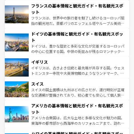
と文化が詰まったヨーロッパ屈指の旅行先だ。多様な地域
なお、新着のイタリア情報は
コンテンツ一覧
を参照してほ
フランスの基本情報と観光ガイド・有名観光スポ
文化が根付くこの国では、情熱的なフラメンコ、熱気あふ
しい。
れる闘牛、そして美味しいタパスが生活の一部となってい
ット
る。首都マドリードの洗練された雰囲気や、バルセロナの
フランスは、世界中の旅行者を魅了し続けるヨーロッパ屈
アートに溢れた街角から、地方では古代ローマ遺跡や中世
指の観光地だ。首都パリのエッフェル塔やルーブル美術館
の城塞都市、穏やかなビーチリゾートまで多彩な表情を見
といった象徴的なスポットから、田舎町の古風な美しさま
せる。地方によって風土や気候が異なるスペインはその個
ドイツの基本情報と観光ガイド・有名観光スポッ
で、幅広い魅力が詰まっている。華麗な宮殿、歴史的な大
性で訪れる人を魅了する。 なお、新着のスペイン情報は
コ
聖堂、美しいビーチ、そして豊かな自然が、訪れる者を心
ト
ンテンツ一覧
を参照してほしい。
から魅了する。また、フランスは美食の国としても知ら
ドイツは、豊かな歴史と多彩な文化が交差するヨーロッパ
れ、フランス料理はユネスコ無形文化遺産にも登録されて
の中心に位置する国。中世の街並みが残るロマンチック街
いる。シャンパンの発祥地であるランス、プロヴァンスの
道から、未来を先取りするようなモダンな都市まで多様な
香り高いラベンダー畑など、多彩な楽しみ方が可能だ。さ
イギリス
顔を持つこの国は、どこを歩いても飽きることがない。ベ
らに、パリ以外の地域にも魅力が溢れており、どの街角に
ルリンの文化的活気、バイエルン州のアルプスの絶景、そ
イギリスは、古きよき伝統と最先端が共存する国。ウェス
も豊かな歴史と文化が息づいている。パリ以外の個性あふ
してライン川沿いのワイン畑といった風景は必見。ビール
トミンスター寺院や大英博物館のようなランドマーク、歴
れる地方に足を運ぶとそれぞれで全く異なる文化を体験で
とソーセージを味わいながら地元の人と過ごす楽しい時間
史ある大学都市、美しい丘陵地帯や牧歌的な風景など、エ
きるだろう。 なお、新着のフランス情報は
コンテンツ一覧
スイス
は、お酒好きな人にはぜひ体験してほしい。 なお、新着の
リアごとに異なる魅力がある。また、優雅なアフタヌーン
を参照してほしい。
ドイツ情報は
コンテンツ一覧
を参照してほしい。
ティー、ビール好きにはたまらない英国パブ、サッカー観
スイスの国土面積は九州ほどの広さだが、運行時刻が正確
戦など、本場だからこそできる体験も豊富。イギリスを旅
な交通網が整備されており、初心者でも安心して個人旅行
して楽しみつくそう。 なお、新着のイギリス情報は
コンテ
を楽しめる。日本同様に時刻表どおりの旅が可能だ。中世
アメリカの基本情報と観光ガイド・有名観光スポ
ンツ一覧
を参照してほしい。
の建物がそのまま残る町や、スイスならではのユニークな
博物館もあり、アルプス観光だけでなく町歩きも満喫する
ット
ことができる。国民の所得が高いため物価も高いが、旅行
アメリカ合衆国は、広大な土地と多様な文化が魅力の国。
者向けの交通パス提供のサービスもあり、うまく活用すれ
東海岸の都市部から西海岸のカリフォルニアまで、訪れる
ば市内交通費無料で観光を楽しむこともできる。 なお、新
場所ごとに異なる風景と体験が待っている。ニューヨーク
着のスイス情報は
コンテンツ一覧
を参照してほしい。
ハワイの基本情報と観光ガイド・有名観光スポッ
のような巨大都市は、観光、ショッピング、エンターテイ