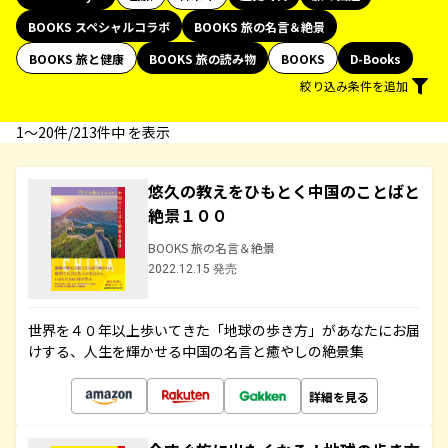
BOOKS スペシャルコラボ
BOOKS 旅の名言＆絶景
BOOKS 旅と健康
BOOKS 旅の読み物
BOOKS
D-Books
絞り込み条件を追加
1〜20件/213件中 を表示
悠久の教えをひもとく中国のことばと
絶景１００
BOOKS 旅の名言＆絶景
2022.12.15 発売
世界を４０年以上歩いてきた「地球の歩き方」があなたにお届
けする、人生を輝かせる中国の名言と癒やしの絶景集
詳細を見る