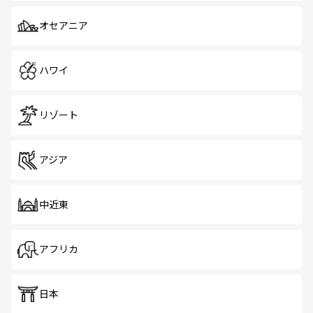
オセアニア
ハワイ
リゾート
アジア
中近東
アフリカ
日本