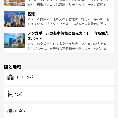
醸し出している。また、バラエティの豊かさとおいしさで
国だ。首都バンコクは高層ビルが立ち並ぶ一方、伝統的な
世界中の食通を魅了してやまないベトナム料理も魅力のひ
寺院や市場がいたるところに点在し、古きよき文化と現代
香港
とつ。フォーやバインミー、ベトナムコーヒーなどは、ぜ
の活気が交差している。北部ではチェンマイなどの山岳地
ひ現地で味わいたい。どの地域を訪れてもあたたかい人々
帯で自然と触れ合い、南部ではプーケットやクラビの美し
アジアと西洋の文化が交わる香港は、特有のエネルギーを
が旅行者を迎えてくれるので、きっと忘れられない旅にな
いビーチでリゾート気分を楽しむことができる。タイ料理
もっている。ヴィクトリア湾に広がる壮大な景色、近未来
るはずだ。 なお、新着のベトナム情報は
コンテンツ一覧
を
は世界的に有名で、屋台から高級レストランまで味覚を刺
的なアートスポット、そして歴史と現代が融合した町並
参照してほしい。
シンガポールの基本情報と観光ガイド・有名観光
激する。気候は一年中温暖で、どの季節にも異なる楽しみ
み、どこを訪れても感動するはず。観光スポットが密集し
が待っている。親しみやすいタイの人々、仏教を中心とし
ており、効率よく見どころを回れるのも魅力。息をのむよ
スポット
た文化、そして多様な観光資源が、訪れる旅人を魅了し続
うな絶景から文化的な体験まで、香港を存分に楽しみ尽く
アジアの交差点として多文化が融合した独自の魅力を放つ
ける。 なお、新着のタイ情報は
コンテンツ一覧
を参照して
そう。 なお、新着の香港情報は
コンテンツ一覧
を参照して
シンガポール。未来的な建築物が並ぶマリーナベイ、歴史
ほしい。
ほしい。
と伝統を感じられるエスニックタウン、多数の緑豊かな公
園や自然保護区など、自然が調和した近代的な景観と文化
の多様性あふれるカラフルな町は、どこを歩いても新しい
国と地域
発見がある。さらに、治安のよさや充実した公共交通機関
も、旅行者にとっては魅力的なポイント。グルメも豊富
で、ホーカーズは地元の風情を楽しめる外せないスポット
ヨーロッパ
だ。訪れる人を飽きさせないシンガポールで、多様な魅力
を体感しよう。 なお、新着のシンガポール情報は
コンテン
ツ一覧
を参照してほしい。
北米
中南米