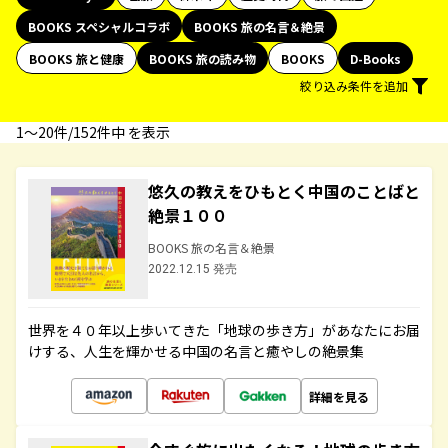
BOOKS スペシャルコラボ
BOOKS 旅の名言＆絶景
BOOKS 旅と健康
BOOKS 旅の読み物
BOOKS
D-Books
絞り込み条件を追加
1〜20件/152件中 を表示
悠久の教えをひもとく中国のことばと
絶景１００
BOOKS 旅の名言＆絶景
2022.12.15 発売
世界を４０年以上歩いてきた「地球の歩き方」があなたにお届
けする、人生を輝かせる中国の名言と癒やしの絶景集
詳細を見る