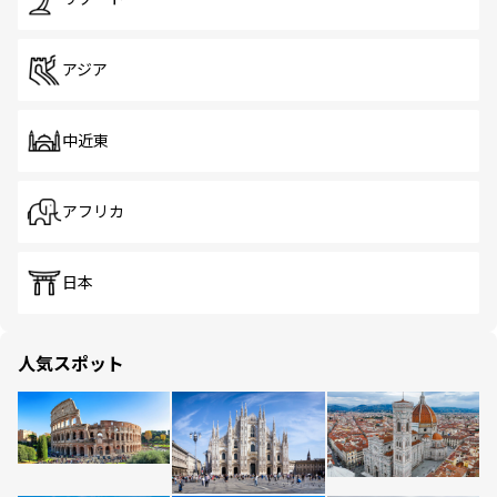
アジア
中近東
アフリカ
日本
人気スポット