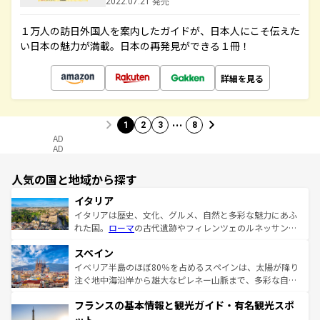
2022.07.21 発売
１万人の訪日外国人を案内したガイドが、日本人にこそ伝えた
い日本の魅力が満載。日本の再発見ができる１冊！
詳細を見る
…
1
2
3
8
AD
AD
人気の国と地域から探す
イタリア
イタリアは歴史、文化、グルメ、自然と多彩な魅力にあふ
れた国。
ローマ
の古代遺跡やフィレンツェのルネッサンス
美術、ヴェネツィアの運河など、歴史あるスポットはもち
スペイン
ろん、トスカーナの美しい田園風景やアマルフィ海岸の絶
景など、自然景観も見逃せない。観光の合間には、本場の
イベリア半島のほぼ80％を占めるスペインは、太陽が降り
ピザやパスタなど、絶品のイタリア料理を堪能することも
注ぐ地中海沿岸から雄大なピレネー山脈まで、多彩な自然
できる。朝目覚めてから夜眠るまで、すべての瞬間を楽し
と文化が詰まったヨーロッパ屈指の旅行先だ。多様な地域
フランスの基本情報と観光ガイド・有名観光スポ
ませてくれるイタリアで、忘れられない旅をしてみよう！
文化が根付くこの国では、情熱的なフラメンコ、熱気あふ
なお、新着のイタリア情報は
コンテンツ一覧
を参照してほ
れる闘牛、そして美味しいタパスが生活の一部となってい