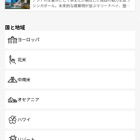
た文化、そして多様な観光資源が、訪れる旅人を魅了し続
うな絶景から文化的な体験まで、香港を存分に楽しみ尽く
シンガポール。未来的な建築物が並ぶマリーナベイ、歴史
ける。 なお、新着のタイ情報は
コンテンツ一覧
を参照して
そう。 なお、新着の香港情報は
コンテンツ一覧
を参照して
と伝統を感じられるエスニックタウン、多数の緑豊かな公
ほしい。
ほしい。
園や自然保護区など、自然が調和した近代的な景観と文化
の多様性あふれるカラフルな町は、どこを歩いても新しい
国と地域
発見がある。さらに、治安のよさや充実した公共交通機関
も、旅行者にとっては魅力的なポイント。グルメも豊富
で、ホーカーズは地元の風情を楽しめる外せないスポット
ヨーロッパ
だ。訪れる人を飽きさせないシンガポールで、多様な魅力
を体感しよう。 なお、新着のシンガポール情報は
コンテン
ツ一覧
を参照してほしい。
北米
中南米
オセアニア
ハワイ
リゾート