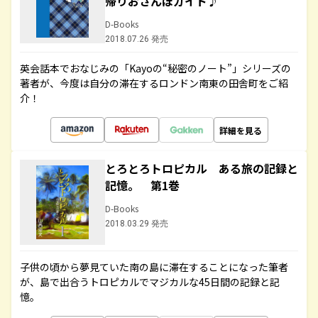
帰りおさんぽガイド♪
D-Books
2018.07.26 発売
英会話本でおなじみの「Kayoの“秘密のノート”」シリーズの
著者が、今度は自分の滞在するロンドン南東の田舎町をご紹
介！
詳細を見る
とろとろトロピカル ある旅の記録と
記憶。 第1巻
D-Books
2018.03.29 発売
子供の頃から夢見ていた南の島に滞在することになった筆者
が、島で出合うトロピカルでマジカルな45日間の記録と記
憶。