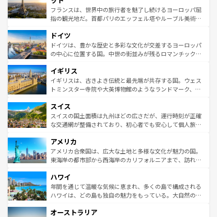
ット
しい。
る。首都マドリードの洗練された雰囲気や、バルセロナの
フランスは、世界中の旅行者を魅了し続けるヨーロッパ屈
アートに溢れた街角から、地方では古代ローマ遺跡や中世
指の観光地だ。首都パリのエッフェル塔やルーブル美術館
の城塞都市、穏やかなビーチリゾートまで多彩な表情を見
といった象徴的なスポットから、田舎町の古風な美しさま
せる。地方によって風土や気候が異なるスペインはその個
ドイツ
で、幅広い魅力が詰まっている。華麗な宮殿、歴史的な大
性で訪れる人を魅了する。 なお、新着のスペイン情報は
コ
聖堂、美しいビーチ、そして豊かな自然が、訪れる者を心
ドイツは、豊かな歴史と多彩な文化が交差するヨーロッパ
ンテンツ一覧
を参照してほしい。
から魅了する。また、フランスは美食の国としても知ら
の中心に位置する国。中世の街並みが残るロマンチック街
れ、フランス料理はユネスコ無形文化遺産にも登録されて
道から、未来を先取りするようなモダンな都市まで多様な
イギリス
いる。シャンパンの発祥地であるランス、プロヴァンスの
顔を持つこの国は、どこを歩いても飽きることがない。ベ
香り高いラベンダー畑など、多彩な楽しみ方が可能だ。さ
ルリンの文化的活気、バイエルン州のアルプスの絶景、そ
イギリスは、古きよき伝統と最先端が共存する国。ウェス
らに、パリ以外の地域にも魅力が溢れており、どの街角に
してライン川沿いのワイン畑といった風景は必見。ビール
トミンスター寺院や大英博物館のようなランドマーク、歴
も豊かな歴史と文化が息づいている。パリ以外の個性あふ
とソーセージを味わいながら地元の人と過ごす楽しい時間
史ある大学都市、美しい丘陵地帯や牧歌的な風景など、エ
れる地方に足を運ぶとそれぞれで全く異なる文化を体験で
スイス
は、お酒好きな人にはぜひ体験してほしい。 なお、新着の
リアごとに異なる魅力がある。また、優雅なアフタヌーン
きるだろう。 なお、新着のフランス情報は
コンテンツ一覧
ドイツ情報は
コンテンツ一覧
を参照してほしい。
ティー、ビール好きにはたまらない英国パブ、サッカー観
スイスの国土面積は九州ほどの広さだが、運行時刻が正確
を参照してほしい。
戦など、本場だからこそできる体験も豊富。イギリスを旅
な交通網が整備されており、初心者でも安心して個人旅行
して楽しみつくそう。 なお、新着のイギリス情報は
コンテ
を楽しめる。日本同様に時刻表どおりの旅が可能だ。中世
アメリカ
ンツ一覧
を参照してほしい。
の建物がそのまま残る町や、スイスならではのユニークな
博物館もあり、アルプス観光だけでなく町歩きも満喫する
アメリカ合衆国は、広大な土地と多様な文化が魅力の国。
ことができる。国民の所得が高いため物価も高いが、旅行
東海岸の都市部から西海岸のカリフォルニアまで、訪れる
者向けの交通パス提供のサービスもあり、うまく活用すれ
場所ごとに異なる風景と体験が待っている。ニューヨーク
ハワイ
ば市内交通費無料で観光を楽しむこともできる。 なお、新
のような巨大都市は、観光、ショッピング、エンターテイ
着のスイス情報は
コンテンツ一覧
を参照してほしい。
ンメントが詰まった刺激的なスポットだ。一方、アメリカ
年間を通じて温暖な気候に恵まれ、多くの島で構成される
西部には大自然が広がり、グランドキャニオンやイエロー
ハワイは、どの島も独自の魅力をもっている。大自然の神
ストーン国立公園といった絶景が堪能できる。さらに、南
秘を感じたいなら、火山が生み出した壮大な景観を誇るハ
オーストラリア
部のニューオーリンズでは、音楽と美食が融合した独特の
ワイ島は見逃せない。また、定番の観光地といえばオアフ