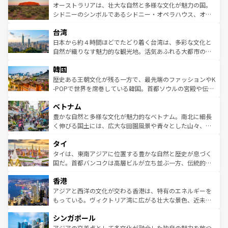
文化が魅力。旅行者はアメリカの各地域で異なる魅力を楽
島だが、静かな自然を求めるならマウイ島やカウアイ島が
オーストラリアは、壮大な自然と多様な文化が魅力の国。
しみながら、その多様性と豊かな歴史を感じることができ
おすすめ。エメラルドグリーンに輝く海をはじめ、豊かな
シドニーのシンボルであるシドニー・オペラハウス、オー
るだろう。車でのロードトリップや列車の旅も、アメリカ
文化や歴史が息づいている。「アロハスピリット」と呼ば
ストラリア東海岸北部に広がる大サンゴ礁地帯グレートバ
ならではの贅沢な旅のスタイルだ。 なお、新着のアメリカ
台湾
れるおもてなしの心で訪れる人々を迎えてくれるハワイの
リアリーフや大陸中央部にそびえるウルル（エアーズロッ
情報は
コンテンツ一覧
を参照してほしい。
人々、おいしいローカルフードやハワイアンミュージッ
ク）、タスマニアの美しい原生林やケアンズの熱帯雨林な
日本から約４時間ほどでたどり着く台湾は、多彩な文化と
ク、伝統的なフラダンスなど、すべてがハワイの魅力を彩
ど、見どころがたくさん。また、カフェやワイン、オージ
自然が織りなす魅力的な観光地。活気あふれる大都市の台
っている。訪れるたびに新しい発見と感動が待っているハ
ービーフなどの食文化も豊かで、美味しいものであふれて
北やノスタルジックな町並みが人気な九份（ジォウフェ
ワイを、存分に味わってほしい。 なお、新着のハワイ情報
韓国
いる。アクティビティも充実しており、サーフィンやダイ
ン）、静ひつな山岳地帯である台湾東部など、都市の喧騒
は
コンテンツ一覧
を参照してほしい。
ビング、ハイキングなど、アウトドア好きにはたまらな
と山間の静けさが共存しており、訪れる人に新しい発見と
歴史ある王朝文化が残る一方で、最先端のファッションやK
い。オーストラリアの多彩な魅力を存分に味わいつくそ
驚きをもたらしてくれる。また、奥深い台湾の食文化も魅
-POPで世界を席巻している韓国。首都ソウルの宮殿や伝統
う。 なお、新着のオーストラリア情報は
コンテンツ一覧
を
力で、夜市などの屋台グルメから高級料理、ヘルシーで美
家屋が並ぶエリアでは韓国の歴史と文化に浸ることがで
参照してほしい。
ベトナム
容にもいいと評判のスイーツなど、バラエティ豊かな料理
き、地方に足を延ばせば四季折々の自然美を楽しむことが
が味わえる。 なお、新着の台湾情報は
コンテンツ一覧
を参
できる。そして、キムチや焼肉、絶品のストリートフード
豊かな自然と多様な文化が魅力的なベトナム。南北に細長
照してほしい。
まで、さまざまな韓国料理が待っている。夜には、韓国な
く伸びる国土には、広大な田園風景や青々とした山々、世
らではのナイトライフも堪能できる。あたたかいホスピタ
界遺産に登録された壮大な自然景観が点在し、都市部では
タイ
リティに包まれながら、韓国の多彩な魅力を心ゆくまで味
急速な発展と共に伝統が息づく。ハノイの古い町並みやホ
わってみてほしい。 なお、新着の韓国情報は
コンテンツ一
ーチミン市のフランス統治時代の建物も、独特の雰囲気を
タイは、東南アジアに位置する豊かな自然と歴史が息づく
覧
を参照してほしい。
醸し出している。また、バラエティの豊かさとおいしさで
国だ。首都バンコクは高層ビルが立ち並ぶ一方、伝統的な
世界中の食通を魅了してやまないベトナム料理も魅力のひ
寺院や市場がいたるところに点在し、古きよき文化と現代
香港
とつ。フォーやバインミー、ベトナムコーヒーなどは、ぜ
の活気が交差している。北部ではチェンマイなどの山岳地
ひ現地で味わいたい。どの地域を訪れてもあたたかい人々
帯で自然と触れ合い、南部ではプーケットやクラビの美し
アジアと西洋の文化が交わる香港は、特有のエネルギーを
が旅行者を迎えてくれるので、きっと忘れられない旅にな
いビーチでリゾート気分を楽しむことができる。タイ料理
もっている。ヴィクトリア湾に広がる壮大な景色、近未来
るはずだ。 なお、新着のベトナム情報は
コンテンツ一覧
を
は世界的に有名で、屋台から高級レストランまで味覚を刺
的なアートスポット、そして歴史と現代が融合した町並
参照してほしい。
シンガポール
激する。気候は一年中温暖で、どの季節にも異なる楽しみ
み、どこを訪れても感動するはず。観光スポットが密集し
が待っている。親しみやすいタイの人々、仏教を中心とし
ており、効率よく見どころを回れるのも魅力。息をのむよ
アジアの交差点として多文化が融合した独自の魅力を放つ