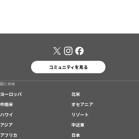
コミュニティを見る
国と地域
ヨーロッパ
北米
中南米
オセアニア
ハワイ
リゾート
アジア
中近東
アフリカ
日本