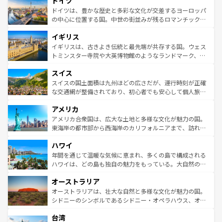
ドイツ
で、幅広い魅力が詰まっている。華麗な宮殿、歴史的な大
性で訪れる人を魅了する。 なお、新着のスペイン情報は
コ
聖堂、美しいビーチ、そして豊かな自然が、訪れる者を心
ドイツは、豊かな歴史と多彩な文化が交差するヨーロッパ
ンテンツ一覧
を参照してほしい。
から魅了する。また、フランスは美食の国としても知ら
の中心に位置する国。中世の街並みが残るロマンチック街
れ、フランス料理はユネスコ無形文化遺産にも登録されて
道から、未来を先取りするようなモダンな都市まで多様な
イギリス
いる。シャンパンの発祥地であるランス、プロヴァンスの
顔を持つこの国は、どこを歩いても飽きることがない。ベ
香り高いラベンダー畑など、多彩な楽しみ方が可能だ。さ
ルリンの文化的活気、バイエルン州のアルプスの絶景、そ
イギリスは、古きよき伝統と最先端が共存する国。ウェス
らに、パリ以外の地域にも魅力が溢れており、どの街角に
してライン川沿いのワイン畑といった風景は必見。ビール
トミンスター寺院や大英博物館のようなランドマーク、歴
も豊かな歴史と文化が息づいている。パリ以外の個性あふ
とソーセージを味わいながら地元の人と過ごす楽しい時間
史ある大学都市、美しい丘陵地帯や牧歌的な風景など、エ
れる地方に足を運ぶとそれぞれで全く異なる文化を体験で
スイス
は、お酒好きな人にはぜひ体験してほしい。 なお、新着の
リアごとに異なる魅力がある。また、優雅なアフタヌーン
きるだろう。 なお、新着のフランス情報は
コンテンツ一覧
ドイツ情報は
コンテンツ一覧
を参照してほしい。
ティー、ビール好きにはたまらない英国パブ、サッカー観
スイスの国土面積は九州ほどの広さだが、運行時刻が正確
を参照してほしい。
戦など、本場だからこそできる体験も豊富。イギリスを旅
な交通網が整備されており、初心者でも安心して個人旅行
して楽しみつくそう。 なお、新着のイギリス情報は
コンテ
を楽しめる。日本同様に時刻表どおりの旅が可能だ。中世
アメリカ
ンツ一覧
を参照してほしい。
の建物がそのまま残る町や、スイスならではのユニークな
博物館もあり、アルプス観光だけでなく町歩きも満喫する
アメリカ合衆国は、広大な土地と多様な文化が魅力の国。
ことができる。国民の所得が高いため物価も高いが、旅行
東海岸の都市部から西海岸のカリフォルニアまで、訪れる
者向けの交通パス提供のサービスもあり、うまく活用すれ
場所ごとに異なる風景と体験が待っている。ニューヨーク
ハワイ
ば市内交通費無料で観光を楽しむこともできる。 なお、新
のような巨大都市は、観光、ショッピング、エンターテイ
着のスイス情報は
コンテンツ一覧
を参照してほしい。
ンメントが詰まった刺激的なスポットだ。一方、アメリカ
年間を通じて温暖な気候に恵まれ、多くの島で構成される
西部には大自然が広がり、グランドキャニオンやイエロー
ハワイは、どの島も独自の魅力をもっている。大自然の神
ストーン国立公園といった絶景が堪能できる。さらに、南
秘を感じたいなら、火山が生み出した壮大な景観を誇るハ
オーストラリア
部のニューオーリンズでは、音楽と美食が融合した独特の
ワイ島は見逃せない。また、定番の観光地といえばオアフ
文化が魅力。旅行者はアメリカの各地域で異なる魅力を楽
島だが、静かな自然を求めるならマウイ島やカウアイ島が
オーストラリアは、壮大な自然と多様な文化が魅力の国。
しみながら、その多様性と豊かな歴史を感じることができ
おすすめ。エメラルドグリーンに輝く海をはじめ、豊かな
シドニーのシンボルであるシドニー・オペラハウス、オー
るだろう。車でのロードトリップや列車の旅も、アメリカ
文化や歴史が息づいている。「アロハスピリット」と呼ば
ストラリア東海岸北部に広がる大サンゴ礁地帯グレートバ
ならではの贅沢な旅のスタイルだ。 なお、新着のアメリカ
台湾
れるおもてなしの心で訪れる人々を迎えてくれるハワイの
リアリーフや大陸中央部にそびえるウルル（エアーズロッ