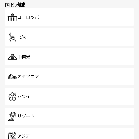
国と地域
発見がある。さらに、治安のよさや充実した公共交通機関
も、旅行者にとっては魅力的なポイント。グルメも豊富
で、ホーカーズは地元の風情を楽しめる外せないスポット
ヨーロッパ
だ。訪れる人を飽きさせないシンガポールで、多様な魅力
を体感しよう。 なお、新着のシンガポール情報は
コンテン
ツ一覧
を参照してほしい。
北米
中南米
オセアニア
ハワイ
リゾート
アジア