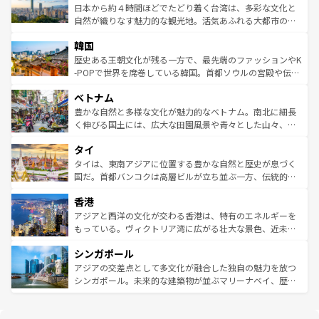
情報は
コンテンツ一覧
を参照してほしい。
人々、おいしいローカルフードやハワイアンミュージッ
ク）、タスマニアの美しい原生林やケアンズの熱帯雨林な
日本から約４時間ほどでたどり着く台湾は、多彩な文化と
ク、伝統的なフラダンスなど、すべてがハワイの魅力を彩
ど、見どころがたくさん。また、カフェやワイン、オージ
自然が織りなす魅力的な観光地。活気あふれる大都市の台
っている。訪れるたびに新しい発見と感動が待っているハ
ービーフなどの食文化も豊かで、美味しいものであふれて
北やノスタルジックな町並みが人気な九份（ジォウフェ
ワイを、存分に味わってほしい。 なお、新着のハワイ情報
韓国
いる。アクティビティも充実しており、サーフィンやダイ
ン）、静ひつな山岳地帯である台湾東部など、都市の喧騒
は
コンテンツ一覧
を参照してほしい。
ビング、ハイキングなど、アウトドア好きにはたまらな
と山間の静けさが共存しており、訪れる人に新しい発見と
歴史ある王朝文化が残る一方で、最先端のファッションやK
い。オーストラリアの多彩な魅力を存分に味わいつくそ
驚きをもたらしてくれる。また、奥深い台湾の食文化も魅
-POPで世界を席巻している韓国。首都ソウルの宮殿や伝統
う。 なお、新着のオーストラリア情報は
コンテンツ一覧
を
力で、夜市などの屋台グルメから高級料理、ヘルシーで美
家屋が並ぶエリアでは韓国の歴史と文化に浸ることがで
参照してほしい。
ベトナム
容にもいいと評判のスイーツなど、バラエティ豊かな料理
き、地方に足を延ばせば四季折々の自然美を楽しむことが
が味わえる。 なお、新着の台湾情報は
コンテンツ一覧
を参
できる。そして、キムチや焼肉、絶品のストリートフード
豊かな自然と多様な文化が魅力的なベトナム。南北に細長
照してほしい。
まで、さまざまな韓国料理が待っている。夜には、韓国な
く伸びる国土には、広大な田園風景や青々とした山々、世
らではのナイトライフも堪能できる。あたたかいホスピタ
界遺産に登録された壮大な自然景観が点在し、都市部では
タイ
リティに包まれながら、韓国の多彩な魅力を心ゆくまで味
急速な発展と共に伝統が息づく。ハノイの古い町並みやホ
わってみてほしい。 なお、新着の韓国情報は
コンテンツ一
ーチミン市のフランス統治時代の建物も、独特の雰囲気を
タイは、東南アジアに位置する豊かな自然と歴史が息づく
覧
を参照してほしい。
醸し出している。また、バラエティの豊かさとおいしさで
国だ。首都バンコクは高層ビルが立ち並ぶ一方、伝統的な
世界中の食通を魅了してやまないベトナム料理も魅力のひ
寺院や市場がいたるところに点在し、古きよき文化と現代
香港
とつ。フォーやバインミー、ベトナムコーヒーなどは、ぜ
の活気が交差している。北部ではチェンマイなどの山岳地
ひ現地で味わいたい。どの地域を訪れてもあたたかい人々
帯で自然と触れ合い、南部ではプーケットやクラビの美し
アジアと西洋の文化が交わる香港は、特有のエネルギーを
が旅行者を迎えてくれるので、きっと忘れられない旅にな
いビーチでリゾート気分を楽しむことができる。タイ料理
もっている。ヴィクトリア湾に広がる壮大な景色、近未来
るはずだ。 なお、新着のベトナム情報は
コンテンツ一覧
を
は世界的に有名で、屋台から高級レストランまで味覚を刺
的なアートスポット、そして歴史と現代が融合した町並
参照してほしい。
シンガポール
激する。気候は一年中温暖で、どの季節にも異なる楽しみ
み、どこを訪れても感動するはず。観光スポットが密集し
が待っている。親しみやすいタイの人々、仏教を中心とし
ており、効率よく見どころを回れるのも魅力。息をのむよ
アジアの交差点として多文化が融合した独自の魅力を放つ
た文化、そして多様な観光資源が、訪れる旅人を魅了し続
うな絶景から文化的な体験まで、香港を存分に楽しみ尽く
シンガポール。未来的な建築物が並ぶマリーナベイ、歴史
ける。 なお、新着のタイ情報は
コンテンツ一覧
を参照して
そう。 なお、新着の香港情報は
コンテンツ一覧
を参照して
と伝統を感じられるエスニックタウン、多数の緑豊かな公
ほしい。
ほしい。
園や自然保護区など、自然が調和した近代的な景観と文化
の多様性あふれるカラフルな町は、どこを歩いても新しい