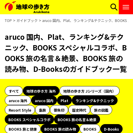
TOP
ガイドブック
aruco 国内、Plat、ランキング&テクニック、BOOKS
aruco 国内、Plat、ランキング&テク
ニック、BOOKS スペシャルコラボ、B
OOKS 旅の名言＆絶景、BOOKS 旅の
読み物、D-Booksのガイドブック一覧
すべて
地球の歩き方 海外
地球の歩き方 Jシリーズ（国内）
aruco 海外
aruco 国内
Plat
ランキング&テクニック
Resort Style
島旅
御朱印
歴史時代
旅の図鑑
BOOKS スペシャルコラボ
BOOKS 旅の名言＆絶景
BOOKS 旅と健康
BOOKS 旅の読み物
BOOKS
D-Books