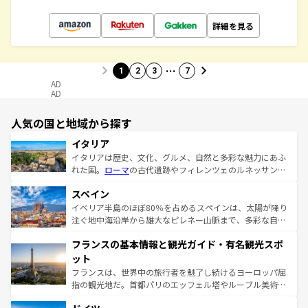
詳細を見る
…
1
2
3
7
AD
AD
人気の国と地域から探す
イタリア
イタリアは歴史、文化、グルメ、自然と多彩な魅力にあふ
れた国。
ローマ
の古代遺跡やフィレンツェのルネッサンス
美術、ヴェネツィアの運河など、歴史あるスポットはもち
スペイン
ろん、トスカーナの美しい田園風景やアマルフィ海岸の絶
景など、自然景観も見逃せない。観光の合間には、本場の
イベリア半島のほぼ80％を占めるスペインは、太陽が降り
ピザやパスタなど、絶品のイタリア料理を堪能することも
注ぐ地中海沿岸から雄大なピレネー山脈まで、多彩な自然
できる。朝目覚めてから夜眠るまで、すべての瞬間を楽し
と文化が詰まったヨーロッパ屈指の旅行先だ。多様な地域
フランスの基本情報と観光ガイド・有名観光スポ
ませてくれるイタリアで、忘れられない旅をしてみよう！
文化が根付くこの国では、情熱的なフラメンコ、熱気あふ
なお、新着のイタリア情報は
コンテンツ一覧
を参照してほ
れる闘牛、そして美味しいタパスが生活の一部となってい
ット
しい。
る。首都マドリードの洗練された雰囲気や、バルセロナの
フランスは、世界中の旅行者を魅了し続けるヨーロッパ屈
アートに溢れた街角から、地方では古代ローマ遺跡や中世
指の観光地だ。首都パリのエッフェル塔やルーブル美術館
の城塞都市、穏やかなビーチリゾートまで多彩な表情を見
といった象徴的なスポットから、田舎町の古風な美しさま
せる。地方によって風土や気候が異なるスペインはその個