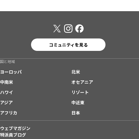
コミュニティを見る
国と地域
ヨーロッパ
北米
中南米
オセアニア
ハワイ
リゾート
アジア
中近東
アフリカ
日本
ウェブマガジン
特派員ブログ