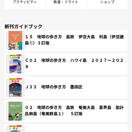
アクティビティ
鉄道・フライト
ショップ
新刊ガイドブック
１５ 地球の歩き方 島旅 伊豆大島 利島（伊豆諸
島①）３訂版
Ｃ０２ 地球の歩き方 ハワイ島 ２０２７～２０２
８
Ｊ３３ 地球の歩き方 墨田区
０２ 地球の歩き方 島旅 奄美大島 喜界島 加計
呂麻島（奄美群島１） ５訂版