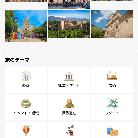
旅のテーマ
飲食
建築・アート
宿泊
イベント・観戦
世界遺産
リゾート