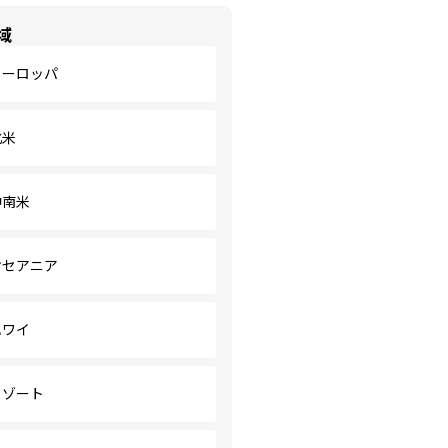
域
ヨーロッパ
北米
中南米
オセアニア
ハワイ
リゾート