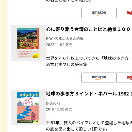
心に寄り添う台湾のことばと絶景１００
BOOKS 旅の名言＆絶景
2022.11.04 発売
世界を４０年以上歩いてきた「地球の歩き方
名言と癒やしの絶景集
地球の歩き方 3 インド・ネパール 1982
D-Books
2018.12.20 発売
1981年、旅人のバイブルとして登場した地
の旅を思い出して欲しい1冊です。