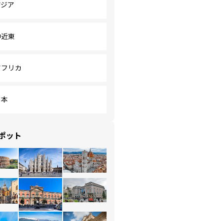
アジア
中近東
アフリカ
日本
ポット