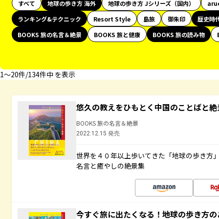
すべて
地球の歩き方 海外
地球の歩き方 Jシリーズ（国内）
aru
ランキング&テクニック
Resort Style
島旅
御朱印
歴史時
BOOKS 旅の名言＆絶景
BOOKS 旅と健康
BOOKS 旅の読み物
1〜20件/134件中 を表示
悠久の教えをひもとく中国のことばと絶
BOOKS 旅の名言＆絶景
2022.12.15 発売
世界を４０年以上歩いてきた「地球の歩き方
名言と癒やしの絶景集
今すぐ旅に出たくなる！地球の歩き方の