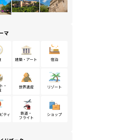
ーマ
食
建築・アート
宿泊
ト・
世界遺産
リゾート
戦
鉄道・
ビティ
ショップ
フライト