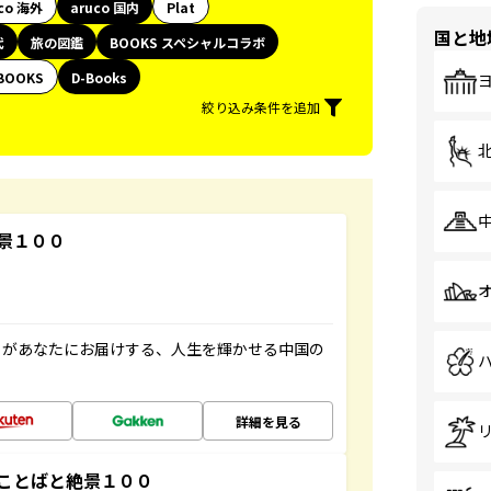
co 海外
aruco 国内
Plat
国と地
代
旅の図鑑
BOOKS スペシャルコラボ
BOOKS
D-Books
絞り込み条件を追加
景１００
」があなたにお届けする、人生を輝かせる中国の
詳細を見る
ことばと絶景１００