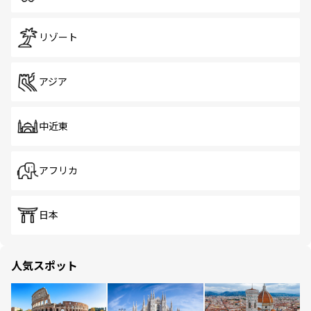
リゾート
アジア
中近東
アフリカ
日本
人気スポット