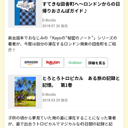
すてきな田舎町へ～ロンドンからの日
帰りおさんぽガイド♪
D-Books
2018.07.26 発売
英会話本でおなじみの「Kayoの“秘密のノート”」シリーズの
著者が、今度は自分の滞在するロンドン南東の田舎町をご紹
介！
詳細を見る
とろとろトロピカル ある旅の記録と
記憶。 第1巻
D-Books
2018.03.29 発売
子供の頃から夢見ていた南の島に滞在することになった筆者
が、島で出合うトロピカルでマジカルな45日間の記録と記