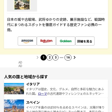
日本の城や古戦場、武将ゆかりの史跡、展示施設など、戦国時
代にまつわるスポットを徹底ガイドする歴史ファン必携の一
冊。
詳細を見る
…
1
2
3
16
AD
AD
人気の国と地域から探す
イタリア
イタリアは歴史、文化、グルメ、自然と多彩な魅力にあふ
れた国。
ローマ
の古代遺跡やフィレンツェのルネッサンス
美術、ヴェネツィアの運河など、歴史あるスポットはもち
スペイン
ろん、トスカーナの美しい田園風景やアマルフィ海岸の絶
景など、自然景観も見逃せない。観光の合間には、本場の
イベリア半島のほぼ80％を占めるスペインは、太陽が降り
ピザやパスタなど、絶品のイタリア料理を堪能することも
注ぐ地中海沿岸から雄大なピレネー山脈まで、多彩な自然