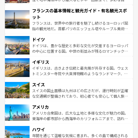
できる。朝目覚めてから夜眠るまで、すべての瞬間を楽し
と文化が詰まったヨーロッパ屈指の旅行先だ。多様な地域
フランスの基本情報と観光ガイド・有名観光スポ
ませてくれるイタリアで、忘れられない旅をしてみよう！
文化が根付くこの国では、情熱的なフラメンコ、熱気あふ
なお、新着のイタリア情報は
コンテンツ一覧
を参照してほ
れる闘牛、そして美味しいタパスが生活の一部となってい
ット
しい。
る。首都マドリードの洗練された雰囲気や、バルセロナの
フランスは、世界中の旅行者を魅了し続けるヨーロッパ屈
アートに溢れた街角から、地方では古代ローマ遺跡や中世
指の観光地だ。首都パリのエッフェル塔やルーブル美術館
の城塞都市、穏やかなビーチリゾートまで多彩な表情を見
といった象徴的なスポットから、田舎町の古風な美しさま
せる。地方によって風土や気候が異なるスペインはその個
ドイツ
で、幅広い魅力が詰まっている。華麗な宮殿、歴史的な大
性で訪れる人を魅了する。 なお、新着のスペイン情報は
コ
聖堂、美しいビーチ、そして豊かな自然が、訪れる者を心
ドイツは、豊かな歴史と多彩な文化が交差するヨーロッパ
ンテンツ一覧
を参照してほしい。
から魅了する。また、フランスは美食の国としても知ら
の中心に位置する国。中世の街並みが残るロマンチック街
れ、フランス料理はユネスコ無形文化遺産にも登録されて
道から、未来を先取りするようなモダンな都市まで多様な
イギリス
いる。シャンパンの発祥地であるランス、プロヴァンスの
顔を持つこの国は、どこを歩いても飽きることがない。ベ
香り高いラベンダー畑など、多彩な楽しみ方が可能だ。さ
ルリンの文化的活気、バイエルン州のアルプスの絶景、そ
イギリスは、古きよき伝統と最先端が共存する国。ウェス
らに、パリ以外の地域にも魅力が溢れており、どの街角に
してライン川沿いのワイン畑といった風景は必見。ビール
トミンスター寺院や大英博物館のようなランドマーク、歴
も豊かな歴史と文化が息づいている。パリ以外の個性あふ
とソーセージを味わいながら地元の人と過ごす楽しい時間
史ある大学都市、美しい丘陵地帯や牧歌的な風景など、エ
れる地方に足を運ぶとそれぞれで全く異なる文化を体験で
スイス
は、お酒好きな人にはぜひ体験してほしい。 なお、新着の
リアごとに異なる魅力がある。また、優雅なアフタヌーン
きるだろう。 なお、新着のフランス情報は
コンテンツ一覧
ドイツ情報は
コンテンツ一覧
を参照してほしい。
ティー、ビール好きにはたまらない英国パブ、サッカー観
スイスの国土面積は九州ほどの広さだが、運行時刻が正確
を参照してほしい。
戦など、本場だからこそできる体験も豊富。イギリスを旅
な交通網が整備されており、初心者でも安心して個人旅行
して楽しみつくそう。 なお、新着のイギリス情報は
コンテ
を楽しめる。日本同様に時刻表どおりの旅が可能だ。中世
アメリカ
ンツ一覧
を参照してほしい。
の建物がそのまま残る町や、スイスならではのユニークな
博物館もあり、アルプス観光だけでなく町歩きも満喫する
アメリカ合衆国は、広大な土地と多様な文化が魅力の国。
ことができる。国民の所得が高いため物価も高いが、旅行
東海岸の都市部から西海岸のカリフォルニアまで、訪れる
者向けの交通パス提供のサービスもあり、うまく活用すれ
場所ごとに異なる風景と体験が待っている。ニューヨーク
ハワイ
ば市内交通費無料で観光を楽しむこともできる。 なお、新
のような巨大都市は、観光、ショッピング、エンターテイ
着のスイス情報は
コンテンツ一覧
を参照してほしい。
ンメントが詰まった刺激的なスポットだ。一方、アメリカ
年間を通じて温暖な気候に恵まれ、多くの島で構成される