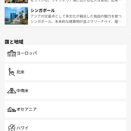
るはずだ。 なお、新着のベトナム情報は
コンテンツ一覧
を
は世界的に有名で、屋台から高級レストランまで味覚を刺
的なアートスポット、そして歴史と現代が融合した町並
参照してほしい。
シンガポール
激する。気候は一年中温暖で、どの季節にも異なる楽しみ
み、どこを訪れても感動するはず。観光スポットが密集し
が待っている。親しみやすいタイの人々、仏教を中心とし
ており、効率よく見どころを回れるのも魅力。息をのむよ
アジアの交差点として多文化が融合した独自の魅力を放つ
た文化、そして多様な観光資源が、訪れる旅人を魅了し続
うな絶景から文化的な体験まで、香港を存分に楽しみ尽く
シンガポール。未来的な建築物が並ぶマリーナベイ、歴史
ける。 なお、新着のタイ情報は
コンテンツ一覧
を参照して
そう。 なお、新着の香港情報は
コンテンツ一覧
を参照して
と伝統を感じられるエスニックタウン、多数の緑豊かな公
ほしい。
ほしい。
園や自然保護区など、自然が調和した近代的な景観と文化
の多様性あふれるカラフルな町は、どこを歩いても新しい
国と地域
発見がある。さらに、治安のよさや充実した公共交通機関
も、旅行者にとっては魅力的なポイント。グルメも豊富
で、ホーカーズは地元の風情を楽しめる外せないスポット
ヨーロッパ
だ。訪れる人を飽きさせないシンガポールで、多様な魅力
を体感しよう。 なお、新着のシンガポール情報は
コンテン
ツ一覧
を参照してほしい。
北米
中南米
オセアニア
ハワイ