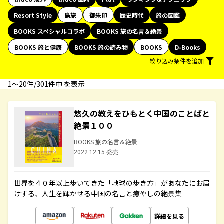
Resort Style
島旅
御朱印
歴史時代
旅の図鑑
BOOKS スペシャルコラボ
BOOKS 旅の名言＆絶景
BOOKS 旅と健康
BOOKS 旅の読み物
BOOKS
D-Books
絞り込み条件を追加
1〜20件/301件中 を表示
悠久の教えをひもとく中国のことばと
絶景１００
BOOKS 旅の名言＆絶景
2022.12.15 発売
世界を４０年以上歩いてきた「地球の歩き方」があなたにお届
けする、人生を輝かせる中国の名言と癒やしの絶景集
詳細を見る