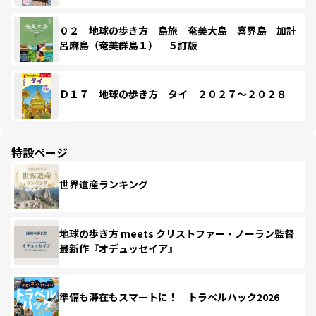
０２ 地球の歩き方 島旅 奄美大島 喜界島 加計
呂麻島（奄美群島１） ５訂版
Ｄ１７ 地球の歩き方 タイ ２０２７～２０２８
特設ページ
世界遺産ランキング
地球の歩き方 meets クリストファー・ノーラン監督
最新作『オデュッセイア』
準備も滞在もスマートに！ トラベルハック2026