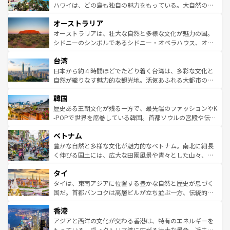
西部には大自然が広がり、グランドキャニオンやイエロー
ハワイは、どの島も独自の魅力をもっている。大自然の神
ストーン国立公園といった絶景が堪能できる。さらに、南
秘を感じたいなら、火山が生み出した壮大な景観を誇るハ
オーストラリア
部のニューオーリンズでは、音楽と美食が融合した独特の
ワイ島は見逃せない。また、定番の観光地といえばオアフ
文化が魅力。旅行者はアメリカの各地域で異なる魅力を楽
島だが、静かな自然を求めるならマウイ島やカウアイ島が
オーストラリアは、壮大な自然と多様な文化が魅力の国。
しみながら、その多様性と豊かな歴史を感じることができ
おすすめ。エメラルドグリーンに輝く海をはじめ、豊かな
シドニーのシンボルであるシドニー・オペラハウス、オー
るだろう。車でのロードトリップや列車の旅も、アメリカ
文化や歴史が息づいている。「アロハスピリット」と呼ば
ストラリア東海岸北部に広がる大サンゴ礁地帯グレートバ
ならではの贅沢な旅のスタイルだ。 なお、新着のアメリカ
台湾
れるおもてなしの心で訪れる人々を迎えてくれるハワイの
リアリーフや大陸中央部にそびえるウルル（エアーズロッ
情報は
コンテンツ一覧
を参照してほしい。
人々、おいしいローカルフードやハワイアンミュージッ
ク）、タスマニアの美しい原生林やケアンズの熱帯雨林な
日本から約４時間ほどでたどり着く台湾は、多彩な文化と
ク、伝統的なフラダンスなど、すべてがハワイの魅力を彩
ど、見どころがたくさん。また、カフェやワイン、オージ
自然が織りなす魅力的な観光地。活気あふれる大都市の台
っている。訪れるたびに新しい発見と感動が待っているハ
ービーフなどの食文化も豊かで、美味しいものであふれて
北やノスタルジックな町並みが人気な九份（ジォウフェ
ワイを、存分に味わってほしい。 なお、新着のハワイ情報
韓国
いる。アクティビティも充実しており、サーフィンやダイ
ン）、静ひつな山岳地帯である台湾東部など、都市の喧騒
は
コンテンツ一覧
を参照してほしい。
ビング、ハイキングなど、アウトドア好きにはたまらな
と山間の静けさが共存しており、訪れる人に新しい発見と
歴史ある王朝文化が残る一方で、最先端のファッションやK
い。オーストラリアの多彩な魅力を存分に味わいつくそ
驚きをもたらしてくれる。また、奥深い台湾の食文化も魅
-POPで世界を席巻している韓国。首都ソウルの宮殿や伝統
う。 なお、新着のオーストラリア情報は
コンテンツ一覧
を
力で、夜市などの屋台グルメから高級料理、ヘルシーで美
家屋が並ぶエリアでは韓国の歴史と文化に浸ることがで
参照してほしい。
ベトナム
容にもいいと評判のスイーツなど、バラエティ豊かな料理
き、地方に足を延ばせば四季折々の自然美を楽しむことが
が味わえる。 なお、新着の台湾情報は
コンテンツ一覧
を参
できる。そして、キムチや焼肉、絶品のストリートフード
豊かな自然と多様な文化が魅力的なベトナム。南北に細長
照してほしい。
まで、さまざまな韓国料理が待っている。夜には、韓国な
く伸びる国土には、広大な田園風景や青々とした山々、世
らではのナイトライフも堪能できる。あたたかいホスピタ
界遺産に登録された壮大な自然景観が点在し、都市部では
タイ
リティに包まれながら、韓国の多彩な魅力を心ゆくまで味
急速な発展と共に伝統が息づく。ハノイの古い町並みやホ
わってみてほしい。 なお、新着の韓国情報は
コンテンツ一
ーチミン市のフランス統治時代の建物も、独特の雰囲気を
タイは、東南アジアに位置する豊かな自然と歴史が息づく
覧
を参照してほしい。
醸し出している。また、バラエティの豊かさとおいしさで
国だ。首都バンコクは高層ビルが立ち並ぶ一方、伝統的な
世界中の食通を魅了してやまないベトナム料理も魅力のひ
寺院や市場がいたるところに点在し、古きよき文化と現代
香港
とつ。フォーやバインミー、ベトナムコーヒーなどは、ぜ
の活気が交差している。北部ではチェンマイなどの山岳地
ひ現地で味わいたい。どの地域を訪れてもあたたかい人々
帯で自然と触れ合い、南部ではプーケットやクラビの美し
アジアと西洋の文化が交わる香港は、特有のエネルギーを
が旅行者を迎えてくれるので、きっと忘れられない旅にな
いビーチでリゾート気分を楽しむことができる。タイ料理
もっている。ヴィクトリア湾に広がる壮大な景色、近未来