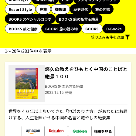
Resort Style
島旅
御朱印
歴史時代
旅の図鑑
BOOKS スペシャルコラボ
BOOKS 旅の名言＆絶景
BOOKS 旅と健康
BOOKS 旅の読み物
BOOKS
D-Books
絞り込み条件を追加
1〜20件/281件中 を表示
悠久の教えをひもとく中国のことばと
絶景１００
BOOKS 旅の名言＆絶景
2022.12.15 発売
世界を４０年以上歩いてきた「地球の歩き方」があなたにお届
けする、人生を輝かせる中国の名言と癒やしの絶景集
詳細を見る