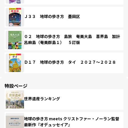
Ｊ３３ 地球の歩き方 墨田区
０２ 地球の歩き方 島旅 奄美大島 喜界島 加計
呂麻島（奄美群島１） ５訂版
Ｄ１７ 地球の歩き方 タイ ２０２７～２０２８
特設ページ
世界遺産ランキング
地球の歩き方 meets クリストファー・ノーラン監督
最新作『オデュッセイア』