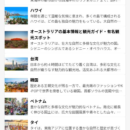
ば市内交通費無料で観光を楽しむこともできる。 なお、新
場所ごとに異なる風景と体験が待っている。ニューヨーク
着のスイス情報は
コンテンツ一覧
を参照してほしい。
ハワイ
のような巨大都市は、観光、ショッピング、エンターテイ
ンメントが詰まった刺激的なスポットだ。一方、アメリカ
年間を通じて温暖な気候に恵まれ、多くの島で構成される
西部には大自然が広がり、グランドキャニオンやイエロー
ハワイは、どの島も独自の魅力をもっている。大自然の神
ストーン国立公園といった絶景が堪能できる。さらに、南
秘を感じたいなら、火山が生み出した壮大な景観を誇るハ
オーストラリアの基本情報と観光ガイド・有名観
部のニューオーリンズでは、音楽と美食が融合した独特の
ワイ島は見逃せない。また、定番の観光地といえばオアフ
文化が魅力。旅行者はアメリカの各地域で異なる魅力を楽
島だが、静かな自然を求めるならマウイ島やカウアイ島が
光スポット
しみながら、その多様性と豊かな歴史を感じることができ
おすすめ。エメラルドグリーンに輝く海をはじめ、豊かな
オーストラリアは、壮大な自然と多様な文化が魅力の国。
るだろう。車でのロードトリップや列車の旅も、アメリカ
文化や歴史が息づいている。「アロハスピリット」と呼ば
シドニーのシンボルであるシドニー・オペラハウス、オー
ならではの贅沢な旅のスタイルだ。 なお、新着のアメリカ
れるおもてなしの心で訪れる人々を迎えてくれるハワイの
ストラリア東海岸北部に広がる大サンゴ礁地帯グレートバ
情報は
コンテンツ一覧
を参照してほしい。
人々、おいしいローカルフードやハワイアンミュージッ
台湾
リアリーフや大陸中央部にそびえるウルル（エアーズロッ
ク、伝統的なフラダンスなど、すべてがハワイの魅力を彩
ク）、タスマニアの美しい原生林やケアンズの熱帯雨林な
日本から約４時間ほどでたどり着く台湾は、多彩な文化と
っている。訪れるたびに新しい発見と感動が待っているハ
ど、見どころがたくさん。また、カフェやワイン、オージ
自然が織りなす魅力的な観光地。活気あふれる大都市の台
ワイを、存分に味わってほしい。 なお、新着のハワイ情報
ービーフなどの食文化も豊かで、美味しいものであふれて
北やノスタルジックな町並みが人気な九份（ジォウフェ
は
コンテンツ一覧
を参照してほしい。
韓国
いる。アクティビティも充実しており、サーフィンやダイ
ン）、静ひつな山岳地帯である台湾東部など、都市の喧騒
ビング、ハイキングなど、アウトドア好きにはたまらな
と山間の静けさが共存しており、訪れる人に新しい発見と
歴史ある王朝文化が残る一方で、最先端のファッションやK
い。オーストラリアの多彩な魅力を存分に味わいつくそ
驚きをもたらしてくれる。また、奥深い台湾の食文化も魅
-POPで世界を席巻している韓国。首都ソウルの宮殿や伝統
う。 なお、新着のオーストラリア情報は
コンテンツ一覧
を
力で、夜市などの屋台グルメから高級料理、ヘルシーで美
家屋が並ぶエリアでは韓国の歴史と文化に浸ることがで
参照してほしい。
ベトナム
容にもいいと評判のスイーツなど、バラエティ豊かな料理
き、地方に足を延ばせば四季折々の自然美を楽しむことが
が味わえる。 なお、新着の台湾情報は
コンテンツ一覧
を参
できる。そして、キムチや焼肉、絶品のストリートフード
豊かな自然と多様な文化が魅力的なベトナム。南北に細長
照してほしい。
まで、さまざまな韓国料理が待っている。夜には、韓国な
く伸びる国土には、広大な田園風景や青々とした山々、世
らではのナイトライフも堪能できる。あたたかいホスピタ
界遺産に登録された壮大な自然景観が点在し、都市部では
タイ
リティに包まれながら、韓国の多彩な魅力を心ゆくまで味
急速な発展と共に伝統が息づく。ハノイの古い町並みやホ
わってみてほしい。 なお、新着の韓国情報は
コンテンツ一
ーチミン市のフランス統治時代の建物も、独特の雰囲気を
タイは、東南アジアに位置する豊かな自然と歴史が息づく