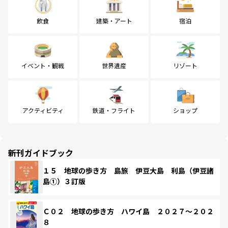
飲食
建築・アート
宿泊
イベント・観戦
世界遺産
リゾート
アクティビティ
鉄道・フライト
ショップ
新刊ガイドブック
１５ 地球の歩き方 島旅 伊豆大島 利島（伊豆諸
島①）３訂版
Ｃ０２ 地球の歩き方 ハワイ島 ２０２７～２０２
８