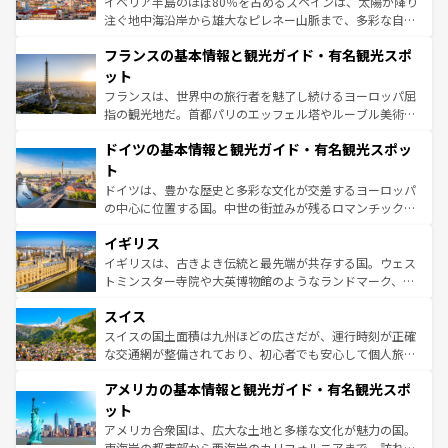
イベリア半島のほぼ80％を占めるスペインは、太陽が降り
できる。朝目覚めてから夜眠るまで、すべての瞬間を楽し
注ぐ地中海沿岸から雄大なピレネー山脈まで、多彩な自然
ませてくれるイタリアで、忘れられない旅をしてみよう！
と文化が詰まったヨーロッパ屈指の旅行先だ。多様な地域
なお、新着のイタリア情報は
コンテンツ一覧
を参照してほ
フランスの基本情報と観光ガイド・有名観光スポ
文化が根付くこの国では、情熱的なフラメンコ、熱気あふ
しい。
れる闘牛、そして美味しいタパスが生活の一部となってい
ット
る。首都マドリードの洗練された雰囲気や、バルセロナの
フランスは、世界中の旅行者を魅了し続けるヨーロッパ屈
アートに溢れた街角から、地方では古代ローマ遺跡や中世
指の観光地だ。首都パリのエッフェル塔やルーブル美術館
の城塞都市、穏やかなビーチリゾートまで多彩な表情を見
といった象徴的なスポットから、田舎町の古風な美しさま
せる。地方によって風土や気候が異なるスペインはその個
ドイツの基本情報と観光ガイド・有名観光スポッ
で、幅広い魅力が詰まっている。華麗な宮殿、歴史的な大
性で訪れる人を魅了する。 なお、新着のスペイン情報は
コ
聖堂、美しいビーチ、そして豊かな自然が、訪れる者を心
ト
ンテンツ一覧
を参照してほしい。
から魅了する。また、フランスは美食の国としても知ら
ドイツは、豊かな歴史と多彩な文化が交差するヨーロッパ
れ、フランス料理はユネスコ無形文化遺産にも登録されて
の中心に位置する国。中世の街並みが残るロマンチック街
いる。シャンパンの発祥地であるランス、プロヴァンスの
道から、未来を先取りするようなモダンな都市まで多様な
香り高いラベンダー畑など、多彩な楽しみ方が可能だ。さ
イギリス
顔を持つこの国は、どこを歩いても飽きることがない。ベ
らに、パリ以外の地域にも魅力が溢れており、どの街角に
ルリンの文化的活気、バイエルン州のアルプスの絶景、そ
イギリスは、古きよき伝統と最先端が共存する国。ウェス
も豊かな歴史と文化が息づいている。パリ以外の個性あふ
してライン川沿いのワイン畑といった風景は必見。ビール
トミンスター寺院や大英博物館のようなランドマーク、歴
れる地方に足を運ぶとそれぞれで全く異なる文化を体験で
とソーセージを味わいながら地元の人と過ごす楽しい時間
史ある大学都市、美しい丘陵地帯や牧歌的な風景など、エ
きるだろう。 なお、新着のフランス情報は
コンテンツ一覧
スイス
は、お酒好きな人にはぜひ体験してほしい。 なお、新着の
リアごとに異なる魅力がある。また、優雅なアフタヌーン
を参照してほしい。
ドイツ情報は
コンテンツ一覧
を参照してほしい。
ティー、ビール好きにはたまらない英国パブ、サッカー観
スイスの国土面積は九州ほどの広さだが、運行時刻が正確
戦など、本場だからこそできる体験も豊富。イギリスを旅
な交通網が整備されており、初心者でも安心して個人旅行
して楽しみつくそう。 なお、新着のイギリス情報は
コンテ
を楽しめる。日本同様に時刻表どおりの旅が可能だ。中世
アメリカの基本情報と観光ガイド・有名観光スポ
ンツ一覧
を参照してほしい。
の建物がそのまま残る町や、スイスならではのユニークな
博物館もあり、アルプス観光だけでなく町歩きも満喫する
ット
ことができる。国民の所得が高いため物価も高いが、旅行
アメリカ合衆国は、広大な土地と多様な文化が魅力の国。
者向けの交通パス提供のサービスもあり、うまく活用すれ
東海岸の都市部から西海岸のカリフォルニアまで、訪れる