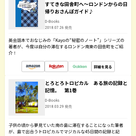
すてきな田舎町へ～ロンドンからの日
帰りおさんぽガイド♪
D-Books
2018.07.26 発売
英会話本でおなじみの「Kayoの“秘密のノート”」シリーズの
著者が、今度は自分の滞在するロンドン南東の田舎町をご紹
介！
詳細を見る
とろとろトロピカル ある旅の記録と
記憶。 第1巻
D-Books
2018.03.29 発売
子供の頃から夢見ていた南の島に滞在することになった筆者
が、島で出合うトロピカルでマジカルな45日間の記録と記