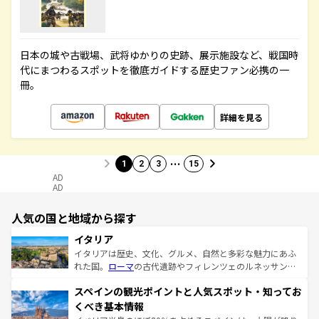
日本の城や古戦場、武将ゆかりの史跡、展示施設など、戦国時
代にまつわるスポットを徹底ガイドする歴史ファン必携の一
冊。
詳細を見る
…
1
2
3
15
AD
AD
人気の国と地域から探す
イタリア
イタリアは歴史、文化、グルメ、自然と多彩な魅力にあふ
れた国。
ローマ
の古代遺跡やフィレンツェのルネッサンス
美術、ヴェネツィアの運河など、歴史あるスポットはもち
スペインの観光ポイントと人気スポット・知ってお
ろん、トスカーナの美しい田園風景やアマルフィ海岸の絶
景など、自然景観も見逃せない。観光の合間には、本場の
くべき基本情報
ピザやパスタなど、絶品のイタリア料理を堪能することも