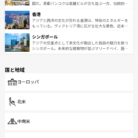
覧
を参照してほしい。
醸し出している。また、バラエティの豊かさとおいしさで
国だ。首都バンコクは高層ビルが立ち並ぶ一方、伝統的な
世界中の食通を魅了してやまないベトナム料理も魅力のひ
寺院や市場がいたるところに点在し、古きよき文化と現代
香港
とつ。フォーやバインミー、ベトナムコーヒーなどは、ぜ
の活気が交差している。北部ではチェンマイなどの山岳地
ひ現地で味わいたい。どの地域を訪れてもあたたかい人々
帯で自然と触れ合い、南部ではプーケットやクラビの美し
アジアと西洋の文化が交わる香港は、特有のエネルギーを
が旅行者を迎えてくれるので、きっと忘れられない旅にな
いビーチでリゾート気分を楽しむことができる。タイ料理
もっている。ヴィクトリア湾に広がる壮大な景色、近未来
るはずだ。 なお、新着のベトナム情報は
コンテンツ一覧
を
は世界的に有名で、屋台から高級レストランまで味覚を刺
的なアートスポット、そして歴史と現代が融合した町並
参照してほしい。
シンガポール
激する。気候は一年中温暖で、どの季節にも異なる楽しみ
み、どこを訪れても感動するはず。観光スポットが密集し
が待っている。親しみやすいタイの人々、仏教を中心とし
ており、効率よく見どころを回れるのも魅力。息をのむよ
アジアの交差点として多文化が融合した独自の魅力を放つ
た文化、そして多様な観光資源が、訪れる旅人を魅了し続
うな絶景から文化的な体験まで、香港を存分に楽しみ尽く
シンガポール。未来的な建築物が並ぶマリーナベイ、歴史
ける。 なお、新着のタイ情報は
コンテンツ一覧
を参照して
そう。 なお、新着の香港情報は
コンテンツ一覧
を参照して
と伝統を感じられるエスニックタウン、多数の緑豊かな公
ほしい。
ほしい。
園や自然保護区など、自然が調和した近代的な景観と文化
の多様性あふれるカラフルな町は、どこを歩いても新しい
国と地域
発見がある。さらに、治安のよさや充実した公共交通機関
も、旅行者にとっては魅力的なポイント。グルメも豊富
で、ホーカーズは地元の風情を楽しめる外せないスポット
ヨーロッパ
だ。訪れる人を飽きさせないシンガポールで、多様な魅力
を体感しよう。 なお、新着のシンガポール情報は
コンテン
ツ一覧
を参照してほしい。
北米
中南米