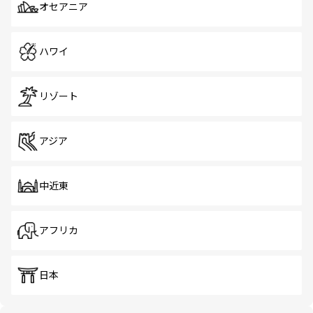
オセアニア
ハワイ
リゾート
アジア
中近東
アフリカ
日本