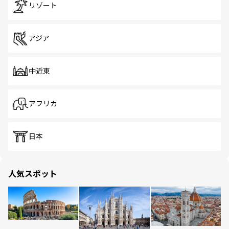
リゾート
アジア
中近東
アフリカ
日本
人気スポット