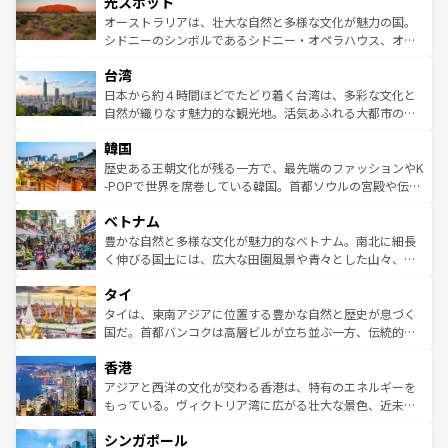
光スポット
しみながら、その多様性と豊かな歴史を感じることができ
おすすめ。エメラルドグリーンに輝く海をはじめ、豊かな
オーストラリアは、壮大な自然と多様な文化が魅力の国。
るだろう。車でのロードトリップや列車の旅も、アメリカ
文化や歴史が息づいている。「アロハスピリット」と呼ば
シドニーのシンボルであるシドニー・オペラハウス、オー
ならではの贅沢な旅のスタイルだ。 なお、新着のアメリカ
れるおもてなしの心で訪れる人々を迎えてくれるハワイの
ストラリア東海岸北部に広がる大サンゴ礁地帯グレートバ
情報は
コンテンツ一覧
を参照してほしい。
人々、おいしいローカルフードやハワイアンミュージッ
台湾
リアリーフや大陸中央部にそびえるウルル（エアーズロッ
ク、伝統的なフラダンスなど、すべてがハワイの魅力を彩
ク）、タスマニアの美しい原生林やケアンズの熱帯雨林な
日本から約４時間ほどでたどり着く台湾は、多彩な文化と
っている。訪れるたびに新しい発見と感動が待っているハ
ど、見どころがたくさん。また、カフェやワイン、オージ
自然が織りなす魅力的な観光地。活気あふれる大都市の台
ワイを、存分に味わってほしい。 なお、新着のハワイ情報
ービーフなどの食文化も豊かで、美味しいものであふれて
北やノスタルジックな町並みが人気な九份（ジォウフェ
は
コンテンツ一覧
を参照してほしい。
韓国
いる。アクティビティも充実しており、サーフィンやダイ
ン）、静ひつな山岳地帯である台湾東部など、都市の喧騒
ビング、ハイキングなど、アウトドア好きにはたまらな
と山間の静けさが共存しており、訪れる人に新しい発見と
歴史ある王朝文化が残る一方で、最先端のファッションやK
い。オーストラリアの多彩な魅力を存分に味わいつくそ
驚きをもたらしてくれる。また、奥深い台湾の食文化も魅
-POPで世界を席巻している韓国。首都ソウルの宮殿や伝統
う。 なお、新着のオーストラリア情報は
コンテンツ一覧
を
力で、夜市などの屋台グルメから高級料理、ヘルシーで美
家屋が並ぶエリアでは韓国の歴史と文化に浸ることがで
参照してほしい。
ベトナム
容にもいいと評判のスイーツなど、バラエティ豊かな料理
き、地方に足を延ばせば四季折々の自然美を楽しむことが
が味わえる。 なお、新着の台湾情報は
コンテンツ一覧
を参
できる。そして、キムチや焼肉、絶品のストリートフード
豊かな自然と多様な文化が魅力的なベトナム。南北に細長
照してほしい。
まで、さまざまな韓国料理が待っている。夜には、韓国な
く伸びる国土には、広大な田園風景や青々とした山々、世
らではのナイトライフも堪能できる。あたたかいホスピタ
界遺産に登録された壮大な自然景観が点在し、都市部では
タイ
リティに包まれながら、韓国の多彩な魅力を心ゆくまで味
急速な発展と共に伝統が息づく。ハノイの古い町並みやホ
わってみてほしい。 なお、新着の韓国情報は
コンテンツ一
ーチミン市のフランス統治時代の建物も、独特の雰囲気を
タイは、東南アジアに位置する豊かな自然と歴史が息づく
覧
を参照してほしい。
醸し出している。また、バラエティの豊かさとおいしさで
国だ。首都バンコクは高層ビルが立ち並ぶ一方、伝統的な
世界中の食通を魅了してやまないベトナム料理も魅力のひ
寺院や市場がいたるところに点在し、古きよき文化と現代
香港
とつ。フォーやバインミー、ベトナムコーヒーなどは、ぜ
の活気が交差している。北部ではチェンマイなどの山岳地
ひ現地で味わいたい。どの地域を訪れてもあたたかい人々
帯で自然と触れ合い、南部ではプーケットやクラビの美し
アジアと西洋の文化が交わる香港は、特有のエネルギーを
が旅行者を迎えてくれるので、きっと忘れられない旅にな
いビーチでリゾート気分を楽しむことができる。タイ料理
もっている。ヴィクトリア湾に広がる壮大な景色、近未来
るはずだ。 なお、新着のベトナム情報は
コンテンツ一覧
を
は世界的に有名で、屋台から高級レストランまで味覚を刺
的なアートスポット、そして歴史と現代が融合した町並
参照してほしい。
シンガポール
激する。気候は一年中温暖で、どの季節にも異なる楽しみ
み、どこを訪れても感動するはず。観光スポットが密集し