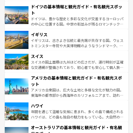
の城塞都市、穏やかなビーチリゾートまで多彩な表情を見
といった象徴的なスポットから、田舎町の古風な美しさま
せる。地方によって風土や気候が異なるスペインはその個
ドイツの基本情報と観光ガイド・有名観光スポッ
で、幅広い魅力が詰まっている。華麗な宮殿、歴史的な大
性で訪れる人を魅了する。 なお、新着のスペイン情報は
コ
聖堂、美しいビーチ、そして豊かな自然が、訪れる者を心
ト
ンテンツ一覧
を参照してほしい。
から魅了する。また、フランスは美食の国としても知ら
ドイツは、豊かな歴史と多彩な文化が交差するヨーロッパ
れ、フランス料理はユネスコ無形文化遺産にも登録されて
の中心に位置する国。中世の街並みが残るロマンチック街
いる。シャンパンの発祥地であるランス、プロヴァンスの
道から、未来を先取りするようなモダンな都市まで多様な
香り高いラベンダー畑など、多彩な楽しみ方が可能だ。さ
イギリス
顔を持つこの国は、どこを歩いても飽きることがない。ベ
らに、パリ以外の地域にも魅力が溢れており、どの街角に
ルリンの文化的活気、バイエルン州のアルプスの絶景、そ
イギリスは、古きよき伝統と最先端が共存する国。ウェス
も豊かな歴史と文化が息づいている。パリ以外の個性あふ
してライン川沿いのワイン畑といった風景は必見。ビール
トミンスター寺院や大英博物館のようなランドマーク、歴
れる地方に足を運ぶとそれぞれで全く異なる文化を体験で
とソーセージを味わいながら地元の人と過ごす楽しい時間
史ある大学都市、美しい丘陵地帯や牧歌的な風景など、エ
きるだろう。 なお、新着のフランス情報は
コンテンツ一覧
スイス
は、お酒好きな人にはぜひ体験してほしい。 なお、新着の
リアごとに異なる魅力がある。また、優雅なアフタヌーン
を参照してほしい。
ドイツ情報は
コンテンツ一覧
を参照してほしい。
ティー、ビール好きにはたまらない英国パブ、サッカー観
スイスの国土面積は九州ほどの広さだが、運行時刻が正確
戦など、本場だからこそできる体験も豊富。イギリスを旅
な交通網が整備されており、初心者でも安心して個人旅行
して楽しみつくそう。 なお、新着のイギリス情報は
コンテ
を楽しめる。日本同様に時刻表どおりの旅が可能だ。中世
アメリカの基本情報と観光ガイド・有名観光スポ
ンツ一覧
を参照してほしい。
の建物がそのまま残る町や、スイスならではのユニークな
博物館もあり、アルプス観光だけでなく町歩きも満喫する
ット
ことができる。国民の所得が高いため物価も高いが、旅行
アメリカ合衆国は、広大な土地と多様な文化が魅力の国。
者向けの交通パス提供のサービスもあり、うまく活用すれ
東海岸の都市部から西海岸のカリフォルニアまで、訪れる
ば市内交通費無料で観光を楽しむこともできる。 なお、新
場所ごとに異なる風景と体験が待っている。ニューヨーク
着のスイス情報は
コンテンツ一覧
を参照してほしい。
ハワイ
のような巨大都市は、観光、ショッピング、エンターテイ
ンメントが詰まった刺激的なスポットだ。一方、アメリカ
年間を通じて温暖な気候に恵まれ、多くの島で構成される
西部には大自然が広がり、グランドキャニオンやイエロー
ハワイは、どの島も独自の魅力をもっている。大自然の神
ストーン国立公園といった絶景が堪能できる。さらに、南
秘を感じたいなら、火山が生み出した壮大な景観を誇るハ
オーストラリアの基本情報と観光ガイド・有名観
部のニューオーリンズでは、音楽と美食が融合した独特の
ワイ島は見逃せない。また、定番の観光地といえばオアフ
文化が魅力。旅行者はアメリカの各地域で異なる魅力を楽
島だが、静かな自然を求めるならマウイ島やカウアイ島が