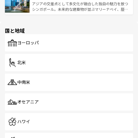
が待っている。親しみやすいタイの人々、仏教を中心とし
ており、効率よく見どころを回れるのも魅力。息をのむよ
アジアの交差点として多文化が融合した独自の魅力を放つ
た文化、そして多様な観光資源が、訪れる旅人を魅了し続
うな絶景から文化的な体験まで、香港を存分に楽しみ尽く
シンガポール。未来的な建築物が並ぶマリーナベイ、歴史
ける。 なお、新着のタイ情報は
コンテンツ一覧
を参照して
そう。 なお、新着の香港情報は
コンテンツ一覧
を参照して
と伝統を感じられるエスニックタウン、多数の緑豊かな公
ほしい。
ほしい。
園や自然保護区など、自然が調和した近代的な景観と文化
の多様性あふれるカラフルな町は、どこを歩いても新しい
国と地域
発見がある。さらに、治安のよさや充実した公共交通機関
も、旅行者にとっては魅力的なポイント。グルメも豊富
で、ホーカーズは地元の風情を楽しめる外せないスポット
ヨーロッパ
だ。訪れる人を飽きさせないシンガポールで、多様な魅力
を体感しよう。 なお、新着のシンガポール情報は
コンテン
ツ一覧
を参照してほしい。
北米
中南米
オセアニア
ハワイ