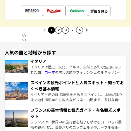
詳細を見る
…
1
2
3
5
AD
AD
人気の国と地域から探す
イタリア
イタリアは歴史、文化、グルメ、自然と多彩な魅力にあふ
れた国。
ローマ
の古代遺跡やフィレンツェのルネッサンス
美術、ヴェネツィアの運河など、歴史あるスポットはもち
スペインの観光ポイントと人気スポット・知ってお
ろん、トスカーナの美しい田園風景やアマルフィ海岸の絶
景など、自然景観も見逃せない。観光の合間には、本場の
くべき基本情報
ピザやパスタなど、絶品のイタリア料理を堪能することも
イベリア半島のほぼ80％を占めるスペインは、太陽が降り
できる。朝目覚めてから夜眠るまで、すべての瞬間を楽し
注ぐ地中海沿岸から雄大なピレネー山脈まで、多彩な自然
ませてくれるイタリアで、忘れられない旅をしてみよう！
と文化が詰まったヨーロッパ屈指の旅行先だ。多様な地域
なお、新着のイタリア情報は
コンテンツ一覧
を参照してほ
フランスの基本情報と観光ガイド・有名観光スポ
文化が根付くこの国では、情熱的なフラメンコ、熱気あふ
しい。
れる闘牛、そして美味しいタパスが生活の一部となってい
ット
る。首都マドリードの洗練された雰囲気や、バルセロナの
フランスは、世界中の旅行者を魅了し続けるヨーロッパ屈
アートに溢れた街角から、地方では古代ローマ遺跡や中世
指の観光地だ。首都パリのエッフェル塔やルーブル美術館