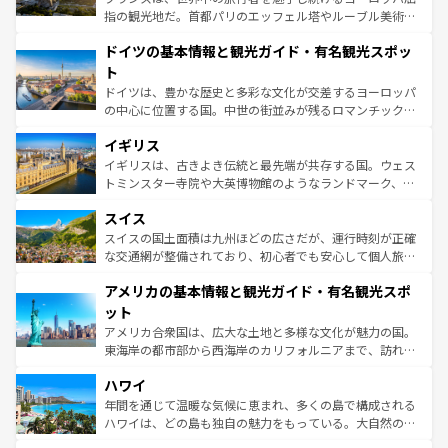
アートに溢れた街角から、地方では古代ローマ遺跡や中世
指の観光地だ。首都パリのエッフェル塔やルーブル美術館
の城塞都市、穏やかなビーチリゾートまで多彩な表情を見
といった象徴的なスポットから、田舎町の古風な美しさま
せる。地方によって風土や気候が異なるスペインはその個
ドイツの基本情報と観光ガイド・有名観光スポッ
で、幅広い魅力が詰まっている。華麗な宮殿、歴史的な大
性で訪れる人を魅了する。 なお、新着のスペイン情報は
コ
聖堂、美しいビーチ、そして豊かな自然が、訪れる者を心
ト
ンテンツ一覧
を参照してほしい。
から魅了する。また、フランスは美食の国としても知ら
ドイツは、豊かな歴史と多彩な文化が交差するヨーロッパ
れ、フランス料理はユネスコ無形文化遺産にも登録されて
の中心に位置する国。中世の街並みが残るロマンチック街
いる。シャンパンの発祥地であるランス、プロヴァンスの
道から、未来を先取りするようなモダンな都市まで多様な
香り高いラベンダー畑など、多彩な楽しみ方が可能だ。さ
イギリス
顔を持つこの国は、どこを歩いても飽きることがない。ベ
らに、パリ以外の地域にも魅力が溢れており、どの街角に
ルリンの文化的活気、バイエルン州のアルプスの絶景、そ
イギリスは、古きよき伝統と最先端が共存する国。ウェス
も豊かな歴史と文化が息づいている。パリ以外の個性あふ
してライン川沿いのワイン畑といった風景は必見。ビール
トミンスター寺院や大英博物館のようなランドマーク、歴
れる地方に足を運ぶとそれぞれで全く異なる文化を体験で
とソーセージを味わいながら地元の人と過ごす楽しい時間
史ある大学都市、美しい丘陵地帯や牧歌的な風景など、エ
きるだろう。 なお、新着のフランス情報は
コンテンツ一覧
スイス
は、お酒好きな人にはぜひ体験してほしい。 なお、新着の
リアごとに異なる魅力がある。また、優雅なアフタヌーン
を参照してほしい。
ドイツ情報は
コンテンツ一覧
を参照してほしい。
ティー、ビール好きにはたまらない英国パブ、サッカー観
スイスの国土面積は九州ほどの広さだが、運行時刻が正確
戦など、本場だからこそできる体験も豊富。イギリスを旅
な交通網が整備されており、初心者でも安心して個人旅行
して楽しみつくそう。 なお、新着のイギリス情報は
コンテ
を楽しめる。日本同様に時刻表どおりの旅が可能だ。中世
アメリカの基本情報と観光ガイド・有名観光スポ
ンツ一覧
を参照してほしい。
の建物がそのまま残る町や、スイスならではのユニークな
博物館もあり、アルプス観光だけでなく町歩きも満喫する
ット
ことができる。国民の所得が高いため物価も高いが、旅行
アメリカ合衆国は、広大な土地と多様な文化が魅力の国。
者向けの交通パス提供のサービスもあり、うまく活用すれ
東海岸の都市部から西海岸のカリフォルニアまで、訪れる
ば市内交通費無料で観光を楽しむこともできる。 なお、新
場所ごとに異なる風景と体験が待っている。ニューヨーク
着のスイス情報は
コンテンツ一覧
を参照してほしい。
ハワイ
のような巨大都市は、観光、ショッピング、エンターテイ
ンメントが詰まった刺激的なスポットだ。一方、アメリカ
年間を通じて温暖な気候に恵まれ、多くの島で構成される
西部には大自然が広がり、グランドキャニオンやイエロー
ハワイは、どの島も独自の魅力をもっている。大自然の神
ストーン国立公園といった絶景が堪能できる。さらに、南
秘を感じたいなら、火山が生み出した壮大な景観を誇るハ