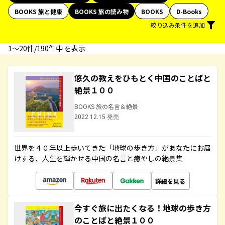
BOOKS 旅と健康
BOOKS 旅の読み物
BOOKS
D-Books
絞り込み条件を追加
1〜20件/190件中 を表示
悠久の教えをひもとく中国のことばと
絶景１００
BOOKS 旅の名言＆絶景
2022.12.15 発売
世界を４０年以上歩いてきた「地球の歩き方」があなたにお届
けする、人生を輝かせる中国の名言と癒やしの絶景集
詳細を見る
今すぐ旅に出たくなる！地球の歩き方
のことばと絶景１００