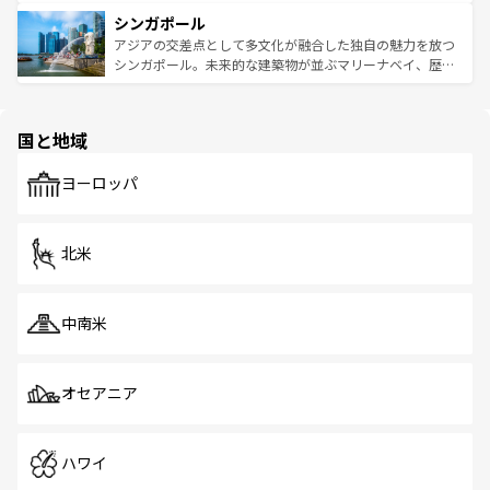
るはずだ。 なお、新着のベトナム情報は
コンテンツ一覧
を
は世界的に有名で、屋台から高級レストランまで味覚を刺
的なアートスポット、そして歴史と現代が融合した町並
参照してほしい。
シンガポール
激する。気候は一年中温暖で、どの季節にも異なる楽しみ
み、どこを訪れても感動するはず。観光スポットが密集し
が待っている。親しみやすいタイの人々、仏教を中心とし
ており、効率よく見どころを回れるのも魅力。息をのむよ
アジアの交差点として多文化が融合した独自の魅力を放つ
た文化、そして多様な観光資源が、訪れる旅人を魅了し続
うな絶景から文化的な体験まで、香港を存分に楽しみ尽く
シンガポール。未来的な建築物が並ぶマリーナベイ、歴史
ける。 なお、新着のタイ情報は
コンテンツ一覧
を参照して
そう。 なお、新着の香港情報は
コンテンツ一覧
を参照して
と伝統を感じられるエスニックタウン、多数の緑豊かな公
ほしい。
ほしい。
園や自然保護区など、自然が調和した近代的な景観と文化
の多様性あふれるカラフルな町は、どこを歩いても新しい
国と地域
発見がある。さらに、治安のよさや充実した公共交通機関
も、旅行者にとっては魅力的なポイント。グルメも豊富
で、ホーカーズは地元の風情を楽しめる外せないスポット
ヨーロッパ
だ。訪れる人を飽きさせないシンガポールで、多様な魅力
を体感しよう。 なお、新着のシンガポール情報は
コンテン
ツ一覧
を参照してほしい。
北米
中南米
オセアニア
ハワイ