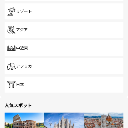
リゾート
アジア
中近東
アフリカ
日本
人気スポット