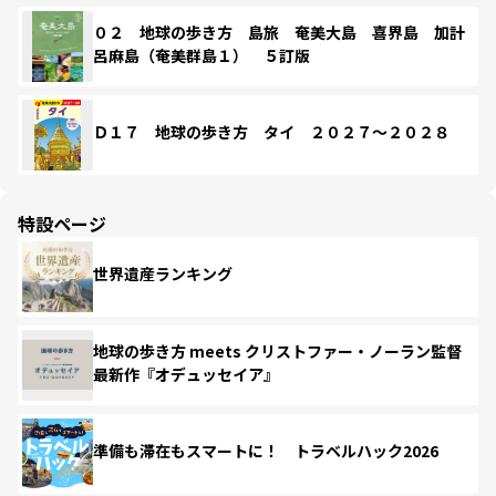
０２ 地球の歩き方 島旅 奄美大島 喜界島 加計
呂麻島（奄美群島１） ５訂版
Ｄ１７ 地球の歩き方 タイ ２０２７～２０２８
特設ページ
世界遺産ランキング
地球の歩き方 meets クリストファー・ノーラン監督
最新作『オデュッセイア』
準備も滞在もスマートに！ トラベルハック2026