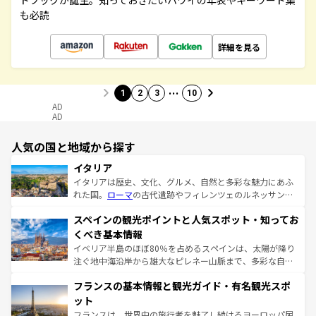
ドブックが誕生。知っておきたいハワイの年表やキーワード集
も必読
詳細を見る
…
1
2
3
10
AD
AD
人気の国と地域から探す
イタリア
イタリアは歴史、文化、グルメ、自然と多彩な魅力にあふ
れた国。
ローマ
の古代遺跡やフィレンツェのルネッサンス
美術、ヴェネツィアの運河など、歴史あるスポットはもち
スペインの観光ポイントと人気スポット・知ってお
ろん、トスカーナの美しい田園風景やアマルフィ海岸の絶
景など、自然景観も見逃せない。観光の合間には、本場の
くべき基本情報
ピザやパスタなど、絶品のイタリア料理を堪能することも
イベリア半島のほぼ80％を占めるスペインは、太陽が降り
できる。朝目覚めてから夜眠るまで、すべての瞬間を楽し
注ぐ地中海沿岸から雄大なピレネー山脈まで、多彩な自然
ませてくれるイタリアで、忘れられない旅をしてみよう！
と文化が詰まったヨーロッパ屈指の旅行先だ。多様な地域
なお、新着のイタリア情報は
コンテンツ一覧
を参照してほ
フランスの基本情報と観光ガイド・有名観光スポ
文化が根付くこの国では、情熱的なフラメンコ、熱気あふ
しい。
れる闘牛、そして美味しいタパスが生活の一部となってい
ット
る。首都マドリードの洗練された雰囲気や、バルセロナの
フランスは、世界中の旅行者を魅了し続けるヨーロッパ屈