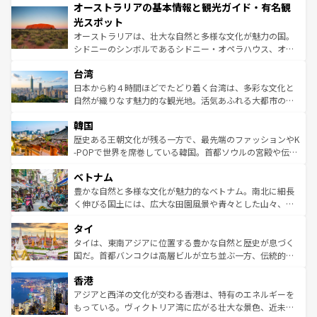
オーストラリアの基本情報と観光ガイド・有名観
部のニューオーリンズでは、音楽と美食が融合した独特の
ワイ島は見逃せない。また、定番の観光地といえばオアフ
文化が魅力。旅行者はアメリカの各地域で異なる魅力を楽
島だが、静かな自然を求めるならマウイ島やカウアイ島が
光スポット
しみながら、その多様性と豊かな歴史を感じることができ
おすすめ。エメラルドグリーンに輝く海をはじめ、豊かな
オーストラリアは、壮大な自然と多様な文化が魅力の国。
るだろう。車でのロードトリップや列車の旅も、アメリカ
文化や歴史が息づいている。「アロハスピリット」と呼ば
シドニーのシンボルであるシドニー・オペラハウス、オー
ならではの贅沢な旅のスタイルだ。 なお、新着のアメリカ
れるおもてなしの心で訪れる人々を迎えてくれるハワイの
ストラリア東海岸北部に広がる大サンゴ礁地帯グレートバ
情報は
コンテンツ一覧
を参照してほしい。
人々、おいしいローカルフードやハワイアンミュージッ
台湾
リアリーフや大陸中央部にそびえるウルル（エアーズロッ
ク、伝統的なフラダンスなど、すべてがハワイの魅力を彩
ク）、タスマニアの美しい原生林やケアンズの熱帯雨林な
日本から約４時間ほどでたどり着く台湾は、多彩な文化と
っている。訪れるたびに新しい発見と感動が待っているハ
ど、見どころがたくさん。また、カフェやワイン、オージ
自然が織りなす魅力的な観光地。活気あふれる大都市の台
ワイを、存分に味わってほしい。 なお、新着のハワイ情報
ービーフなどの食文化も豊かで、美味しいものであふれて
北やノスタルジックな町並みが人気な九份（ジォウフェ
は
コンテンツ一覧
を参照してほしい。
韓国
いる。アクティビティも充実しており、サーフィンやダイ
ン）、静ひつな山岳地帯である台湾東部など、都市の喧騒
ビング、ハイキングなど、アウトドア好きにはたまらな
と山間の静けさが共存しており、訪れる人に新しい発見と
歴史ある王朝文化が残る一方で、最先端のファッションやK
い。オーストラリアの多彩な魅力を存分に味わいつくそ
驚きをもたらしてくれる。また、奥深い台湾の食文化も魅
-POPで世界を席巻している韓国。首都ソウルの宮殿や伝統
う。 なお、新着のオーストラリア情報は
コンテンツ一覧
を
力で、夜市などの屋台グルメから高級料理、ヘルシーで美
家屋が並ぶエリアでは韓国の歴史と文化に浸ることがで
参照してほしい。
ベトナム
容にもいいと評判のスイーツなど、バラエティ豊かな料理
き、地方に足を延ばせば四季折々の自然美を楽しむことが
が味わえる。 なお、新着の台湾情報は
コンテンツ一覧
を参
できる。そして、キムチや焼肉、絶品のストリートフード
豊かな自然と多様な文化が魅力的なベトナム。南北に細長
照してほしい。
まで、さまざまな韓国料理が待っている。夜には、韓国な
く伸びる国土には、広大な田園風景や青々とした山々、世
らではのナイトライフも堪能できる。あたたかいホスピタ
界遺産に登録された壮大な自然景観が点在し、都市部では
タイ
リティに包まれながら、韓国の多彩な魅力を心ゆくまで味
急速な発展と共に伝統が息づく。ハノイの古い町並みやホ
わってみてほしい。 なお、新着の韓国情報は
コンテンツ一
ーチミン市のフランス統治時代の建物も、独特の雰囲気を
タイは、東南アジアに位置する豊かな自然と歴史が息づく
覧
を参照してほしい。
醸し出している。また、バラエティの豊かさとおいしさで
国だ。首都バンコクは高層ビルが立ち並ぶ一方、伝統的な
世界中の食通を魅了してやまないベトナム料理も魅力のひ
寺院や市場がいたるところに点在し、古きよき文化と現代
香港
とつ。フォーやバインミー、ベトナムコーヒーなどは、ぜ
の活気が交差している。北部ではチェンマイなどの山岳地
ひ現地で味わいたい。どの地域を訪れてもあたたかい人々
帯で自然と触れ合い、南部ではプーケットやクラビの美し
アジアと西洋の文化が交わる香港は、特有のエネルギーを
が旅行者を迎えてくれるので、きっと忘れられない旅にな
いビーチでリゾート気分を楽しむことができる。タイ料理
もっている。ヴィクトリア湾に広がる壮大な景色、近未来