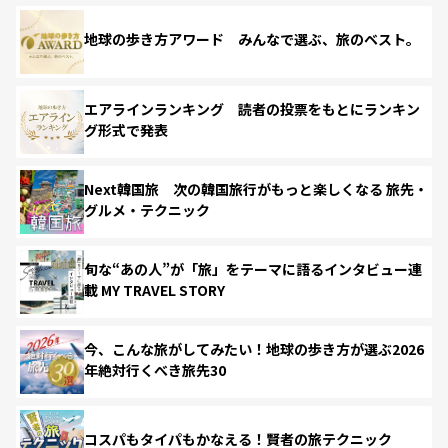
地球の歩き方アワード みんなで選ぶ、旅のベスト。
エアラインランキング 読者の投票をもとにランキン
グ形式で発表
Next韓国旅 次の韓国旅行がもっと楽しくなる 旅先・
グルメ・テクニック
旬な“あの人”が「旅」をテーマに語るインタビュー連
載 MY TRAVEL STORY
今、こんな旅がしてみたい！地球の歩き方が選ぶ2026
年絶対行くべき旅先30
コスパもタイパもかなえる！賢者の旅テクニック