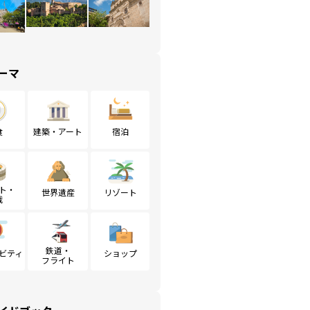
ーマ
食
建築・アート
宿泊
ト・
世界遺産
リゾート
戦
鉄道・
ビティ
ショップ
フライト