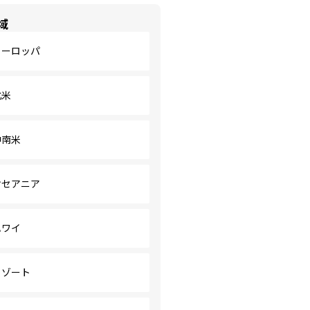
域
ヨーロッパ
北米
中南米
オセアニア
ハワイ
リゾート