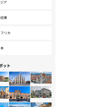
アジア
中近東
アフリカ
日本
ポット