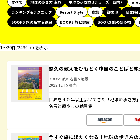
すべて
地球の歩き方 海外
地球の歩き方 Jシリーズ（国内）
aru
ランキング&テクニック
Resort Style
島旅
御朱印
歴史時
BOOKS 旅の名言＆絶景
BOOKS 旅と健康
BOOKS 旅の読み物
1〜20件/243件中 を表示
悠久の教えをひもとく中国のことばと絶
BOOKS 旅の名言＆絶景
2022.12.15 発売
世界を４０年以上歩いてきた「地球の歩き方
名言と癒やしの絶景集
今すぐ旅に出たくなる！地球の歩き方の