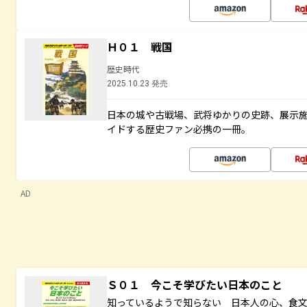
Ｈ０１ 戦国
歴史時代
2025.10.23 発売
日本の城や古戦場、武将ゆかりの史跡、展示
イドする歴史ファン必携の一冊。
AD
Ｓ０１ 今こそ学びたい日本のこと
知っているようで知らない 日本人の心、食