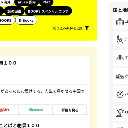
co 海外
aruco 国内
Plat
国と地
代
旅の図鑑
BOOKS スペシャルコラボ
BOOKS
D-Books
絞り込み条件を追加
景１００
」があなたにお届けする、人生を輝かせる中国の
詳細を見る
ことばと絶景１００