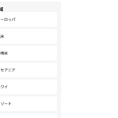
域
ヨーロッパ
北米
中南米
オセアニア
ハワイ
リゾート