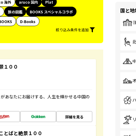
co 海外
aruco 国内
Plat
国と地
代
旅の図鑑
BOOKS スペシャルコラボ
BOOKS
D-Books
絞り込み条件を追加
景１００
」があなたにお届けする、人生を輝かせる中国の
詳細を見る
ことばと絶景１００