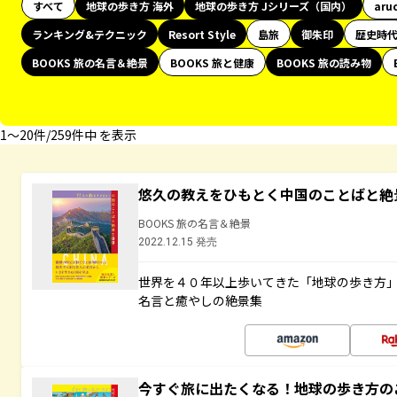
すべて
地球の歩き方 海外
地球の歩き方 Jシリーズ（国内）
aru
ランキング&テクニック
Resort Style
島旅
御朱印
歴史時
BOOKS 旅の名言＆絶景
BOOKS 旅と健康
BOOKS 旅の読み物
1〜20件/259件中 を表示
悠久の教えをひもとく中国のことばと絶
BOOKS 旅の名言＆絶景
2022.12.15 発売
世界を４０年以上歩いてきた「地球の歩き方
名言と癒やしの絶景集
今すぐ旅に出たくなる！地球の歩き方の