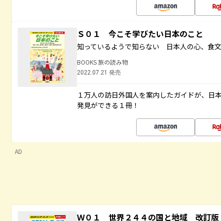
Ｓ０１ 今こそ学びたい日本のこと
知っているようで知らない 日本人の心、食
BOOKS 旅の読み物
2022.07.21 発売
１万人の訪日外国人を案内したガイドが、日
発見ができる１冊！
AD
Ｗ０１ 世界２４４の国と地域 改訂版