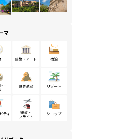
ーマ
食
建築・アート
宿泊
ト・
世界遺産
リゾート
戦
鉄道・
ビティ
ショップ
フライト