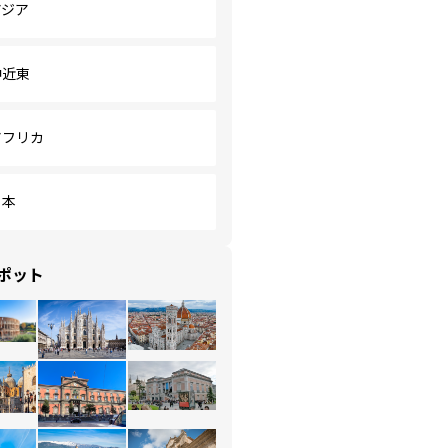
アジア
中近東
アフリカ
日本
ポット