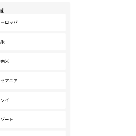
域
ヨーロッパ
北米
中南米
オセアニア
ハワイ
リゾート