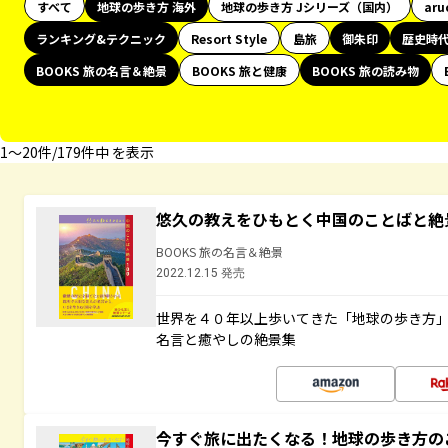
すべて
地球の歩き方 海外
地球の歩き方 Jシリーズ（国内）
aru
ランキング&テクニック
Resort Style
島旅
御朱印
歴史時
BOOKS 旅の名言＆絶景
BOOKS 旅と健康
BOOKS 旅の読み物
1〜20件/179件中 を表示
悠久の教えをひもとく中国のことばと絶
BOOKS 旅の名言＆絶景
2022.12.15 発売
世界を４０年以上歩いてきた「地球の歩き方
名言と癒やしの絶景集
今すぐ旅に出たくなる！地球の歩き方の