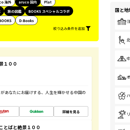
co 海外
aruco 国内
Plat
国と地
代
旅の図鑑
BOOKS スペシャルコラボ
BOOKS
D-Books
絞り込み条件を追加
景１００
」があなたにお届けする、人生を輝かせる中国の
詳細を見る
ことばと絶景１００