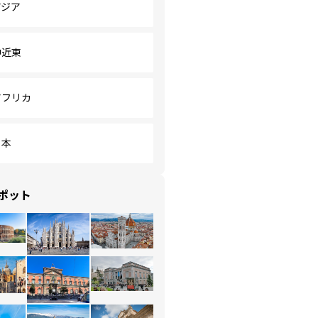
アジア
中近東
アフリカ
日本
ポット