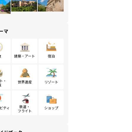
ーマ
食
建築・アート
宿泊
ト・
世界遺産
リゾート
戦
鉄道・
ビティ
ショップ
フライト