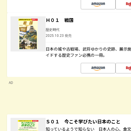
Ｈ０１ 戦国
歴史時代
2025.10.23 発売
日本の城や古戦場、武将ゆかりの史跡、展示
イドする歴史ファン必携の一冊。
AD
Ｓ０１ 今こそ学びたい日本のこと
知っているようで知らない 日本人の心、食