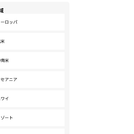
域
ヨーロッパ
北米
中南米
オセアニア
ハワイ
リゾート