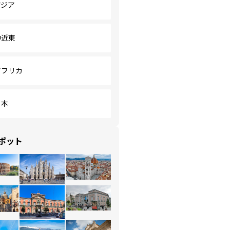
アジア
中近東
アフリカ
日本
ポット