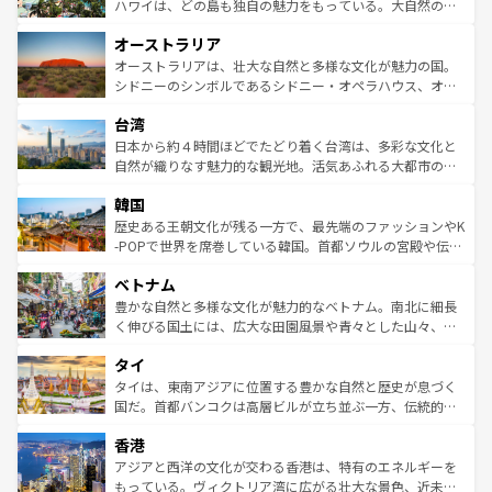
西部には大自然が広がり、グランドキャニオンやイエロー
ハワイは、どの島も独自の魅力をもっている。大自然の神
ストーン国立公園といった絶景が堪能できる。さらに、南
秘を感じたいなら、火山が生み出した壮大な景観を誇るハ
オーストラリア
部のニューオーリンズでは、音楽と美食が融合した独特の
ワイ島は見逃せない。また、定番の観光地といえばオアフ
文化が魅力。旅行者はアメリカの各地域で異なる魅力を楽
島だが、静かな自然を求めるならマウイ島やカウアイ島が
オーストラリアは、壮大な自然と多様な文化が魅力の国。
しみながら、その多様性と豊かな歴史を感じることができ
おすすめ。エメラルドグリーンに輝く海をはじめ、豊かな
シドニーのシンボルであるシドニー・オペラハウス、オー
るだろう。車でのロードトリップや列車の旅も、アメリカ
文化や歴史が息づいている。「アロハスピリット」と呼ば
ストラリア東海岸北部に広がる大サンゴ礁地帯グレートバ
ならではの贅沢な旅のスタイルだ。 なお、新着のアメリカ
台湾
れるおもてなしの心で訪れる人々を迎えてくれるハワイの
リアリーフや大陸中央部にそびえるウルル（エアーズロッ
情報は
コンテンツ一覧
を参照してほしい。
人々、おいしいローカルフードやハワイアンミュージッ
ク）、タスマニアの美しい原生林やケアンズの熱帯雨林な
日本から約４時間ほどでたどり着く台湾は、多彩な文化と
ク、伝統的なフラダンスなど、すべてがハワイの魅力を彩
ど、見どころがたくさん。また、カフェやワイン、オージ
自然が織りなす魅力的な観光地。活気あふれる大都市の台
っている。訪れるたびに新しい発見と感動が待っているハ
ービーフなどの食文化も豊かで、美味しいものであふれて
北やノスタルジックな町並みが人気な九份（ジォウフェ
ワイを、存分に味わってほしい。 なお、新着のハワイ情報
韓国
いる。アクティビティも充実しており、サーフィンやダイ
ン）、静ひつな山岳地帯である台湾東部など、都市の喧騒
は
コンテンツ一覧
を参照してほしい。
ビング、ハイキングなど、アウトドア好きにはたまらな
と山間の静けさが共存しており、訪れる人に新しい発見と
歴史ある王朝文化が残る一方で、最先端のファッションやK
い。オーストラリアの多彩な魅力を存分に味わいつくそ
驚きをもたらしてくれる。また、奥深い台湾の食文化も魅
-POPで世界を席巻している韓国。首都ソウルの宮殿や伝統
う。 なお、新着のオーストラリア情報は
コンテンツ一覧
を
力で、夜市などの屋台グルメから高級料理、ヘルシーで美
家屋が並ぶエリアでは韓国の歴史と文化に浸ることがで
参照してほしい。
ベトナム
容にもいいと評判のスイーツなど、バラエティ豊かな料理
き、地方に足を延ばせば四季折々の自然美を楽しむことが
が味わえる。 なお、新着の台湾情報は
コンテンツ一覧
を参
できる。そして、キムチや焼肉、絶品のストリートフード
豊かな自然と多様な文化が魅力的なベトナム。南北に細長
照してほしい。
まで、さまざまな韓国料理が待っている。夜には、韓国な
く伸びる国土には、広大な田園風景や青々とした山々、世
らではのナイトライフも堪能できる。あたたかいホスピタ
界遺産に登録された壮大な自然景観が点在し、都市部では
タイ
リティに包まれながら、韓国の多彩な魅力を心ゆくまで味
急速な発展と共に伝統が息づく。ハノイの古い町並みやホ
わってみてほしい。 なお、新着の韓国情報は
コンテンツ一
ーチミン市のフランス統治時代の建物も、独特の雰囲気を
タイは、東南アジアに位置する豊かな自然と歴史が息づく
覧
を参照してほしい。
醸し出している。また、バラエティの豊かさとおいしさで
国だ。首都バンコクは高層ビルが立ち並ぶ一方、伝統的な
世界中の食通を魅了してやまないベトナム料理も魅力のひ
寺院や市場がいたるところに点在し、古きよき文化と現代
香港
とつ。フォーやバインミー、ベトナムコーヒーなどは、ぜ
の活気が交差している。北部ではチェンマイなどの山岳地
ひ現地で味わいたい。どの地域を訪れてもあたたかい人々
帯で自然と触れ合い、南部ではプーケットやクラビの美し
アジアと西洋の文化が交わる香港は、特有のエネルギーを
が旅行者を迎えてくれるので、きっと忘れられない旅にな
いビーチでリゾート気分を楽しむことができる。タイ料理
もっている。ヴィクトリア湾に広がる壮大な景色、近未来