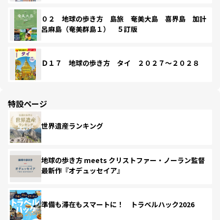
０２ 地球の歩き方 島旅 奄美大島 喜界島 加計
呂麻島（奄美群島１） ５訂版
Ｄ１７ 地球の歩き方 タイ ２０２７～２０２８
特設ページ
世界遺産ランキング
地球の歩き方 meets クリストファー・ノーラン監督
最新作『オデュッセイア』
準備も滞在もスマートに！ トラベルハック2026