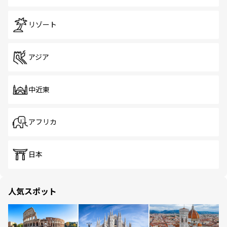
リゾート
アジア
中近東
アフリカ
日本
人気スポット