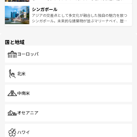
るはずだ。 なお、新着のベトナム情報は
コンテンツ一覧
を
は世界的に有名で、屋台から高級レストランまで味覚を刺
的なアートスポット、そして歴史と現代が融合した町並
参照してほしい。
シンガポール
激する。気候は一年中温暖で、どの季節にも異なる楽しみ
み、どこを訪れても感動するはず。観光スポットが密集し
が待っている。親しみやすいタイの人々、仏教を中心とし
ており、効率よく見どころを回れるのも魅力。息をのむよ
アジアの交差点として多文化が融合した独自の魅力を放つ
た文化、そして多様な観光資源が、訪れる旅人を魅了し続
うな絶景から文化的な体験まで、香港を存分に楽しみ尽く
シンガポール。未来的な建築物が並ぶマリーナベイ、歴史
ける。 なお、新着のタイ情報は
コンテンツ一覧
を参照して
そう。 なお、新着の香港情報は
コンテンツ一覧
を参照して
と伝統を感じられるエスニックタウン、多数の緑豊かな公
ほしい。
ほしい。
園や自然保護区など、自然が調和した近代的な景観と文化
の多様性あふれるカラフルな町は、どこを歩いても新しい
国と地域
発見がある。さらに、治安のよさや充実した公共交通機関
も、旅行者にとっては魅力的なポイント。グルメも豊富
で、ホーカーズは地元の風情を楽しめる外せないスポット
ヨーロッパ
だ。訪れる人を飽きさせないシンガポールで、多様な魅力
を体感しよう。 なお、新着のシンガポール情報は
コンテン
ツ一覧
を参照してほしい。
北米
中南米
オセアニア
ハワイ