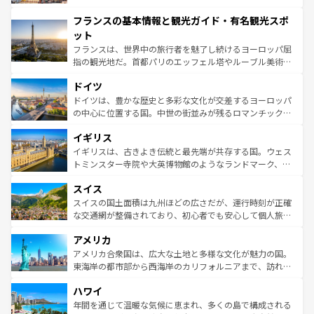
できる。朝目覚めてから夜眠るまで、すべての瞬間を楽し
と文化が詰まったヨーロッパ屈指の旅行先だ。多様な地域
フランスの基本情報と観光ガイド・有名観光スポ
ませてくれるイタリアで、忘れられない旅をしてみよう！
文化が根付くこの国では、情熱的なフラメンコ、熱気あふ
なお、新着のイタリア情報は
コンテンツ一覧
を参照してほ
れる闘牛、そして美味しいタパスが生活の一部となってい
ット
しい。
る。首都マドリードの洗練された雰囲気や、バルセロナの
フランスは、世界中の旅行者を魅了し続けるヨーロッパ屈
アートに溢れた街角から、地方では古代ローマ遺跡や中世
指の観光地だ。首都パリのエッフェル塔やルーブル美術館
の城塞都市、穏やかなビーチリゾートまで多彩な表情を見
といった象徴的なスポットから、田舎町の古風な美しさま
せる。地方によって風土や気候が異なるスペインはその個
ドイツ
で、幅広い魅力が詰まっている。華麗な宮殿、歴史的な大
性で訪れる人を魅了する。 なお、新着のスペイン情報は
コ
聖堂、美しいビーチ、そして豊かな自然が、訪れる者を心
ドイツは、豊かな歴史と多彩な文化が交差するヨーロッパ
ンテンツ一覧
を参照してほしい。
から魅了する。また、フランスは美食の国としても知ら
の中心に位置する国。中世の街並みが残るロマンチック街
れ、フランス料理はユネスコ無形文化遺産にも登録されて
道から、未来を先取りするようなモダンな都市まで多様な
イギリス
いる。シャンパンの発祥地であるランス、プロヴァンスの
顔を持つこの国は、どこを歩いても飽きることがない。ベ
香り高いラベンダー畑など、多彩な楽しみ方が可能だ。さ
ルリンの文化的活気、バイエルン州のアルプスの絶景、そ
イギリスは、古きよき伝統と最先端が共存する国。ウェス
らに、パリ以外の地域にも魅力が溢れており、どの街角に
してライン川沿いのワイン畑といった風景は必見。ビール
トミンスター寺院や大英博物館のようなランドマーク、歴
も豊かな歴史と文化が息づいている。パリ以外の個性あふ
とソーセージを味わいながら地元の人と過ごす楽しい時間
史ある大学都市、美しい丘陵地帯や牧歌的な風景など、エ
れる地方に足を運ぶとそれぞれで全く異なる文化を体験で
スイス
は、お酒好きな人にはぜひ体験してほしい。 なお、新着の
リアごとに異なる魅力がある。また、優雅なアフタヌーン
きるだろう。 なお、新着のフランス情報は
コンテンツ一覧
ドイツ情報は
コンテンツ一覧
を参照してほしい。
ティー、ビール好きにはたまらない英国パブ、サッカー観
スイスの国土面積は九州ほどの広さだが、運行時刻が正確
を参照してほしい。
戦など、本場だからこそできる体験も豊富。イギリスを旅
な交通網が整備されており、初心者でも安心して個人旅行
して楽しみつくそう。 なお、新着のイギリス情報は
コンテ
を楽しめる。日本同様に時刻表どおりの旅が可能だ。中世
アメリカ
ンツ一覧
を参照してほしい。
の建物がそのまま残る町や、スイスならではのユニークな
博物館もあり、アルプス観光だけでなく町歩きも満喫する
アメリカ合衆国は、広大な土地と多様な文化が魅力の国。
ことができる。国民の所得が高いため物価も高いが、旅行
東海岸の都市部から西海岸のカリフォルニアまで、訪れる
者向けの交通パス提供のサービスもあり、うまく活用すれ
場所ごとに異なる風景と体験が待っている。ニューヨーク
ハワイ
ば市内交通費無料で観光を楽しむこともできる。 なお、新
のような巨大都市は、観光、ショッピング、エンターテイ
着のスイス情報は
コンテンツ一覧
を参照してほしい。
ンメントが詰まった刺激的なスポットだ。一方、アメリカ
年間を通じて温暖な気候に恵まれ、多くの島で構成される