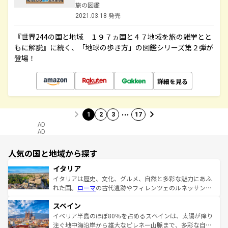
旅の図鑑
2021.03.18 発売
『世界244の国と地域 １９７ヵ国と４７地域を旅の雑学とと
もに解説』に続く、「地球の歩き方」の図鑑シリーズ第２弾が
登場！
詳細を見る
…
1
2
3
17
AD
AD
人気の国と地域から探す
イタリア
イタリアは歴史、文化、グルメ、自然と多彩な魅力にあふ
れた国。
ローマ
の古代遺跡やフィレンツェのルネッサンス
美術、ヴェネツィアの運河など、歴史あるスポットはもち
スペイン
ろん、トスカーナの美しい田園風景やアマルフィ海岸の絶
景など、自然景観も見逃せない。観光の合間には、本場の
イベリア半島のほぼ80％を占めるスペインは、太陽が降り
ピザやパスタなど、絶品のイタリア料理を堪能することも
注ぐ地中海沿岸から雄大なピレネー山脈まで、多彩な自然