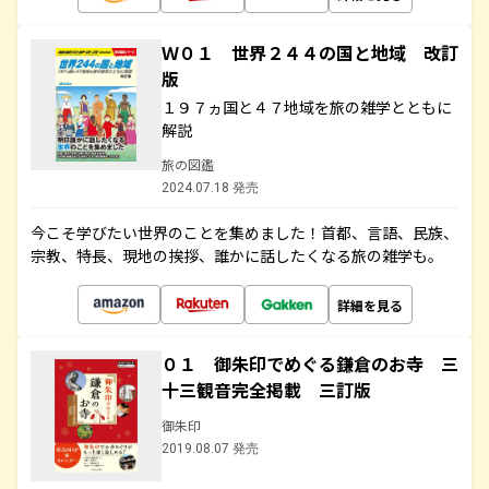
Ｗ０１ 世界２４４の国と地域 改訂
版
１９７ヵ国と４７地域を旅の雑学とともに
解説
旅の図鑑
2024.07.18 発売
今こそ学びたい世界のことを集めました！首都、言語、民族、
宗教、特長、現地の挨拶、誰かに話したくなる旅の雑学も。
詳細を見る
０１ 御朱印でめぐる鎌倉のお寺 三
十三観音完全掲載 三訂版
御朱印
2019.08.07 発売