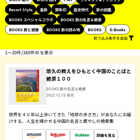
Resort Style
島旅
御朱印
歴史時代
旅の図鑑
BOOKS スペシャルコラボ
BOOKS 旅の名言＆絶景
BOOKS 旅と健康
BOOKS 旅の読み物
BOOKS
D-Books
絞り込み条件を追加
1〜20件/340件中 を表示
悠久の教えをひもとく中国のことばと
絶景１００
BOOKS 旅の名言＆絶景
2022.12.15 発売
世界を４０年以上歩いてきた「地球の歩き方」があなたにお届
けする、人生を輝かせる中国の名言と癒やしの絶景集
詳細を見る