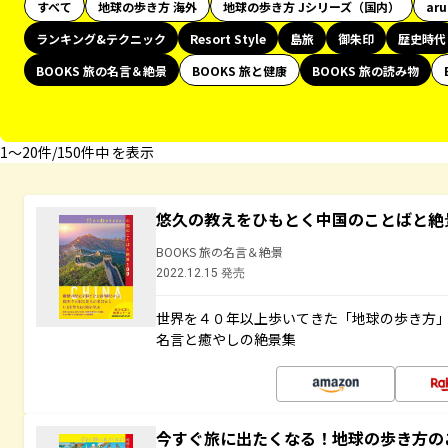
すべて
地球の歩き方 海外
地球の歩き方 Jシリーズ（国内）
ar
ランキング&テクニック
Resort Style
島旅
御朱印
歴史時代
BOOKS 旅の名言＆絶景
BOOKS 旅と健康
BOOKS 旅の読み物
1〜20件/150件中 を表示
悠久の教えをひもとく中国のことばと絶
BOOKS 旅の名言＆絶景
2022.12.15 発売
世界を４０年以上歩いてきた「地球の歩き方
名言と癒やしの絶景集
今すぐ旅に出たくなる！地球の歩き方の