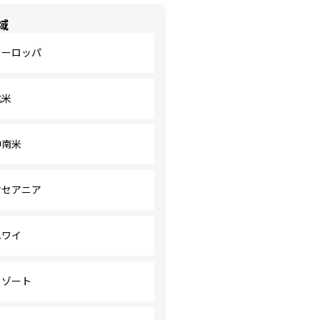
域
ヨーロッパ
北米
中南米
オセアニア
ハワイ
リゾート