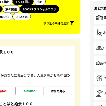
uco 海外
aruco 国内
Plat
国と地
旅の図鑑
BOOKS スペシャルコラボ
BOOKS
D-Books
絞り込み条件を追加
景１００
」があなたにお届けする、人生を輝かせる中国の
詳細を見る
ことばと絶景１００