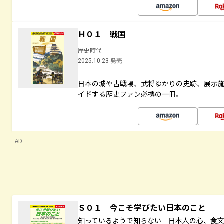
Ｈ０１ 戦国
歴史時代
2025.10.23 発売
日本の城や古戦場、武将ゆかりの史跡、展示
イドする歴史ファン必携の一冊。
AD
Ｓ０１ 今こそ学びたい日本のこと
知っているようで知らない 日本人の心、食