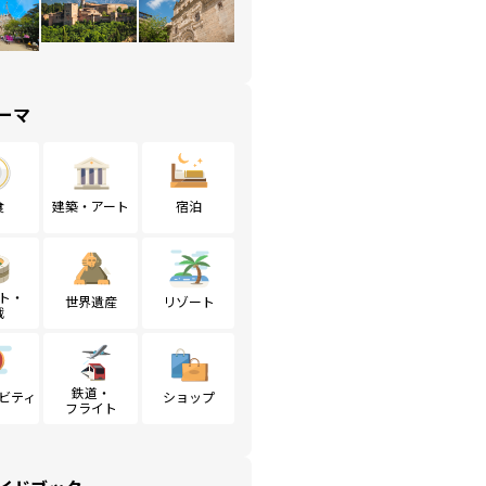
ーマ
食
建築・アート
宿泊
ト・
世界遺産
リゾート
戦
鉄道・
ビティ
ショップ
フライト