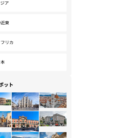
アジア
中近東
アフリカ
日本
ポット