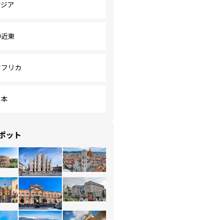
アジア
中近東
アフリカ
日本
ポット