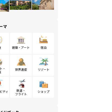
ーマ
食
建築・アート
宿泊
ト・
世界遺産
リゾート
戦
鉄道・
ビティ
ショップ
フライト