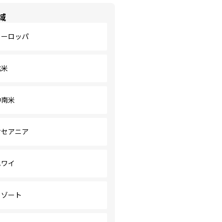
域
ヨーロッパ
北米
中南米
オセアニア
ハワイ
リゾート