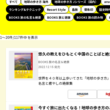
すべて
地球の歩き方 海外
地球の歩き方 Jシリーズ（国内）
aru
ランキング&テクニック
Resort Style
島旅
御朱印
歴史時
BOOKS 旅の名言＆絶景
BOOKS 旅と健康
BOOKS 旅の読み物
1〜20件/117件中 を表示
悠久の教えをひもとく中国のことばと絶
BOOKS 旅の名言＆絶景
2022.12.15 発売
世界を４０年以上歩いてきた「地球の歩き方
名言と癒やしの絶景集
今すぐ旅に出たくなる！地球の歩き方の