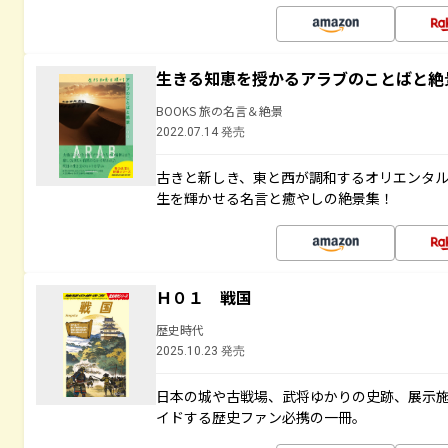
生きる知恵を授かるアラブのことばと絶
BOOKS 旅の名言＆絶景
2022.07.14 発売
古きと新しき、東と西が調和するオリエンタ
生を輝かせる名言と癒やしの絶景集！
Ｈ０１ 戦国
歴史時代
2025.10.23 発売
日本の城や古戦場、武将ゆかりの史跡、展示
イドする歴史ファン必携の一冊。