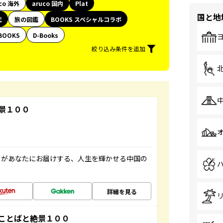
co 海外
aruco 国内
Plat
国と地
代
旅の図鑑
BOOKS スペシャルコラボ
BOOKS
D-Books
絞り込み条件を追加
景１００
」があなたにお届けする、人生を輝かせる中国の
詳細を見る
ことばと絶景１００