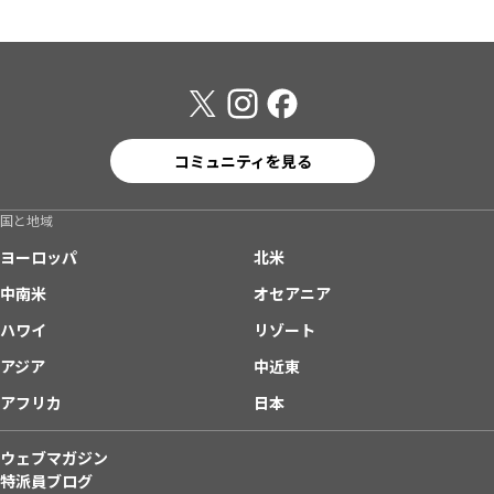
コミュニティを見る
国と地域
ヨーロッパ
北米
中南米
オセアニア
ハワイ
リゾート
アジア
中近東
アフリカ
日本
ウェブマガジン
特派員ブログ