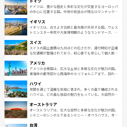
ドイツ
で、幅広い魅力が詰まっている。華麗な宮殿、歴史的な大
性で訪れる人を魅了する。 なお、新着のスペイン情報は
コ
聖堂、美しいビーチ、そして豊かな自然が、訪れる者を心
ドイツは、豊かな歴史と多彩な文化が交差するヨーロッパ
ンテンツ一覧
を参照してほしい。
から魅了する。また、フランスは美食の国としても知ら
の中心に位置する国。中世の街並みが残るロマンチック街
れ、フランス料理はユネスコ無形文化遺産にも登録されて
道から、未来を先取りするようなモダンな都市まで多様な
イギリス
いる。シャンパンの発祥地であるランス、プロヴァンスの
顔を持つこの国は、どこを歩いても飽きることがない。ベ
香り高いラベンダー畑など、多彩な楽しみ方が可能だ。さ
ルリンの文化的活気、バイエルン州のアルプスの絶景、そ
イギリスは、古きよき伝統と最先端が共存する国。ウェス
らに、パリ以外の地域にも魅力が溢れており、どの街角に
してライン川沿いのワイン畑といった風景は必見。ビール
トミンスター寺院や大英博物館のようなランドマーク、歴
も豊かな歴史と文化が息づいている。パリ以外の個性あふ
とソーセージを味わいながら地元の人と過ごす楽しい時間
史ある大学都市、美しい丘陵地帯や牧歌的な風景など、エ
れる地方に足を運ぶとそれぞれで全く異なる文化を体験で
スイス
は、お酒好きな人にはぜひ体験してほしい。 なお、新着の
リアごとに異なる魅力がある。また、優雅なアフタヌーン
きるだろう。 なお、新着のフランス情報は
コンテンツ一覧
ドイツ情報は
コンテンツ一覧
を参照してほしい。
ティー、ビール好きにはたまらない英国パブ、サッカー観
スイスの国土面積は九州ほどの広さだが、運行時刻が正確
を参照してほしい。
戦など、本場だからこそできる体験も豊富。イギリスを旅
な交通網が整備されており、初心者でも安心して個人旅行
して楽しみつくそう。 なお、新着のイギリス情報は
コンテ
を楽しめる。日本同様に時刻表どおりの旅が可能だ。中世
アメリカ
ンツ一覧
を参照してほしい。
の建物がそのまま残る町や、スイスならではのユニークな
博物館もあり、アルプス観光だけでなく町歩きも満喫する
アメリカ合衆国は、広大な土地と多様な文化が魅力の国。
ことができる。国民の所得が高いため物価も高いが、旅行
東海岸の都市部から西海岸のカリフォルニアまで、訪れる
者向けの交通パス提供のサービスもあり、うまく活用すれ
場所ごとに異なる風景と体験が待っている。ニューヨーク
ハワイ
ば市内交通費無料で観光を楽しむこともできる。 なお、新
のような巨大都市は、観光、ショッピング、エンターテイ
着のスイス情報は
コンテンツ一覧
を参照してほしい。
ンメントが詰まった刺激的なスポットだ。一方、アメリカ
年間を通じて温暖な気候に恵まれ、多くの島で構成される
西部には大自然が広がり、グランドキャニオンやイエロー
ハワイは、どの島も独自の魅力をもっている。大自然の神
ストーン国立公園といった絶景が堪能できる。さらに、南
秘を感じたいなら、火山が生み出した壮大な景観を誇るハ
オーストラリア
部のニューオーリンズでは、音楽と美食が融合した独特の
ワイ島は見逃せない。また、定番の観光地といえばオアフ
文化が魅力。旅行者はアメリカの各地域で異なる魅力を楽
島だが、静かな自然を求めるならマウイ島やカウアイ島が
オーストラリアは、壮大な自然と多様な文化が魅力の国。
しみながら、その多様性と豊かな歴史を感じることができ
おすすめ。エメラルドグリーンに輝く海をはじめ、豊かな
シドニーのシンボルであるシドニー・オペラハウス、オー
るだろう。車でのロードトリップや列車の旅も、アメリカ
文化や歴史が息づいている。「アロハスピリット」と呼ば
ストラリア東海岸北部に広がる大サンゴ礁地帯グレートバ
ならではの贅沢な旅のスタイルだ。 なお、新着のアメリカ
台湾
れるおもてなしの心で訪れる人々を迎えてくれるハワイの
リアリーフや大陸中央部にそびえるウルル（エアーズロッ