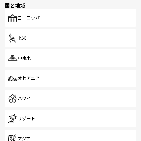
の多様性あふれるカラフルな町は、どこを歩いても新しい
国と地域
発見がある。さらに、治安のよさや充実した公共交通機関
も、旅行者にとっては魅力的なポイント。グルメも豊富
で、ホーカーズは地元の風情を楽しめる外せないスポット
ヨーロッパ
だ。訪れる人を飽きさせないシンガポールで、多様な魅力
を体感しよう。 なお、新着のシンガポール情報は
コンテン
ツ一覧
を参照してほしい。
北米
中南米
オセアニア
ハワイ
リゾート
アジア