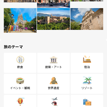
旅のテーマ
飲食
建築・アート
宿泊
イベント・観戦
世界遺産
リゾート