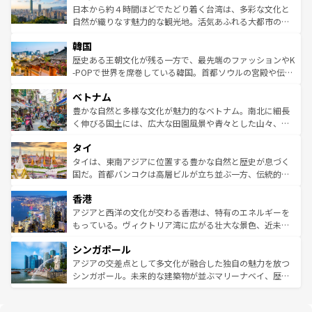
情報は
コンテンツ一覧
を参照してほしい。
人々、おいしいローカルフードやハワイアンミュージッ
ク）、タスマニアの美しい原生林やケアンズの熱帯雨林な
日本から約４時間ほどでたどり着く台湾は、多彩な文化と
ク、伝統的なフラダンスなど、すべてがハワイの魅力を彩
ど、見どころがたくさん。また、カフェやワイン、オージ
自然が織りなす魅力的な観光地。活気あふれる大都市の台
っている。訪れるたびに新しい発見と感動が待っているハ
ービーフなどの食文化も豊かで、美味しいものであふれて
北やノスタルジックな町並みが人気な九份（ジォウフェ
ワイを、存分に味わってほしい。 なお、新着のハワイ情報
韓国
いる。アクティビティも充実しており、サーフィンやダイ
ン）、静ひつな山岳地帯である台湾東部など、都市の喧騒
は
コンテンツ一覧
を参照してほしい。
ビング、ハイキングなど、アウトドア好きにはたまらな
と山間の静けさが共存しており、訪れる人に新しい発見と
歴史ある王朝文化が残る一方で、最先端のファッションやK
い。オーストラリアの多彩な魅力を存分に味わいつくそ
驚きをもたらしてくれる。また、奥深い台湾の食文化も魅
-POPで世界を席巻している韓国。首都ソウルの宮殿や伝統
う。 なお、新着のオーストラリア情報は
コンテンツ一覧
を
力で、夜市などの屋台グルメから高級料理、ヘルシーで美
家屋が並ぶエリアでは韓国の歴史と文化に浸ることがで
参照してほしい。
ベトナム
容にもいいと評判のスイーツなど、バラエティ豊かな料理
き、地方に足を延ばせば四季折々の自然美を楽しむことが
が味わえる。 なお、新着の台湾情報は
コンテンツ一覧
を参
できる。そして、キムチや焼肉、絶品のストリートフード
豊かな自然と多様な文化が魅力的なベトナム。南北に細長
照してほしい。
まで、さまざまな韓国料理が待っている。夜には、韓国な
く伸びる国土には、広大な田園風景や青々とした山々、世
らではのナイトライフも堪能できる。あたたかいホスピタ
界遺産に登録された壮大な自然景観が点在し、都市部では
タイ
リティに包まれながら、韓国の多彩な魅力を心ゆくまで味
急速な発展と共に伝統が息づく。ハノイの古い町並みやホ
わってみてほしい。 なお、新着の韓国情報は
コンテンツ一
ーチミン市のフランス統治時代の建物も、独特の雰囲気を
タイは、東南アジアに位置する豊かな自然と歴史が息づく
覧
を参照してほしい。
醸し出している。また、バラエティの豊かさとおいしさで
国だ。首都バンコクは高層ビルが立ち並ぶ一方、伝統的な
世界中の食通を魅了してやまないベトナム料理も魅力のひ
寺院や市場がいたるところに点在し、古きよき文化と現代
香港
とつ。フォーやバインミー、ベトナムコーヒーなどは、ぜ
の活気が交差している。北部ではチェンマイなどの山岳地
ひ現地で味わいたい。どの地域を訪れてもあたたかい人々
帯で自然と触れ合い、南部ではプーケットやクラビの美し
アジアと西洋の文化が交わる香港は、特有のエネルギーを
が旅行者を迎えてくれるので、きっと忘れられない旅にな
いビーチでリゾート気分を楽しむことができる。タイ料理
もっている。ヴィクトリア湾に広がる壮大な景色、近未来
るはずだ。 なお、新着のベトナム情報は
コンテンツ一覧
を
は世界的に有名で、屋台から高級レストランまで味覚を刺
的なアートスポット、そして歴史と現代が融合した町並
参照してほしい。
シンガポール
激する。気候は一年中温暖で、どの季節にも異なる楽しみ
み、どこを訪れても感動するはず。観光スポットが密集し
が待っている。親しみやすいタイの人々、仏教を中心とし
ており、効率よく見どころを回れるのも魅力。息をのむよ
アジアの交差点として多文化が融合した独自の魅力を放つ
た文化、そして多様な観光資源が、訪れる旅人を魅了し続
うな絶景から文化的な体験まで、香港を存分に楽しみ尽く
シンガポール。未来的な建築物が並ぶマリーナベイ、歴史
ける。 なお、新着のタイ情報は
コンテンツ一覧
を参照して
そう。 なお、新着の香港情報は
コンテンツ一覧
を参照して
と伝統を感じられるエスニックタウン、多数の緑豊かな公
ほしい。
ほしい。
園や自然保護区など、自然が調和した近代的な景観と文化