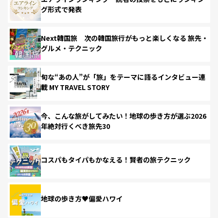
グ形式で発表
Next韓国旅 次の韓国旅行がもっと楽しくなる 旅先・
グルメ・テクニック
旬な“あの人”が「旅」をテーマに語るインタビュー連
載 MY TRAVEL STORY
今、こんな旅がしてみたい！地球の歩き方が選ぶ2026
年絶対行くべき旅先30
コスパもタイパもかなえる！賢者の旅テクニック
地球の歩き方♥偏愛ハワイ