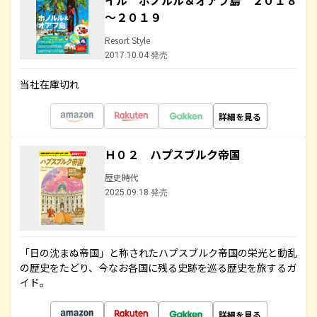
イル ホノルル＆オアフ島 ２０１８
～２０１９
Resort Style
2017.10.04 発売
当社在庫切れ
詳細を見る
Ｈ０２ ハプスブルク帝国
歴史時代
2025.09.18 発売
「日の沈まぬ帝国」と称されたハプスブルク帝国の栄光と動乱
の歴史をたどり、今なお各国に残る史跡を巡る歴史を旅するガ
イド。
詳細を見る