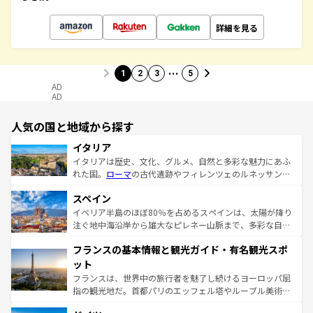
詳細を見る
…
1
2
3
5
AD
AD
人気の国と地域から探す
イタリア
イタリアは歴史、文化、グルメ、自然と多彩な魅力にあふ
れた国。
ローマ
の古代遺跡やフィレンツェのルネッサンス
美術、ヴェネツィアの運河など、歴史あるスポットはもち
スペイン
ろん、トスカーナの美しい田園風景やアマルフィ海岸の絶
景など、自然景観も見逃せない。観光の合間には、本場の
イベリア半島のほぼ80％を占めるスペインは、太陽が降り
ピザやパスタなど、絶品のイタリア料理を堪能することも
注ぐ地中海沿岸から雄大なピレネー山脈まで、多彩な自然
できる。朝目覚めてから夜眠るまで、すべての瞬間を楽し
と文化が詰まったヨーロッパ屈指の旅行先だ。多様な地域
フランスの基本情報と観光ガイド・有名観光スポ
ませてくれるイタリアで、忘れられない旅をしてみよう！
文化が根付くこの国では、情熱的なフラメンコ、熱気あふ
なお、新着のイタリア情報は
コンテンツ一覧
を参照してほ
れる闘牛、そして美味しいタパスが生活の一部となってい
ット
しい。
る。首都マドリードの洗練された雰囲気や、バルセロナの
フランスは、世界中の旅行者を魅了し続けるヨーロッパ屈
アートに溢れた街角から、地方では古代ローマ遺跡や中世
指の観光地だ。首都パリのエッフェル塔やルーブル美術館
の城塞都市、穏やかなビーチリゾートまで多彩な表情を見
といった象徴的なスポットから、田舎町の古風な美しさま
せる。地方によって風土や気候が異なるスペインはその個