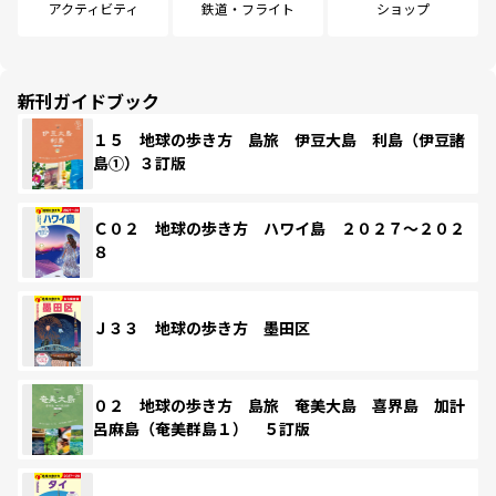
アクティビティ
鉄道・フライト
ショップ
新刊ガイドブック
１５ 地球の歩き方 島旅 伊豆大島 利島（伊豆諸
島①）３訂版
Ｃ０２ 地球の歩き方 ハワイ島 ２０２７～２０２
８
Ｊ３３ 地球の歩き方 墨田区
０２ 地球の歩き方 島旅 奄美大島 喜界島 加計
呂麻島（奄美群島１） ５訂版