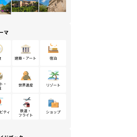
ーマ
食
建築・アート
宿泊
ト・
世界遺産
リゾート
戦
鉄道・
ビティ
ショップ
フライト