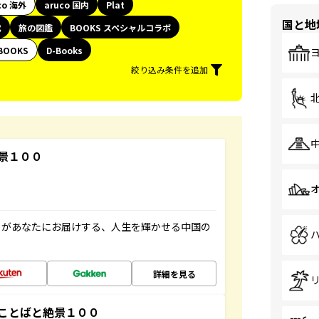
co 海外
aruco 国内
Plat
国と地
代
旅の図鑑
BOOKS スペシャルコラボ
BOOKS
D-Books
絞り込み条件を追加
景１００
」があなたにお届けする、人生を輝かせる中国の
詳細を見る
ことばと絶景１００