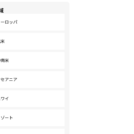
域
ヨーロッパ
北米
中南米
オセアニア
ハワイ
リゾート