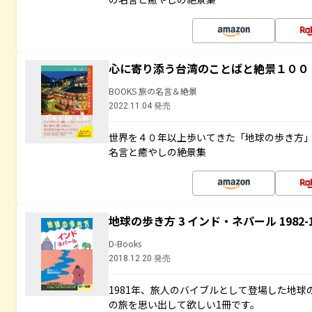
心に寄り添う台湾のことばと絶景１００
BOOKS 旅の名言＆絶景
2022.11.04 発売
世界を４０年以上歩いてきた「地球の歩き方
名言と癒やしの絶景集
地球の歩き方 3 インド・ネパール 1982
D-Books
2018.12.20 発売
1981年、旅人のバイブルとして登場した地
の旅を思い出して欲しい1冊です。