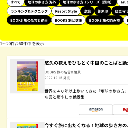
すべて
地球の歩き方 海外
地球の歩き方 Jシリーズ（国内）
aru
ランキング&テクニック
Resort Style
島旅
御朱印
歴史時
BOOKS 旅の名言＆絶景
BOOKS 旅と健康
BOOKS 旅の読み物
1〜20件/260件中 を表示
悠久の教えをひもとく中国のことばと絶
BOOKS 旅の名言＆絶景
2022.12.15 発売
世界を４０年以上歩いてきた「地球の歩き方
名言と癒やしの絶景集
今すぐ旅に出たくなる！地球の歩き方の