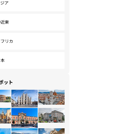
アジア
中近東
アフリカ
日本
ポット