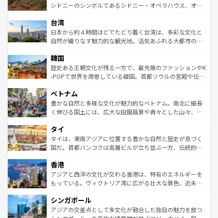
しみながら、その多様性と豊かな歴史を感じることができ
おすすめ。エメラルドグリーンに輝く海をはじめ、豊かな
シドニーのシンボルであるシドニー・オペラハウス、オー
るだろう。車でのロードトリップや列車の旅も、アメリカ
文化や歴史が息づいている。「アロハスピリット」と呼ば
ストラリア東海岸北部に広がる大サンゴ礁地帯グレートバ
ならではの贅沢な旅のスタイルだ。 なお、新着のアメリカ
台湾
れるおもてなしの心で訪れる人々を迎えてくれるハワイの
リアリーフや大陸中央部にそびえるウルル（エアーズロッ
情報は
コンテンツ一覧
を参照してほしい。
人々、おいしいローカルフードやハワイアンミュージッ
ク）、タスマニアの美しい原生林やケアンズの熱帯雨林な
日本から約４時間ほどでたどり着く台湾は、多彩な文化と
ク、伝統的なフラダンスなど、すべてがハワイの魅力を彩
ど、見どころがたくさん。また、カフェやワイン、オージ
自然が織りなす魅力的な観光地。活気あふれる大都市の台
っている。訪れるたびに新しい発見と感動が待っているハ
ービーフなどの食文化も豊かで、美味しいものであふれて
北やノスタルジックな町並みが人気な九份（ジォウフェ
ワイを、存分に味わってほしい。 なお、新着のハワイ情報
韓国
いる。アクティビティも充実しており、サーフィンやダイ
ン）、静ひつな山岳地帯である台湾東部など、都市の喧騒
は
コンテンツ一覧
を参照してほしい。
ビング、ハイキングなど、アウトドア好きにはたまらな
と山間の静けさが共存しており、訪れる人に新しい発見と
歴史ある王朝文化が残る一方で、最先端のファッションやK
い。オーストラリアの多彩な魅力を存分に味わいつくそ
驚きをもたらしてくれる。また、奥深い台湾の食文化も魅
-POPで世界を席巻している韓国。首都ソウルの宮殿や伝統
う。 なお、新着のオーストラリア情報は
コンテンツ一覧
を
力で、夜市などの屋台グルメから高級料理、ヘルシーで美
家屋が並ぶエリアでは韓国の歴史と文化に浸ることがで
参照してほしい。
ベトナム
容にもいいと評判のスイーツなど、バラエティ豊かな料理
き、地方に足を延ばせば四季折々の自然美を楽しむことが
が味わえる。 なお、新着の台湾情報は
コンテンツ一覧
を参
できる。そして、キムチや焼肉、絶品のストリートフード
豊かな自然と多様な文化が魅力的なベトナム。南北に細長
照してほしい。
まで、さまざまな韓国料理が待っている。夜には、韓国な
く伸びる国土には、広大な田園風景や青々とした山々、世
らではのナイトライフも堪能できる。あたたかいホスピタ
界遺産に登録された壮大な自然景観が点在し、都市部では
タイ
リティに包まれながら、韓国の多彩な魅力を心ゆくまで味
急速な発展と共に伝統が息づく。ハノイの古い町並みやホ
わってみてほしい。 なお、新着の韓国情報は
コンテンツ一
ーチミン市のフランス統治時代の建物も、独特の雰囲気を
タイは、東南アジアに位置する豊かな自然と歴史が息づく
覧
を参照してほしい。
醸し出している。また、バラエティの豊かさとおいしさで
国だ。首都バンコクは高層ビルが立ち並ぶ一方、伝統的な
世界中の食通を魅了してやまないベトナム料理も魅力のひ
寺院や市場がいたるところに点在し、古きよき文化と現代
香港
とつ。フォーやバインミー、ベトナムコーヒーなどは、ぜ
の活気が交差している。北部ではチェンマイなどの山岳地
ひ現地で味わいたい。どの地域を訪れてもあたたかい人々
帯で自然と触れ合い、南部ではプーケットやクラビの美し
アジアと西洋の文化が交わる香港は、特有のエネルギーを
が旅行者を迎えてくれるので、きっと忘れられない旅にな
いビーチでリゾート気分を楽しむことができる。タイ料理
もっている。ヴィクトリア湾に広がる壮大な景色、近未来
るはずだ。 なお、新着のベトナム情報は
コンテンツ一覧
を
は世界的に有名で、屋台から高級レストランまで味覚を刺
的なアートスポット、そして歴史と現代が融合した町並
参照してほしい。
シンガポール
激する。気候は一年中温暖で、どの季節にも異なる楽しみ
み、どこを訪れても感動するはず。観光スポットが密集し
が待っている。親しみやすいタイの人々、仏教を中心とし
ており、効率よく見どころを回れるのも魅力。息をのむよ
アジアの交差点として多文化が融合した独自の魅力を放つ
た文化、そして多様な観光資源が、訪れる旅人を魅了し続
うな絶景から文化的な体験まで、香港を存分に楽しみ尽く