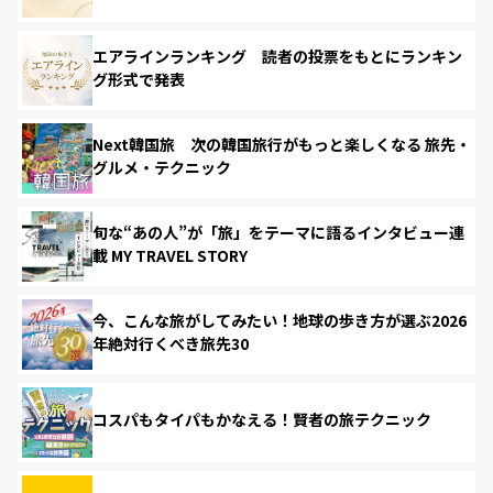
エアラインランキング 読者の投票をもとにランキン
グ形式で発表
Next韓国旅 次の韓国旅行がもっと楽しくなる 旅先・
グルメ・テクニック
旬な“あの人”が「旅」をテーマに語るインタビュー連
載 MY TRAVEL STORY
今、こんな旅がしてみたい！地球の歩き方が選ぶ2026
年絶対行くべき旅先30
コスパもタイパもかなえる！賢者の旅テクニック