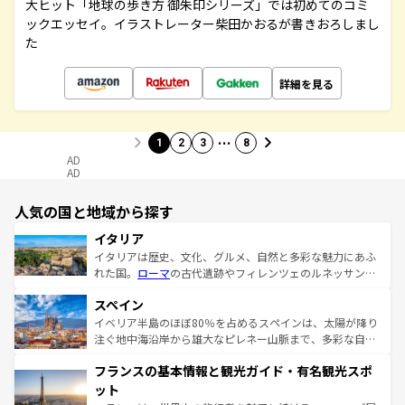
大ヒット「地球の歩き方 御朱印シリーズ」では初めてのコミ
ックエッセイ。イラストレーター柴田かおるが書きおろしまし
た
詳細を見る
…
1
2
3
8
AD
AD
人気の国と地域から探す
イタリア
イタリアは歴史、文化、グルメ、自然と多彩な魅力にあふ
れた国。
ローマ
の古代遺跡やフィレンツェのルネッサンス
美術、ヴェネツィアの運河など、歴史あるスポットはもち
スペイン
ろん、トスカーナの美しい田園風景やアマルフィ海岸の絶
景など、自然景観も見逃せない。観光の合間には、本場の
イベリア半島のほぼ80％を占めるスペインは、太陽が降り
ピザやパスタなど、絶品のイタリア料理を堪能することも
注ぐ地中海沿岸から雄大なピレネー山脈まで、多彩な自然
できる。朝目覚めてから夜眠るまで、すべての瞬間を楽し
と文化が詰まったヨーロッパ屈指の旅行先だ。多様な地域
フランスの基本情報と観光ガイド・有名観光スポ
ませてくれるイタリアで、忘れられない旅をしてみよう！
文化が根付くこの国では、情熱的なフラメンコ、熱気あふ
なお、新着のイタリア情報は
コンテンツ一覧
を参照してほ
れる闘牛、そして美味しいタパスが生活の一部となってい
ット
しい。
る。首都マドリードの洗練された雰囲気や、バルセロナの