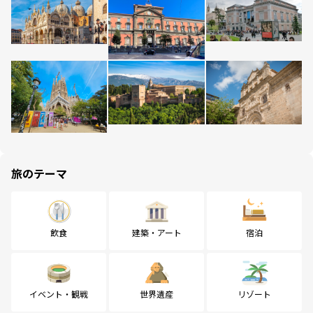
旅のテーマ
飲食
建築・アート
宿泊
イベント・観戦
世界遺産
リゾート