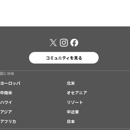
コミュニティを見る
国と地域
ヨーロッパ
北米
中南米
オセアニア
ハワイ
リゾート
アジア
中近東
アフリカ
日本