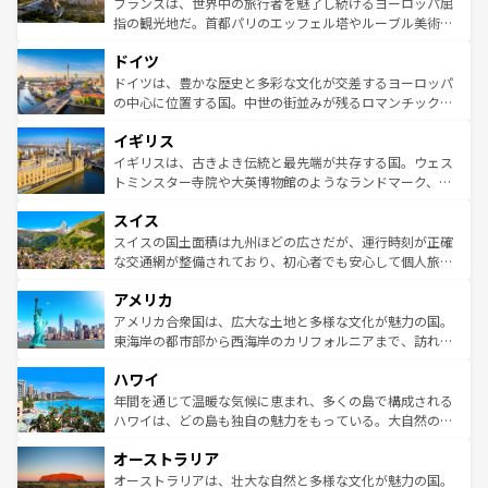
フランスは、世界中の旅行者を魅了し続けるヨーロッパ屈
アートに溢れた街角から、地方では古代ローマ遺跡や中世
指の観光地だ。首都パリのエッフェル塔やルーブル美術館
の城塞都市、穏やかなビーチリゾートまで多彩な表情を見
といった象徴的なスポットから、田舎町の古風な美しさま
せる。地方によって風土や気候が異なるスペインはその個
ドイツ
で、幅広い魅力が詰まっている。華麗な宮殿、歴史的な大
性で訪れる人を魅了する。 なお、新着のスペイン情報は
コ
聖堂、美しいビーチ、そして豊かな自然が、訪れる者を心
ドイツは、豊かな歴史と多彩な文化が交差するヨーロッパ
ンテンツ一覧
を参照してほしい。
から魅了する。また、フランスは美食の国としても知ら
の中心に位置する国。中世の街並みが残るロマンチック街
れ、フランス料理はユネスコ無形文化遺産にも登録されて
道から、未来を先取りするようなモダンな都市まで多様な
イギリス
いる。シャンパンの発祥地であるランス、プロヴァンスの
顔を持つこの国は、どこを歩いても飽きることがない。ベ
香り高いラベンダー畑など、多彩な楽しみ方が可能だ。さ
ルリンの文化的活気、バイエルン州のアルプスの絶景、そ
イギリスは、古きよき伝統と最先端が共存する国。ウェス
らに、パリ以外の地域にも魅力が溢れており、どの街角に
してライン川沿いのワイン畑といった風景は必見。ビール
トミンスター寺院や大英博物館のようなランドマーク、歴
も豊かな歴史と文化が息づいている。パリ以外の個性あふ
とソーセージを味わいながら地元の人と過ごす楽しい時間
史ある大学都市、美しい丘陵地帯や牧歌的な風景など、エ
れる地方に足を運ぶとそれぞれで全く異なる文化を体験で
スイス
は、お酒好きな人にはぜひ体験してほしい。 なお、新着の
リアごとに異なる魅力がある。また、優雅なアフタヌーン
きるだろう。 なお、新着のフランス情報は
コンテンツ一覧
ドイツ情報は
コンテンツ一覧
を参照してほしい。
ティー、ビール好きにはたまらない英国パブ、サッカー観
スイスの国土面積は九州ほどの広さだが、運行時刻が正確
を参照してほしい。
戦など、本場だからこそできる体験も豊富。イギリスを旅
な交通網が整備されており、初心者でも安心して個人旅行
して楽しみつくそう。 なお、新着のイギリス情報は
コンテ
を楽しめる。日本同様に時刻表どおりの旅が可能だ。中世
アメリカ
ンツ一覧
を参照してほしい。
の建物がそのまま残る町や、スイスならではのユニークな
博物館もあり、アルプス観光だけでなく町歩きも満喫する
アメリカ合衆国は、広大な土地と多様な文化が魅力の国。
ことができる。国民の所得が高いため物価も高いが、旅行
東海岸の都市部から西海岸のカリフォルニアまで、訪れる
者向けの交通パス提供のサービスもあり、うまく活用すれ
場所ごとに異なる風景と体験が待っている。ニューヨーク
ハワイ
ば市内交通費無料で観光を楽しむこともできる。 なお、新
のような巨大都市は、観光、ショッピング、エンターテイ
着のスイス情報は
コンテンツ一覧
を参照してほしい。
ンメントが詰まった刺激的なスポットだ。一方、アメリカ
年間を通じて温暖な気候に恵まれ、多くの島で構成される
西部には大自然が広がり、グランドキャニオンやイエロー
ハワイは、どの島も独自の魅力をもっている。大自然の神
ストーン国立公園といった絶景が堪能できる。さらに、南
秘を感じたいなら、火山が生み出した壮大な景観を誇るハ
オーストラリア
部のニューオーリンズでは、音楽と美食が融合した独特の
ワイ島は見逃せない。また、定番の観光地といえばオアフ
文化が魅力。旅行者はアメリカの各地域で異なる魅力を楽
島だが、静かな自然を求めるならマウイ島やカウアイ島が
オーストラリアは、壮大な自然と多様な文化が魅力の国。