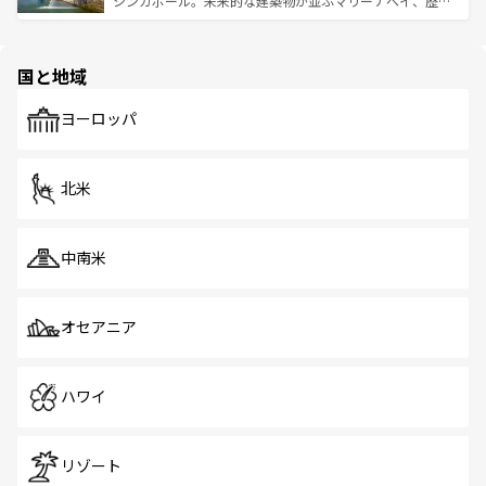
シンガポール。未来的な建築物が並ぶマリーナベイ、歴史
ける。 なお、新着のタイ情報は
コンテンツ一覧
を参照して
そう。 なお、新着の香港情報は
コンテンツ一覧
を参照して
と伝統を感じられるエスニックタウン、多数の緑豊かな公
ほしい。
ほしい。
園や自然保護区など、自然が調和した近代的な景観と文化
の多様性あふれるカラフルな町は、どこを歩いても新しい
国と地域
発見がある。さらに、治安のよさや充実した公共交通機関
も、旅行者にとっては魅力的なポイント。グルメも豊富
で、ホーカーズは地元の風情を楽しめる外せないスポット
ヨーロッパ
だ。訪れる人を飽きさせないシンガポールで、多様な魅力
を体感しよう。 なお、新着のシンガポール情報は
コンテン
ツ一覧
を参照してほしい。
北米
中南米
オセアニア
ハワイ
リゾート