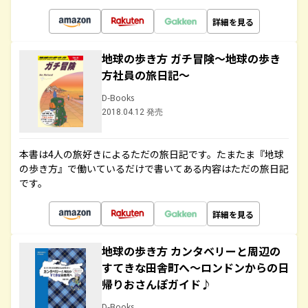
詳細を見る
地球の歩き方 ガチ冒険～地球の歩き
方社員の旅日記～
D-Books
2018.04.12 発売
本書は4人の旅好きによるただの旅日記です。たまたま『地球
の歩き方』で働いているだけで書いてある内容はただの旅日記
です。
詳細を見る
地球の歩き方 カンタベリーと周辺の
すてきな田舎町へ～ロンドンからの日
帰りおさんぽガイド♪
D-Books