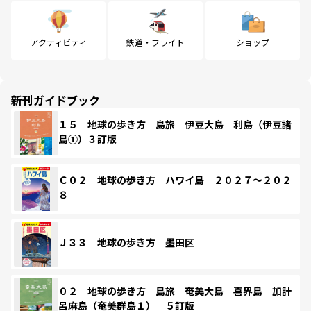
アクティビティ
鉄道・フライト
ショップ
新刊ガイドブック
１５ 地球の歩き方 島旅 伊豆大島 利島（伊豆諸
島①）３訂版
Ｃ０２ 地球の歩き方 ハワイ島 ２０２７～２０２
８
Ｊ３３ 地球の歩き方 墨田区
０２ 地球の歩き方 島旅 奄美大島 喜界島 加計
呂麻島（奄美群島１） ５訂版