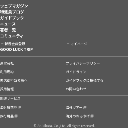
ウェブマガジン
特派員ブログ
ガイドブック
ニュース
著者一覧
コミュニティ
新規会員登録
マイページ
GOOD LUCK TRIP
運営会社
プライバシーポリシー
利用規約
ガイドライン
書店御担当者様へ
ガイドブックに投稿する
採用情報
お問い合わせ
関連サービス
海外航空券
海外ツアー
旅行用品
海外のおみやげ
© Arukikata. Co.,Ltd. All rights reserved.