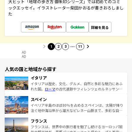
大ヒット「地球の歩き方 御朱印シリーズ」では初めてのコミ
ックエッセイ。イラストレーター柴田かおるが書きおろしまし
た
詳細を見る
…
1
2
3
11
AD
AD
人気の国と地域から探す
イタリア
イタリアは歴史、文化、グルメ、自然と多彩な魅力にあふ
れた国。
ローマ
の古代遺跡やフィレンツェのルネッサンス
美術、ヴェネツィアの運河など、歴史あるスポットはもち
スペイン
ろん、トスカーナの美しい田園風景やアマルフィ海岸の絶
景など、自然景観も見逃せない。観光の合間には、本場の
イベリア半島のほぼ80％を占めるスペインは、太陽が降り
ピザやパスタなど、絶品のイタリア料理を堪能することも
注ぐ地中海沿岸から雄大なピレネー山脈まで、多彩な自然
できる。朝目覚めてから夜眠るまで、すべての瞬間を楽し
と文化が詰まったヨーロッパ屈指の旅行先だ。多様な地域
フランス
ませてくれるイタリアで、忘れられない旅をしてみよう！
文化が根付くこの国では、情熱的なフラメンコ、熱気あふ
なお、新着のイタリア情報は
コンテンツ一覧
を参照してほ
れる闘牛、そして美味しいタパスが生活の一部となってい
フランスは、世界中の旅行者を魅了し続けるヨーロッパ屈
しい。
る。首都マドリードの洗練された雰囲気や、バルセロナの
指の観光地だ。首都パリのエッフェル塔やルーブル美術館