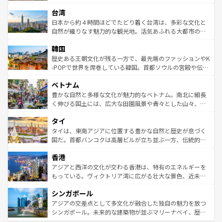
るだろう。車でのロードトリップや列車の旅も、アメリカ
文化や歴史が息づいている。「アロハスピリット」と呼ば
ストラリア東海岸北部に広がる大サンゴ礁地帯グレートバ
ならではの贅沢な旅のスタイルだ。 なお、新着のアメリカ
台湾
れるおもてなしの心で訪れる人々を迎えてくれるハワイの
リアリーフや大陸中央部にそびえるウルル（エアーズロッ
情報は
コンテンツ一覧
を参照してほしい。
人々、おいしいローカルフードやハワイアンミュージッ
ク）、タスマニアの美しい原生林やケアンズの熱帯雨林な
日本から約４時間ほどでたどり着く台湾は、多彩な文化と
ク、伝統的なフラダンスなど、すべてがハワイの魅力を彩
ど、見どころがたくさん。また、カフェやワイン、オージ
自然が織りなす魅力的な観光地。活気あふれる大都市の台
っている。訪れるたびに新しい発見と感動が待っているハ
ービーフなどの食文化も豊かで、美味しいものであふれて
北やノスタルジックな町並みが人気な九份（ジォウフェ
ワイを、存分に味わってほしい。 なお、新着のハワイ情報
韓国
いる。アクティビティも充実しており、サーフィンやダイ
ン）、静ひつな山岳地帯である台湾東部など、都市の喧騒
は
コンテンツ一覧
を参照してほしい。
ビング、ハイキングなど、アウトドア好きにはたまらな
と山間の静けさが共存しており、訪れる人に新しい発見と
歴史ある王朝文化が残る一方で、最先端のファッションやK
い。オーストラリアの多彩な魅力を存分に味わいつくそ
驚きをもたらしてくれる。また、奥深い台湾の食文化も魅
-POPで世界を席巻している韓国。首都ソウルの宮殿や伝統
う。 なお、新着のオーストラリア情報は
コンテンツ一覧
を
力で、夜市などの屋台グルメから高級料理、ヘルシーで美
家屋が並ぶエリアでは韓国の歴史と文化に浸ることがで
参照してほしい。
ベトナム
容にもいいと評判のスイーツなど、バラエティ豊かな料理
き、地方に足を延ばせば四季折々の自然美を楽しむことが
が味わえる。 なお、新着の台湾情報は
コンテンツ一覧
を参
できる。そして、キムチや焼肉、絶品のストリートフード
豊かな自然と多様な文化が魅力的なベトナム。南北に細長
照してほしい。
まで、さまざまな韓国料理が待っている。夜には、韓国な
く伸びる国土には、広大な田園風景や青々とした山々、世
らではのナイトライフも堪能できる。あたたかいホスピタ
界遺産に登録された壮大な自然景観が点在し、都市部では
タイ
リティに包まれながら、韓国の多彩な魅力を心ゆくまで味
急速な発展と共に伝統が息づく。ハノイの古い町並みやホ
わってみてほしい。 なお、新着の韓国情報は
コンテンツ一
ーチミン市のフランス統治時代の建物も、独特の雰囲気を
タイは、東南アジアに位置する豊かな自然と歴史が息づく
覧
を参照してほしい。
醸し出している。また、バラエティの豊かさとおいしさで
国だ。首都バンコクは高層ビルが立ち並ぶ一方、伝統的な
世界中の食通を魅了してやまないベトナム料理も魅力のひ
寺院や市場がいたるところに点在し、古きよき文化と現代
香港
とつ。フォーやバインミー、ベトナムコーヒーなどは、ぜ
の活気が交差している。北部ではチェンマイなどの山岳地
ひ現地で味わいたい。どの地域を訪れてもあたたかい人々
帯で自然と触れ合い、南部ではプーケットやクラビの美し
アジアと西洋の文化が交わる香港は、特有のエネルギーを
が旅行者を迎えてくれるので、きっと忘れられない旅にな
いビーチでリゾート気分を楽しむことができる。タイ料理
もっている。ヴィクトリア湾に広がる壮大な景色、近未来
るはずだ。 なお、新着のベトナム情報は
コンテンツ一覧
を
は世界的に有名で、屋台から高級レストランまで味覚を刺
的なアートスポット、そして歴史と現代が融合した町並
参照してほしい。
シンガポール
激する。気候は一年中温暖で、どの季節にも異なる楽しみ
み、どこを訪れても感動するはず。観光スポットが密集し
が待っている。親しみやすいタイの人々、仏教を中心とし
ており、効率よく見どころを回れるのも魅力。息をのむよ
アジアの交差点として多文化が融合した独自の魅力を放つ
た文化、そして多様な観光資源が、訪れる旅人を魅了し続
うな絶景から文化的な体験まで、香港を存分に楽しみ尽く
シンガポール。未来的な建築物が並ぶマリーナベイ、歴史
ける。 なお、新着のタイ情報は
コンテンツ一覧
を参照して
そう。 なお、新着の香港情報は
コンテンツ一覧
を参照して
と伝統を感じられるエスニックタウン、多数の緑豊かな公