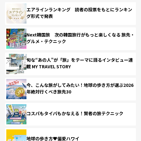
エアラインランキング 読者の投票をもとにランキン
グ形式で発表
Next韓国旅 次の韓国旅行がもっと楽しくなる 旅先・
グルメ・テクニック
旬な“あの人”が「旅」をテーマに語るインタビュー連
載 MY TRAVEL STORY
今、こんな旅がしてみたい！地球の歩き方が選ぶ2026
年絶対行くべき旅先30
コスパもタイパもかなえる！賢者の旅テクニック
地球の歩き方♥偏愛ハワイ