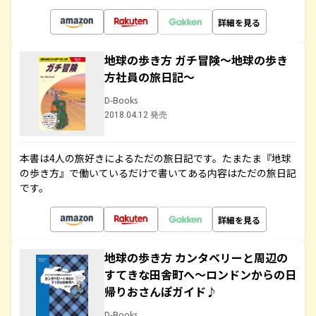
詳細を見る
地球の歩き方 ガチ冒険～地球の歩き
方社員の旅日記～
D-Books
2018.04.12 発売
本書は4人の旅好きによるただの旅日記です。たまたま『地球
の歩き方』で働いているだけで書いてある内容はただの旅日記
です。
詳細を見る
地球の歩き方 カンタベリーと周辺の
すてきな田舎町へ～ロンドンからの日
帰りおさんぽガイド♪
D-Books