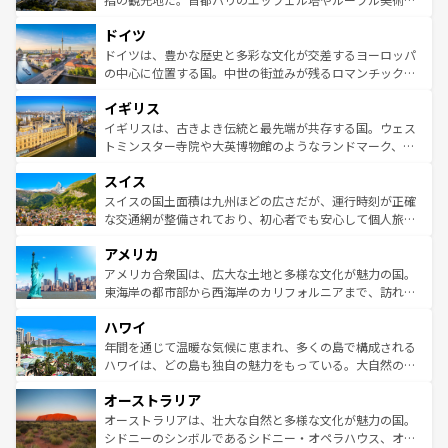
アートに溢れた街角から、地方では古代ローマ遺跡や中世
といった象徴的なスポットから、田舎町の古風な美しさま
ドイツ
の城塞都市、穏やかなビーチリゾートまで多彩な表情を見
で、幅広い魅力が詰まっている。華麗な宮殿、歴史的な大
せる。地方によって風土や気候が異なるスペインはその個
聖堂、美しいビーチ、そして豊かな自然が、訪れる者を心
ドイツは、豊かな歴史と多彩な文化が交差するヨーロッパ
性で訪れる人を魅了する。 なお、新着のスペイン情報は
コ
から魅了する。また、フランスは美食の国としても知ら
の中心に位置する国。中世の街並みが残るロマンチック街
ンテンツ一覧
を参照してほしい。
れ、フランス料理はユネスコ無形文化遺産にも登録されて
道から、未来を先取りするようなモダンな都市まで多様な
イギリス
いる。シャンパンの発祥地であるランス、プロヴァンスの
顔を持つこの国は、どこを歩いても飽きることがない。ベ
香り高いラベンダー畑など、多彩な楽しみ方が可能だ。さ
ルリンの文化的活気、バイエルン州のアルプスの絶景、そ
イギリスは、古きよき伝統と最先端が共存する国。ウェス
らに、パリ以外の地域にも魅力が溢れており、どの街角に
してライン川沿いのワイン畑といった風景は必見。ビール
トミンスター寺院や大英博物館のようなランドマーク、歴
も豊かな歴史と文化が息づいている。パリ以外の個性あふ
とソーセージを味わいながら地元の人と過ごす楽しい時間
史ある大学都市、美しい丘陵地帯や牧歌的な風景など、エ
れる地方に足を運ぶとそれぞれで全く異なる文化を体験で
スイス
は、お酒好きな人にはぜひ体験してほしい。 なお、新着の
リアごとに異なる魅力がある。また、優雅なアフタヌーン
きるだろう。 なお、新着のフランス情報は
コンテンツ一覧
ドイツ情報は
コンテンツ一覧
を参照してほしい。
ティー、ビール好きにはたまらない英国パブ、サッカー観
スイスの国土面積は九州ほどの広さだが、運行時刻が正確
を参照してほしい。
戦など、本場だからこそできる体験も豊富。イギリスを旅
な交通網が整備されており、初心者でも安心して個人旅行
して楽しみつくそう。 なお、新着のイギリス情報は
コンテ
を楽しめる。日本同様に時刻表どおりの旅が可能だ。中世
アメリカ
ンツ一覧
を参照してほしい。
の建物がそのまま残る町や、スイスならではのユニークな
博物館もあり、アルプス観光だけでなく町歩きも満喫する
アメリカ合衆国は、広大な土地と多様な文化が魅力の国。
ことができる。国民の所得が高いため物価も高いが、旅行
東海岸の都市部から西海岸のカリフォルニアまで、訪れる
者向けの交通パス提供のサービスもあり、うまく活用すれ
場所ごとに異なる風景と体験が待っている。ニューヨーク
ハワイ
ば市内交通費無料で観光を楽しむこともできる。 なお、新
のような巨大都市は、観光、ショッピング、エンターテイ
着のスイス情報は
コンテンツ一覧
を参照してほしい。
ンメントが詰まった刺激的なスポットだ。一方、アメリカ
年間を通じて温暖な気候に恵まれ、多くの島で構成される
西部には大自然が広がり、グランドキャニオンやイエロー
ハワイは、どの島も独自の魅力をもっている。大自然の神
ストーン国立公園といった絶景が堪能できる。さらに、南
秘を感じたいなら、火山が生み出した壮大な景観を誇るハ
オーストラリア
部のニューオーリンズでは、音楽と美食が融合した独特の
ワイ島は見逃せない。また、定番の観光地といえばオアフ
文化が魅力。旅行者はアメリカの各地域で異なる魅力を楽
島だが、静かな自然を求めるならマウイ島やカウアイ島が
オーストラリアは、壮大な自然と多様な文化が魅力の国。
しみながら、その多様性と豊かな歴史を感じることができ
おすすめ。エメラルドグリーンに輝く海をはじめ、豊かな
シドニーのシンボルであるシドニー・オペラハウス、オー