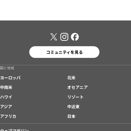
コミュニティを見る
国と地域
ヨーロッパ
北米
中南米
オセアニア
ハワイ
リゾート
アジア
中近東
アフリカ
日本
ウェブマガジン