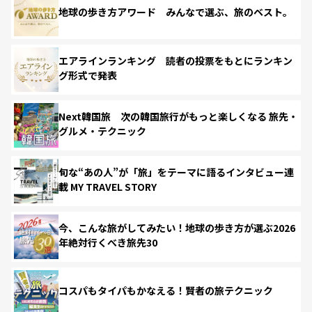
地球の歩き方アワード みんなで選ぶ、旅のベスト。
エアラインランキング 読者の投票をもとにランキン
グ形式で発表
Next韓国旅 次の韓国旅行がもっと楽しくなる 旅先・
グルメ・テクニック
旬な“あの人”が「旅」をテーマに語るインタビュー連
載 MY TRAVEL STORY
今、こんな旅がしてみたい！地球の歩き方が選ぶ2026
年絶対行くべき旅先30
コスパもタイパもかなえる！賢者の旅テクニック