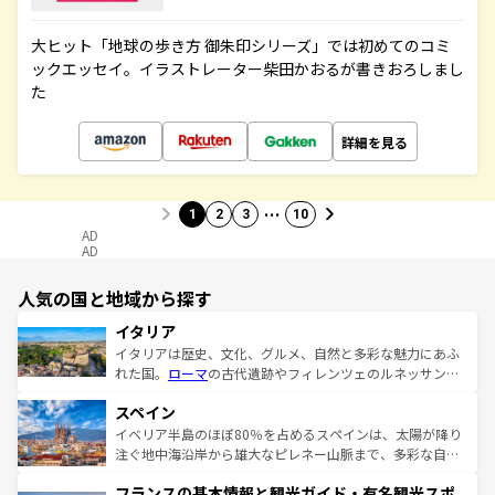
大ヒット「地球の歩き方 御朱印シリーズ」では初めてのコミ
ックエッセイ。イラストレーター柴田かおるが書きおろしまし
た
詳細を見る
…
1
2
3
10
AD
AD
人気の国と地域から探す
イタリア
イタリアは歴史、文化、グルメ、自然と多彩な魅力にあふ
れた国。
ローマ
の古代遺跡やフィレンツェのルネッサンス
美術、ヴェネツィアの運河など、歴史あるスポットはもち
スペイン
ろん、トスカーナの美しい田園風景やアマルフィ海岸の絶
景など、自然景観も見逃せない。観光の合間には、本場の
イベリア半島のほぼ80％を占めるスペインは、太陽が降り
ピザやパスタなど、絶品のイタリア料理を堪能することも
注ぐ地中海沿岸から雄大なピレネー山脈まで、多彩な自然
できる。朝目覚めてから夜眠るまで、すべての瞬間を楽し
と文化が詰まったヨーロッパ屈指の旅行先だ。多様な地域
フランスの基本情報と観光ガイド・有名観光スポ
ませてくれるイタリアで、忘れられない旅をしてみよう！
文化が根付くこの国では、情熱的なフラメンコ、熱気あふ