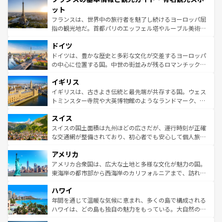
なお、新着のイタリア情報は
コンテンツ一覧
を参照してほ
れる闘牛、そして美味しいタパスが生活の一部となってい
ット
しい。
る。首都マドリードの洗練された雰囲気や、バルセロナの
フランスは、世界中の旅行者を魅了し続けるヨーロッパ屈
アートに溢れた街角から、地方では古代ローマ遺跡や中世
指の観光地だ。首都パリのエッフェル塔やルーブル美術館
の城塞都市、穏やかなビーチリゾートまで多彩な表情を見
といった象徴的なスポットから、田舎町の古風な美しさま
せる。地方によって風土や気候が異なるスペインはその個
ドイツ
で、幅広い魅力が詰まっている。華麗な宮殿、歴史的な大
性で訪れる人を魅了する。 なお、新着のスペイン情報は
コ
聖堂、美しいビーチ、そして豊かな自然が、訪れる者を心
ドイツは、豊かな歴史と多彩な文化が交差するヨーロッパ
ンテンツ一覧
を参照してほしい。
から魅了する。また、フランスは美食の国としても知ら
の中心に位置する国。中世の街並みが残るロマンチック街
れ、フランス料理はユネスコ無形文化遺産にも登録されて
道から、未来を先取りするようなモダンな都市まで多様な
イギリス
いる。シャンパンの発祥地であるランス、プロヴァンスの
顔を持つこの国は、どこを歩いても飽きることがない。ベ
香り高いラベンダー畑など、多彩な楽しみ方が可能だ。さ
ルリンの文化的活気、バイエルン州のアルプスの絶景、そ
イギリスは、古きよき伝統と最先端が共存する国。ウェス
らに、パリ以外の地域にも魅力が溢れており、どの街角に
してライン川沿いのワイン畑といった風景は必見。ビール
トミンスター寺院や大英博物館のようなランドマーク、歴
も豊かな歴史と文化が息づいている。パリ以外の個性あふ
とソーセージを味わいながら地元の人と過ごす楽しい時間
史ある大学都市、美しい丘陵地帯や牧歌的な風景など、エ
れる地方に足を運ぶとそれぞれで全く異なる文化を体験で
スイス
は、お酒好きな人にはぜひ体験してほしい。 なお、新着の
リアごとに異なる魅力がある。また、優雅なアフタヌーン
きるだろう。 なお、新着のフランス情報は
コンテンツ一覧
ドイツ情報は
コンテンツ一覧
を参照してほしい。
ティー、ビール好きにはたまらない英国パブ、サッカー観
スイスの国土面積は九州ほどの広さだが、運行時刻が正確
を参照してほしい。
戦など、本場だからこそできる体験も豊富。イギリスを旅
な交通網が整備されており、初心者でも安心して個人旅行
して楽しみつくそう。 なお、新着のイギリス情報は
コンテ
を楽しめる。日本同様に時刻表どおりの旅が可能だ。中世
アメリカ
ンツ一覧
を参照してほしい。
の建物がそのまま残る町や、スイスならではのユニークな
博物館もあり、アルプス観光だけでなく町歩きも満喫する
アメリカ合衆国は、広大な土地と多様な文化が魅力の国。
ことができる。国民の所得が高いため物価も高いが、旅行
東海岸の都市部から西海岸のカリフォルニアまで、訪れる
者向けの交通パス提供のサービスもあり、うまく活用すれ
場所ごとに異なる風景と体験が待っている。ニューヨーク
ハワイ
ば市内交通費無料で観光を楽しむこともできる。 なお、新
のような巨大都市は、観光、ショッピング、エンターテイ
着のスイス情報は
コンテンツ一覧
を参照してほしい。
ンメントが詰まった刺激的なスポットだ。一方、アメリカ
年間を通じて温暖な気候に恵まれ、多くの島で構成される
西部には大自然が広がり、グランドキャニオンやイエロー
ハワイは、どの島も独自の魅力をもっている。大自然の神
ストーン国立公園といった絶景が堪能できる。さらに、南
秘を感じたいなら、火山が生み出した壮大な景観を誇るハ