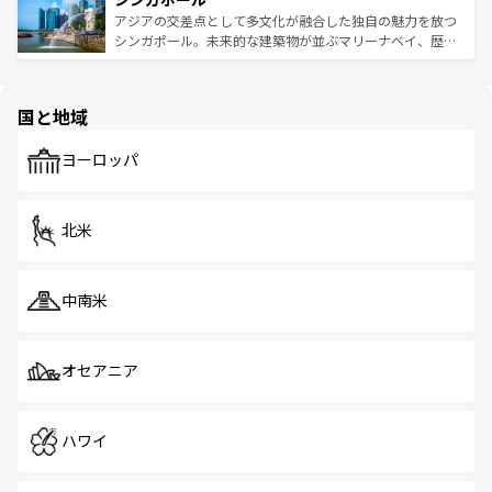
が待っている。親しみやすいタイの人々、仏教を中心とし
ており、効率よく見どころを回れるのも魅力。息をのむよ
アジアの交差点として多文化が融合した独自の魅力を放つ
た文化、そして多様な観光資源が、訪れる旅人を魅了し続
うな絶景から文化的な体験まで、香港を存分に楽しみ尽く
シンガポール。未来的な建築物が並ぶマリーナベイ、歴史
ける。 なお、新着のタイ情報は
コンテンツ一覧
を参照して
そう。 なお、新着の香港情報は
コンテンツ一覧
を参照して
と伝統を感じられるエスニックタウン、多数の緑豊かな公
ほしい。
ほしい。
園や自然保護区など、自然が調和した近代的な景観と文化
の多様性あふれるカラフルな町は、どこを歩いても新しい
国と地域
発見がある。さらに、治安のよさや充実した公共交通機関
も、旅行者にとっては魅力的なポイント。グルメも豊富
で、ホーカーズは地元の風情を楽しめる外せないスポット
ヨーロッパ
だ。訪れる人を飽きさせないシンガポールで、多様な魅力
を体感しよう。 なお、新着のシンガポール情報は
コンテン
ツ一覧
を参照してほしい。
北米
中南米
オセアニア
ハワイ