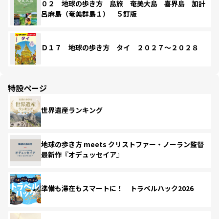
０２ 地球の歩き方 島旅 奄美大島 喜界島 加計
呂麻島（奄美群島１） ５訂版
Ｄ１７ 地球の歩き方 タイ ２０２７～２０２８
特設ページ
世界遺産ランキング
地球の歩き方 meets クリストファー・ノーラン監督
最新作『オデュッセイア』
準備も滞在もスマートに！ トラベルハック2026