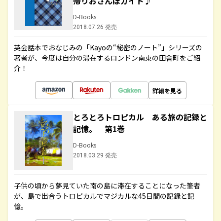
帰りおさんぽガイド♪
D-Books
2018.07.26 発売
英会話本でおなじみの「Kayoの“秘密のノート”」シリーズの
著者が、今度は自分の滞在するロンドン南東の田舎町をご紹
介！
詳細を見る
とろとろトロピカル ある旅の記録と
記憶。 第1巻
D-Books
2018.03.29 発売
子供の頃から夢見ていた南の島に滞在することになった筆者
が、島で出合うトロピカルでマジカルな45日間の記録と記
憶。