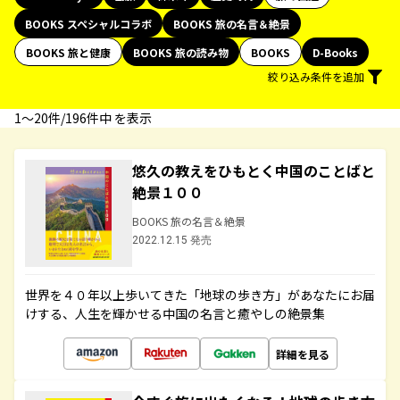
BOOKS スペシャルコラボ
BOOKS 旅の名言＆絶景
BOOKS 旅と健康
BOOKS 旅の読み物
BOOKS
D-Books
絞り込み条件を追加
1〜20件/196件中 を表示
悠久の教えをひもとく中国のことばと
絶景１００
BOOKS 旅の名言＆絶景
2022.12.15 発売
世界を４０年以上歩いてきた「地球の歩き方」があなたにお届
けする、人生を輝かせる中国の名言と癒やしの絶景集
詳細を見る