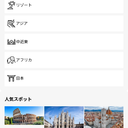
リゾート
アジア
中近東
アフリカ
日本
人気スポット