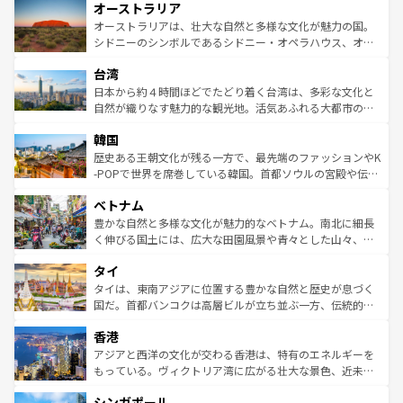
オーストラリア
部のニューオーリンズでは、音楽と美食が融合した独特の
ワイ島は見逃せない。また、定番の観光地といえばオアフ
文化が魅力。旅行者はアメリカの各地域で異なる魅力を楽
島だが、静かな自然を求めるならマウイ島やカウアイ島が
オーストラリアは、壮大な自然と多様な文化が魅力の国。
しみながら、その多様性と豊かな歴史を感じることができ
おすすめ。エメラルドグリーンに輝く海をはじめ、豊かな
シドニーのシンボルであるシドニー・オペラハウス、オー
るだろう。車でのロードトリップや列車の旅も、アメリカ
文化や歴史が息づいている。「アロハスピリット」と呼ば
ストラリア東海岸北部に広がる大サンゴ礁地帯グレートバ
ならではの贅沢な旅のスタイルだ。 なお、新着のアメリカ
台湾
れるおもてなしの心で訪れる人々を迎えてくれるハワイの
リアリーフや大陸中央部にそびえるウルル（エアーズロッ
情報は
コンテンツ一覧
を参照してほしい。
人々、おいしいローカルフードやハワイアンミュージッ
ク）、タスマニアの美しい原生林やケアンズの熱帯雨林な
日本から約４時間ほどでたどり着く台湾は、多彩な文化と
ク、伝統的なフラダンスなど、すべてがハワイの魅力を彩
ど、見どころがたくさん。また、カフェやワイン、オージ
自然が織りなす魅力的な観光地。活気あふれる大都市の台
っている。訪れるたびに新しい発見と感動が待っているハ
ービーフなどの食文化も豊かで、美味しいものであふれて
北やノスタルジックな町並みが人気な九份（ジォウフェ
ワイを、存分に味わってほしい。 なお、新着のハワイ情報
韓国
いる。アクティビティも充実しており、サーフィンやダイ
ン）、静ひつな山岳地帯である台湾東部など、都市の喧騒
は
コンテンツ一覧
を参照してほしい。
ビング、ハイキングなど、アウトドア好きにはたまらな
と山間の静けさが共存しており、訪れる人に新しい発見と
歴史ある王朝文化が残る一方で、最先端のファッションやK
い。オーストラリアの多彩な魅力を存分に味わいつくそ
驚きをもたらしてくれる。また、奥深い台湾の食文化も魅
-POPで世界を席巻している韓国。首都ソウルの宮殿や伝統
う。 なお、新着のオーストラリア情報は
コンテンツ一覧
を
力で、夜市などの屋台グルメから高級料理、ヘルシーで美
家屋が並ぶエリアでは韓国の歴史と文化に浸ることがで
参照してほしい。
ベトナム
容にもいいと評判のスイーツなど、バラエティ豊かな料理
き、地方に足を延ばせば四季折々の自然美を楽しむことが
が味わえる。 なお、新着の台湾情報は
コンテンツ一覧
を参
できる。そして、キムチや焼肉、絶品のストリートフード
豊かな自然と多様な文化が魅力的なベトナム。南北に細長
照してほしい。
まで、さまざまな韓国料理が待っている。夜には、韓国な
く伸びる国土には、広大な田園風景や青々とした山々、世
らではのナイトライフも堪能できる。あたたかいホスピタ
界遺産に登録された壮大な自然景観が点在し、都市部では
タイ
リティに包まれながら、韓国の多彩な魅力を心ゆくまで味
急速な発展と共に伝統が息づく。ハノイの古い町並みやホ
わってみてほしい。 なお、新着の韓国情報は
コンテンツ一
ーチミン市のフランス統治時代の建物も、独特の雰囲気を
タイは、東南アジアに位置する豊かな自然と歴史が息づく
覧
を参照してほしい。
醸し出している。また、バラエティの豊かさとおいしさで
国だ。首都バンコクは高層ビルが立ち並ぶ一方、伝統的な
世界中の食通を魅了してやまないベトナム料理も魅力のひ
寺院や市場がいたるところに点在し、古きよき文化と現代
香港
とつ。フォーやバインミー、ベトナムコーヒーなどは、ぜ
の活気が交差している。北部ではチェンマイなどの山岳地
ひ現地で味わいたい。どの地域を訪れてもあたたかい人々
帯で自然と触れ合い、南部ではプーケットやクラビの美し
アジアと西洋の文化が交わる香港は、特有のエネルギーを
が旅行者を迎えてくれるので、きっと忘れられない旅にな
いビーチでリゾート気分を楽しむことができる。タイ料理
もっている。ヴィクトリア湾に広がる壮大な景色、近未来
るはずだ。 なお、新着のベトナム情報は
コンテンツ一覧
を
は世界的に有名で、屋台から高級レストランまで味覚を刺
的なアートスポット、そして歴史と現代が融合した町並
参照してほしい。
シンガポール
激する。気候は一年中温暖で、どの季節にも異なる楽しみ
み、どこを訪れても感動するはず。観光スポットが密集し