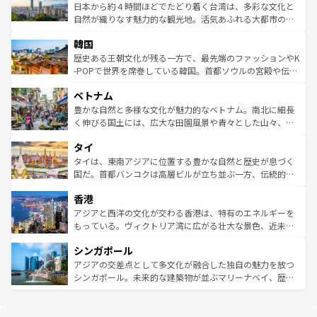
情報は
コンテンツ一覧
を参照してほしい。
人々、おいしいローカルフードやハワイアンミュージッ
ク）、タスマニアの美しい原生林やケアンズの熱帯雨林な
日本から約４時間ほどでたどり着く台湾は、多彩な文化と
ク、伝統的なフラダンスなど、すべてがハワイの魅力を彩
ど、見どころがたくさん。また、カフェやワイン、オージ
自然が織りなす魅力的な観光地。活気あふれる大都市の台
っている。訪れるたびに新しい発見と感動が待っているハ
ービーフなどの食文化も豊かで、美味しいものであふれて
北やノスタルジックな町並みが人気な九份（ジォウフェ
ワイを、存分に味わってほしい。 なお、新着のハワイ情報
韓国
いる。アクティビティも充実しており、サーフィンやダイ
ン）、静ひつな山岳地帯である台湾東部など、都市の喧騒
は
コンテンツ一覧
を参照してほしい。
ビング、ハイキングなど、アウトドア好きにはたまらな
と山間の静けさが共存しており、訪れる人に新しい発見と
歴史ある王朝文化が残る一方で、最先端のファッションやK
い。オーストラリアの多彩な魅力を存分に味わいつくそ
驚きをもたらしてくれる。また、奥深い台湾の食文化も魅
-POPで世界を席巻している韓国。首都ソウルの宮殿や伝統
う。 なお、新着のオーストラリア情報は
コンテンツ一覧
を
力で、夜市などの屋台グルメから高級料理、ヘルシーで美
家屋が並ぶエリアでは韓国の歴史と文化に浸ることがで
参照してほしい。
ベトナム
容にもいいと評判のスイーツなど、バラエティ豊かな料理
き、地方に足を延ばせば四季折々の自然美を楽しむことが
が味わえる。 なお、新着の台湾情報は
コンテンツ一覧
を参
できる。そして、キムチや焼肉、絶品のストリートフード
豊かな自然と多様な文化が魅力的なベトナム。南北に細長
照してほしい。
まで、さまざまな韓国料理が待っている。夜には、韓国な
く伸びる国土には、広大な田園風景や青々とした山々、世
らではのナイトライフも堪能できる。あたたかいホスピタ
界遺産に登録された壮大な自然景観が点在し、都市部では
タイ
リティに包まれながら、韓国の多彩な魅力を心ゆくまで味
急速な発展と共に伝統が息づく。ハノイの古い町並みやホ
わってみてほしい。 なお、新着の韓国情報は
コンテンツ一
ーチミン市のフランス統治時代の建物も、独特の雰囲気を
タイは、東南アジアに位置する豊かな自然と歴史が息づく
覧
を参照してほしい。
醸し出している。また、バラエティの豊かさとおいしさで
国だ。首都バンコクは高層ビルが立ち並ぶ一方、伝統的な
世界中の食通を魅了してやまないベトナム料理も魅力のひ
寺院や市場がいたるところに点在し、古きよき文化と現代
香港
とつ。フォーやバインミー、ベトナムコーヒーなどは、ぜ
の活気が交差している。北部ではチェンマイなどの山岳地
ひ現地で味わいたい。どの地域を訪れてもあたたかい人々
帯で自然と触れ合い、南部ではプーケットやクラビの美し
アジアと西洋の文化が交わる香港は、特有のエネルギーを
が旅行者を迎えてくれるので、きっと忘れられない旅にな
いビーチでリゾート気分を楽しむことができる。タイ料理
もっている。ヴィクトリア湾に広がる壮大な景色、近未来
るはずだ。 なお、新着のベトナム情報は
コンテンツ一覧
を
は世界的に有名で、屋台から高級レストランまで味覚を刺
的なアートスポット、そして歴史と現代が融合した町並
参照してほしい。
シンガポール
激する。気候は一年中温暖で、どの季節にも異なる楽しみ
み、どこを訪れても感動するはず。観光スポットが密集し
が待っている。親しみやすいタイの人々、仏教を中心とし
ており、効率よく見どころを回れるのも魅力。息をのむよ
アジアの交差点として多文化が融合した独自の魅力を放つ
た文化、そして多様な観光資源が、訪れる旅人を魅了し続
うな絶景から文化的な体験まで、香港を存分に楽しみ尽く
シンガポール。未来的な建築物が並ぶマリーナベイ、歴史
ける。 なお、新着のタイ情報は
コンテンツ一覧
を参照して
そう。 なお、新着の香港情報は
コンテンツ一覧
を参照して
と伝統を感じられるエスニックタウン、多数の緑豊かな公
ほしい。
ほしい。
園や自然保護区など、自然が調和した近代的な景観と文化
の多様性あふれるカラフルな町は、どこを歩いても新しい