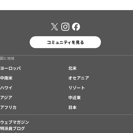
コミュニティを見る
国と地域
ヨーロッパ
北米
中南米
オセアニア
ハワイ
リゾート
アジア
中近東
アフリカ
日本
ウェブマガジン
特派員ブログ