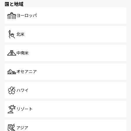
国と地域
発見がある。さらに、治安のよさや充実した公共交通機関
も、旅行者にとっては魅力的なポイント。グルメも豊富
で、ホーカーズは地元の風情を楽しめる外せないスポット
ヨーロッパ
だ。訪れる人を飽きさせないシンガポールで、多様な魅力
を体感しよう。 なお、新着のシンガポール情報は
コンテン
ツ一覧
を参照してほしい。
北米
中南米
オセアニア
ハワイ
リゾート
アジア