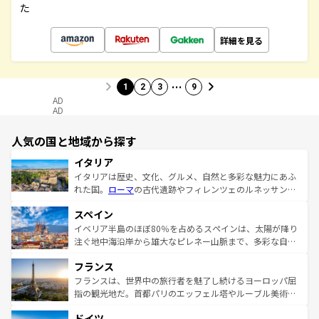
た
詳細を見る
…
1
2
3
9
AD
AD
人気の国と地域から探す
イタリア
イタリアは歴史、文化、グルメ、自然と多彩な魅力にあふ
れた国。
ローマ
の古代遺跡やフィレンツェのルネッサンス
美術、ヴェネツィアの運河など、歴史あるスポットはもち
スペイン
ろん、トスカーナの美しい田園風景やアマルフィ海岸の絶
景など、自然景観も見逃せない。観光の合間には、本場の
イベリア半島のほぼ80％を占めるスペインは、太陽が降り
ピザやパスタなど、絶品のイタリア料理を堪能することも
注ぐ地中海沿岸から雄大なピレネー山脈まで、多彩な自然
できる。朝目覚めてから夜眠るまで、すべての瞬間を楽し
と文化が詰まったヨーロッパ屈指の旅行先だ。多様な地域
フランス
ませてくれるイタリアで、忘れられない旅をしてみよう！
文化が根付くこの国では、情熱的なフラメンコ、熱気あふ
なお、新着のイタリア情報は
コンテンツ一覧
を参照してほ
れる闘牛、そして美味しいタパスが生活の一部となってい
フランスは、世界中の旅行者を魅了し続けるヨーロッパ屈
しい。
る。首都マドリードの洗練された雰囲気や、バルセロナの
指の観光地だ。首都パリのエッフェル塔やルーブル美術館
アートに溢れた街角から、地方では古代ローマ遺跡や中世
といった象徴的なスポットから、田舎町の古風な美しさま
ドイツ
の城塞都市、穏やかなビーチリゾートまで多彩な表情を見
で、幅広い魅力が詰まっている。華麗な宮殿、歴史的な大