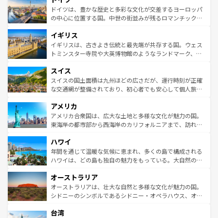
せる。地方によって風土や気候が異なるスペインはその個
聖堂、美しいビーチ、そして豊かな自然が、訪れる者を心
ドイツは、豊かな歴史と多彩な文化が交差するヨーロッパ
性で訪れる人を魅了する。 なお、新着のスペイン情報は
コ
から魅了する。また、フランスは美食の国としても知ら
の中心に位置する国。中世の街並みが残るロマンチック街
ンテンツ一覧
を参照してほしい。
れ、フランス料理はユネスコ無形文化遺産にも登録されて
道から、未来を先取りするようなモダンな都市まで多様な
イギリス
いる。シャンパンの発祥地であるランス、プロヴァンスの
顔を持つこの国は、どこを歩いても飽きることがない。ベ
香り高いラベンダー畑など、多彩な楽しみ方が可能だ。さ
ルリンの文化的活気、バイエルン州のアルプスの絶景、そ
イギリスは、古きよき伝統と最先端が共存する国。ウェス
らに、パリ以外の地域にも魅力が溢れており、どの街角に
してライン川沿いのワイン畑といった風景は必見。ビール
トミンスター寺院や大英博物館のようなランドマーク、歴
も豊かな歴史と文化が息づいている。パリ以外の個性あふ
とソーセージを味わいながら地元の人と過ごす楽しい時間
史ある大学都市、美しい丘陵地帯や牧歌的な風景など、エ
れる地方に足を運ぶとそれぞれで全く異なる文化を体験で
スイス
は、お酒好きな人にはぜひ体験してほしい。 なお、新着の
リアごとに異なる魅力がある。また、優雅なアフタヌーン
きるだろう。 なお、新着のフランス情報は
コンテンツ一覧
ドイツ情報は
コンテンツ一覧
を参照してほしい。
ティー、ビール好きにはたまらない英国パブ、サッカー観
スイスの国土面積は九州ほどの広さだが、運行時刻が正確
を参照してほしい。
戦など、本場だからこそできる体験も豊富。イギリスを旅
な交通網が整備されており、初心者でも安心して個人旅行
して楽しみつくそう。 なお、新着のイギリス情報は
コンテ
を楽しめる。日本同様に時刻表どおりの旅が可能だ。中世
アメリカ
ンツ一覧
を参照してほしい。
の建物がそのまま残る町や、スイスならではのユニークな
博物館もあり、アルプス観光だけでなく町歩きも満喫する
アメリカ合衆国は、広大な土地と多様な文化が魅力の国。
ことができる。国民の所得が高いため物価も高いが、旅行
東海岸の都市部から西海岸のカリフォルニアまで、訪れる
者向けの交通パス提供のサービスもあり、うまく活用すれ
場所ごとに異なる風景と体験が待っている。ニューヨーク
ハワイ
ば市内交通費無料で観光を楽しむこともできる。 なお、新
のような巨大都市は、観光、ショッピング、エンターテイ
着のスイス情報は
コンテンツ一覧
を参照してほしい。
ンメントが詰まった刺激的なスポットだ。一方、アメリカ
年間を通じて温暖な気候に恵まれ、多くの島で構成される
西部には大自然が広がり、グランドキャニオンやイエロー
ハワイは、どの島も独自の魅力をもっている。大自然の神
ストーン国立公園といった絶景が堪能できる。さらに、南
秘を感じたいなら、火山が生み出した壮大な景観を誇るハ
オーストラリア
部のニューオーリンズでは、音楽と美食が融合した独特の
ワイ島は見逃せない。また、定番の観光地といえばオアフ
文化が魅力。旅行者はアメリカの各地域で異なる魅力を楽
島だが、静かな自然を求めるならマウイ島やカウアイ島が
オーストラリアは、壮大な自然と多様な文化が魅力の国。
しみながら、その多様性と豊かな歴史を感じることができ
おすすめ。エメラルドグリーンに輝く海をはじめ、豊かな
シドニーのシンボルであるシドニー・オペラハウス、オー
るだろう。車でのロードトリップや列車の旅も、アメリカ
文化や歴史が息づいている。「アロハスピリット」と呼ば
ストラリア東海岸北部に広がる大サンゴ礁地帯グレートバ
ならではの贅沢な旅のスタイルだ。 なお、新着のアメリカ
台湾
れるおもてなしの心で訪れる人々を迎えてくれるハワイの
リアリーフや大陸中央部にそびえるウルル（エアーズロッ