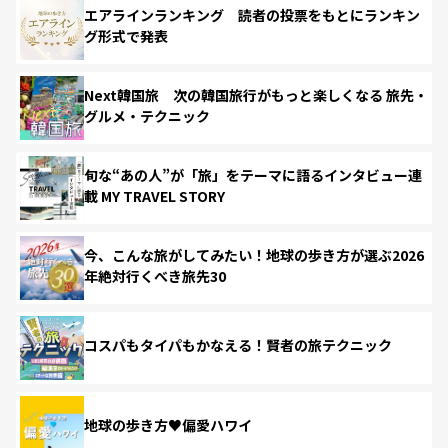
エアラインランキング 読者の投票をもとにランキン
グ形式で発表
Next韓国旅 次の韓国旅行がもっと楽しくなる 旅先・
グルメ・テクニック
旬な“あの人”が「旅」をテーマに語るインタビュー連
載 MY TRAVEL STORY
今、こんな旅がしてみたい！地球の歩き方が選ぶ2026
年絶対行くべき旅先30
コスパもタイパもかなえる！賢者の旅テクニック
地球の歩き方♥偏愛ハワイ