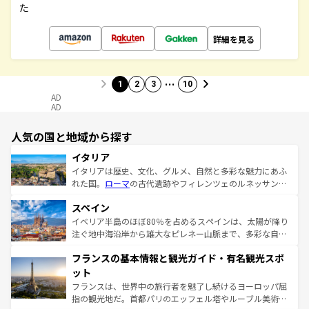
た
詳細を見る
…
1
2
3
10
AD
AD
人気の国と地域から探す
イタリア
イタリアは歴史、文化、グルメ、自然と多彩な魅力にあふ
れた国。
ローマ
の古代遺跡やフィレンツェのルネッサンス
美術、ヴェネツィアの運河など、歴史あるスポットはもち
スペイン
ろん、トスカーナの美しい田園風景やアマルフィ海岸の絶
景など、自然景観も見逃せない。観光の合間には、本場の
イベリア半島のほぼ80％を占めるスペインは、太陽が降り
ピザやパスタなど、絶品のイタリア料理を堪能することも
注ぐ地中海沿岸から雄大なピレネー山脈まで、多彩な自然
できる。朝目覚めてから夜眠るまで、すべての瞬間を楽し
と文化が詰まったヨーロッパ屈指の旅行先だ。多様な地域
フランスの基本情報と観光ガイド・有名観光スポ
ませてくれるイタリアで、忘れられない旅をしてみよう！
文化が根付くこの国では、情熱的なフラメンコ、熱気あふ
なお、新着のイタリア情報は
コンテンツ一覧
を参照してほ
れる闘牛、そして美味しいタパスが生活の一部となってい
ット
しい。
る。首都マドリードの洗練された雰囲気や、バルセロナの
フランスは、世界中の旅行者を魅了し続けるヨーロッパ屈
アートに溢れた街角から、地方では古代ローマ遺跡や中世
指の観光地だ。首都パリのエッフェル塔やルーブル美術館
の城塞都市、穏やかなビーチリゾートまで多彩な表情を見