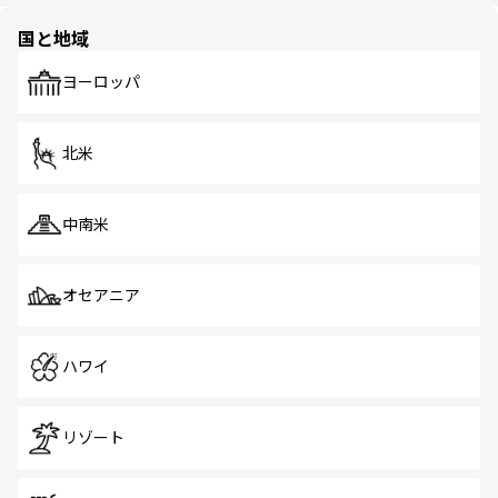
園や自然保護区など、自然が調和した近代的な景観と文化
の多様性あふれるカラフルな町は、どこを歩いても新しい
国と地域
発見がある。さらに、治安のよさや充実した公共交通機関
も、旅行者にとっては魅力的なポイント。グルメも豊富
で、ホーカーズは地元の風情を楽しめる外せないスポット
ヨーロッパ
だ。訪れる人を飽きさせないシンガポールで、多様な魅力
を体感しよう。 なお、新着のシンガポール情報は
コンテン
ツ一覧
を参照してほしい。
北米
中南米
オセアニア
ハワイ
リゾート