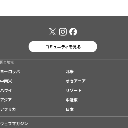
コミュニティを見る
国と地域
ヨーロッパ
北米
中南米
オセアニア
ハワイ
リゾート
アジア
中近東
アフリカ
日本
ウェブマガジン