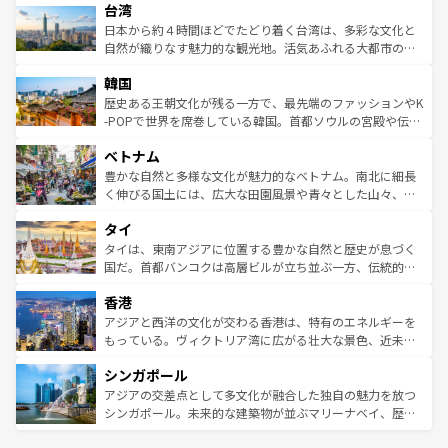
ならではの贅沢な旅のスタイルだ。 なお、新着のアメリカ
台湾
れるおもてなしの心で訪れる人々を迎えてくれるハワイの
リアリーフや大陸中央部にそびえるウルル（エアーズロッ
情報は
コンテンツ一覧
を参照してほしい。
人々、おいしいローカルフードやハワイアンミュージッ
ク）、タスマニアの美しい原生林やケアンズの熱帯雨林な
日本から約４時間ほどでたどり着く台湾は、多彩な文化と
ク、伝統的なフラダンスなど、すべてがハワイの魅力を彩
ど、見どころがたくさん。また、カフェやワイン、オージ
自然が織りなす魅力的な観光地。活気あふれる大都市の台
っている。訪れるたびに新しい発見と感動が待っているハ
ービーフなどの食文化も豊かで、美味しいものであふれて
北やノスタルジックな町並みが人気な九份（ジォウフェ
ワイを、存分に味わってほしい。 なお、新着のハワイ情報
韓国
いる。アクティビティも充実しており、サーフィンやダイ
ン）、静ひつな山岳地帯である台湾東部など、都市の喧騒
は
コンテンツ一覧
を参照してほしい。
ビング、ハイキングなど、アウトドア好きにはたまらな
と山間の静けさが共存しており、訪れる人に新しい発見と
歴史ある王朝文化が残る一方で、最先端のファッションやK
い。オーストラリアの多彩な魅力を存分に味わいつくそ
驚きをもたらしてくれる。また、奥深い台湾の食文化も魅
-POPで世界を席巻している韓国。首都ソウルの宮殿や伝統
う。 なお、新着のオーストラリア情報は
コンテンツ一覧
を
力で、夜市などの屋台グルメから高級料理、ヘルシーで美
家屋が並ぶエリアでは韓国の歴史と文化に浸ることがで
参照してほしい。
ベトナム
容にもいいと評判のスイーツなど、バラエティ豊かな料理
き、地方に足を延ばせば四季折々の自然美を楽しむことが
が味わえる。 なお、新着の台湾情報は
コンテンツ一覧
を参
できる。そして、キムチや焼肉、絶品のストリートフード
豊かな自然と多様な文化が魅力的なベトナム。南北に細長
照してほしい。
まで、さまざまな韓国料理が待っている。夜には、韓国な
く伸びる国土には、広大な田園風景や青々とした山々、世
らではのナイトライフも堪能できる。あたたかいホスピタ
界遺産に登録された壮大な自然景観が点在し、都市部では
タイ
リティに包まれながら、韓国の多彩な魅力を心ゆくまで味
急速な発展と共に伝統が息づく。ハノイの古い町並みやホ
わってみてほしい。 なお、新着の韓国情報は
コンテンツ一
ーチミン市のフランス統治時代の建物も、独特の雰囲気を
タイは、東南アジアに位置する豊かな自然と歴史が息づく
覧
を参照してほしい。
醸し出している。また、バラエティの豊かさとおいしさで
国だ。首都バンコクは高層ビルが立ち並ぶ一方、伝統的な
世界中の食通を魅了してやまないベトナム料理も魅力のひ
寺院や市場がいたるところに点在し、古きよき文化と現代
香港
とつ。フォーやバインミー、ベトナムコーヒーなどは、ぜ
の活気が交差している。北部ではチェンマイなどの山岳地
ひ現地で味わいたい。どの地域を訪れてもあたたかい人々
帯で自然と触れ合い、南部ではプーケットやクラビの美し
アジアと西洋の文化が交わる香港は、特有のエネルギーを
が旅行者を迎えてくれるので、きっと忘れられない旅にな
いビーチでリゾート気分を楽しむことができる。タイ料理
もっている。ヴィクトリア湾に広がる壮大な景色、近未来
るはずだ。 なお、新着のベトナム情報は
コンテンツ一覧
を
は世界的に有名で、屋台から高級レストランまで味覚を刺
的なアートスポット、そして歴史と現代が融合した町並
参照してほしい。
シンガポール
激する。気候は一年中温暖で、どの季節にも異なる楽しみ
み、どこを訪れても感動するはず。観光スポットが密集し
が待っている。親しみやすいタイの人々、仏教を中心とし
ており、効率よく見どころを回れるのも魅力。息をのむよ
アジアの交差点として多文化が融合した独自の魅力を放つ
た文化、そして多様な観光資源が、訪れる旅人を魅了し続
うな絶景から文化的な体験まで、香港を存分に楽しみ尽く
シンガポール。未来的な建築物が並ぶマリーナベイ、歴史
ける。 なお、新着のタイ情報は
コンテンツ一覧
を参照して
そう。 なお、新着の香港情報は
コンテンツ一覧
を参照して
と伝統を感じられるエスニックタウン、多数の緑豊かな公
ほしい。
ほしい。