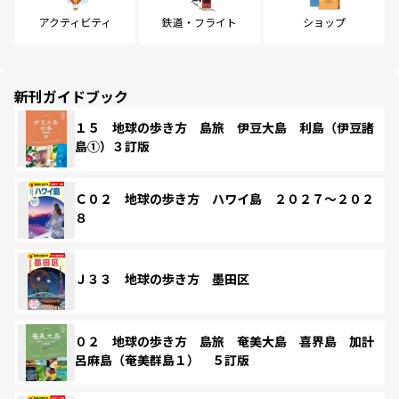
アクティビティ
鉄道・フライト
ショップ
新刊ガイドブック
１５ 地球の歩き方 島旅 伊豆大島 利島（伊豆諸
島①）３訂版
Ｃ０２ 地球の歩き方 ハワイ島 ２０２７～２０２
８
Ｊ３３ 地球の歩き方 墨田区
０２ 地球の歩き方 島旅 奄美大島 喜界島 加計
呂麻島（奄美群島１） ５訂版