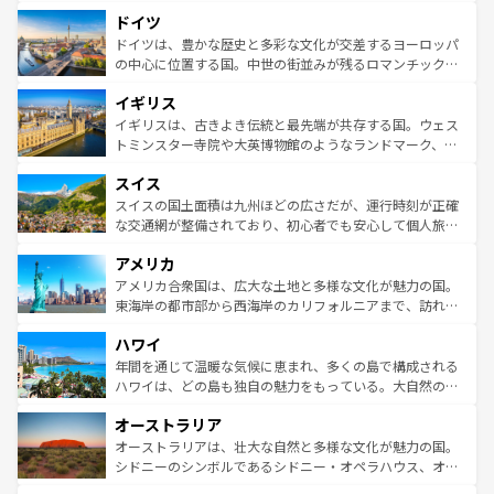
といった象徴的なスポットから、田舎町の古風な美しさま
せる。地方によって風土や気候が異なるスペインはその個
ドイツ
で、幅広い魅力が詰まっている。華麗な宮殿、歴史的な大
性で訪れる人を魅了する。 なお、新着のスペイン情報は
コ
聖堂、美しいビーチ、そして豊かな自然が、訪れる者を心
ドイツは、豊かな歴史と多彩な文化が交差するヨーロッパ
ンテンツ一覧
を参照してほしい。
から魅了する。また、フランスは美食の国としても知ら
の中心に位置する国。中世の街並みが残るロマンチック街
れ、フランス料理はユネスコ無形文化遺産にも登録されて
道から、未来を先取りするようなモダンな都市まで多様な
イギリス
いる。シャンパンの発祥地であるランス、プロヴァンスの
顔を持つこの国は、どこを歩いても飽きることがない。ベ
香り高いラベンダー畑など、多彩な楽しみ方が可能だ。さ
ルリンの文化的活気、バイエルン州のアルプスの絶景、そ
イギリスは、古きよき伝統と最先端が共存する国。ウェス
らに、パリ以外の地域にも魅力が溢れており、どの街角に
してライン川沿いのワイン畑といった風景は必見。ビール
トミンスター寺院や大英博物館のようなランドマーク、歴
も豊かな歴史と文化が息づいている。パリ以外の個性あふ
とソーセージを味わいながら地元の人と過ごす楽しい時間
史ある大学都市、美しい丘陵地帯や牧歌的な風景など、エ
れる地方に足を運ぶとそれぞれで全く異なる文化を体験で
スイス
は、お酒好きな人にはぜひ体験してほしい。 なお、新着の
リアごとに異なる魅力がある。また、優雅なアフタヌーン
きるだろう。 なお、新着のフランス情報は
コンテンツ一覧
ドイツ情報は
コンテンツ一覧
を参照してほしい。
ティー、ビール好きにはたまらない英国パブ、サッカー観
スイスの国土面積は九州ほどの広さだが、運行時刻が正確
を参照してほしい。
戦など、本場だからこそできる体験も豊富。イギリスを旅
な交通網が整備されており、初心者でも安心して個人旅行
して楽しみつくそう。 なお、新着のイギリス情報は
コンテ
を楽しめる。日本同様に時刻表どおりの旅が可能だ。中世
アメリカ
ンツ一覧
を参照してほしい。
の建物がそのまま残る町や、スイスならではのユニークな
博物館もあり、アルプス観光だけでなく町歩きも満喫する
アメリカ合衆国は、広大な土地と多様な文化が魅力の国。
ことができる。国民の所得が高いため物価も高いが、旅行
東海岸の都市部から西海岸のカリフォルニアまで、訪れる
者向けの交通パス提供のサービスもあり、うまく活用すれ
場所ごとに異なる風景と体験が待っている。ニューヨーク
ハワイ
ば市内交通費無料で観光を楽しむこともできる。 なお、新
のような巨大都市は、観光、ショッピング、エンターテイ
着のスイス情報は
コンテンツ一覧
を参照してほしい。
ンメントが詰まった刺激的なスポットだ。一方、アメリカ
年間を通じて温暖な気候に恵まれ、多くの島で構成される
西部には大自然が広がり、グランドキャニオンやイエロー
ハワイは、どの島も独自の魅力をもっている。大自然の神
ストーン国立公園といった絶景が堪能できる。さらに、南
秘を感じたいなら、火山が生み出した壮大な景観を誇るハ
オーストラリア
部のニューオーリンズでは、音楽と美食が融合した独特の
ワイ島は見逃せない。また、定番の観光地といえばオアフ
文化が魅力。旅行者はアメリカの各地域で異なる魅力を楽
島だが、静かな自然を求めるならマウイ島やカウアイ島が
オーストラリアは、壮大な自然と多様な文化が魅力の国。
しみながら、その多様性と豊かな歴史を感じることができ
おすすめ。エメラルドグリーンに輝く海をはじめ、豊かな
シドニーのシンボルであるシドニー・オペラハウス、オー
るだろう。車でのロードトリップや列車の旅も、アメリカ
文化や歴史が息づいている。「アロハスピリット」と呼ば
ストラリア東海岸北部に広がる大サンゴ礁地帯グレートバ