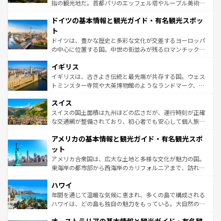
アートに溢れた街角から、地方では古代ローマ遺跡や中世
指の観光地だ。首都パリのエッフェル塔やルーブル美術館
の城塞都市、穏やかなビーチリゾートまで多彩な表情を見
といった象徴的なスポットから、田舎町の古風な美しさま
せる。地方によって風土や気候が異なるスペインはその個
ドイツの基本情報と観光ガイド・有名観光スポッ
で、幅広い魅力が詰まっている。華麗な宮殿、歴史的な大
性で訪れる人を魅了する。 なお、新着のスペイン情報は
コ
聖堂、美しいビーチ、そして豊かな自然が、訪れる者を心
ト
ンテンツ一覧
を参照してほしい。
から魅了する。また、フランスは美食の国としても知ら
ドイツは、豊かな歴史と多彩な文化が交差するヨーロッパ
れ、フランス料理はユネスコ無形文化遺産にも登録されて
の中心に位置する国。中世の街並みが残るロマンチック街
いる。シャンパンの発祥地であるランス、プロヴァンスの
道から、未来を先取りするようなモダンな都市まで多様な
香り高いラベンダー畑など、多彩な楽しみ方が可能だ。さ
イギリス
顔を持つこの国は、どこを歩いても飽きることがない。ベ
らに、パリ以外の地域にも魅力が溢れており、どの街角に
ルリンの文化的活気、バイエルン州のアルプスの絶景、そ
イギリスは、古きよき伝統と最先端が共存する国。ウェス
も豊かな歴史と文化が息づいている。パリ以外の個性あふ
してライン川沿いのワイン畑といった風景は必見。ビール
トミンスター寺院や大英博物館のようなランドマーク、歴
れる地方に足を運ぶとそれぞれで全く異なる文化を体験で
とソーセージを味わいながら地元の人と過ごす楽しい時間
史ある大学都市、美しい丘陵地帯や牧歌的な風景など、エ
きるだろう。 なお、新着のフランス情報は
コンテンツ一覧
スイス
は、お酒好きな人にはぜひ体験してほしい。 なお、新着の
リアごとに異なる魅力がある。また、優雅なアフタヌーン
を参照してほしい。
ドイツ情報は
コンテンツ一覧
を参照してほしい。
ティー、ビール好きにはたまらない英国パブ、サッカー観
スイスの国土面積は九州ほどの広さだが、運行時刻が正確
戦など、本場だからこそできる体験も豊富。イギリスを旅
な交通網が整備されており、初心者でも安心して個人旅行
して楽しみつくそう。 なお、新着のイギリス情報は
コンテ
を楽しめる。日本同様に時刻表どおりの旅が可能だ。中世
アメリカの基本情報と観光ガイド・有名観光スポ
ンツ一覧
を参照してほしい。
の建物がそのまま残る町や、スイスならではのユニークな
博物館もあり、アルプス観光だけでなく町歩きも満喫する
ット
ことができる。国民の所得が高いため物価も高いが、旅行
アメリカ合衆国は、広大な土地と多様な文化が魅力の国。
者向けの交通パス提供のサービスもあり、うまく活用すれ
東海岸の都市部から西海岸のカリフォルニアまで、訪れる
ば市内交通費無料で観光を楽しむこともできる。 なお、新
場所ごとに異なる風景と体験が待っている。ニューヨーク
着のスイス情報は
コンテンツ一覧
を参照してほしい。
ハワイ
のような巨大都市は、観光、ショッピング、エンターテイ
ンメントが詰まった刺激的なスポットだ。一方、アメリカ
年間を通じて温暖な気候に恵まれ、多くの島で構成される
西部には大自然が広がり、グランドキャニオンやイエロー
ハワイは、どの島も独自の魅力をもっている。大自然の神
ストーン国立公園といった絶景が堪能できる。さらに、南
秘を感じたいなら、火山が生み出した壮大な景観を誇るハ
部のニューオーリンズでは、音楽と美食が融合した独特の