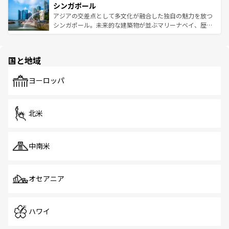
参照してほしい。
シンガポール
激する。気候は一年中温暖で、どの季節にも異なる楽しみ
み、どこを訪れても感動するはず。観光スポットが密集し
が待っている。親しみやすいタイの人々、仏教を中心とし
ており、効率よく見どころを回れるのも魅力。息をのむよ
アジアの交差点として多文化が融合した独自の魅力を放つ
た文化、そして多様な観光資源が、訪れる旅人を魅了し続
うな絶景から文化的な体験まで、香港を存分に楽しみ尽く
シンガポール。未来的な建築物が並ぶマリーナベイ、歴史
ける。 なお、新着のタイ情報は
コンテンツ一覧
を参照して
そう。 なお、新着の香港情報は
コンテンツ一覧
を参照して
と伝統を感じられるエスニックタウン、多数の緑豊かな公
ほしい。
ほしい。
園や自然保護区など、自然が調和した近代的な景観と文化
の多様性あふれるカラフルな町は、どこを歩いても新しい
国と地域
発見がある。さらに、治安のよさや充実した公共交通機関
も、旅行者にとっては魅力的なポイント。グルメも豊富
で、ホーカーズは地元の風情を楽しめる外せないスポット
ヨーロッパ
だ。訪れる人を飽きさせないシンガポールで、多様な魅力
を体感しよう。 なお、新着のシンガポール情報は
コンテン
ツ一覧
を参照してほしい。
北米
中南米
オセアニア
ハワイ