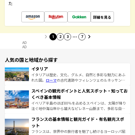
た
詳細を見る
…
1
2
3
7
AD
AD
人気の国と地域から探す
イタリア
イタリアは歴史、文化、グルメ、自然と多彩な魅力にあふ
れた国。
ローマ
の古代遺跡やフィレンツェのルネッサンス
美術、ヴェネツィアの運河など、歴史あるスポットはもち
スペインの観光ポイントと人気スポット・知ってお
ろん、トスカーナの美しい田園風景やアマルフィ海岸の絶
景など、自然景観も見逃せない。観光の合間には、本場の
くべき基本情報
ピザやパスタなど、絶品のイタリア料理を堪能することも
イベリア半島のほぼ80％を占めるスペインは、太陽が降り
できる。朝目覚めてから夜眠るまで、すべての瞬間を楽し
注ぐ地中海沿岸から雄大なピレネー山脈まで、多彩な自然
ませてくれるイタリアで、忘れられない旅をしてみよう！
と文化が詰まったヨーロッパ屈指の旅行先だ。多様な地域
なお、新着のイタリア情報は
コンテンツ一覧
を参照してほ
フランスの基本情報と観光ガイド・有名観光スポ
文化が根付くこの国では、情熱的なフラメンコ、熱気あふ
しい。
れる闘牛、そして美味しいタパスが生活の一部となってい
ット
る。首都マドリードの洗練された雰囲気や、バルセロナの
フランスは、世界中の旅行者を魅了し続けるヨーロッパ屈