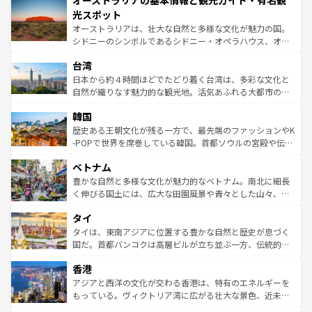
オーストラリアの基本情報と観光ガイド・有名観
ワイ島は見逃せない。また、定番の観光地といえばオアフ
文化が魅力。旅行者はアメリカの各地域で異なる魅力を楽
島だが、静かな自然を求めるならマウイ島やカウアイ島が
光スポット
しみながら、その多様性と豊かな歴史を感じることができ
おすすめ。エメラルドグリーンに輝く海をはじめ、豊かな
オーストラリアは、壮大な自然と多様な文化が魅力の国。
るだろう。車でのロードトリップや列車の旅も、アメリカ
文化や歴史が息づいている。「アロハスピリット」と呼ば
シドニーのシンボルであるシドニー・オペラハウス、オー
ならではの贅沢な旅のスタイルだ。 なお、新着のアメリカ
れるおもてなしの心で訪れる人々を迎えてくれるハワイの
ストラリア東海岸北部に広がる大サンゴ礁地帯グレートバ
情報は
コンテンツ一覧
を参照してほしい。
人々、おいしいローカルフードやハワイアンミュージッ
台湾
リアリーフや大陸中央部にそびえるウルル（エアーズロッ
ク、伝統的なフラダンスなど、すべてがハワイの魅力を彩
ク）、タスマニアの美しい原生林やケアンズの熱帯雨林な
日本から約４時間ほどでたどり着く台湾は、多彩な文化と
っている。訪れるたびに新しい発見と感動が待っているハ
ど、見どころがたくさん。また、カフェやワイン、オージ
自然が織りなす魅力的な観光地。活気あふれる大都市の台
ワイを、存分に味わってほしい。 なお、新着のハワイ情報
ービーフなどの食文化も豊かで、美味しいものであふれて
北やノスタルジックな町並みが人気な九份（ジォウフェ
は
コンテンツ一覧
を参照してほしい。
韓国
いる。アクティビティも充実しており、サーフィンやダイ
ン）、静ひつな山岳地帯である台湾東部など、都市の喧騒
ビング、ハイキングなど、アウトドア好きにはたまらな
と山間の静けさが共存しており、訪れる人に新しい発見と
歴史ある王朝文化が残る一方で、最先端のファッションやK
い。オーストラリアの多彩な魅力を存分に味わいつくそ
驚きをもたらしてくれる。また、奥深い台湾の食文化も魅
-POPで世界を席巻している韓国。首都ソウルの宮殿や伝統
う。 なお、新着のオーストラリア情報は
コンテンツ一覧
を
力で、夜市などの屋台グルメから高級料理、ヘルシーで美
家屋が並ぶエリアでは韓国の歴史と文化に浸ることがで
参照してほしい。
ベトナム
容にもいいと評判のスイーツなど、バラエティ豊かな料理
き、地方に足を延ばせば四季折々の自然美を楽しむことが
が味わえる。 なお、新着の台湾情報は
コンテンツ一覧
を参
できる。そして、キムチや焼肉、絶品のストリートフード
豊かな自然と多様な文化が魅力的なベトナム。南北に細長
照してほしい。
まで、さまざまな韓国料理が待っている。夜には、韓国な
く伸びる国土には、広大な田園風景や青々とした山々、世
らではのナイトライフも堪能できる。あたたかいホスピタ
界遺産に登録された壮大な自然景観が点在し、都市部では
タイ
リティに包まれながら、韓国の多彩な魅力を心ゆくまで味
急速な発展と共に伝統が息づく。ハノイの古い町並みやホ
わってみてほしい。 なお、新着の韓国情報は
コンテンツ一
ーチミン市のフランス統治時代の建物も、独特の雰囲気を
タイは、東南アジアに位置する豊かな自然と歴史が息づく
覧
を参照してほしい。
醸し出している。また、バラエティの豊かさとおいしさで
国だ。首都バンコクは高層ビルが立ち並ぶ一方、伝統的な
世界中の食通を魅了してやまないベトナム料理も魅力のひ
寺院や市場がいたるところに点在し、古きよき文化と現代
香港
とつ。フォーやバインミー、ベトナムコーヒーなどは、ぜ
の活気が交差している。北部ではチェンマイなどの山岳地
ひ現地で味わいたい。どの地域を訪れてもあたたかい人々
帯で自然と触れ合い、南部ではプーケットやクラビの美し
アジアと西洋の文化が交わる香港は、特有のエネルギーを
が旅行者を迎えてくれるので、きっと忘れられない旅にな
いビーチでリゾート気分を楽しむことができる。タイ料理
もっている。ヴィクトリア湾に広がる壮大な景色、近未来
るはずだ。 なお、新着のベトナム情報は
コンテンツ一覧
を
は世界的に有名で、屋台から高級レストランまで味覚を刺
的なアートスポット、そして歴史と現代が融合した町並