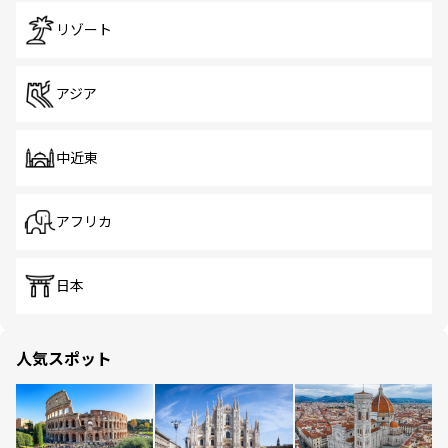
リゾート
アジア
中近東
アフリカ
日本
人気スポット