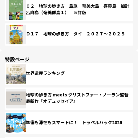
０２ 地球の歩き方 島旅 奄美大島 喜界島 加計
呂麻島（奄美群島１） ５訂版
Ｄ１７ 地球の歩き方 タイ ２０２７～２０２８
特設ページ
世界遺産ランキング
地球の歩き方 meets クリストファー・ノーラン監督
最新作『オデュッセイア』
準備も滞在もスマートに！ トラベルハック2026