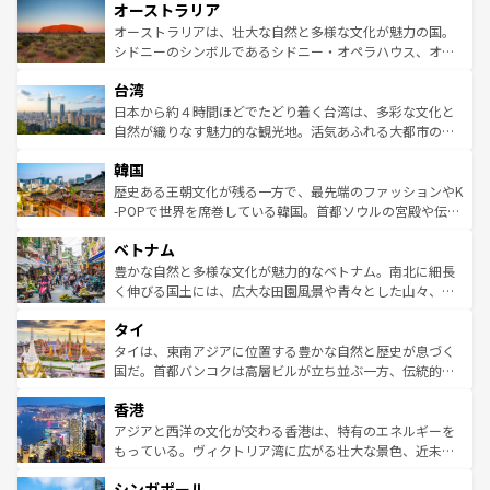
オーストラリア
部のニューオーリンズでは、音楽と美食が融合した独特の
ワイ島は見逃せない。また、定番の観光地といえばオアフ
文化が魅力。旅行者はアメリカの各地域で異なる魅力を楽
島だが、静かな自然を求めるならマウイ島やカウアイ島が
オーストラリアは、壮大な自然と多様な文化が魅力の国。
しみながら、その多様性と豊かな歴史を感じることができ
おすすめ。エメラルドグリーンに輝く海をはじめ、豊かな
シドニーのシンボルであるシドニー・オペラハウス、オー
るだろう。車でのロードトリップや列車の旅も、アメリカ
文化や歴史が息づいている。「アロハスピリット」と呼ば
ストラリア東海岸北部に広がる大サンゴ礁地帯グレートバ
ならではの贅沢な旅のスタイルだ。 なお、新着のアメリカ
台湾
れるおもてなしの心で訪れる人々を迎えてくれるハワイの
リアリーフや大陸中央部にそびえるウルル（エアーズロッ
情報は
コンテンツ一覧
を参照してほしい。
人々、おいしいローカルフードやハワイアンミュージッ
ク）、タスマニアの美しい原生林やケアンズの熱帯雨林な
日本から約４時間ほどでたどり着く台湾は、多彩な文化と
ク、伝統的なフラダンスなど、すべてがハワイの魅力を彩
ど、見どころがたくさん。また、カフェやワイン、オージ
自然が織りなす魅力的な観光地。活気あふれる大都市の台
っている。訪れるたびに新しい発見と感動が待っているハ
ービーフなどの食文化も豊かで、美味しいものであふれて
北やノスタルジックな町並みが人気な九份（ジォウフェ
ワイを、存分に味わってほしい。 なお、新着のハワイ情報
韓国
いる。アクティビティも充実しており、サーフィンやダイ
ン）、静ひつな山岳地帯である台湾東部など、都市の喧騒
は
コンテンツ一覧
を参照してほしい。
ビング、ハイキングなど、アウトドア好きにはたまらな
と山間の静けさが共存しており、訪れる人に新しい発見と
歴史ある王朝文化が残る一方で、最先端のファッションやK
い。オーストラリアの多彩な魅力を存分に味わいつくそ
驚きをもたらしてくれる。また、奥深い台湾の食文化も魅
-POPで世界を席巻している韓国。首都ソウルの宮殿や伝統
う。 なお、新着のオーストラリア情報は
コンテンツ一覧
を
力で、夜市などの屋台グルメから高級料理、ヘルシーで美
家屋が並ぶエリアでは韓国の歴史と文化に浸ることがで
参照してほしい。
ベトナム
容にもいいと評判のスイーツなど、バラエティ豊かな料理
き、地方に足を延ばせば四季折々の自然美を楽しむことが
が味わえる。 なお、新着の台湾情報は
コンテンツ一覧
を参
できる。そして、キムチや焼肉、絶品のストリートフード
豊かな自然と多様な文化が魅力的なベトナム。南北に細長
照してほしい。
まで、さまざまな韓国料理が待っている。夜には、韓国な
く伸びる国土には、広大な田園風景や青々とした山々、世
らではのナイトライフも堪能できる。あたたかいホスピタ
界遺産に登録された壮大な自然景観が点在し、都市部では
タイ
リティに包まれながら、韓国の多彩な魅力を心ゆくまで味
急速な発展と共に伝統が息づく。ハノイの古い町並みやホ
わってみてほしい。 なお、新着の韓国情報は
コンテンツ一
ーチミン市のフランス統治時代の建物も、独特の雰囲気を
タイは、東南アジアに位置する豊かな自然と歴史が息づく
覧
を参照してほしい。
醸し出している。また、バラエティの豊かさとおいしさで
国だ。首都バンコクは高層ビルが立ち並ぶ一方、伝統的な
世界中の食通を魅了してやまないベトナム料理も魅力のひ
寺院や市場がいたるところに点在し、古きよき文化と現代
香港
とつ。フォーやバインミー、ベトナムコーヒーなどは、ぜ
の活気が交差している。北部ではチェンマイなどの山岳地
ひ現地で味わいたい。どの地域を訪れてもあたたかい人々
帯で自然と触れ合い、南部ではプーケットやクラビの美し
アジアと西洋の文化が交わる香港は、特有のエネルギーを
が旅行者を迎えてくれるので、きっと忘れられない旅にな
いビーチでリゾート気分を楽しむことができる。タイ料理
もっている。ヴィクトリア湾に広がる壮大な景色、近未来
るはずだ。 なお、新着のベトナム情報は
コンテンツ一覧
を
は世界的に有名で、屋台から高級レストランまで味覚を刺
的なアートスポット、そして歴史と現代が融合した町並
参照してほしい。
シンガポール
激する。気候は一年中温暖で、どの季節にも異なる楽しみ
み、どこを訪れても感動するはず。観光スポットが密集し