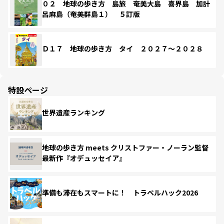
０２ 地球の歩き方 島旅 奄美大島 喜界島 加計
呂麻島（奄美群島１） ５訂版
Ｄ１７ 地球の歩き方 タイ ２０２７～２０２８
特設ページ
世界遺産ランキング
地球の歩き方 meets クリストファー・ノーラン監督
最新作『オデュッセイア』
準備も滞在もスマートに！ トラベルハック2026