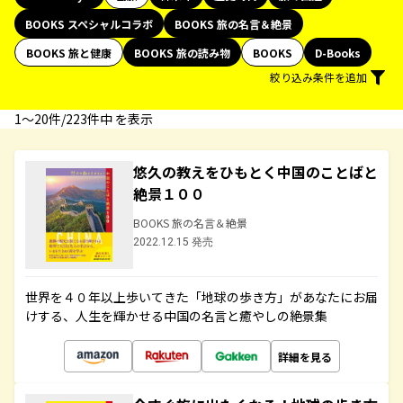
BOOKS スペシャルコラボ
BOOKS 旅の名言＆絶景
BOOKS 旅と健康
BOOKS 旅の読み物
BOOKS
D-Books
絞り込み条件を追加
1〜20件/223件中 を表示
悠久の教えをひもとく中国のことばと
絶景１００
BOOKS 旅の名言＆絶景
2022.12.15 発売
世界を４０年以上歩いてきた「地球の歩き方」があなたにお届
けする、人生を輝かせる中国の名言と癒やしの絶景集
詳細を見る