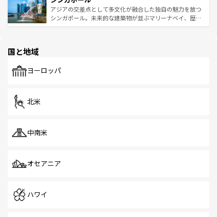
が待っている。親しみやすいタイの人々、仏教を中心とし
ており、効率よく見どころを回れるのも魅力。息をのむよ
アジアの交差点として多文化が融合した独自の魅力を放つ
た文化、そして多様な観光資源が、訪れる旅人を魅了し続
うな絶景から文化的な体験まで、香港を存分に楽しみ尽く
シンガポール。未来的な建築物が並ぶマリーナベイ、歴史
ける。 なお、新着のタイ情報は
コンテンツ一覧
を参照して
そう。 なお、新着の香港情報は
コンテンツ一覧
を参照して
と伝統を感じられるエスニックタウン、多数の緑豊かな公
ほしい。
ほしい。
園や自然保護区など、自然が調和した近代的な景観と文化
の多様性あふれるカラフルな町は、どこを歩いても新しい
国と地域
発見がある。さらに、治安のよさや充実した公共交通機関
も、旅行者にとっては魅力的なポイント。グルメも豊富
で、ホーカーズは地元の風情を楽しめる外せないスポット
ヨーロッパ
だ。訪れる人を飽きさせないシンガポールで、多様な魅力
を体感しよう。 なお、新着のシンガポール情報は
コンテン
ツ一覧
を参照してほしい。
北米
中南米
オセアニア
ハワイ