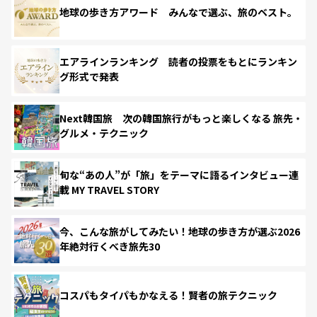
地球の歩き方アワード みんなで選ぶ、旅のベスト。
エアラインランキング 読者の投票をもとにランキン
グ形式で発表
Next韓国旅 次の韓国旅行がもっと楽しくなる 旅先・
グルメ・テクニック
旬な“あの人”が「旅」をテーマに語るインタビュー連
載 MY TRAVEL STORY
今、こんな旅がしてみたい！地球の歩き方が選ぶ2026
年絶対行くべき旅先30
コスパもタイパもかなえる！賢者の旅テクニック