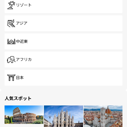
リゾート
アジア
中近東
アフリカ
日本
人気スポット