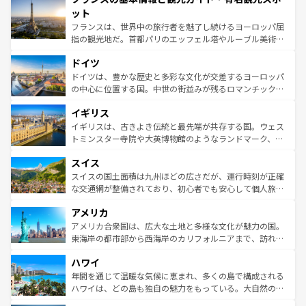
なお、新着のイタリア情報は
コンテンツ一覧
を参照してほ
れる闘牛、そして美味しいタパスが生活の一部となってい
ット
しい。
る。首都マドリードの洗練された雰囲気や、バルセロナの
フランスは、世界中の旅行者を魅了し続けるヨーロッパ屈
アートに溢れた街角から、地方では古代ローマ遺跡や中世
指の観光地だ。首都パリのエッフェル塔やルーブル美術館
の城塞都市、穏やかなビーチリゾートまで多彩な表情を見
といった象徴的なスポットから、田舎町の古風な美しさま
せる。地方によって風土や気候が異なるスペインはその個
ドイツ
で、幅広い魅力が詰まっている。華麗な宮殿、歴史的な大
性で訪れる人を魅了する。 なお、新着のスペイン情報は
コ
聖堂、美しいビーチ、そして豊かな自然が、訪れる者を心
ドイツは、豊かな歴史と多彩な文化が交差するヨーロッパ
ンテンツ一覧
を参照してほしい。
から魅了する。また、フランスは美食の国としても知ら
の中心に位置する国。中世の街並みが残るロマンチック街
れ、フランス料理はユネスコ無形文化遺産にも登録されて
道から、未来を先取りするようなモダンな都市まで多様な
イギリス
いる。シャンパンの発祥地であるランス、プロヴァンスの
顔を持つこの国は、どこを歩いても飽きることがない。ベ
香り高いラベンダー畑など、多彩な楽しみ方が可能だ。さ
ルリンの文化的活気、バイエルン州のアルプスの絶景、そ
イギリスは、古きよき伝統と最先端が共存する国。ウェス
らに、パリ以外の地域にも魅力が溢れており、どの街角に
してライン川沿いのワイン畑といった風景は必見。ビール
トミンスター寺院や大英博物館のようなランドマーク、歴
も豊かな歴史と文化が息づいている。パリ以外の個性あふ
とソーセージを味わいながら地元の人と過ごす楽しい時間
史ある大学都市、美しい丘陵地帯や牧歌的な風景など、エ
れる地方に足を運ぶとそれぞれで全く異なる文化を体験で
スイス
は、お酒好きな人にはぜひ体験してほしい。 なお、新着の
リアごとに異なる魅力がある。また、優雅なアフタヌーン
きるだろう。 なお、新着のフランス情報は
コンテンツ一覧
ドイツ情報は
コンテンツ一覧
を参照してほしい。
ティー、ビール好きにはたまらない英国パブ、サッカー観
スイスの国土面積は九州ほどの広さだが、運行時刻が正確
を参照してほしい。
戦など、本場だからこそできる体験も豊富。イギリスを旅
な交通網が整備されており、初心者でも安心して個人旅行
して楽しみつくそう。 なお、新着のイギリス情報は
コンテ
を楽しめる。日本同様に時刻表どおりの旅が可能だ。中世
アメリカ
ンツ一覧
を参照してほしい。
の建物がそのまま残る町や、スイスならではのユニークな
博物館もあり、アルプス観光だけでなく町歩きも満喫する
アメリカ合衆国は、広大な土地と多様な文化が魅力の国。
ことができる。国民の所得が高いため物価も高いが、旅行
東海岸の都市部から西海岸のカリフォルニアまで、訪れる
者向けの交通パス提供のサービスもあり、うまく活用すれ
場所ごとに異なる風景と体験が待っている。ニューヨーク
ハワイ
ば市内交通費無料で観光を楽しむこともできる。 なお、新
のような巨大都市は、観光、ショッピング、エンターテイ
着のスイス情報は
コンテンツ一覧
を参照してほしい。
ンメントが詰まった刺激的なスポットだ。一方、アメリカ
年間を通じて温暖な気候に恵まれ、多くの島で構成される
西部には大自然が広がり、グランドキャニオンやイエロー
ハワイは、どの島も独自の魅力をもっている。大自然の神
ストーン国立公園といった絶景が堪能できる。さらに、南
秘を感じたいなら、火山が生み出した壮大な景観を誇るハ