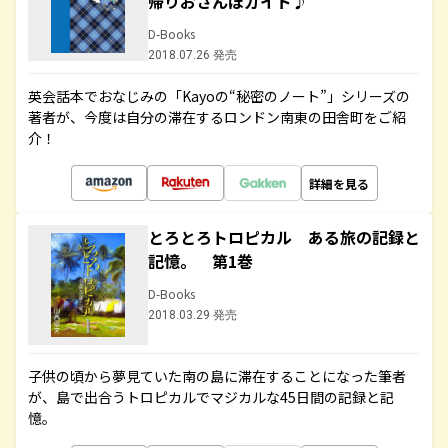
帰りおさんぽガイド♪
D-Books
2018.07.26 発売
英会話本でおなじみの「Kayoの“秘密のノート”」シリーズの
著者が、今度は自分の滞在するロンドン南東の田舎町をご紹
介！
詳細を見る
とろとろトロピカル ある旅の記録と
記憶。 第1巻
D-Books
2018.03.29 発売
子供の頃から夢見ていた南の島に滞在することになった筆者
が、島で出合うトロピカルでマジカルな45日間の記録と記
憶。