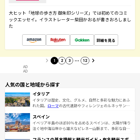
大ヒット「地球の歩き方 御朱印シリーズ」では初めてのコミ
ックエッセイ。イラストレーター柴田かおるが書きおろしまし
た
詳細を見る
…
1
2
3
12
AD
AD
人気の国と地域から探す
イタリア
イタリアは歴史、文化、グルメ、自然と多彩な魅力にあふ
れた国。
ローマ
の古代遺跡やフィレンツェのルネッサンス
美術、ヴェネツィアの運河など、歴史あるスポットはもち
スペイン
ろん、トスカーナの美しい田園風景やアマルフィ海岸の絶
景など、自然景観も見逃せない。観光の合間には、本場の
イベリア半島のほぼ80％を占めるスペインは、太陽が降り
ピザやパスタなど、絶品のイタリア料理を堪能することも
注ぐ地中海沿岸から雄大なピレネー山脈まで、多彩な自然
できる。朝目覚めてから夜眠るまで、すべての瞬間を楽し
と文化が詰まったヨーロッパ屈指の旅行先だ。多様な地域
フランスの基本情報と観光ガイド・有名観光スポ
ませてくれるイタリアで、忘れられない旅をしてみよう！
文化が根付くこの国では、情熱的なフラメンコ、熱気あふ