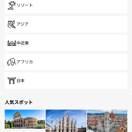
リゾート
アジア
中近東
アフリカ
日本
人気スポット