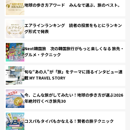
地球の歩き方アワード みんなで選ぶ、旅のベスト。
エアラインランキング 読者の投票をもとにランキン
グ形式で発表
Next韓国旅 次の韓国旅行がもっと楽しくなる 旅先・
グルメ・テクニック
旬な“あの人”が「旅」をテーマに語るインタビュー連
載 MY TRAVEL STORY
今、こんな旅がしてみたい！地球の歩き方が選ぶ2026
年絶対行くべき旅先30
コスパもタイパもかなえる！賢者の旅テクニック