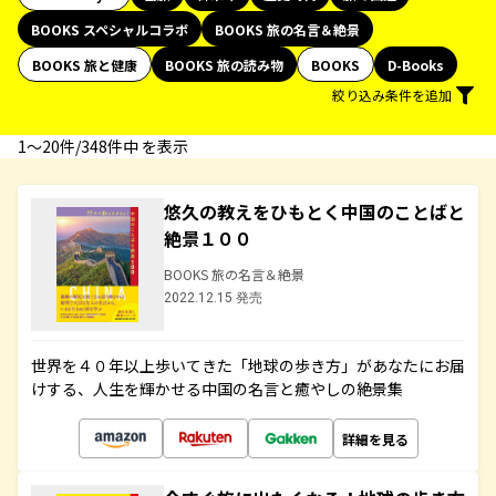
BOOKS スペシャルコラボ
BOOKS 旅の名言＆絶景
BOOKS 旅と健康
BOOKS 旅の読み物
BOOKS
D-Books
絞り込み条件を追加
1〜20件/348件中 を表示
悠久の教えをひもとく中国のことばと
絶景１００
BOOKS 旅の名言＆絶景
2022.12.15 発売
世界を４０年以上歩いてきた「地球の歩き方」があなたにお届
けする、人生を輝かせる中国の名言と癒やしの絶景集
詳細を見る