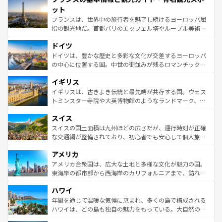
なお、新着のイタリア情報は
コンテンツ一覧
を参照してほ
れる闘牛、そして美味しいタパスが生活の一部となってい
ット
しい。
る。首都マドリードの洗練された雰囲気や、バルセロナの
フランスは、世界中の旅行者を魅了し続けるヨーロッパ屈
アートに溢れた街角から、地方では古代ローマ遺跡や中世
指の観光地だ。首都パリのエッフェル塔やルーブル美術館
の城塞都市、穏やかなビーチリゾートまで多彩な表情を見
といった象徴的なスポットから、田舎町の古風な美しさま
せる。地方によって風土や気候が異なるスペインはその個
ドイツ
で、幅広い魅力が詰まっている。華麗な宮殿、歴史的な大
性で訪れる人を魅了する。 なお、新着のスペイン情報は
コ
聖堂、美しいビーチ、そして豊かな自然が、訪れる者を心
ドイツは、豊かな歴史と多彩な文化が交差するヨーロッパ
ンテンツ一覧
を参照してほしい。
から魅了する。また、フランスは美食の国としても知ら
の中心に位置する国。中世の街並みが残るロマンチック街
れ、フランス料理はユネスコ無形文化遺産にも登録されて
道から、未来を先取りするようなモダンな都市まで多様な
イギリス
いる。シャンパンの発祥地であるランス、プロヴァンスの
顔を持つこの国は、どこを歩いても飽きることがない。ベ
香り高いラベンダー畑など、多彩な楽しみ方が可能だ。さ
ルリンの文化的活気、バイエルン州のアルプスの絶景、そ
イギリスは、古きよき伝統と最先端が共存する国。ウェス
らに、パリ以外の地域にも魅力が溢れており、どの街角に
してライン川沿いのワイン畑といった風景は必見。ビール
トミンスター寺院や大英博物館のようなランドマーク、歴
も豊かな歴史と文化が息づいている。パリ以外の個性あふ
とソーセージを味わいながら地元の人と過ごす楽しい時間
史ある大学都市、美しい丘陵地帯や牧歌的な風景など、エ
れる地方に足を運ぶとそれぞれで全く異なる文化を体験で
スイス
は、お酒好きな人にはぜひ体験してほしい。 なお、新着の
リアごとに異なる魅力がある。また、優雅なアフタヌーン
きるだろう。 なお、新着のフランス情報は
コンテンツ一覧
ドイツ情報は
コンテンツ一覧
を参照してほしい。
ティー、ビール好きにはたまらない英国パブ、サッカー観
スイスの国土面積は九州ほどの広さだが、運行時刻が正確
を参照してほしい。
戦など、本場だからこそできる体験も豊富。イギリスを旅
な交通網が整備されており、初心者でも安心して個人旅行
して楽しみつくそう。 なお、新着のイギリス情報は
コンテ
を楽しめる。日本同様に時刻表どおりの旅が可能だ。中世
アメリカ
ンツ一覧
を参照してほしい。
の建物がそのまま残る町や、スイスならではのユニークな
博物館もあり、アルプス観光だけでなく町歩きも満喫する
アメリカ合衆国は、広大な土地と多様な文化が魅力の国。
ことができる。国民の所得が高いため物価も高いが、旅行
東海岸の都市部から西海岸のカリフォルニアまで、訪れる
者向けの交通パス提供のサービスもあり、うまく活用すれ
場所ごとに異なる風景と体験が待っている。ニューヨーク
ハワイ
ば市内交通費無料で観光を楽しむこともできる。 なお、新
のような巨大都市は、観光、ショッピング、エンターテイ
着のスイス情報は
コンテンツ一覧
を参照してほしい。
ンメントが詰まった刺激的なスポットだ。一方、アメリカ
年間を通じて温暖な気候に恵まれ、多くの島で構成される
西部には大自然が広がり、グランドキャニオンやイエロー
ハワイは、どの島も独自の魅力をもっている。大自然の神
ストーン国立公園といった絶景が堪能できる。さらに、南
秘を感じたいなら、火山が生み出した壮大な景観を誇るハ