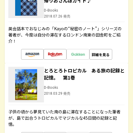
帰りおさんぽガイド♪
D-Books
2018.07.26 発売
英会話本でおなじみの「Kayoの“秘密のノート”」シリーズの
著者が、今度は自分の滞在するロンドン南東の田舎町をご紹
介！
詳細を見る
とろとろトロピカル ある旅の記録と
記憶。 第1巻
D-Books
2018.03.29 発売
子供の頃から夢見ていた南の島に滞在することになった筆者
が、島で出合うトロピカルでマジカルな45日間の記録と記
憶。