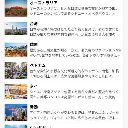
オーストラリア
部のニューオーリンズでは、音楽と美食が融合した独特の
ワイ島は見逃せない。また、定番の観光地といえばオアフ
文化が魅力。旅行者はアメリカの各地域で異なる魅力を楽
島だが、静かな自然を求めるならマウイ島やカウアイ島が
オーストラリアは、壮大な自然と多様な文化が魅力の国。
しみながら、その多様性と豊かな歴史を感じることができ
おすすめ。エメラルドグリーンに輝く海をはじめ、豊かな
シドニーのシンボルであるシドニー・オペラハウス、オー
るだろう。車でのロードトリップや列車の旅も、アメリカ
文化や歴史が息づいている。「アロハスピリット」と呼ば
ストラリア東海岸北部に広がる大サンゴ礁地帯グレートバ
ならではの贅沢な旅のスタイルだ。 なお、新着のアメリカ
台湾
れるおもてなしの心で訪れる人々を迎えてくれるハワイの
リアリーフや大陸中央部にそびえるウルル（エアーズロッ
情報は
コンテンツ一覧
を参照してほしい。
人々、おいしいローカルフードやハワイアンミュージッ
ク）、タスマニアの美しい原生林やケアンズの熱帯雨林な
日本から約４時間ほどでたどり着く台湾は、多彩な文化と
ク、伝統的なフラダンスなど、すべてがハワイの魅力を彩
ど、見どころがたくさん。また、カフェやワイン、オージ
自然が織りなす魅力的な観光地。活気あふれる大都市の台
っている。訪れるたびに新しい発見と感動が待っているハ
ービーフなどの食文化も豊かで、美味しいものであふれて
北やノスタルジックな町並みが人気な九份（ジォウフェ
ワイを、存分に味わってほしい。 なお、新着のハワイ情報
韓国
いる。アクティビティも充実しており、サーフィンやダイ
ン）、静ひつな山岳地帯である台湾東部など、都市の喧騒
は
コンテンツ一覧
を参照してほしい。
ビング、ハイキングなど、アウトドア好きにはたまらな
と山間の静けさが共存しており、訪れる人に新しい発見と
歴史ある王朝文化が残る一方で、最先端のファッションやK
い。オーストラリアの多彩な魅力を存分に味わいつくそ
驚きをもたらしてくれる。また、奥深い台湾の食文化も魅
-POPで世界を席巻している韓国。首都ソウルの宮殿や伝統
う。 なお、新着のオーストラリア情報は
コンテンツ一覧
を
力で、夜市などの屋台グルメから高級料理、ヘルシーで美
家屋が並ぶエリアでは韓国の歴史と文化に浸ることがで
参照してほしい。
ベトナム
容にもいいと評判のスイーツなど、バラエティ豊かな料理
き、地方に足を延ばせば四季折々の自然美を楽しむことが
が味わえる。 なお、新着の台湾情報は
コンテンツ一覧
を参
できる。そして、キムチや焼肉、絶品のストリートフード
豊かな自然と多様な文化が魅力的なベトナム。南北に細長
照してほしい。
まで、さまざまな韓国料理が待っている。夜には、韓国な
く伸びる国土には、広大な田園風景や青々とした山々、世
らではのナイトライフも堪能できる。あたたかいホスピタ
界遺産に登録された壮大な自然景観が点在し、都市部では
タイ
リティに包まれながら、韓国の多彩な魅力を心ゆくまで味
急速な発展と共に伝統が息づく。ハノイの古い町並みやホ
わってみてほしい。 なお、新着の韓国情報は
コンテンツ一
ーチミン市のフランス統治時代の建物も、独特の雰囲気を
タイは、東南アジアに位置する豊かな自然と歴史が息づく
覧
を参照してほしい。
醸し出している。また、バラエティの豊かさとおいしさで
国だ。首都バンコクは高層ビルが立ち並ぶ一方、伝統的な
世界中の食通を魅了してやまないベトナム料理も魅力のひ
寺院や市場がいたるところに点在し、古きよき文化と現代
香港
とつ。フォーやバインミー、ベトナムコーヒーなどは、ぜ
の活気が交差している。北部ではチェンマイなどの山岳地
ひ現地で味わいたい。どの地域を訪れてもあたたかい人々
帯で自然と触れ合い、南部ではプーケットやクラビの美し
アジアと西洋の文化が交わる香港は、特有のエネルギーを
が旅行者を迎えてくれるので、きっと忘れられない旅にな
いビーチでリゾート気分を楽しむことができる。タイ料理
もっている。ヴィクトリア湾に広がる壮大な景色、近未来
るはずだ。 なお、新着のベトナム情報は
コンテンツ一覧
を
は世界的に有名で、屋台から高級レストランまで味覚を刺
的なアートスポット、そして歴史と現代が融合した町並
参照してほしい。
シンガポール
激する。気候は一年中温暖で、どの季節にも異なる楽しみ
み、どこを訪れても感動するはず。観光スポットが密集し