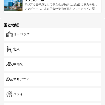
が待っている。親しみやすいタイの人々、仏教を中心とし
ており、効率よく見どころを回れるのも魅力。息をのむよ
アジアの交差点として多文化が融合した独自の魅力を放つ
た文化、そして多様な観光資源が、訪れる旅人を魅了し続
うな絶景から文化的な体験まで、香港を存分に楽しみ尽く
シンガポール。未来的な建築物が並ぶマリーナベイ、歴史
ける。 なお、新着のタイ情報は
コンテンツ一覧
を参照して
そう。 なお、新着の香港情報は
コンテンツ一覧
を参照して
と伝統を感じられるエスニックタウン、多数の緑豊かな公
ほしい。
ほしい。
園や自然保護区など、自然が調和した近代的な景観と文化
の多様性あふれるカラフルな町は、どこを歩いても新しい
国と地域
発見がある。さらに、治安のよさや充実した公共交通機関
も、旅行者にとっては魅力的なポイント。グルメも豊富
で、ホーカーズは地元の風情を楽しめる外せないスポット
ヨーロッパ
だ。訪れる人を飽きさせないシンガポールで、多様な魅力
を体感しよう。 なお、新着のシンガポール情報は
コンテン
ツ一覧
を参照してほしい。
北米
中南米
オセアニア
ハワイ