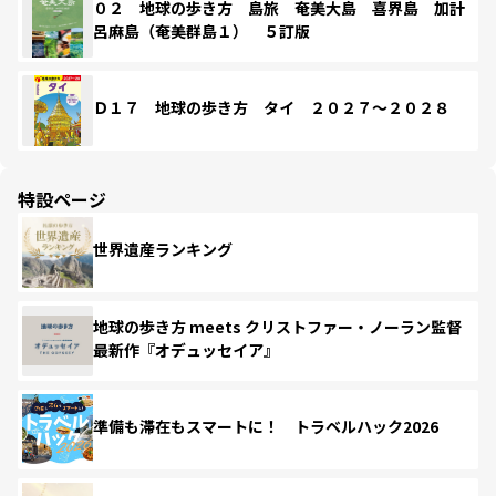
０２ 地球の歩き方 島旅 奄美大島 喜界島 加計
呂麻島（奄美群島１） ５訂版
Ｄ１７ 地球の歩き方 タイ ２０２７～２０２８
特設ページ
世界遺産ランキング
地球の歩き方 meets クリストファー・ノーラン監督
最新作『オデュッセイア』
準備も滞在もスマートに！ トラベルハック2026