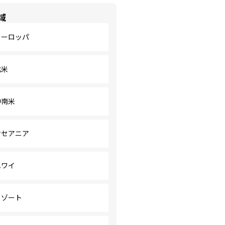
域
ヨーロッパ
北米
中南米
オセアニア
ハワイ
リゾート