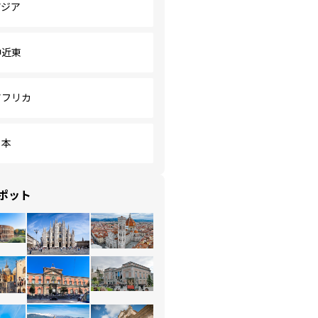
アジア
中近東
アフリカ
日本
ポット