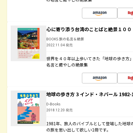
心に寄り添う台湾のことばと絶景１００
BOOKS 旅の名言＆絶景
2022.11.04 発売
世界を４０年以上歩いてきた「地球の歩き方
名言と癒やしの絶景集
地球の歩き方 3 インド・ネパール 1982
D-Books
2018.12.20 発売
1981年、旅人のバイブルとして登場した地
の旅を思い出して欲しい1冊です。