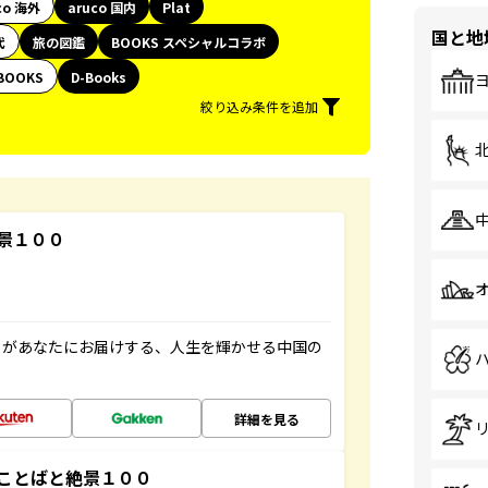
co 海外
aruco 国内
Plat
国と地
代
旅の図鑑
BOOKS スペシャルコラボ
BOOKS
D-Books
絞り込み条件を追加
景１００
」があなたにお届けする、人生を輝かせる中国の
詳細を見る
ことばと絶景１００