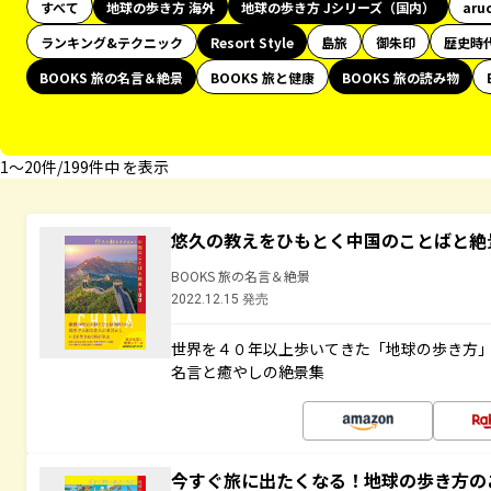
すべて
地球の歩き方 海外
地球の歩き方 Jシリーズ（国内）
aru
ランキング&テクニック
Resort Style
島旅
御朱印
歴史時
BOOKS 旅の名言＆絶景
BOOKS 旅と健康
BOOKS 旅の読み物
1〜20件/199件中 を表示
悠久の教えをひもとく中国のことばと絶
BOOKS 旅の名言＆絶景
2022.12.15 発売
世界を４０年以上歩いてきた「地球の歩き方
名言と癒やしの絶景集
今すぐ旅に出たくなる！地球の歩き方の