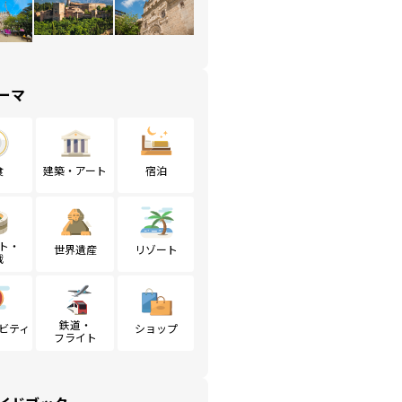
ーマ
食
建築・アート
宿泊
ト・
世界遺産
リゾート
戦
鉄道・
ビティ
ショップ
フライト