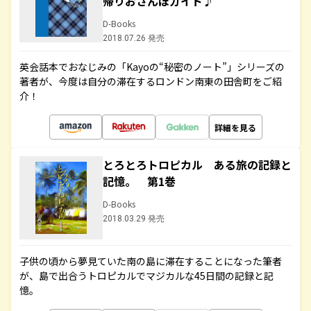
帰りおさんぽガイド♪
D-Books
2018.07.26 発売
英会話本でおなじみの「Kayoの“秘密のノート”」シリーズの
著者が、今度は自分の滞在するロンドン南東の田舎町をご紹
介！
詳細を見る
とろとろトロピカル ある旅の記録と
記憶。 第1巻
D-Books
2018.03.29 発売
子供の頃から夢見ていた南の島に滞在することになった筆者
が、島で出合うトロピカルでマジカルな45日間の記録と記
憶。