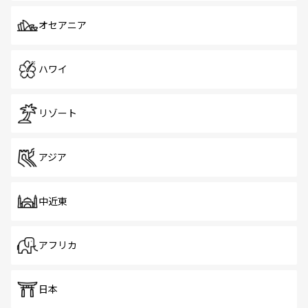
オセアニア
ハワイ
リゾート
アジア
中近東
アフリカ
日本