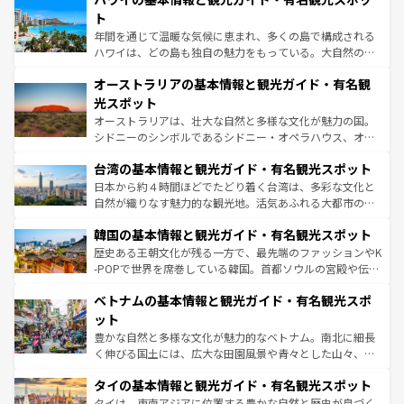
ンメントが詰まった刺激的なスポットだ。一方、アメリカ
ト
西部には大自然が広がり、グランドキャニオンやイエロー
年間を通じて温暖な気候に恵まれ、多くの島で構成される
ストーン国立公園といった絶景が堪能できる。さらに、南
ハワイは、どの島も独自の魅力をもっている。大自然の神
部のニューオーリンズでは、音楽と美食が融合した独特の
秘を感じたいなら、火山が生み出した壮大な景観を誇るハ
文化が魅力。旅行者はアメリカの各地域で異なる魅力を楽
オーストラリアの基本情報と観光ガイド・有名観
ワイ島は見逃せない。また、定番の観光地といえばオアフ
しみながら、その多様性と豊かな歴史を感じることができ
島だが、静かな自然を求めるならマウイ島やカウアイ島が
光スポット
るだろう。車でのロードトリップや列車の旅も、アメリカ
おすすめ。エメラルドグリーンに輝く海をはじめ、豊かな
オーストラリアは、壮大な自然と多様な文化が魅力の国。
ならではの贅沢な旅のスタイルだ。 なお、新着のアメリカ
文化や歴史が息づいている。「アロハスピリット」と呼ば
シドニーのシンボルであるシドニー・オペラハウス、オー
情報は
コンテンツ一覧
を参照してほしい。
れるおもてなしの心で訪れる人々を迎えてくれるハワイの
ストラリア東海岸北部に広がる大サンゴ礁地帯グレートバ
人々、おいしいローカルフードやハワイアンミュージッ
台湾の基本情報と観光ガイド・有名観光スポット
リアリーフや大陸中央部にそびえるウルル（エアーズロッ
ク、伝統的なフラダンスなど、すべてがハワイの魅力を彩
ク）、タスマニアの美しい原生林やケアンズの熱帯雨林な
日本から約４時間ほどでたどり着く台湾は、多彩な文化と
っている。訪れるたびに新しい発見と感動が待っているハ
ど、見どころがたくさん。また、カフェやワイン、オージ
自然が織りなす魅力的な観光地。活気あふれる大都市の台
ワイを、存分に味わってほしい。 なお、新着のハワイ情報
ービーフなどの食文化も豊かで、美味しいものであふれて
北やノスタルジックな町並みが人気な九份（ジォウフェ
は
コンテンツ一覧
を参照してほしい。
韓国の基本情報と観光ガイド・有名観光スポット
いる。アクティビティも充実しており、サーフィンやダイ
ン）、静ひつな山岳地帯である台湾東部など、都市の喧騒
ビング、ハイキングなど、アウトドア好きにはたまらな
と山間の静けさが共存しており、訪れる人に新しい発見と
歴史ある王朝文化が残る一方で、最先端のファッションやK
い。オーストラリアの多彩な魅力を存分に味わいつくそ
驚きをもたらしてくれる。また、奥深い台湾の食文化も魅
-POPで世界を席巻している韓国。首都ソウルの宮殿や伝統
う。 なお、新着のオーストラリア情報は
コンテンツ一覧
を
力で、夜市などの屋台グルメから高級料理、ヘルシーで美
家屋が並ぶエリアでは韓国の歴史と文化に浸ることがで
参照してほしい。
ベトナムの基本情報と観光ガイド・有名観光スポ
容にもいいと評判のスイーツなど、バラエティ豊かな料理
き、地方に足を延ばせば四季折々の自然美を楽しむことが
が味わえる。 なお、新着の台湾情報は
コンテンツ一覧
を参
できる。そして、キムチや焼肉、絶品のストリートフード
ット
照してほしい。
まで、さまざまな韓国料理が待っている。夜には、韓国な
豊かな自然と多様な文化が魅力的なベトナム。南北に細長
らではのナイトライフも堪能できる。あたたかいホスピタ
く伸びる国土には、広大な田園風景や青々とした山々、世
リティに包まれながら、韓国の多彩な魅力を心ゆくまで味
界遺産に登録された壮大な自然景観が点在し、都市部では
わってみてほしい。 なお、新着の韓国情報は
コンテンツ一
タイの基本情報と観光ガイド・有名観光スポット
急速な発展と共に伝統が息づく。ハノイの古い町並みやホ
覧
を参照してほしい。
ーチミン市のフランス統治時代の建物も、独特の雰囲気を
タイは、東南アジアに位置する豊かな自然と歴史が息づく