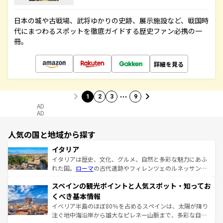
日本の城や古戦場、武将ゆかりの史跡、展示施設など、戦国時
代にまつわるスポットを徹底ガイドする歴史ファン必携の一
冊。
詳細を見る
…
1
2
3
9
AD
AD
人気の国と地域から探す
イタリア
イタリアは歴史、文化、グルメ、自然と多彩な魅力にあふ
れた国。
ローマ
の古代遺跡やフィレンツェのルネッサンス
美術、ヴェネツィアの運河など、歴史あるスポットはもち
スペインの観光ポイントと人気スポット・知ってお
ろん、トスカーナの美しい田園風景やアマルフィ海岸の絶
景など、自然景観も見逃せない。観光の合間には、本場の
くべき基本情報
ピザやパスタなど、絶品のイタリア料理を堪能することも
イベリア半島のほぼ80％を占めるスペインは、太陽が降り
できる。朝目覚めてから夜眠るまで、すべての瞬間を楽し
注ぐ地中海沿岸から雄大なピレネー山脈まで、多彩な自然
ませてくれるイタリアで、忘れられない旅をしてみよう！