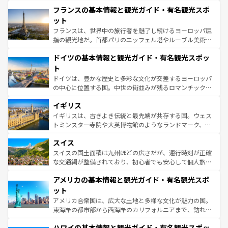
と文化が詰まったヨーロッパ屈指の旅行先だ。多様な地域
なお、新着のイタリア情報は
コンテンツ一覧
を参照してほ
フランスの基本情報と観光ガイド・有名観光スポ
文化が根付くこの国では、情熱的なフラメンコ、熱気あふ
しい。
れる闘牛、そして美味しいタパスが生活の一部となってい
ット
る。首都マドリードの洗練された雰囲気や、バルセロナの
フランスは、世界中の旅行者を魅了し続けるヨーロッパ屈
アートに溢れた街角から、地方では古代ローマ遺跡や中世
指の観光地だ。首都パリのエッフェル塔やルーブル美術館
の城塞都市、穏やかなビーチリゾートまで多彩な表情を見
といった象徴的なスポットから、田舎町の古風な美しさま
せる。地方によって風土や気候が異なるスペインはその個
ドイツの基本情報と観光ガイド・有名観光スポッ
で、幅広い魅力が詰まっている。華麗な宮殿、歴史的な大
性で訪れる人を魅了する。 なお、新着のスペイン情報は
コ
聖堂、美しいビーチ、そして豊かな自然が、訪れる者を心
ト
ンテンツ一覧
を参照してほしい。
から魅了する。また、フランスは美食の国としても知ら
ドイツは、豊かな歴史と多彩な文化が交差するヨーロッパ
れ、フランス料理はユネスコ無形文化遺産にも登録されて
の中心に位置する国。中世の街並みが残るロマンチック街
いる。シャンパンの発祥地であるランス、プロヴァンスの
道から、未来を先取りするようなモダンな都市まで多様な
香り高いラベンダー畑など、多彩な楽しみ方が可能だ。さ
イギリス
顔を持つこの国は、どこを歩いても飽きることがない。ベ
らに、パリ以外の地域にも魅力が溢れており、どの街角に
ルリンの文化的活気、バイエルン州のアルプスの絶景、そ
イギリスは、古きよき伝統と最先端が共存する国。ウェス
も豊かな歴史と文化が息づいている。パリ以外の個性あふ
してライン川沿いのワイン畑といった風景は必見。ビール
トミンスター寺院や大英博物館のようなランドマーク、歴
れる地方に足を運ぶとそれぞれで全く異なる文化を体験で
とソーセージを味わいながら地元の人と過ごす楽しい時間
史ある大学都市、美しい丘陵地帯や牧歌的な風景など、エ
きるだろう。 なお、新着のフランス情報は
コンテンツ一覧
スイス
は、お酒好きな人にはぜひ体験してほしい。 なお、新着の
リアごとに異なる魅力がある。また、優雅なアフタヌーン
を参照してほしい。
ドイツ情報は
コンテンツ一覧
を参照してほしい。
ティー、ビール好きにはたまらない英国パブ、サッカー観
スイスの国土面積は九州ほどの広さだが、運行時刻が正確
戦など、本場だからこそできる体験も豊富。イギリスを旅
な交通網が整備されており、初心者でも安心して個人旅行
して楽しみつくそう。 なお、新着のイギリス情報は
コンテ
を楽しめる。日本同様に時刻表どおりの旅が可能だ。中世
アメリカの基本情報と観光ガイド・有名観光スポ
ンツ一覧
を参照してほしい。
の建物がそのまま残る町や、スイスならではのユニークな
博物館もあり、アルプス観光だけでなく町歩きも満喫する
ット
ことができる。国民の所得が高いため物価も高いが、旅行
アメリカ合衆国は、広大な土地と多様な文化が魅力の国。
者向けの交通パス提供のサービスもあり、うまく活用すれ
東海岸の都市部から西海岸のカリフォルニアまで、訪れる
ば市内交通費無料で観光を楽しむこともできる。 なお、新
場所ごとに異なる風景と体験が待っている。ニューヨーク
着のスイス情報は
コンテンツ一覧
を参照してほしい。
ハワイの基本情報と観光ガイド・有名観光スポッ
のような巨大都市は、観光、ショッピング、エンターテイ