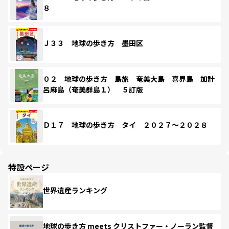
８
Ｊ３３ 地球の歩き方 墨田区
０２ 地球の歩き方 島旅 奄美大島 喜界島 加計
呂麻島（奄美群島１） ５訂版
Ｄ１７ 地球の歩き方 タイ ２０２７～２０２８
特設ページ
世界遺産ランキング
地球の歩き方 meets クリストファー・ノーラン監督