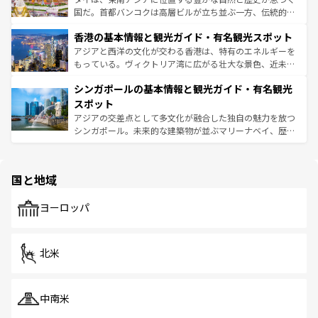
醸し出している。また、バラエティの豊かさとおいしさで
国だ。首都バンコクは高層ビルが立ち並ぶ一方、伝統的な
世界中の食通を魅了してやまないベトナム料理も魅力のひ
寺院や市場がいたるところに点在し、古きよき文化と現代
香港の基本情報と観光ガイド・有名観光スポット
とつ。フォーやバインミー、ベトナムコーヒーなどは、ぜ
の活気が交差している。北部ではチェンマイなどの山岳地
ひ現地で味わいたい。どの地域を訪れてもあたたかい人々
帯で自然と触れ合い、南部ではプーケットやクラビの美し
アジアと西洋の文化が交わる香港は、特有のエネルギーを
が旅行者を迎えてくれるので、きっと忘れられない旅にな
いビーチでリゾート気分を楽しむことができる。タイ料理
もっている。ヴィクトリア湾に広がる壮大な景色、近未来
るはずだ。 なお、新着のベトナム情報は
コンテンツ一覧
を
は世界的に有名で、屋台から高級レストランまで味覚を刺
的なアートスポット、そして歴史と現代が融合した町並
参照してほしい。
シンガポールの基本情報と観光ガイド・有名観光
激する。気候は一年中温暖で、どの季節にも異なる楽しみ
み、どこを訪れても感動するはず。観光スポットが密集し
が待っている。親しみやすいタイの人々、仏教を中心とし
ており、効率よく見どころを回れるのも魅力。息をのむよ
スポット
た文化、そして多様な観光資源が、訪れる旅人を魅了し続
うな絶景から文化的な体験まで、香港を存分に楽しみ尽く
アジアの交差点として多文化が融合した独自の魅力を放つ
ける。 なお、新着のタイ情報は
コンテンツ一覧
を参照して
そう。 なお、新着の香港情報は
コンテンツ一覧
を参照して
シンガポール。未来的な建築物が並ぶマリーナベイ、歴史
ほしい。
ほしい。
と伝統を感じられるエスニックタウン、多数の緑豊かな公
園や自然保護区など、自然が調和した近代的な景観と文化
の多様性あふれるカラフルな町は、どこを歩いても新しい
国と地域
発見がある。さらに、治安のよさや充実した公共交通機関
も、旅行者にとっては魅力的なポイント。グルメも豊富
で、ホーカーズは地元の風情を楽しめる外せないスポット
ヨーロッパ
だ。訪れる人を飽きさせないシンガポールで、多様な魅力
を体感しよう。 なお、新着のシンガポール情報は
コンテン
ツ一覧
を参照してほしい。
北米
中南米