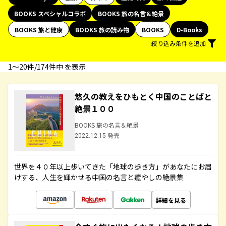
BOOKS スペシャルコラボ
BOOKS 旅の名言＆絶景
BOOKS 旅と健康
BOOKS 旅の読み物
BOOKS
D-Books
絞り込み条件を追加
1〜20件/174件中 を表示
悠久の教えをひもとく中国のことばと
絶景１００
BOOKS 旅の名言＆絶景
2022.12.15 発売
世界を４０年以上歩いてきた「地球の歩き方」があなたにお届
けする、人生を輝かせる中国の名言と癒やしの絶景集
詳細を見る