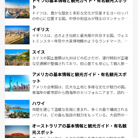
ドイツの基本情報と観光ガイド・有名観光スポッ
で、幅広い魅力が詰まっている。華麗な宮殿、歴史的な大
性で訪れる人を魅了する。 なお、新着のスペイン情報は
コ
聖堂、美しいビーチ、そして豊かな自然が、訪れる者を心
ト
ンテンツ一覧
を参照してほしい。
から魅了する。また、フランスは美食の国としても知ら
ドイツは、豊かな歴史と多彩な文化が交差するヨーロッパ
れ、フランス料理はユネスコ無形文化遺産にも登録されて
の中心に位置する国。中世の街並みが残るロマンチック街
いる。シャンパンの発祥地であるランス、プロヴァンスの
道から、未来を先取りするようなモダンな都市まで多様な
香り高いラベンダー畑など、多彩な楽しみ方が可能だ。さ
イギリス
顔を持つこの国は、どこを歩いても飽きることがない。ベ
らに、パリ以外の地域にも魅力が溢れており、どの街角に
ルリンの文化的活気、バイエルン州のアルプスの絶景、そ
イギリスは、古きよき伝統と最先端が共存する国。ウェス
も豊かな歴史と文化が息づいている。パリ以外の個性あふ
してライン川沿いのワイン畑といった風景は必見。ビール
トミンスター寺院や大英博物館のようなランドマーク、歴
れる地方に足を運ぶとそれぞれで全く異なる文化を体験で
とソーセージを味わいながら地元の人と過ごす楽しい時間
史ある大学都市、美しい丘陵地帯や牧歌的な風景など、エ
きるだろう。 なお、新着のフランス情報は
コンテンツ一覧
スイス
は、お酒好きな人にはぜひ体験してほしい。 なお、新着の
リアごとに異なる魅力がある。また、優雅なアフタヌーン
を参照してほしい。
ドイツ情報は
コンテンツ一覧
を参照してほしい。
ティー、ビール好きにはたまらない英国パブ、サッカー観
スイスの国土面積は九州ほどの広さだが、運行時刻が正確
戦など、本場だからこそできる体験も豊富。イギリスを旅
な交通網が整備されており、初心者でも安心して個人旅行
して楽しみつくそう。 なお、新着のイギリス情報は
コンテ
を楽しめる。日本同様に時刻表どおりの旅が可能だ。中世
アメリカの基本情報と観光ガイド・有名観光スポ
ンツ一覧
を参照してほしい。
の建物がそのまま残る町や、スイスならではのユニークな
博物館もあり、アルプス観光だけでなく町歩きも満喫する
ット
ことができる。国民の所得が高いため物価も高いが、旅行
アメリカ合衆国は、広大な土地と多様な文化が魅力の国。
者向けの交通パス提供のサービスもあり、うまく活用すれ
東海岸の都市部から西海岸のカリフォルニアまで、訪れる
ば市内交通費無料で観光を楽しむこともできる。 なお、新
場所ごとに異なる風景と体験が待っている。ニューヨーク
着のスイス情報は
コンテンツ一覧
を参照してほしい。
ハワイ
のような巨大都市は、観光、ショッピング、エンターテイ
ンメントが詰まった刺激的なスポットだ。一方、アメリカ
年間を通じて温暖な気候に恵まれ、多くの島で構成される
西部には大自然が広がり、グランドキャニオンやイエロー
ハワイは、どの島も独自の魅力をもっている。大自然の神
ストーン国立公園といった絶景が堪能できる。さらに、南
秘を感じたいなら、火山が生み出した壮大な景観を誇るハ
オーストラリアの基本情報と観光ガイド・有名観
部のニューオーリンズでは、音楽と美食が融合した独特の
ワイ島は見逃せない。また、定番の観光地といえばオアフ
文化が魅力。旅行者はアメリカの各地域で異なる魅力を楽
島だが、静かな自然を求めるならマウイ島やカウアイ島が
光スポット
しみながら、その多様性と豊かな歴史を感じることができ
おすすめ。エメラルドグリーンに輝く海をはじめ、豊かな