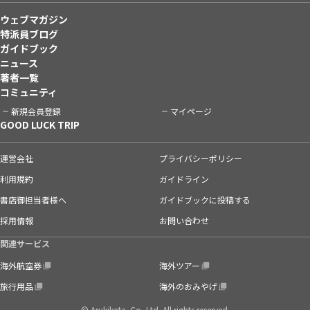
ウェブマガジン
特派員ブログ
ガイドブック
ニュース
著者一覧
コミュニティ
新規会員登録
マイページ
GOOD LUCK TRIP
運営会社
プライバシーポリシー
利用規約
ガイドライン
書店御担当者様へ
ガイドブックに投稿する
採用情報
お問い合わせ
関連サービス
海外航空券
海外ツアー
旅行用品
海外のおみやげ
© Arukikata. Co.,Ltd. All rights reserved.