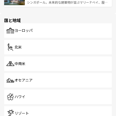
た文化、そして多様な観光資源が、訪れる旅人を魅了し続
うな絶景から文化的な体験まで、香港を存分に楽しみ尽く
シンガポール。未来的な建築物が並ぶマリーナベイ、歴史
ける。 なお、新着のタイ情報は
コンテンツ一覧
を参照して
そう。 なお、新着の香港情報は
コンテンツ一覧
を参照して
と伝統を感じられるエスニックタウン、多数の緑豊かな公
ほしい。
ほしい。
園や自然保護区など、自然が調和した近代的な景観と文化
の多様性あふれるカラフルな町は、どこを歩いても新しい
国と地域
発見がある。さらに、治安のよさや充実した公共交通機関
も、旅行者にとっては魅力的なポイント。グルメも豊富
で、ホーカーズは地元の風情を楽しめる外せないスポット
ヨーロッパ
だ。訪れる人を飽きさせないシンガポールで、多様な魅力
を体感しよう。 なお、新着のシンガポール情報は
コンテン
ツ一覧
を参照してほしい。
北米
中南米
オセアニア
ハワイ
リゾート