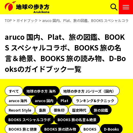
TOP
ガイドブック
aruco 国内、Plat、旅の図鑑、BOOKS スペシャルコラ
aruco 国内、Plat、旅の図鑑、BOOK
S スペシャルコラボ、BOOKS 旅の名
言＆絶景、BOOKS 旅の読み物、D-Bo
oksのガイドブック一覧
すべて
地球の歩き方 海外
地球の歩き方 Jシリーズ（国内）
aruco 海外
aruco 国内
Plat
ランキング&テクニック
Resort Style
島旅
御朱印
歴史時代
旅の図鑑
BOOKS スペシャルコラボ
BOOKS 旅の名言＆絶景
BOOKS 旅と健康
BOOKS 旅の読み物
BOOKS
D-Books