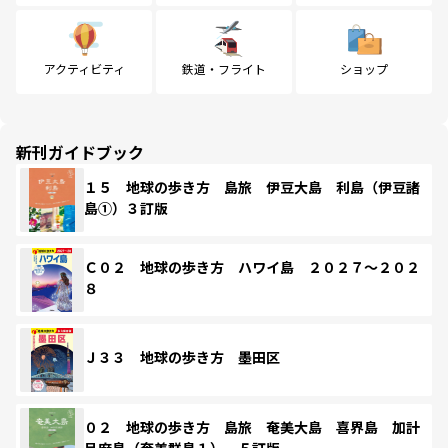
アクティビティ
鉄道・フライト
ショップ
新刊ガイドブック
１５ 地球の歩き方 島旅 伊豆大島 利島（伊豆諸
島①）３訂版
Ｃ０２ 地球の歩き方 ハワイ島 ２０２７～２０２
８
Ｊ３３ 地球の歩き方 墨田区
０２ 地球の歩き方 島旅 奄美大島 喜界島 加計
呂麻島（奄美群島１） ５訂版