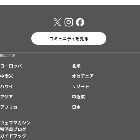
コミュニティを見る
国と地域
ヨーロッパ
北米
中南米
オセアニア
ハワイ
リゾート
アジア
中近東
アフリカ
日本
ウェブマガジン
特派員ブログ
ガイドブック