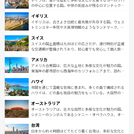
性で訪れる人を魅了する。 なお、新着のスペイン情報は
コ
から魅了する。また、フランスは美食の国としても知ら
の中心に位置する国。中世の街並みが残るロマンチック街
ンテンツ一覧
を参照してほしい。
れ、フランス料理はユネスコ無形文化遺産にも登録されて
道から、未来を先取りするようなモダンな都市まで多様な
イギリス
いる。シャンパンの発祥地であるランス、プロヴァンスの
顔を持つこの国は、どこを歩いても飽きることがない。ベ
香り高いラベンダー畑など、多彩な楽しみ方が可能だ。さ
ルリンの文化的活気、バイエルン州のアルプスの絶景、そ
イギリスは、古きよき伝統と最先端が共存する国。ウェス
らに、パリ以外の地域にも魅力が溢れており、どの街角に
してライン川沿いのワイン畑といった風景は必見。ビール
トミンスター寺院や大英博物館のようなランドマーク、歴
も豊かな歴史と文化が息づいている。パリ以外の個性あふ
とソーセージを味わいながら地元の人と過ごす楽しい時間
史ある大学都市、美しい丘陵地帯や牧歌的な風景など、エ
れる地方に足を運ぶとそれぞれで全く異なる文化を体験で
スイス
は、お酒好きな人にはぜひ体験してほしい。 なお、新着の
リアごとに異なる魅力がある。また、優雅なアフタヌーン
きるだろう。 なお、新着のフランス情報は
コンテンツ一覧
ドイツ情報は
コンテンツ一覧
を参照してほしい。
ティー、ビール好きにはたまらない英国パブ、サッカー観
スイスの国土面積は九州ほどの広さだが、運行時刻が正確
を参照してほしい。
戦など、本場だからこそできる体験も豊富。イギリスを旅
な交通網が整備されており、初心者でも安心して個人旅行
して楽しみつくそう。 なお、新着のイギリス情報は
コンテ
を楽しめる。日本同様に時刻表どおりの旅が可能だ。中世
アメリカ
ンツ一覧
を参照してほしい。
の建物がそのまま残る町や、スイスならではのユニークな
博物館もあり、アルプス観光だけでなく町歩きも満喫する
アメリカ合衆国は、広大な土地と多様な文化が魅力の国。
ことができる。国民の所得が高いため物価も高いが、旅行
東海岸の都市部から西海岸のカリフォルニアまで、訪れる
者向けの交通パス提供のサービスもあり、うまく活用すれ
場所ごとに異なる風景と体験が待っている。ニューヨーク
ハワイ
ば市内交通費無料で観光を楽しむこともできる。 なお、新
のような巨大都市は、観光、ショッピング、エンターテイ
着のスイス情報は
コンテンツ一覧
を参照してほしい。
ンメントが詰まった刺激的なスポットだ。一方、アメリカ
年間を通じて温暖な気候に恵まれ、多くの島で構成される
西部には大自然が広がり、グランドキャニオンやイエロー
ハワイは、どの島も独自の魅力をもっている。大自然の神
ストーン国立公園といった絶景が堪能できる。さらに、南
秘を感じたいなら、火山が生み出した壮大な景観を誇るハ
オーストラリア
部のニューオーリンズでは、音楽と美食が融合した独特の
ワイ島は見逃せない。また、定番の観光地といえばオアフ
文化が魅力。旅行者はアメリカの各地域で異なる魅力を楽
島だが、静かな自然を求めるならマウイ島やカウアイ島が
オーストラリアは、壮大な自然と多様な文化が魅力の国。
しみながら、その多様性と豊かな歴史を感じることができ
おすすめ。エメラルドグリーンに輝く海をはじめ、豊かな
シドニーのシンボルであるシドニー・オペラハウス、オー
るだろう。車でのロードトリップや列車の旅も、アメリカ
文化や歴史が息づいている。「アロハスピリット」と呼ば
ストラリア東海岸北部に広がる大サンゴ礁地帯グレートバ
ならではの贅沢な旅のスタイルだ。 なお、新着のアメリカ
台湾
れるおもてなしの心で訪れる人々を迎えてくれるハワイの
リアリーフや大陸中央部にそびえるウルル（エアーズロッ
情報は
コンテンツ一覧
を参照してほしい。
人々、おいしいローカルフードやハワイアンミュージッ
ク）、タスマニアの美しい原生林やケアンズの熱帯雨林な
日本から約４時間ほどでたどり着く台湾は、多彩な文化と