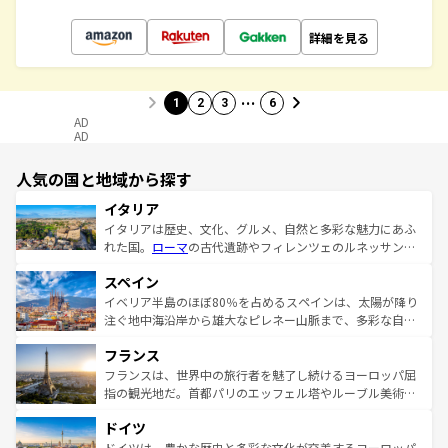
詳細を見る
…
1
2
3
6
AD
AD
人気の国と地域から探す
イタリア
イタリアは歴史、文化、グルメ、自然と多彩な魅力にあふ
れた国。
ローマ
の古代遺跡やフィレンツェのルネッサンス
美術、ヴェネツィアの運河など、歴史あるスポットはもち
スペイン
ろん、トスカーナの美しい田園風景やアマルフィ海岸の絶
景など、自然景観も見逃せない。観光の合間には、本場の
イベリア半島のほぼ80％を占めるスペインは、太陽が降り
ピザやパスタなど、絶品のイタリア料理を堪能することも
注ぐ地中海沿岸から雄大なピレネー山脈まで、多彩な自然
できる。朝目覚めてから夜眠るまで、すべての瞬間を楽し
と文化が詰まったヨーロッパ屈指の旅行先だ。多様な地域
フランス
ませてくれるイタリアで、忘れられない旅をしてみよう！
文化が根付くこの国では、情熱的なフラメンコ、熱気あふ
なお、新着のイタリア情報は
コンテンツ一覧
を参照してほ
れる闘牛、そして美味しいタパスが生活の一部となってい
フランスは、世界中の旅行者を魅了し続けるヨーロッパ屈
しい。
る。首都マドリードの洗練された雰囲気や、バルセロナの
指の観光地だ。首都パリのエッフェル塔やルーブル美術館
アートに溢れた街角から、地方では古代ローマ遺跡や中世
といった象徴的なスポットから、田舎町の古風な美しさま
ドイツ
の城塞都市、穏やかなビーチリゾートまで多彩な表情を見
で、幅広い魅力が詰まっている。華麗な宮殿、歴史的な大
せる。地方によって風土や気候が異なるスペインはその個
聖堂、美しいビーチ、そして豊かな自然が、訪れる者を心
ドイツは、豊かな歴史と多彩な文化が交差するヨーロッパ