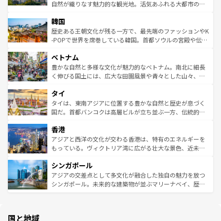
ク、伝統的なフラダンスなど、すべてがハワイの魅力を彩
ど、見どころがたくさん。また、カフェやワイン、オージ
自然が織りなす魅力的な観光地。活気あふれる大都市の台
っている。訪れるたびに新しい発見と感動が待っているハ
ービーフなどの食文化も豊かで、美味しいものであふれて
北やノスタルジックな町並みが人気な九份（ジォウフェ
ワイを、存分に味わってほしい。 なお、新着のハワイ情報
韓国
いる。アクティビティも充実しており、サーフィンやダイ
ン）、静ひつな山岳地帯である台湾東部など、都市の喧騒
は
コンテンツ一覧
を参照してほしい。
ビング、ハイキングなど、アウトドア好きにはたまらな
と山間の静けさが共存しており、訪れる人に新しい発見と
歴史ある王朝文化が残る一方で、最先端のファッションやK
い。オーストラリアの多彩な魅力を存分に味わいつくそ
驚きをもたらしてくれる。また、奥深い台湾の食文化も魅
-POPで世界を席巻している韓国。首都ソウルの宮殿や伝統
う。 なお、新着のオーストラリア情報は
コンテンツ一覧
を
力で、夜市などの屋台グルメから高級料理、ヘルシーで美
家屋が並ぶエリアでは韓国の歴史と文化に浸ることがで
参照してほしい。
ベトナム
容にもいいと評判のスイーツなど、バラエティ豊かな料理
き、地方に足を延ばせば四季折々の自然美を楽しむことが
が味わえる。 なお、新着の台湾情報は
コンテンツ一覧
を参
できる。そして、キムチや焼肉、絶品のストリートフード
豊かな自然と多様な文化が魅力的なベトナム。南北に細長
照してほしい。
まで、さまざまな韓国料理が待っている。夜には、韓国な
く伸びる国土には、広大な田園風景や青々とした山々、世
らではのナイトライフも堪能できる。あたたかいホスピタ
界遺産に登録された壮大な自然景観が点在し、都市部では
タイ
リティに包まれながら、韓国の多彩な魅力を心ゆくまで味
急速な発展と共に伝統が息づく。ハノイの古い町並みやホ
わってみてほしい。 なお、新着の韓国情報は
コンテンツ一
ーチミン市のフランス統治時代の建物も、独特の雰囲気を
タイは、東南アジアに位置する豊かな自然と歴史が息づく
覧
を参照してほしい。
醸し出している。また、バラエティの豊かさとおいしさで
国だ。首都バンコクは高層ビルが立ち並ぶ一方、伝統的な
世界中の食通を魅了してやまないベトナム料理も魅力のひ
寺院や市場がいたるところに点在し、古きよき文化と現代
香港
とつ。フォーやバインミー、ベトナムコーヒーなどは、ぜ
の活気が交差している。北部ではチェンマイなどの山岳地
ひ現地で味わいたい。どの地域を訪れてもあたたかい人々
帯で自然と触れ合い、南部ではプーケットやクラビの美し
アジアと西洋の文化が交わる香港は、特有のエネルギーを
が旅行者を迎えてくれるので、きっと忘れられない旅にな
いビーチでリゾート気分を楽しむことができる。タイ料理
もっている。ヴィクトリア湾に広がる壮大な景色、近未来
るはずだ。 なお、新着のベトナム情報は
コンテンツ一覧
を
は世界的に有名で、屋台から高級レストランまで味覚を刺
的なアートスポット、そして歴史と現代が融合した町並
参照してほしい。
シンガポール
激する。気候は一年中温暖で、どの季節にも異なる楽しみ
み、どこを訪れても感動するはず。観光スポットが密集し
が待っている。親しみやすいタイの人々、仏教を中心とし
ており、効率よく見どころを回れるのも魅力。息をのむよ
アジアの交差点として多文化が融合した独自の魅力を放つ
た文化、そして多様な観光資源が、訪れる旅人を魅了し続
うな絶景から文化的な体験まで、香港を存分に楽しみ尽く
シンガポール。未来的な建築物が並ぶマリーナベイ、歴史
ける。 なお、新着のタイ情報は
コンテンツ一覧
を参照して
そう。 なお、新着の香港情報は
コンテンツ一覧
を参照して
と伝統を感じられるエスニックタウン、多数の緑豊かな公
ほしい。
ほしい。
園や自然保護区など、自然が調和した近代的な景観と文化
の多様性あふれるカラフルな町は、どこを歩いても新しい
国と地域
発見がある。さらに、治安のよさや充実した公共交通機関