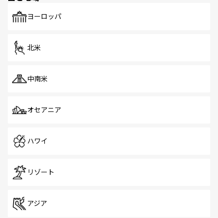
も、旅行者にとっては魅力的なポイント。グルメも豊富
で、ホーカーズは地元の風情を楽しめる外せないスポット
ヨーロッパ
だ。訪れる人を飽きさせないシンガポールで、多様な魅力
を体感しよう。 なお、新着のシンガポール情報は
コンテン
ツ一覧
を参照してほしい。
北米
中南米
オセアニア
ハワイ
リゾート
アジア