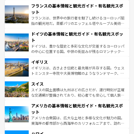
と文化が詰まったヨーロッパ屈指の旅行先だ。多様な地域
なお、新着のイタリア情報は
コンテンツ一覧
を参照してほ
フランスの基本情報と観光ガイド・有名観光スポ
文化が根付くこの国では、情熱的なフラメンコ、熱気あふ
しい。
れる闘牛、そして美味しいタパスが生活の一部となってい
ット
る。首都マドリードの洗練された雰囲気や、バルセロナの
フランスは、世界中の旅行者を魅了し続けるヨーロッパ屈
アートに溢れた街角から、地方では古代ローマ遺跡や中世
指の観光地だ。首都パリのエッフェル塔やルーブル美術館
の城塞都市、穏やかなビーチリゾートまで多彩な表情を見
といった象徴的なスポットから、田舎町の古風な美しさま
せる。地方によって風土や気候が異なるスペインはその個
ドイツの基本情報と観光ガイド・有名観光スポッ
で、幅広い魅力が詰まっている。華麗な宮殿、歴史的な大
性で訪れる人を魅了する。 なお、新着のスペイン情報は
コ
聖堂、美しいビーチ、そして豊かな自然が、訪れる者を心
ト
ンテンツ一覧
を参照してほしい。
から魅了する。また、フランスは美食の国としても知ら
ドイツは、豊かな歴史と多彩な文化が交差するヨーロッパ
れ、フランス料理はユネスコ無形文化遺産にも登録されて
の中心に位置する国。中世の街並みが残るロマンチック街
いる。シャンパンの発祥地であるランス、プロヴァンスの
道から、未来を先取りするようなモダンな都市まで多様な
香り高いラベンダー畑など、多彩な楽しみ方が可能だ。さ
イギリス
顔を持つこの国は、どこを歩いても飽きることがない。ベ
らに、パリ以外の地域にも魅力が溢れており、どの街角に
ルリンの文化的活気、バイエルン州のアルプスの絶景、そ
イギリスは、古きよき伝統と最先端が共存する国。ウェス
も豊かな歴史と文化が息づいている。パリ以外の個性あふ
してライン川沿いのワイン畑といった風景は必見。ビール
トミンスター寺院や大英博物館のようなランドマーク、歴
れる地方に足を運ぶとそれぞれで全く異なる文化を体験で
とソーセージを味わいながら地元の人と過ごす楽しい時間
史ある大学都市、美しい丘陵地帯や牧歌的な風景など、エ
きるだろう。 なお、新着のフランス情報は
コンテンツ一覧
スイス
は、お酒好きな人にはぜひ体験してほしい。 なお、新着の
リアごとに異なる魅力がある。また、優雅なアフタヌーン
を参照してほしい。
ドイツ情報は
コンテンツ一覧
を参照してほしい。
ティー、ビール好きにはたまらない英国パブ、サッカー観
スイスの国土面積は九州ほどの広さだが、運行時刻が正確
戦など、本場だからこそできる体験も豊富。イギリスを旅
な交通網が整備されており、初心者でも安心して個人旅行
して楽しみつくそう。 なお、新着のイギリス情報は
コンテ
を楽しめる。日本同様に時刻表どおりの旅が可能だ。中世
アメリカの基本情報と観光ガイド・有名観光スポ
ンツ一覧
を参照してほしい。
の建物がそのまま残る町や、スイスならではのユニークな
博物館もあり、アルプス観光だけでなく町歩きも満喫する
ット
ことができる。国民の所得が高いため物価も高いが、旅行
アメリカ合衆国は、広大な土地と多様な文化が魅力の国。
者向けの交通パス提供のサービスもあり、うまく活用すれ
東海岸の都市部から西海岸のカリフォルニアまで、訪れる
ば市内交通費無料で観光を楽しむこともできる。 なお、新
場所ごとに異なる風景と体験が待っている。ニューヨーク
着のスイス情報は
コンテンツ一覧
を参照してほしい。
ハワイ
のような巨大都市は、観光、ショッピング、エンターテイ