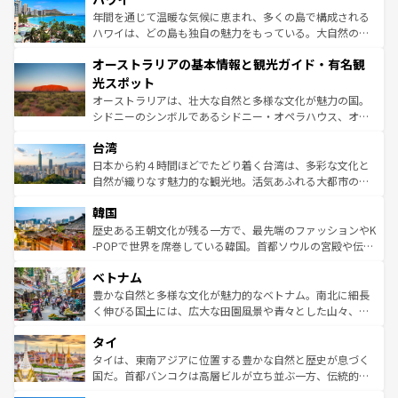
ンメントが詰まった刺激的なスポットだ。一方、アメリカ
年間を通じて温暖な気候に恵まれ、多くの島で構成される
西部には大自然が広がり、グランドキャニオンやイエロー
ハワイは、どの島も独自の魅力をもっている。大自然の神
ストーン国立公園といった絶景が堪能できる。さらに、南
秘を感じたいなら、火山が生み出した壮大な景観を誇るハ
オーストラリアの基本情報と観光ガイド・有名観
部のニューオーリンズでは、音楽と美食が融合した独特の
ワイ島は見逃せない。また、定番の観光地といえばオアフ
文化が魅力。旅行者はアメリカの各地域で異なる魅力を楽
島だが、静かな自然を求めるならマウイ島やカウアイ島が
光スポット
しみながら、その多様性と豊かな歴史を感じることができ
おすすめ。エメラルドグリーンに輝く海をはじめ、豊かな
オーストラリアは、壮大な自然と多様な文化が魅力の国。
るだろう。車でのロードトリップや列車の旅も、アメリカ
文化や歴史が息づいている。「アロハスピリット」と呼ば
シドニーのシンボルであるシドニー・オペラハウス、オー
ならではの贅沢な旅のスタイルだ。 なお、新着のアメリカ
れるおもてなしの心で訪れる人々を迎えてくれるハワイの
ストラリア東海岸北部に広がる大サンゴ礁地帯グレートバ
情報は
コンテンツ一覧
を参照してほしい。
人々、おいしいローカルフードやハワイアンミュージッ
台湾
リアリーフや大陸中央部にそびえるウルル（エアーズロッ
ク、伝統的なフラダンスなど、すべてがハワイの魅力を彩
ク）、タスマニアの美しい原生林やケアンズの熱帯雨林な
日本から約４時間ほどでたどり着く台湾は、多彩な文化と
っている。訪れるたびに新しい発見と感動が待っているハ
ど、見どころがたくさん。また、カフェやワイン、オージ
自然が織りなす魅力的な観光地。活気あふれる大都市の台
ワイを、存分に味わってほしい。 なお、新着のハワイ情報
ービーフなどの食文化も豊かで、美味しいものであふれて
北やノスタルジックな町並みが人気な九份（ジォウフェ
は
コンテンツ一覧
を参照してほしい。
韓国
いる。アクティビティも充実しており、サーフィンやダイ
ン）、静ひつな山岳地帯である台湾東部など、都市の喧騒
ビング、ハイキングなど、アウトドア好きにはたまらな
と山間の静けさが共存しており、訪れる人に新しい発見と
歴史ある王朝文化が残る一方で、最先端のファッションやK
い。オーストラリアの多彩な魅力を存分に味わいつくそ
驚きをもたらしてくれる。また、奥深い台湾の食文化も魅
-POPで世界を席巻している韓国。首都ソウルの宮殿や伝統
う。 なお、新着のオーストラリア情報は
コンテンツ一覧
を
力で、夜市などの屋台グルメから高級料理、ヘルシーで美
家屋が並ぶエリアでは韓国の歴史と文化に浸ることがで
参照してほしい。
ベトナム
容にもいいと評判のスイーツなど、バラエティ豊かな料理
き、地方に足を延ばせば四季折々の自然美を楽しむことが
が味わえる。 なお、新着の台湾情報は
コンテンツ一覧
を参
できる。そして、キムチや焼肉、絶品のストリートフード
豊かな自然と多様な文化が魅力的なベトナム。南北に細長
照してほしい。
まで、さまざまな韓国料理が待っている。夜には、韓国な
く伸びる国土には、広大な田園風景や青々とした山々、世
らではのナイトライフも堪能できる。あたたかいホスピタ
界遺産に登録された壮大な自然景観が点在し、都市部では
タイ
リティに包まれながら、韓国の多彩な魅力を心ゆくまで味
急速な発展と共に伝統が息づく。ハノイの古い町並みやホ
わってみてほしい。 なお、新着の韓国情報は
コンテンツ一
ーチミン市のフランス統治時代の建物も、独特の雰囲気を
タイは、東南アジアに位置する豊かな自然と歴史が息づく
覧
を参照してほしい。
醸し出している。また、バラエティの豊かさとおいしさで
国だ。首都バンコクは高層ビルが立ち並ぶ一方、伝統的な
世界中の食通を魅了してやまないベトナム料理も魅力のひ
寺院や市場がいたるところに点在し、古きよき文化と現代