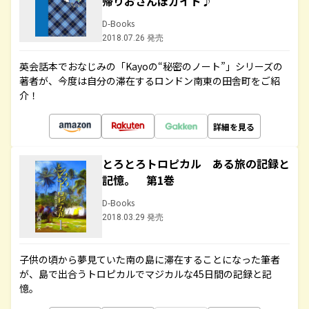
帰りおさんぽガイド♪
D-Books
2018.07.26 発売
英会話本でおなじみの「Kayoの“秘密のノート”」シリーズの
著者が、今度は自分の滞在するロンドン南東の田舎町をご紹
介！
詳細を見る
とろとろトロピカル ある旅の記録と
記憶。 第1巻
D-Books
2018.03.29 発売
子供の頃から夢見ていた南の島に滞在することになった筆者
が、島で出合うトロピカルでマジカルな45日間の記録と記
憶。