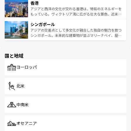
香港
とつ。フォーやバインミー、ベトナムコーヒーなどは、ぜ
の活気が交差している。北部ではチェンマイなどの山岳地
ひ現地で味わいたい。どの地域を訪れてもあたたかい人々
帯で自然と触れ合い、南部ではプーケットやクラビの美し
アジアと西洋の文化が交わる香港は、特有のエネルギーを
が旅行者を迎えてくれるので、きっと忘れられない旅にな
いビーチでリゾート気分を楽しむことができる。タイ料理
もっている。ヴィクトリア湾に広がる壮大な景色、近未来
るはずだ。 なお、新着のベトナム情報は
コンテンツ一覧
を
は世界的に有名で、屋台から高級レストランまで味覚を刺
的なアートスポット、そして歴史と現代が融合した町並
参照してほしい。
シンガポール
激する。気候は一年中温暖で、どの季節にも異なる楽しみ
み、どこを訪れても感動するはず。観光スポットが密集し
が待っている。親しみやすいタイの人々、仏教を中心とし
ており、効率よく見どころを回れるのも魅力。息をのむよ
アジアの交差点として多文化が融合した独自の魅力を放つ
た文化、そして多様な観光資源が、訪れる旅人を魅了し続
うな絶景から文化的な体験まで、香港を存分に楽しみ尽く
シンガポール。未来的な建築物が並ぶマリーナベイ、歴史
ける。 なお、新着のタイ情報は
コンテンツ一覧
を参照して
そう。 なお、新着の香港情報は
コンテンツ一覧
を参照して
と伝統を感じられるエスニックタウン、多数の緑豊かな公
ほしい。
ほしい。
園や自然保護区など、自然が調和した近代的な景観と文化
の多様性あふれるカラフルな町は、どこを歩いても新しい
国と地域
発見がある。さらに、治安のよさや充実した公共交通機関
も、旅行者にとっては魅力的なポイント。グルメも豊富
で、ホーカーズは地元の風情を楽しめる外せないスポット
ヨーロッパ
だ。訪れる人を飽きさせないシンガポールで、多様な魅力
を体感しよう。 なお、新着のシンガポール情報は
コンテン
ツ一覧
を参照してほしい。
北米
中南米
オセアニア