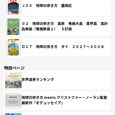
Ｊ３３ 地球の歩き方 墨田区
０２ 地球の歩き方 島旅 奄美大島 喜界島 加計
呂麻島（奄美群島１） ５訂版
Ｄ１７ 地球の歩き方 タイ ２０２７～２０２８
特設ページ
世界遺産ランキング
地球の歩き方 meets クリストファー・ノーラン監督
最新作『オデュッセイア』