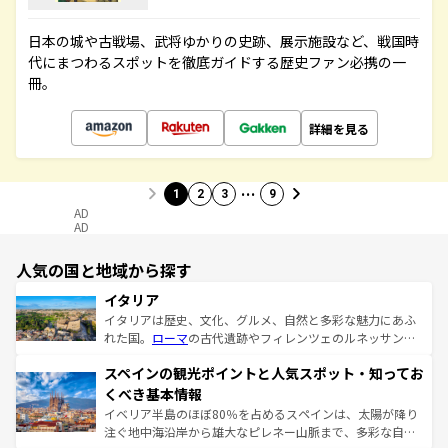
日本の城や古戦場、武将ゆかりの史跡、展示施設など、戦国時
代にまつわるスポットを徹底ガイドする歴史ファン必携の一
冊。
詳細を見る
…
1
2
3
9
AD
AD
人気の国と地域から探す
イタリア
イタリアは歴史、文化、グルメ、自然と多彩な魅力にあふ
れた国。
ローマ
の古代遺跡やフィレンツェのルネッサンス
美術、ヴェネツィアの運河など、歴史あるスポットはもち
スペインの観光ポイントと人気スポット・知ってお
ろん、トスカーナの美しい田園風景やアマルフィ海岸の絶
景など、自然景観も見逃せない。観光の合間には、本場の
くべき基本情報
ピザやパスタなど、絶品のイタリア料理を堪能することも
イベリア半島のほぼ80％を占めるスペインは、太陽が降り
できる。朝目覚めてから夜眠るまで、すべての瞬間を楽し
注ぐ地中海沿岸から雄大なピレネー山脈まで、多彩な自然
ませてくれるイタリアで、忘れられない旅をしてみよう！