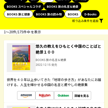
BOOKS スペシャルコラボ
BOOKS 旅の名言＆絶景
BOOKS 旅と健康
BOOKS 旅の読み物
BOOKS
D-Books
絞り込み条件を追加
1〜20件/175件中 を表示
悠久の教えをひもとく中国のことばと
絶景１００
BOOKS 旅の名言＆絶景
2022.12.15 発売
世界を４０年以上歩いてきた「地球の歩き方」があなたにお届
けする、人生を輝かせる中国の名言と癒やしの絶景集
詳細を見る