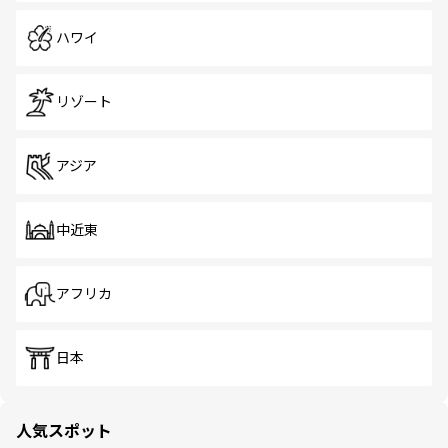
ハワイ
リゾート
アジア
中近東
アフリカ
日本
人気スポット