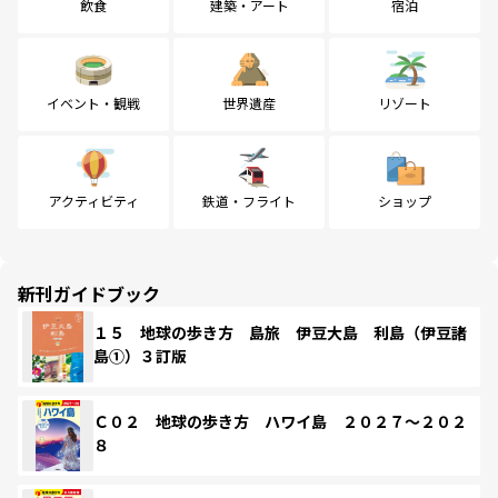
飲食
建築・アート
宿泊
イベント・観戦
世界遺産
リゾート
アクティビティ
鉄道・フライト
ショップ
新刊ガイドブック
１５ 地球の歩き方 島旅 伊豆大島 利島（伊豆諸
島①）３訂版
Ｃ０２ 地球の歩き方 ハワイ島 ２０２７～２０２
８