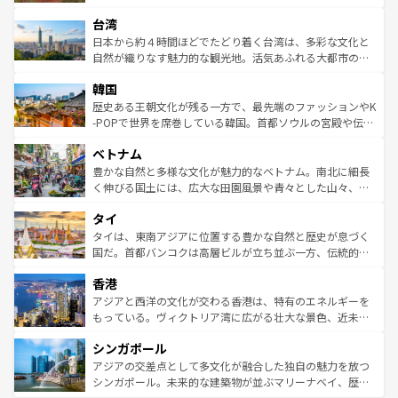
るだろう。車でのロードトリップや列車の旅も、アメリカ
文化や歴史が息づいている。「アロハスピリット」と呼ば
ストラリア東海岸北部に広がる大サンゴ礁地帯グレートバ
ならではの贅沢な旅のスタイルだ。 なお、新着のアメリカ
台湾
れるおもてなしの心で訪れる人々を迎えてくれるハワイの
リアリーフや大陸中央部にそびえるウルル（エアーズロッ
情報は
コンテンツ一覧
を参照してほしい。
人々、おいしいローカルフードやハワイアンミュージッ
ク）、タスマニアの美しい原生林やケアンズの熱帯雨林な
日本から約４時間ほどでたどり着く台湾は、多彩な文化と
ク、伝統的なフラダンスなど、すべてがハワイの魅力を彩
ど、見どころがたくさん。また、カフェやワイン、オージ
自然が織りなす魅力的な観光地。活気あふれる大都市の台
っている。訪れるたびに新しい発見と感動が待っているハ
ービーフなどの食文化も豊かで、美味しいものであふれて
北やノスタルジックな町並みが人気な九份（ジォウフェ
ワイを、存分に味わってほしい。 なお、新着のハワイ情報
韓国
いる。アクティビティも充実しており、サーフィンやダイ
ン）、静ひつな山岳地帯である台湾東部など、都市の喧騒
は
コンテンツ一覧
を参照してほしい。
ビング、ハイキングなど、アウトドア好きにはたまらな
と山間の静けさが共存しており、訪れる人に新しい発見と
歴史ある王朝文化が残る一方で、最先端のファッションやK
い。オーストラリアの多彩な魅力を存分に味わいつくそ
驚きをもたらしてくれる。また、奥深い台湾の食文化も魅
-POPで世界を席巻している韓国。首都ソウルの宮殿や伝統
う。 なお、新着のオーストラリア情報は
コンテンツ一覧
を
力で、夜市などの屋台グルメから高級料理、ヘルシーで美
家屋が並ぶエリアでは韓国の歴史と文化に浸ることがで
参照してほしい。
ベトナム
容にもいいと評判のスイーツなど、バラエティ豊かな料理
き、地方に足を延ばせば四季折々の自然美を楽しむことが
が味わえる。 なお、新着の台湾情報は
コンテンツ一覧
を参
できる。そして、キムチや焼肉、絶品のストリートフード
豊かな自然と多様な文化が魅力的なベトナム。南北に細長
照してほしい。
まで、さまざまな韓国料理が待っている。夜には、韓国な
く伸びる国土には、広大な田園風景や青々とした山々、世
らではのナイトライフも堪能できる。あたたかいホスピタ
界遺産に登録された壮大な自然景観が点在し、都市部では
タイ
リティに包まれながら、韓国の多彩な魅力を心ゆくまで味
急速な発展と共に伝統が息づく。ハノイの古い町並みやホ
わってみてほしい。 なお、新着の韓国情報は
コンテンツ一
ーチミン市のフランス統治時代の建物も、独特の雰囲気を
タイは、東南アジアに位置する豊かな自然と歴史が息づく
覧
を参照してほしい。
醸し出している。また、バラエティの豊かさとおいしさで
国だ。首都バンコクは高層ビルが立ち並ぶ一方、伝統的な
世界中の食通を魅了してやまないベトナム料理も魅力のひ
寺院や市場がいたるところに点在し、古きよき文化と現代
香港
とつ。フォーやバインミー、ベトナムコーヒーなどは、ぜ
の活気が交差している。北部ではチェンマイなどの山岳地
ひ現地で味わいたい。どの地域を訪れてもあたたかい人々
帯で自然と触れ合い、南部ではプーケットやクラビの美し
アジアと西洋の文化が交わる香港は、特有のエネルギーを
が旅行者を迎えてくれるので、きっと忘れられない旅にな
いビーチでリゾート気分を楽しむことができる。タイ料理
もっている。ヴィクトリア湾に広がる壮大な景色、近未来
るはずだ。 なお、新着のベトナム情報は
コンテンツ一覧
を
は世界的に有名で、屋台から高級レストランまで味覚を刺
的なアートスポット、そして歴史と現代が融合した町並
参照してほしい。
シンガポール
激する。気候は一年中温暖で、どの季節にも異なる楽しみ
み、どこを訪れても感動するはず。観光スポットが密集し
が待っている。親しみやすいタイの人々、仏教を中心とし
ており、効率よく見どころを回れるのも魅力。息をのむよ
アジアの交差点として多文化が融合した独自の魅力を放つ
た文化、そして多様な観光資源が、訪れる旅人を魅了し続
うな絶景から文化的な体験まで、香港を存分に楽しみ尽く
シンガポール。未来的な建築物が並ぶマリーナベイ、歴史
ける。 なお、新着のタイ情報は
コンテンツ一覧
を参照して
そう。 なお、新着の香港情報は
コンテンツ一覧
を参照して
と伝統を感じられるエスニックタウン、多数の緑豊かな公