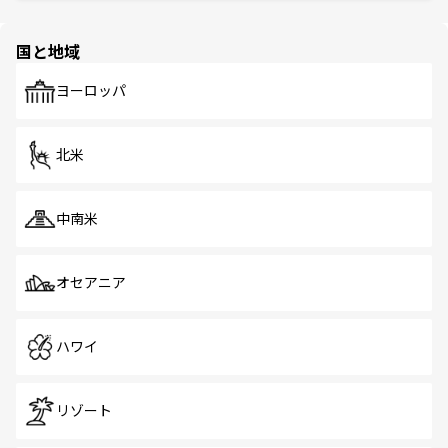
ほしい。
ほしい。
園や自然保護区など、自然が調和した近代的な景観と文化
の多様性あふれるカラフルな町は、どこを歩いても新しい
国と地域
発見がある。さらに、治安のよさや充実した公共交通機関
も、旅行者にとっては魅力的なポイント。グルメも豊富
で、ホーカーズは地元の風情を楽しめる外せないスポット
ヨーロッパ
だ。訪れる人を飽きさせないシンガポールで、多様な魅力
を体感しよう。 なお、新着のシンガポール情報は
コンテン
ツ一覧
を参照してほしい。
北米
中南米
オセアニア
ハワイ
リゾート