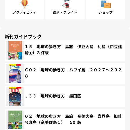
アクティビティ
鉄道・フライト
ショップ
新刊ガイドブック
１５ 地球の歩き方 島旅 伊豆大島 利島（伊豆諸
島①）３訂版
Ｃ０２ 地球の歩き方 ハワイ島 ２０２７～２０２
８
Ｊ３３ 地球の歩き方 墨田区
０２ 地球の歩き方 島旅 奄美大島 喜界島 加計
呂麻島（奄美群島１） ５訂版