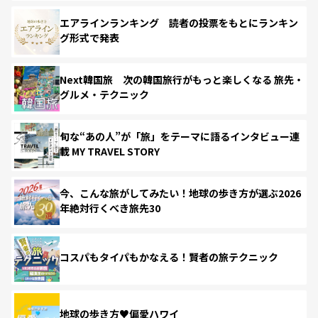
エアラインランキング 読者の投票をもとにランキン
グ形式で発表
Next韓国旅 次の韓国旅行がもっと楽しくなる 旅先・
グルメ・テクニック
旬な“あの人”が「旅」をテーマに語るインタビュー連
載 MY TRAVEL STORY
今、こんな旅がしてみたい！地球の歩き方が選ぶ2026
年絶対行くべき旅先30
コスパもタイパもかなえる！賢者の旅テクニック
地球の歩き方♥偏愛ハワイ