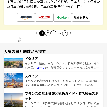
１万人の訪日外国人を案内したガイドが、日本人にこそ伝えた
い日本の魅力が満載。日本の再発見ができる１冊！
詳細を見る
…
1
2
3
7
AD
AD
人気の国と地域から探す
イタリア
イタリアは歴史、文化、グルメ、自然と多彩な魅力にあふ
れた国。
ローマ
の古代遺跡やフィレンツェのルネッサンス
美術、ヴェネツィアの運河など、歴史あるスポットはもち
スペイン
ろん、トスカーナの美しい田園風景やアマルフィ海岸の絶
景など、自然景観も見逃せない。観光の合間には、本場の
イベリア半島のほぼ80％を占めるスペインは、太陽が降り
ピザやパスタなど、絶品のイタリア料理を堪能することも
注ぐ地中海沿岸から雄大なピレネー山脈まで、多彩な自然
できる。朝目覚めてから夜眠るまで、すべての瞬間を楽し
と文化が詰まったヨーロッパ屈指の旅行先だ。多様な地域
フランスの基本情報と観光ガイド・有名観光スポ
ませてくれるイタリアで、忘れられない旅をしてみよう！
文化が根付くこの国では、情熱的なフラメンコ、熱気あふ
なお、新着のイタリア情報は
コンテンツ一覧
を参照してほ
れる闘牛、そして美味しいタパスが生活の一部となってい
ット
しい。
る。首都マドリードの洗練された雰囲気や、バルセロナの
フランスは、世界中の旅行者を魅了し続けるヨーロッパ屈
アートに溢れた街角から、地方では古代ローマ遺跡や中世