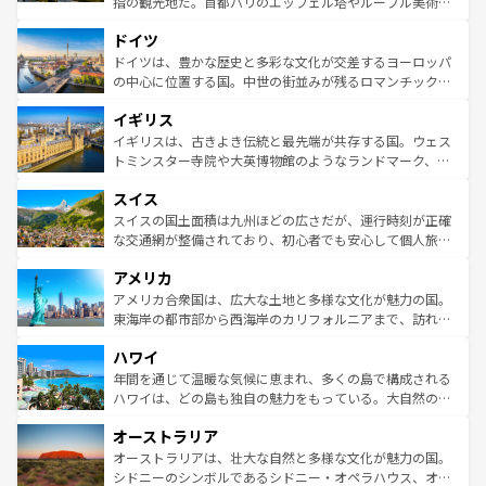
指の観光地だ。首都パリのエッフェル塔やルーブル美術館
の城塞都市、穏やかなビーチリゾートまで多彩な表情を見
といった象徴的なスポットから、田舎町の古風な美しさま
せる。地方によって風土や気候が異なるスペインはその個
ドイツ
で、幅広い魅力が詰まっている。華麗な宮殿、歴史的な大
性で訪れる人を魅了する。 なお、新着のスペイン情報は
コ
聖堂、美しいビーチ、そして豊かな自然が、訪れる者を心
ドイツは、豊かな歴史と多彩な文化が交差するヨーロッパ
ンテンツ一覧
を参照してほしい。
から魅了する。また、フランスは美食の国としても知ら
の中心に位置する国。中世の街並みが残るロマンチック街
れ、フランス料理はユネスコ無形文化遺産にも登録されて
道から、未来を先取りするようなモダンな都市まで多様な
イギリス
いる。シャンパンの発祥地であるランス、プロヴァンスの
顔を持つこの国は、どこを歩いても飽きることがない。ベ
香り高いラベンダー畑など、多彩な楽しみ方が可能だ。さ
ルリンの文化的活気、バイエルン州のアルプスの絶景、そ
イギリスは、古きよき伝統と最先端が共存する国。ウェス
らに、パリ以外の地域にも魅力が溢れており、どの街角に
してライン川沿いのワイン畑といった風景は必見。ビール
トミンスター寺院や大英博物館のようなランドマーク、歴
も豊かな歴史と文化が息づいている。パリ以外の個性あふ
とソーセージを味わいながら地元の人と過ごす楽しい時間
史ある大学都市、美しい丘陵地帯や牧歌的な風景など、エ
れる地方に足を運ぶとそれぞれで全く異なる文化を体験で
スイス
は、お酒好きな人にはぜひ体験してほしい。 なお、新着の
リアごとに異なる魅力がある。また、優雅なアフタヌーン
きるだろう。 なお、新着のフランス情報は
コンテンツ一覧
ドイツ情報は
コンテンツ一覧
を参照してほしい。
ティー、ビール好きにはたまらない英国パブ、サッカー観
スイスの国土面積は九州ほどの広さだが、運行時刻が正確
を参照してほしい。
戦など、本場だからこそできる体験も豊富。イギリスを旅
な交通網が整備されており、初心者でも安心して個人旅行
して楽しみつくそう。 なお、新着のイギリス情報は
コンテ
を楽しめる。日本同様に時刻表どおりの旅が可能だ。中世
アメリカ
ンツ一覧
を参照してほしい。
の建物がそのまま残る町や、スイスならではのユニークな
博物館もあり、アルプス観光だけでなく町歩きも満喫する
アメリカ合衆国は、広大な土地と多様な文化が魅力の国。
ことができる。国民の所得が高いため物価も高いが、旅行
東海岸の都市部から西海岸のカリフォルニアまで、訪れる
者向けの交通パス提供のサービスもあり、うまく活用すれ
場所ごとに異なる風景と体験が待っている。ニューヨーク
ハワイ
ば市内交通費無料で観光を楽しむこともできる。 なお、新
のような巨大都市は、観光、ショッピング、エンターテイ
着のスイス情報は
コンテンツ一覧
を参照してほしい。
ンメントが詰まった刺激的なスポットだ。一方、アメリカ
年間を通じて温暖な気候に恵まれ、多くの島で構成される
西部には大自然が広がり、グランドキャニオンやイエロー
ハワイは、どの島も独自の魅力をもっている。大自然の神
ストーン国立公園といった絶景が堪能できる。さらに、南
秘を感じたいなら、火山が生み出した壮大な景観を誇るハ
オーストラリア
部のニューオーリンズでは、音楽と美食が融合した独特の
ワイ島は見逃せない。また、定番の観光地といえばオアフ
文化が魅力。旅行者はアメリカの各地域で異なる魅力を楽
島だが、静かな自然を求めるならマウイ島やカウアイ島が
オーストラリアは、壮大な自然と多様な文化が魅力の国。
しみながら、その多様性と豊かな歴史を感じることができ
おすすめ。エメラルドグリーンに輝く海をはじめ、豊かな
シドニーのシンボルであるシドニー・オペラハウス、オー