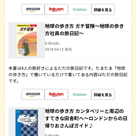
詳細を見る
地球の歩き方 ガチ冒険～地球の歩き
方社員の旅日記～
D-Books
2018.04.12 発売
本書は4人の旅好きによるただの旅日記です。たまたま『地球
の歩き方』で働いているだけで書いてある内容はただの旅日記
です。
詳細を見る
地球の歩き方 カンタベリーと周辺の
すてきな田舎町へ～ロンドンからの日
帰りおさんぽガイド♪
D-Books