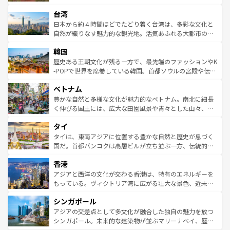
るだろう。車でのロードトリップや列車の旅も、アメリカ
文化や歴史が息づいている。「アロハスピリット」と呼ば
ストラリア東海岸北部に広がる大サンゴ礁地帯グレートバ
ならではの贅沢な旅のスタイルだ。 なお、新着のアメリカ
台湾
れるおもてなしの心で訪れる人々を迎えてくれるハワイの
リアリーフや大陸中央部にそびえるウルル（エアーズロッ
情報は
コンテンツ一覧
を参照してほしい。
人々、おいしいローカルフードやハワイアンミュージッ
ク）、タスマニアの美しい原生林やケアンズの熱帯雨林な
日本から約４時間ほどでたどり着く台湾は、多彩な文化と
ク、伝統的なフラダンスなど、すべてがハワイの魅力を彩
ど、見どころがたくさん。また、カフェやワイン、オージ
自然が織りなす魅力的な観光地。活気あふれる大都市の台
っている。訪れるたびに新しい発見と感動が待っているハ
ービーフなどの食文化も豊かで、美味しいものであふれて
北やノスタルジックな町並みが人気な九份（ジォウフェ
ワイを、存分に味わってほしい。 なお、新着のハワイ情報
韓国
いる。アクティビティも充実しており、サーフィンやダイ
ン）、静ひつな山岳地帯である台湾東部など、都市の喧騒
は
コンテンツ一覧
を参照してほしい。
ビング、ハイキングなど、アウトドア好きにはたまらな
と山間の静けさが共存しており、訪れる人に新しい発見と
歴史ある王朝文化が残る一方で、最先端のファッションやK
い。オーストラリアの多彩な魅力を存分に味わいつくそ
驚きをもたらしてくれる。また、奥深い台湾の食文化も魅
-POPで世界を席巻している韓国。首都ソウルの宮殿や伝統
う。 なお、新着のオーストラリア情報は
コンテンツ一覧
を
力で、夜市などの屋台グルメから高級料理、ヘルシーで美
家屋が並ぶエリアでは韓国の歴史と文化に浸ることがで
参照してほしい。
ベトナム
容にもいいと評判のスイーツなど、バラエティ豊かな料理
き、地方に足を延ばせば四季折々の自然美を楽しむことが
が味わえる。 なお、新着の台湾情報は
コンテンツ一覧
を参
できる。そして、キムチや焼肉、絶品のストリートフード
豊かな自然と多様な文化が魅力的なベトナム。南北に細長
照してほしい。
まで、さまざまな韓国料理が待っている。夜には、韓国な
く伸びる国土には、広大な田園風景や青々とした山々、世
らではのナイトライフも堪能できる。あたたかいホスピタ
界遺産に登録された壮大な自然景観が点在し、都市部では
タイ
リティに包まれながら、韓国の多彩な魅力を心ゆくまで味
急速な発展と共に伝統が息づく。ハノイの古い町並みやホ
わってみてほしい。 なお、新着の韓国情報は
コンテンツ一
ーチミン市のフランス統治時代の建物も、独特の雰囲気を
タイは、東南アジアに位置する豊かな自然と歴史が息づく
覧
を参照してほしい。
醸し出している。また、バラエティの豊かさとおいしさで
国だ。首都バンコクは高層ビルが立ち並ぶ一方、伝統的な
世界中の食通を魅了してやまないベトナム料理も魅力のひ
寺院や市場がいたるところに点在し、古きよき文化と現代
香港
とつ。フォーやバインミー、ベトナムコーヒーなどは、ぜ
の活気が交差している。北部ではチェンマイなどの山岳地
ひ現地で味わいたい。どの地域を訪れてもあたたかい人々
帯で自然と触れ合い、南部ではプーケットやクラビの美し
アジアと西洋の文化が交わる香港は、特有のエネルギーを
が旅行者を迎えてくれるので、きっと忘れられない旅にな
いビーチでリゾート気分を楽しむことができる。タイ料理
もっている。ヴィクトリア湾に広がる壮大な景色、近未来
るはずだ。 なお、新着のベトナム情報は
コンテンツ一覧
を
は世界的に有名で、屋台から高級レストランまで味覚を刺
的なアートスポット、そして歴史と現代が融合した町並
参照してほしい。
シンガポール
激する。気候は一年中温暖で、どの季節にも異なる楽しみ
み、どこを訪れても感動するはず。観光スポットが密集し
が待っている。親しみやすいタイの人々、仏教を中心とし
ており、効率よく見どころを回れるのも魅力。息をのむよ
アジアの交差点として多文化が融合した独自の魅力を放つ
た文化、そして多様な観光資源が、訪れる旅人を魅了し続
うな絶景から文化的な体験まで、香港を存分に楽しみ尽く
シンガポール。未来的な建築物が並ぶマリーナベイ、歴史
ける。 なお、新着のタイ情報は
コンテンツ一覧
を参照して
そう。 なお、新着の香港情報は
コンテンツ一覧
を参照して
と伝統を感じられるエスニックタウン、多数の緑豊かな公