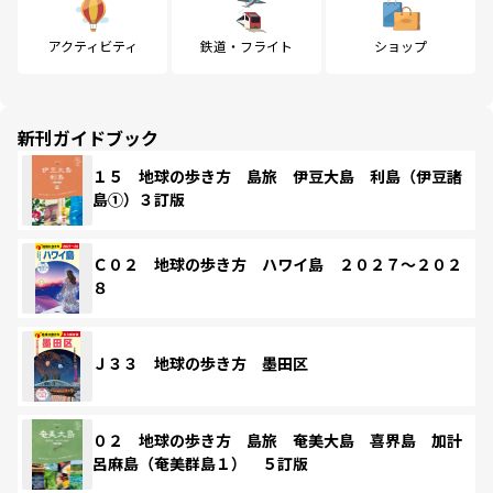
アクティビティ
鉄道・フライト
ショップ
新刊ガイドブック
１５ 地球の歩き方 島旅 伊豆大島 利島（伊豆諸
島①）３訂版
Ｃ０２ 地球の歩き方 ハワイ島 ２０２７～２０２
８
Ｊ３３ 地球の歩き方 墨田区
０２ 地球の歩き方 島旅 奄美大島 喜界島 加計
呂麻島（奄美群島１） ５訂版