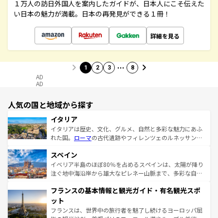
１万人の訪日外国人を案内したガイドが、日本人にこそ伝えた
い日本の魅力が満載。日本の再発見ができる１冊！
詳細を見る
…
1
2
3
8
AD
AD
人気の国と地域から探す
イタリア
イタリアは歴史、文化、グルメ、自然と多彩な魅力にあふ
れた国。
ローマ
の古代遺跡やフィレンツェのルネッサンス
美術、ヴェネツィアの運河など、歴史あるスポットはもち
スペイン
ろん、トスカーナの美しい田園風景やアマルフィ海岸の絶
景など、自然景観も見逃せない。観光の合間には、本場の
イベリア半島のほぼ80％を占めるスペインは、太陽が降り
ピザやパスタなど、絶品のイタリア料理を堪能することも
注ぐ地中海沿岸から雄大なピレネー山脈まで、多彩な自然
できる。朝目覚めてから夜眠るまで、すべての瞬間を楽し
と文化が詰まったヨーロッパ屈指の旅行先だ。多様な地域
フランスの基本情報と観光ガイド・有名観光スポ
ませてくれるイタリアで、忘れられない旅をしてみよう！
文化が根付くこの国では、情熱的なフラメンコ、熱気あふ
なお、新着のイタリア情報は
コンテンツ一覧
を参照してほ
れる闘牛、そして美味しいタパスが生活の一部となってい
ット
しい。
る。首都マドリードの洗練された雰囲気や、バルセロナの
フランスは、世界中の旅行者を魅了し続けるヨーロッパ屈
アートに溢れた街角から、地方では古代ローマ遺跡や中世