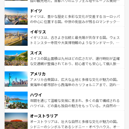
指の観光地だ。首都パリのエッフェル塔やルーブル美術館
の城塞都市、穏やかなビーチリゾートまで多彩な表情を見
といった象徴的なスポットから、田舎町の古風な美しさま
せる。地方によって風土や気候が異なるスペインはその個
ドイツ
で、幅広い魅力が詰まっている。華麗な宮殿、歴史的な大
性で訪れる人を魅了する。 なお、新着のスペイン情報は
コ
聖堂、美しいビーチ、そして豊かな自然が、訪れる者を心
ドイツは、豊かな歴史と多彩な文化が交差するヨーロッパ
ンテンツ一覧
を参照してほしい。
から魅了する。また、フランスは美食の国としても知ら
の中心に位置する国。中世の街並みが残るロマンチック街
れ、フランス料理はユネスコ無形文化遺産にも登録されて
道から、未来を先取りするようなモダンな都市まで多様な
イギリス
いる。シャンパンの発祥地であるランス、プロヴァンスの
顔を持つこの国は、どこを歩いても飽きることがない。ベ
香り高いラベンダー畑など、多彩な楽しみ方が可能だ。さ
ルリンの文化的活気、バイエルン州のアルプスの絶景、そ
イギリスは、古きよき伝統と最先端が共存する国。ウェス
らに、パリ以外の地域にも魅力が溢れており、どの街角に
してライン川沿いのワイン畑といった風景は必見。ビール
トミンスター寺院や大英博物館のようなランドマーク、歴
も豊かな歴史と文化が息づいている。パリ以外の個性あふ
とソーセージを味わいながら地元の人と過ごす楽しい時間
史ある大学都市、美しい丘陵地帯や牧歌的な風景など、エ
れる地方に足を運ぶとそれぞれで全く異なる文化を体験で
スイス
は、お酒好きな人にはぜひ体験してほしい。 なお、新着の
リアごとに異なる魅力がある。また、優雅なアフタヌーン
きるだろう。 なお、新着のフランス情報は
コンテンツ一覧
ドイツ情報は
コンテンツ一覧
を参照してほしい。
ティー、ビール好きにはたまらない英国パブ、サッカー観
スイスの国土面積は九州ほどの広さだが、運行時刻が正確
を参照してほしい。
戦など、本場だからこそできる体験も豊富。イギリスを旅
な交通網が整備されており、初心者でも安心して個人旅行
して楽しみつくそう。 なお、新着のイギリス情報は
コンテ
を楽しめる。日本同様に時刻表どおりの旅が可能だ。中世
アメリカ
ンツ一覧
を参照してほしい。
の建物がそのまま残る町や、スイスならではのユニークな
博物館もあり、アルプス観光だけでなく町歩きも満喫する
アメリカ合衆国は、広大な土地と多様な文化が魅力の国。
ことができる。国民の所得が高いため物価も高いが、旅行
東海岸の都市部から西海岸のカリフォルニアまで、訪れる
者向けの交通パス提供のサービスもあり、うまく活用すれ
場所ごとに異なる風景と体験が待っている。ニューヨーク
ハワイ
ば市内交通費無料で観光を楽しむこともできる。 なお、新
のような巨大都市は、観光、ショッピング、エンターテイ
着のスイス情報は
コンテンツ一覧
を参照してほしい。
ンメントが詰まった刺激的なスポットだ。一方、アメリカ
年間を通じて温暖な気候に恵まれ、多くの島で構成される
西部には大自然が広がり、グランドキャニオンやイエロー
ハワイは、どの島も独自の魅力をもっている。大自然の神
ストーン国立公園といった絶景が堪能できる。さらに、南
秘を感じたいなら、火山が生み出した壮大な景観を誇るハ
オーストラリア
部のニューオーリンズでは、音楽と美食が融合した独特の
ワイ島は見逃せない。また、定番の観光地といえばオアフ
文化が魅力。旅行者はアメリカの各地域で異なる魅力を楽
島だが、静かな自然を求めるならマウイ島やカウアイ島が
オーストラリアは、壮大な自然と多様な文化が魅力の国。
しみながら、その多様性と豊かな歴史を感じることができ
おすすめ。エメラルドグリーンに輝く海をはじめ、豊かな
シドニーのシンボルであるシドニー・オペラハウス、オー