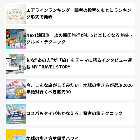
エアラインランキング 読者の投票をもとにランキン
グ形式で発表
Next韓国旅 次の韓国旅行がもっと楽しくなる 旅先・
グルメ・テクニック
旬な“あの人”が「旅」をテーマに語るインタビュー連
載 MY TRAVEL STORY
今、こんな旅がしてみたい！地球の歩き方が選ぶ2026
年絶対行くべき旅先30
コスパもタイパもかなえる！賢者の旅テクニック
地球の歩き方♥偏愛ハワイ