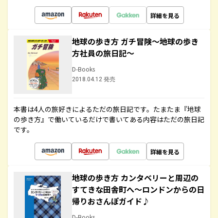
詳細を見る
地球の歩き方 ガチ冒険～地球の歩き
方社員の旅日記～
D-Books
2018.04.12 発売
本書は4人の旅好きによるただの旅日記です。たまたま『地球
の歩き方』で働いているだけで書いてある内容はただの旅日記
です。
詳細を見る
地球の歩き方 カンタベリーと周辺の
すてきな田舎町へ～ロンドンからの日
帰りおさんぽガイド♪
D-Books