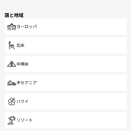
ほしい。
ほしい。
園や自然保護区など、自然が調和した近代的な景観と文化
の多様性あふれるカラフルな町は、どこを歩いても新しい
国と地域
発見がある。さらに、治安のよさや充実した公共交通機関
も、旅行者にとっては魅力的なポイント。グルメも豊富
で、ホーカーズは地元の風情を楽しめる外せないスポット
ヨーロッパ
だ。訪れる人を飽きさせないシンガポールで、多様な魅力
を体感しよう。 なお、新着のシンガポール情報は
コンテン
ツ一覧
を参照してほしい。
北米
中南米
オセアニア
ハワイ
リゾート