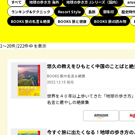
すべて
地球の歩き方 海外
地球の歩き方 Jシリーズ（国内）
aru
ランキング&テクニック
Resort Style
島旅
御朱印
歴史時
BOOKS 旅の名言＆絶景
BOOKS 旅と健康
BOOKS 旅の読み物
1〜20件/222件中 を表示
悠久の教えをひもとく中国のことばと絶
BOOKS 旅の名言＆絶景
2022.12.15 発売
世界を４０年以上歩いてきた「地球の歩き方
名言と癒やしの絶景集
今すぐ旅に出たくなる！地球の歩き方の