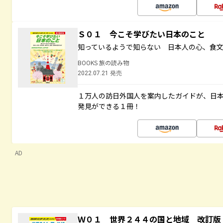
Ｓ０１ 今こそ学びたい日本のこと
知っているようで知らない 日本人の心、食
BOOKS 旅の読み物
2022.07.21 発売
１万人の訪日外国人を案内したガイドが、日
発見ができる１冊！
AD
Ｗ０１ 世界２４４の国と地域 改訂版