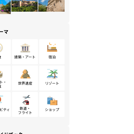
ーマ
食
建築・アート
宿泊
ト・
世界遺産
リゾート
戦
鉄道・
ビティ
ショップ
フライト