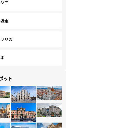
アジア
中近東
アフリカ
日本
ポット