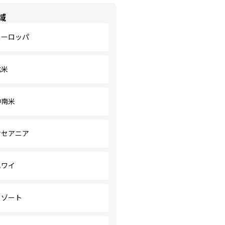
域
ヨーロッパ
北米
中南米
オセアニア
ハワイ
リゾート