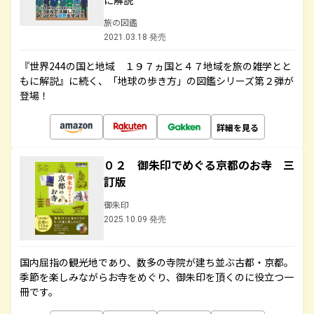
に解説
旅の図鑑
2021.03.18 発売
『世界244の国と地域 １９７ヵ国と４７地域を旅の雑学とと
もに解説』に続く、「地球の歩き方」の図鑑シリーズ第２弾が
登場！
詳細を見る
０２ 御朱印でめぐる京都のお寺 三
訂版
御朱印
2025.10.09 発売
国内屈指の観光地であり、数多の寺院が建ち並ぶ古都・京都。
季節を楽しみながらお寺をめぐり、御朱印を頂くのに役立つ一
冊です。