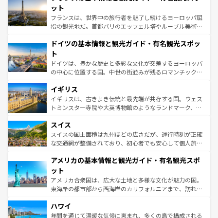
しい。
れる闘牛、そして美味しいタパスが生活の一部となってい
ット
る。首都マドリードの洗練された雰囲気や、バルセロナの
フランスは、世界中の旅行者を魅了し続けるヨーロッパ屈
アートに溢れた街角から、地方では古代ローマ遺跡や中世
指の観光地だ。首都パリのエッフェル塔やルーブル美術館
の城塞都市、穏やかなビーチリゾートまで多彩な表情を見
といった象徴的なスポットから、田舎町の古風な美しさま
せる。地方によって風土や気候が異なるスペインはその個
ドイツの基本情報と観光ガイド・有名観光スポッ
で、幅広い魅力が詰まっている。華麗な宮殿、歴史的な大
性で訪れる人を魅了する。 なお、新着のスペイン情報は
コ
聖堂、美しいビーチ、そして豊かな自然が、訪れる者を心
ト
ンテンツ一覧
を参照してほしい。
から魅了する。また、フランスは美食の国としても知ら
ドイツは、豊かな歴史と多彩な文化が交差するヨーロッパ
れ、フランス料理はユネスコ無形文化遺産にも登録されて
の中心に位置する国。中世の街並みが残るロマンチック街
いる。シャンパンの発祥地であるランス、プロヴァンスの
道から、未来を先取りするようなモダンな都市まで多様な
香り高いラベンダー畑など、多彩な楽しみ方が可能だ。さ
イギリス
顔を持つこの国は、どこを歩いても飽きることがない。ベ
らに、パリ以外の地域にも魅力が溢れており、どの街角に
ルリンの文化的活気、バイエルン州のアルプスの絶景、そ
イギリスは、古きよき伝統と最先端が共存する国。ウェス
も豊かな歴史と文化が息づいている。パリ以外の個性あふ
してライン川沿いのワイン畑といった風景は必見。ビール
トミンスター寺院や大英博物館のようなランドマーク、歴
れる地方に足を運ぶとそれぞれで全く異なる文化を体験で
とソーセージを味わいながら地元の人と過ごす楽しい時間
史ある大学都市、美しい丘陵地帯や牧歌的な風景など、エ
きるだろう。 なお、新着のフランス情報は
コンテンツ一覧
スイス
は、お酒好きな人にはぜひ体験してほしい。 なお、新着の
リアごとに異なる魅力がある。また、優雅なアフタヌーン
を参照してほしい。
ドイツ情報は
コンテンツ一覧
を参照してほしい。
ティー、ビール好きにはたまらない英国パブ、サッカー観
スイスの国土面積は九州ほどの広さだが、運行時刻が正確
戦など、本場だからこそできる体験も豊富。イギリスを旅
な交通網が整備されており、初心者でも安心して個人旅行
して楽しみつくそう。 なお、新着のイギリス情報は
コンテ
を楽しめる。日本同様に時刻表どおりの旅が可能だ。中世
アメリカの基本情報と観光ガイド・有名観光スポ
ンツ一覧
を参照してほしい。
の建物がそのまま残る町や、スイスならではのユニークな
博物館もあり、アルプス観光だけでなく町歩きも満喫する
ット
ことができる。国民の所得が高いため物価も高いが、旅行
アメリカ合衆国は、広大な土地と多様な文化が魅力の国。
者向けの交通パス提供のサービスもあり、うまく活用すれ
東海岸の都市部から西海岸のカリフォルニアまで、訪れる
ば市内交通費無料で観光を楽しむこともできる。 なお、新
場所ごとに異なる風景と体験が待っている。ニューヨーク
着のスイス情報は
コンテンツ一覧
を参照してほしい。
ハワイ
のような巨大都市は、観光、ショッピング、エンターテイ
ンメントが詰まった刺激的なスポットだ。一方、アメリカ
年間を通じて温暖な気候に恵まれ、多くの島で構成される