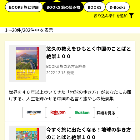
BOOKS 旅と健康
BOOKS 旅の読み物
BOOKS
D-Books
絞り込み条件を追加
1〜20件/202件中 を表示
悠久の教えをひもとく中国のことばと
絶景１００
BOOKS 旅の名言＆絶景
2022.12.15 発売
世界を４０年以上歩いてきた「地球の歩き方」があなたにお届
けする、人生を輝かせる中国の名言と癒やしの絶景集
詳細を見る
今すぐ旅に出たくなる！地球の歩き方
のことばと絶景１００