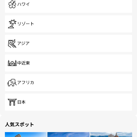
ハワイ
リゾート
アジア
中近東
アフリカ
日本
人気スポット