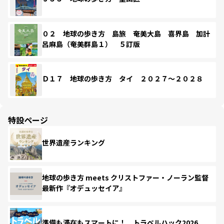
０２ 地球の歩き方 島旅 奄美大島 喜界島 加計
呂麻島（奄美群島１） ５訂版
Ｄ１７ 地球の歩き方 タイ ２０２７～２０２８
特設ページ
世界遺産ランキング
地球の歩き方 meets クリストファー・ノーラン監督
最新作『オデュッセイア』
準備も滞在もスマートに！ トラベルハック2026