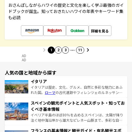
おさんぽしながらハワイの歴史と文化を楽しく学ぶ最強のガイ
ドブックが誕生。知っておきたいハワイの年表やキーワード集
も必読
詳細を見る
…
1
2
3
11
AD
AD
人気の国と地域から探す
イタリア
イタリアは歴史、文化、グルメ、自然と多彩な魅力にあふ
れた国。
ローマ
の古代遺跡やフィレンツェのルネッサンス
美術、ヴェネツィアの運河など、歴史あるスポットはもち
スペインの観光ポイントと人気スポット・知ってお
ろん、トスカーナの美しい田園風景やアマルフィ海岸の絶
景など、自然景観も見逃せない。観光の合間には、本場の
くべき基本情報
ピザやパスタなど、絶品のイタリア料理を堪能することも
イベリア半島のほぼ80％を占めるスペインは、太陽が降り
できる。朝目覚めてから夜眠るまで、すべての瞬間を楽し
注ぐ地中海沿岸から雄大なピレネー山脈まで、多彩な自然
ませてくれるイタリアで、忘れられない旅をしてみよう！
と文化が詰まったヨーロッパ屈指の旅行先だ。多様な地域
なお、新着のイタリア情報は
コンテンツ一覧
を参照してほ
フランスの基本情報と観光ガイド・有名観光スポ
文化が根付くこの国では、情熱的なフラメンコ、熱気あふ