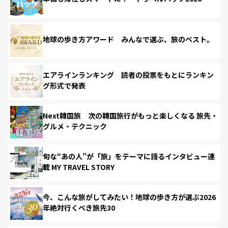
地球の歩き方アワード みんなで選ぶ、旅のベスト。
エアラインランキング 読者の投票をもとにランキン
グ形式で発表
Next韓国旅 次の韓国旅行がもっと楽しくなる 旅先・
グルメ・テクニック
旬な“あの人”が「旅」をテーマに語るインタビュー連
載 MY TRAVEL STORY
今、こんな旅がしてみたい！地球の歩き方が選ぶ2026
年絶対行くべき旅先30