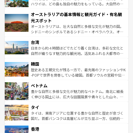
西部には大自然が広がり、グランドキャニオンやイエロー
ハワイは、どの島も独自の魅力をもっている。大自然の神
ストーン国立公園といった絶景が堪能できる。さらに、南
秘を感じたいなら、火山が生み出した壮大な景観を誇るハ
オーストラリアの基本情報と観光ガイド・有名観
部のニューオーリンズでは、音楽と美食が融合した独特の
ワイ島は見逃せない。また、定番の観光地といえばオアフ
文化が魅力。旅行者はアメリカの各地域で異なる魅力を楽
島だが、静かな自然を求めるならマウイ島やカウアイ島が
光スポット
しみながら、その多様性と豊かな歴史を感じることができ
おすすめ。エメラルドグリーンに輝く海をはじめ、豊かな
オーストラリアは、壮大な自然と多様な文化が魅力の国。
るだろう。車でのロードトリップや列車の旅も、アメリカ
文化や歴史が息づいている。「アロハスピリット」と呼ば
シドニーのシンボルであるシドニー・オペラハウス、オー
ならではの贅沢な旅のスタイルだ。 なお、新着のアメリカ
れるおもてなしの心で訪れる人々を迎えてくれるハワイの
ストラリア東海岸北部に広がる大サンゴ礁地帯グレートバ
情報は
コンテンツ一覧
を参照してほしい。
人々、おいしいローカルフードやハワイアンミュージッ
台湾
リアリーフや大陸中央部にそびえるウルル（エアーズロッ
ク、伝統的なフラダンスなど、すべてがハワイの魅力を彩
ク）、タスマニアの美しい原生林やケアンズの熱帯雨林な
日本から約４時間ほどでたどり着く台湾は、多彩な文化と
っている。訪れるたびに新しい発見と感動が待っているハ
ど、見どころがたくさん。また、カフェやワイン、オージ
自然が織りなす魅力的な観光地。活気あふれる大都市の台
ワイを、存分に味わってほしい。 なお、新着のハワイ情報
ービーフなどの食文化も豊かで、美味しいものであふれて
北やノスタルジックな町並みが人気な九份（ジォウフェ
は
コンテンツ一覧
を参照してほしい。
韓国
いる。アクティビティも充実しており、サーフィンやダイ
ン）、静ひつな山岳地帯である台湾東部など、都市の喧騒
ビング、ハイキングなど、アウトドア好きにはたまらな
と山間の静けさが共存しており、訪れる人に新しい発見と
歴史ある王朝文化が残る一方で、最先端のファッションやK
い。オーストラリアの多彩な魅力を存分に味わいつくそ
驚きをもたらしてくれる。また、奥深い台湾の食文化も魅
-POPで世界を席巻している韓国。首都ソウルの宮殿や伝統
う。 なお、新着のオーストラリア情報は
コンテンツ一覧
を
力で、夜市などの屋台グルメから高級料理、ヘルシーで美
家屋が並ぶエリアでは韓国の歴史と文化に浸ることがで
参照してほしい。
ベトナム
容にもいいと評判のスイーツなど、バラエティ豊かな料理
き、地方に足を延ばせば四季折々の自然美を楽しむことが
が味わえる。 なお、新着の台湾情報は
コンテンツ一覧
を参
できる。そして、キムチや焼肉、絶品のストリートフード
豊かな自然と多様な文化が魅力的なベトナム。南北に細長
照してほしい。
まで、さまざまな韓国料理が待っている。夜には、韓国な
く伸びる国土には、広大な田園風景や青々とした山々、世
らではのナイトライフも堪能できる。あたたかいホスピタ
界遺産に登録された壮大な自然景観が点在し、都市部では
タイ
リティに包まれながら、韓国の多彩な魅力を心ゆくまで味
急速な発展と共に伝統が息づく。ハノイの古い町並みやホ
わってみてほしい。 なお、新着の韓国情報は
コンテンツ一
ーチミン市のフランス統治時代の建物も、独特の雰囲気を
タイは、東南アジアに位置する豊かな自然と歴史が息づく
覧
を参照してほしい。
醸し出している。また、バラエティの豊かさとおいしさで
国だ。首都バンコクは高層ビルが立ち並ぶ一方、伝統的な
世界中の食通を魅了してやまないベトナム料理も魅力のひ
寺院や市場がいたるところに点在し、古きよき文化と現代
香港
とつ。フォーやバインミー、ベトナムコーヒーなどは、ぜ
の活気が交差している。北部ではチェンマイなどの山岳地