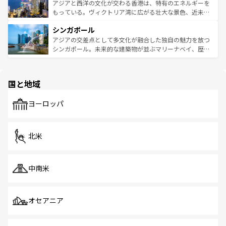
ひ現地で味わいたい。どの地域を訪れてもあたたかい人々
帯で自然と触れ合い、南部ではプーケットやクラビの美し
アジアと西洋の文化が交わる香港は、特有のエネルギーを
が旅行者を迎えてくれるので、きっと忘れられない旅にな
いビーチでリゾート気分を楽しむことができる。タイ料理
もっている。ヴィクトリア湾に広がる壮大な景色、近未来
るはずだ。 なお、新着のベトナム情報は
コンテンツ一覧
を
は世界的に有名で、屋台から高級レストランまで味覚を刺
的なアートスポット、そして歴史と現代が融合した町並
参照してほしい。
シンガポール
激する。気候は一年中温暖で、どの季節にも異なる楽しみ
み、どこを訪れても感動するはず。観光スポットが密集し
が待っている。親しみやすいタイの人々、仏教を中心とし
ており、効率よく見どころを回れるのも魅力。息をのむよ
アジアの交差点として多文化が融合した独自の魅力を放つ
た文化、そして多様な観光資源が、訪れる旅人を魅了し続
うな絶景から文化的な体験まで、香港を存分に楽しみ尽く
シンガポール。未来的な建築物が並ぶマリーナベイ、歴史
ける。 なお、新着のタイ情報は
コンテンツ一覧
を参照して
そう。 なお、新着の香港情報は
コンテンツ一覧
を参照して
と伝統を感じられるエスニックタウン、多数の緑豊かな公
ほしい。
ほしい。
園や自然保護区など、自然が調和した近代的な景観と文化
の多様性あふれるカラフルな町は、どこを歩いても新しい
国と地域
発見がある。さらに、治安のよさや充実した公共交通機関
も、旅行者にとっては魅力的なポイント。グルメも豊富
で、ホーカーズは地元の風情を楽しめる外せないスポット
ヨーロッパ
だ。訪れる人を飽きさせないシンガポールで、多様な魅力
を体感しよう。 なお、新着のシンガポール情報は
コンテン
ツ一覧
を参照してほしい。
北米
中南米
オセアニア