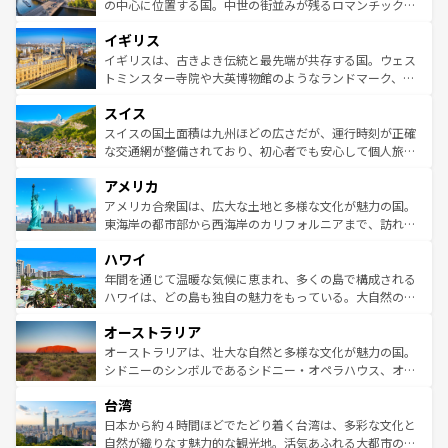
から魅了する。また、フランスは美食の国としても知ら
の中心に位置する国。中世の街並みが残るロマンチック街
れ、フランス料理はユネスコ無形文化遺産にも登録されて
道から、未来を先取りするようなモダンな都市まで多様な
イギリス
いる。シャンパンの発祥地であるランス、プロヴァンスの
顔を持つこの国は、どこを歩いても飽きることがない。ベ
香り高いラベンダー畑など、多彩な楽しみ方が可能だ。さ
ルリンの文化的活気、バイエルン州のアルプスの絶景、そ
イギリスは、古きよき伝統と最先端が共存する国。ウェス
らに、パリ以外の地域にも魅力が溢れており、どの街角に
してライン川沿いのワイン畑といった風景は必見。ビール
トミンスター寺院や大英博物館のようなランドマーク、歴
も豊かな歴史と文化が息づいている。パリ以外の個性あふ
とソーセージを味わいながら地元の人と過ごす楽しい時間
史ある大学都市、美しい丘陵地帯や牧歌的な風景など、エ
れる地方に足を運ぶとそれぞれで全く異なる文化を体験で
スイス
は、お酒好きな人にはぜひ体験してほしい。 なお、新着の
リアごとに異なる魅力がある。また、優雅なアフタヌーン
きるだろう。 なお、新着のフランス情報は
コンテンツ一覧
ドイツ情報は
コンテンツ一覧
を参照してほしい。
ティー、ビール好きにはたまらない英国パブ、サッカー観
スイスの国土面積は九州ほどの広さだが、運行時刻が正確
を参照してほしい。
戦など、本場だからこそできる体験も豊富。イギリスを旅
な交通網が整備されており、初心者でも安心して個人旅行
して楽しみつくそう。 なお、新着のイギリス情報は
コンテ
を楽しめる。日本同様に時刻表どおりの旅が可能だ。中世
アメリカ
ンツ一覧
を参照してほしい。
の建物がそのまま残る町や、スイスならではのユニークな
博物館もあり、アルプス観光だけでなく町歩きも満喫する
アメリカ合衆国は、広大な土地と多様な文化が魅力の国。
ことができる。国民の所得が高いため物価も高いが、旅行
東海岸の都市部から西海岸のカリフォルニアまで、訪れる
者向けの交通パス提供のサービスもあり、うまく活用すれ
場所ごとに異なる風景と体験が待っている。ニューヨーク
ハワイ
ば市内交通費無料で観光を楽しむこともできる。 なお、新
のような巨大都市は、観光、ショッピング、エンターテイ
着のスイス情報は
コンテンツ一覧
を参照してほしい。
ンメントが詰まった刺激的なスポットだ。一方、アメリカ
年間を通じて温暖な気候に恵まれ、多くの島で構成される
西部には大自然が広がり、グランドキャニオンやイエロー
ハワイは、どの島も独自の魅力をもっている。大自然の神
ストーン国立公園といった絶景が堪能できる。さらに、南
秘を感じたいなら、火山が生み出した壮大な景観を誇るハ
オーストラリア
部のニューオーリンズでは、音楽と美食が融合した独特の
ワイ島は見逃せない。また、定番の観光地といえばオアフ
文化が魅力。旅行者はアメリカの各地域で異なる魅力を楽
島だが、静かな自然を求めるならマウイ島やカウアイ島が
オーストラリアは、壮大な自然と多様な文化が魅力の国。
しみながら、その多様性と豊かな歴史を感じることができ
おすすめ。エメラルドグリーンに輝く海をはじめ、豊かな
シドニーのシンボルであるシドニー・オペラハウス、オー
るだろう。車でのロードトリップや列車の旅も、アメリカ
文化や歴史が息づいている。「アロハスピリット」と呼ば
ストラリア東海岸北部に広がる大サンゴ礁地帯グレートバ
ならではの贅沢な旅のスタイルだ。 なお、新着のアメリカ
台湾
れるおもてなしの心で訪れる人々を迎えてくれるハワイの
リアリーフや大陸中央部にそびえるウルル（エアーズロッ
情報は
コンテンツ一覧
を参照してほしい。
人々、おいしいローカルフードやハワイアンミュージッ
ク）、タスマニアの美しい原生林やケアンズの熱帯雨林な
日本から約４時間ほどでたどり着く台湾は、多彩な文化と
ク、伝統的なフラダンスなど、すべてがハワイの魅力を彩
ど、見どころがたくさん。また、カフェやワイン、オージ
自然が織りなす魅力的な観光地。活気あふれる大都市の台