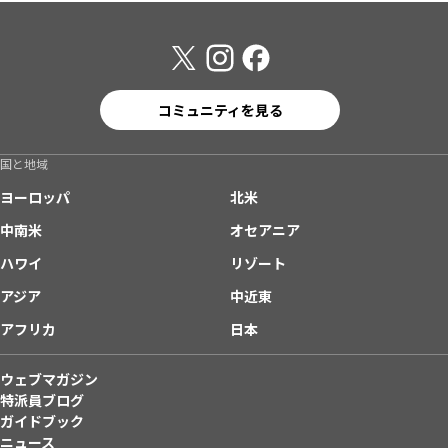
コミュニティを見る
国と地域
ヨーロッパ
北米
中南米
オセアニア
ハワイ
リゾート
アジア
中近東
アフリカ
日本
ウェブマガジン
特派員ブログ
ガイドブック
ニュース