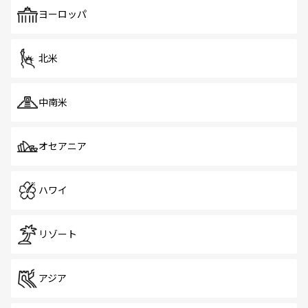
も、旅行者にとっては魅力的なポイント。グルメも豊富
で、ホーカーズは地元の風情を楽しめる外せないスポット
ヨーロッパ
だ。訪れる人を飽きさせないシンガポールで、多様な魅力
を体感しよう。 なお、新着のシンガポール情報は
コンテン
ツ一覧
を参照してほしい。
北米
中南米
オセアニア
ハワイ
リゾート
アジア