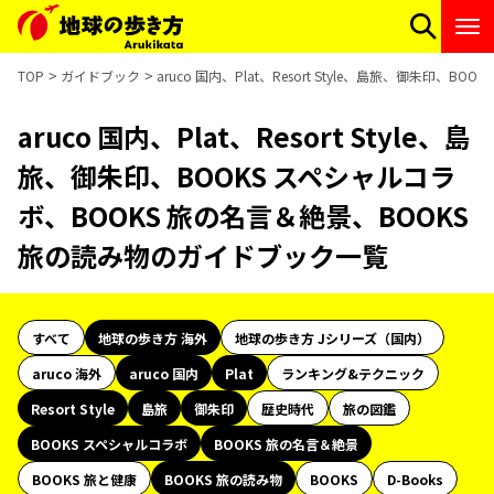
TOP
ガイドブック
aruco 国内、Plat、Resort Style、島旅、御朱印
aruco 国内、Plat、Resort Style、島
旅、御朱印、BOOKS スペシャルコラ
ボ、BOOKS 旅の名言＆絶景、BOOKS
旅の読み物のガイドブック一覧
すべて
地球の歩き方 海外
地球の歩き方 Jシリーズ（国内）
aruco 海外
aruco 国内
Plat
ランキング&テクニック
Resort Style
島旅
御朱印
歴史時代
旅の図鑑
BOOKS スペシャルコラボ
BOOKS 旅の名言＆絶景
BOOKS 旅と健康
BOOKS 旅の読み物
BOOKS
D-Books