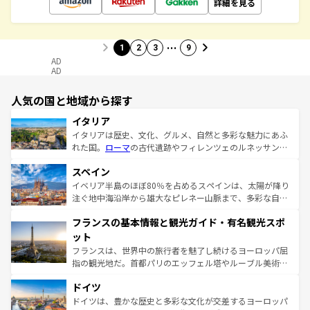
詳細を見る
…
1
2
3
9
AD
AD
人気の国と地域から探す
イタリア
イタリアは歴史、文化、グルメ、自然と多彩な魅力にあふ
れた国。
ローマ
の古代遺跡やフィレンツェのルネッサンス
美術、ヴェネツィアの運河など、歴史あるスポットはもち
スペイン
ろん、トスカーナの美しい田園風景やアマルフィ海岸の絶
景など、自然景観も見逃せない。観光の合間には、本場の
イベリア半島のほぼ80％を占めるスペインは、太陽が降り
ピザやパスタなど、絶品のイタリア料理を堪能することも
注ぐ地中海沿岸から雄大なピレネー山脈まで、多彩な自然
できる。朝目覚めてから夜眠るまで、すべての瞬間を楽し
と文化が詰まったヨーロッパ屈指の旅行先だ。多様な地域
フランスの基本情報と観光ガイド・有名観光スポ
ませてくれるイタリアで、忘れられない旅をしてみよう！
文化が根付くこの国では、情熱的なフラメンコ、熱気あふ
なお、新着のイタリア情報は
コンテンツ一覧
を参照してほ
れる闘牛、そして美味しいタパスが生活の一部となってい
ット
しい。
る。首都マドリードの洗練された雰囲気や、バルセロナの
フランスは、世界中の旅行者を魅了し続けるヨーロッパ屈
アートに溢れた街角から、地方では古代ローマ遺跡や中世
指の観光地だ。首都パリのエッフェル塔やルーブル美術館
の城塞都市、穏やかなビーチリゾートまで多彩な表情を見
といった象徴的なスポットから、田舎町の古風な美しさま
せる。地方によって風土や気候が異なるスペインはその個
ドイツ
で、幅広い魅力が詰まっている。華麗な宮殿、歴史的な大
性で訪れる人を魅了する。 なお、新着のスペイン情報は
コ
聖堂、美しいビーチ、そして豊かな自然が、訪れる者を心
ドイツは、豊かな歴史と多彩な文化が交差するヨーロッパ
ンテンツ一覧
を参照してほしい。