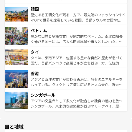
っている。訪れるたびに新しい発見と感動が待っているハ
ービーフなどの食文化も豊かで、美味しいものであふれて
北やノスタルジックな町並みが人気な九份（ジォウフェ
ワイを、存分に味わってほしい。 なお、新着のハワイ情報
韓国
いる。アクティビティも充実しており、サーフィンやダイ
ン）、静ひつな山岳地帯である台湾東部など、都市の喧騒
は
コンテンツ一覧
を参照してほしい。
ビング、ハイキングなど、アウトドア好きにはたまらな
と山間の静けさが共存しており、訪れる人に新しい発見と
歴史ある王朝文化が残る一方で、最先端のファッションやK
い。オーストラリアの多彩な魅力を存分に味わいつくそ
驚きをもたらしてくれる。また、奥深い台湾の食文化も魅
-POPで世界を席巻している韓国。首都ソウルの宮殿や伝統
う。 なお、新着のオーストラリア情報は
コンテンツ一覧
を
力で、夜市などの屋台グルメから高級料理、ヘルシーで美
家屋が並ぶエリアでは韓国の歴史と文化に浸ることがで
参照してほしい。
ベトナム
容にもいいと評判のスイーツなど、バラエティ豊かな料理
き、地方に足を延ばせば四季折々の自然美を楽しむことが
が味わえる。 なお、新着の台湾情報は
コンテンツ一覧
を参
できる。そして、キムチや焼肉、絶品のストリートフード
豊かな自然と多様な文化が魅力的なベトナム。南北に細長
照してほしい。
まで、さまざまな韓国料理が待っている。夜には、韓国な
く伸びる国土には、広大な田園風景や青々とした山々、世
らではのナイトライフも堪能できる。あたたかいホスピタ
界遺産に登録された壮大な自然景観が点在し、都市部では
タイ
リティに包まれながら、韓国の多彩な魅力を心ゆくまで味
急速な発展と共に伝統が息づく。ハノイの古い町並みやホ
わってみてほしい。 なお、新着の韓国情報は
コンテンツ一
ーチミン市のフランス統治時代の建物も、独特の雰囲気を
タイは、東南アジアに位置する豊かな自然と歴史が息づく
覧
を参照してほしい。
醸し出している。また、バラエティの豊かさとおいしさで
国だ。首都バンコクは高層ビルが立ち並ぶ一方、伝統的な
世界中の食通を魅了してやまないベトナム料理も魅力のひ
寺院や市場がいたるところに点在し、古きよき文化と現代
香港
とつ。フォーやバインミー、ベトナムコーヒーなどは、ぜ
の活気が交差している。北部ではチェンマイなどの山岳地
ひ現地で味わいたい。どの地域を訪れてもあたたかい人々
帯で自然と触れ合い、南部ではプーケットやクラビの美し
アジアと西洋の文化が交わる香港は、特有のエネルギーを
が旅行者を迎えてくれるので、きっと忘れられない旅にな
いビーチでリゾート気分を楽しむことができる。タイ料理
もっている。ヴィクトリア湾に広がる壮大な景色、近未来
るはずだ。 なお、新着のベトナム情報は
コンテンツ一覧
を
は世界的に有名で、屋台から高級レストランまで味覚を刺
的なアートスポット、そして歴史と現代が融合した町並
参照してほしい。
シンガポール
激する。気候は一年中温暖で、どの季節にも異なる楽しみ
み、どこを訪れても感動するはず。観光スポットが密集し
が待っている。親しみやすいタイの人々、仏教を中心とし
ており、効率よく見どころを回れるのも魅力。息をのむよ
アジアの交差点として多文化が融合した独自の魅力を放つ
た文化、そして多様な観光資源が、訪れる旅人を魅了し続
うな絶景から文化的な体験まで、香港を存分に楽しみ尽く
シンガポール。未来的な建築物が並ぶマリーナベイ、歴史
ける。 なお、新着のタイ情報は
コンテンツ一覧
を参照して
そう。 なお、新着の香港情報は
コンテンツ一覧
を参照して
と伝統を感じられるエスニックタウン、多数の緑豊かな公
ほしい。
ほしい。
園や自然保護区など、自然が調和した近代的な景観と文化
の多様性あふれるカラフルな町は、どこを歩いても新しい
国と地域
発見がある。さらに、治安のよさや充実した公共交通機関