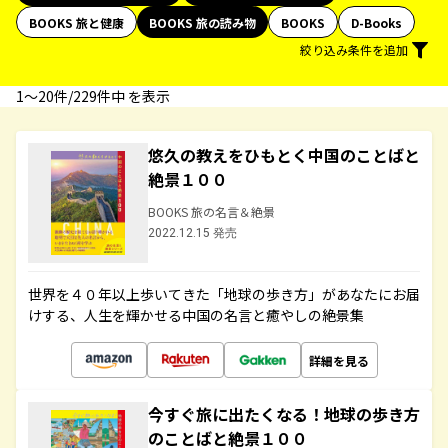
BOOKS 旅と健康
BOOKS 旅の読み物
BOOKS
D-Books
絞り込み条件を追加
1〜20件/229件中 を表示
悠久の教えをひもとく中国のことばと
絶景１００
BOOKS 旅の名言＆絶景
2022.12.15 発売
世界を４０年以上歩いてきた「地球の歩き方」があなたにお届
けする、人生を輝かせる中国の名言と癒やしの絶景集
詳細を見る
今すぐ旅に出たくなる！地球の歩き方
のことばと絶景１００