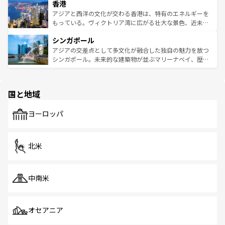
香港
とつ。フォーやバインミー、ベトナムコーヒーなどは、ぜ
の活気が交差している。北部ではチェンマイなどの山岳地
ひ現地で味わいたい。どの地域を訪れてもあたたかい人々
帯で自然と触れ合い、南部ではプーケットやクラビの美し
アジアと西洋の文化が交わる香港は、特有のエネルギーを
が旅行者を迎えてくれるので、きっと忘れられない旅にな
いビーチでリゾート気分を楽しむことができる。タイ料理
もっている。ヴィクトリア湾に広がる壮大な景色、近未来
るはずだ。 なお、新着のベトナム情報は
コンテンツ一覧
を
は世界的に有名で、屋台から高級レストランまで味覚を刺
的なアートスポット、そして歴史と現代が融合した町並
参照してほしい。
シンガポール
激する。気候は一年中温暖で、どの季節にも異なる楽しみ
み、どこを訪れても感動するはず。観光スポットが密集し
が待っている。親しみやすいタイの人々、仏教を中心とし
ており、効率よく見どころを回れるのも魅力。息をのむよ
アジアの交差点として多文化が融合した独自の魅力を放つ
た文化、そして多様な観光資源が、訪れる旅人を魅了し続
うな絶景から文化的な体験まで、香港を存分に楽しみ尽く
シンガポール。未来的な建築物が並ぶマリーナベイ、歴史
ける。 なお、新着のタイ情報は
コンテンツ一覧
を参照して
そう。 なお、新着の香港情報は
コンテンツ一覧
を参照して
と伝統を感じられるエスニックタウン、多数の緑豊かな公
ほしい。
ほしい。
園や自然保護区など、自然が調和した近代的な景観と文化
の多様性あふれるカラフルな町は、どこを歩いても新しい
国と地域
発見がある。さらに、治安のよさや充実した公共交通機関
も、旅行者にとっては魅力的なポイント。グルメも豊富
で、ホーカーズは地元の風情を楽しめる外せないスポット
ヨーロッパ
だ。訪れる人を飽きさせないシンガポールで、多様な魅力
を体感しよう。 なお、新着のシンガポール情報は
コンテン
ツ一覧
を参照してほしい。
北米
中南米
オセアニア