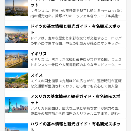
しい。
れる闘牛、そして美味しいタパスが生活の一部となってい
ット
る。首都マドリードの洗練された雰囲気や、バルセロナの
フランスは、世界中の旅行者を魅了し続けるヨーロッパ屈
アートに溢れた街角から、地方では古代ローマ遺跡や中世
指の観光地だ。首都パリのエッフェル塔やルーブル美術館
の城塞都市、穏やかなビーチリゾートまで多彩な表情を見
といった象徴的なスポットから、田舎町の古風な美しさま
せる。地方によって風土や気候が異なるスペインはその個
ドイツの基本情報と観光ガイド・有名観光スポッ
で、幅広い魅力が詰まっている。華麗な宮殿、歴史的な大
性で訪れる人を魅了する。 なお、新着のスペイン情報は
コ
聖堂、美しいビーチ、そして豊かな自然が、訪れる者を心
ト
ンテンツ一覧
を参照してほしい。
から魅了する。また、フランスは美食の国としても知ら
ドイツは、豊かな歴史と多彩な文化が交差するヨーロッパ
れ、フランス料理はユネスコ無形文化遺産にも登録されて
の中心に位置する国。中世の街並みが残るロマンチック街
いる。シャンパンの発祥地であるランス、プロヴァンスの
道から、未来を先取りするようなモダンな都市まで多様な
香り高いラベンダー畑など、多彩な楽しみ方が可能だ。さ
イギリス
顔を持つこの国は、どこを歩いても飽きることがない。ベ
らに、パリ以外の地域にも魅力が溢れており、どの街角に
ルリンの文化的活気、バイエルン州のアルプスの絶景、そ
イギリスは、古きよき伝統と最先端が共存する国。ウェス
も豊かな歴史と文化が息づいている。パリ以外の個性あふ
してライン川沿いのワイン畑といった風景は必見。ビール
トミンスター寺院や大英博物館のようなランドマーク、歴
れる地方に足を運ぶとそれぞれで全く異なる文化を体験で
とソーセージを味わいながら地元の人と過ごす楽しい時間
史ある大学都市、美しい丘陵地帯や牧歌的な風景など、エ
きるだろう。 なお、新着のフランス情報は
コンテンツ一覧
スイス
は、お酒好きな人にはぜひ体験してほしい。 なお、新着の
リアごとに異なる魅力がある。また、優雅なアフタヌーン
を参照してほしい。
ドイツ情報は
コンテンツ一覧
を参照してほしい。
ティー、ビール好きにはたまらない英国パブ、サッカー観
スイスの国土面積は九州ほどの広さだが、運行時刻が正確
戦など、本場だからこそできる体験も豊富。イギリスを旅
な交通網が整備されており、初心者でも安心して個人旅行
して楽しみつくそう。 なお、新着のイギリス情報は
コンテ
を楽しめる。日本同様に時刻表どおりの旅が可能だ。中世
アメリカの基本情報と観光ガイド・有名観光スポ
ンツ一覧
を参照してほしい。
の建物がそのまま残る町や、スイスならではのユニークな
博物館もあり、アルプス観光だけでなく町歩きも満喫する
ット
ことができる。国民の所得が高いため物価も高いが、旅行
アメリカ合衆国は、広大な土地と多様な文化が魅力の国。
者向けの交通パス提供のサービスもあり、うまく活用すれ
東海岸の都市部から西海岸のカリフォルニアまで、訪れる
ば市内交通費無料で観光を楽しむこともできる。 なお、新
場所ごとに異なる風景と体験が待っている。ニューヨーク
着のスイス情報は
コンテンツ一覧
を参照してほしい。
ハワイの基本情報と観光ガイド・有名観光スポッ
のような巨大都市は、観光、ショッピング、エンターテイ
ンメントが詰まった刺激的なスポットだ。一方、アメリカ
ト