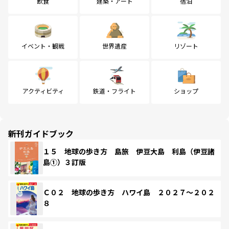
飲食
建築・アート
宿泊
イベント・観戦
世界遺産
リゾート
アクティビティ
鉄道・フライト
ショップ
新刊ガイドブック
１５ 地球の歩き方 島旅 伊豆大島 利島（伊豆諸
島①）３訂版
Ｃ０２ 地球の歩き方 ハワイ島 ２０２７～２０２
８