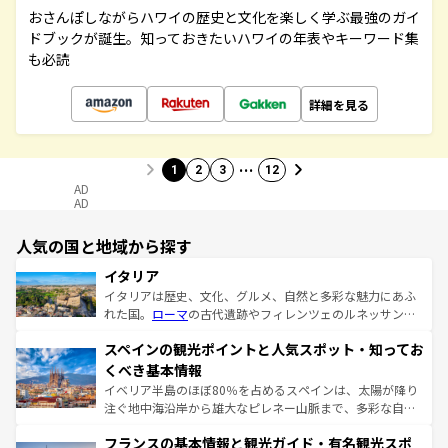
おさんぽしながらハワイの歴史と文化を楽しく学ぶ最強のガイ
ドブックが誕生。知っておきたいハワイの年表やキーワード集
も必読
詳細を見る
…
1
2
3
12
AD
AD
人気の国と地域から探す
イタリア
イタリアは歴史、文化、グルメ、自然と多彩な魅力にあふ
れた国。
ローマ
の古代遺跡やフィレンツェのルネッサンス
美術、ヴェネツィアの運河など、歴史あるスポットはもち
スペインの観光ポイントと人気スポット・知ってお
ろん、トスカーナの美しい田園風景やアマルフィ海岸の絶
景など、自然景観も見逃せない。観光の合間には、本場の
くべき基本情報
ピザやパスタなど、絶品のイタリア料理を堪能することも
イベリア半島のほぼ80％を占めるスペインは、太陽が降り
できる。朝目覚めてから夜眠るまで、すべての瞬間を楽し
注ぐ地中海沿岸から雄大なピレネー山脈まで、多彩な自然
ませてくれるイタリアで、忘れられない旅をしてみよう！
と文化が詰まったヨーロッパ屈指の旅行先だ。多様な地域
なお、新着のイタリア情報は
コンテンツ一覧
を参照してほ
フランスの基本情報と観光ガイド・有名観光スポ
文化が根付くこの国では、情熱的なフラメンコ、熱気あふ