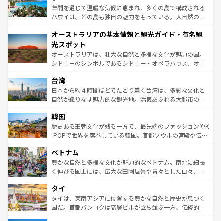
西部には大自然が広がり、グランドキャニオンやイエロー
年間を通じて温暖な気候に恵まれ、多くの島で構成される
ストーン国立公園といった絶景が堪能できる。さらに、南
ハワイは、どの島も独自の魅力をもっている。大自然の神
部のニューオーリンズでは、音楽と美食が融合した独特の
秘を感じたいなら、火山が生み出した壮大な景観を誇るハ
文化が魅力。旅行者はアメリカの各地域で異なる魅力を楽
オーストラリアの基本情報と観光ガイド・有名観
ワイ島は見逃せない。また、定番の観光地といえばオアフ
しみながら、その多様性と豊かな歴史を感じることができ
島だが、静かな自然を求めるならマウイ島やカウアイ島が
光スポット
るだろう。車でのロードトリップや列車の旅も、アメリカ
おすすめ。エメラルドグリーンに輝く海をはじめ、豊かな
オーストラリアは、壮大な自然と多様な文化が魅力の国。
ならではの贅沢な旅のスタイルだ。 なお、新着のアメリカ
文化や歴史が息づいている。「アロハスピリット」と呼ば
シドニーのシンボルであるシドニー・オペラハウス、オー
情報は
コンテンツ一覧
を参照してほしい。
れるおもてなしの心で訪れる人々を迎えてくれるハワイの
ストラリア東海岸北部に広がる大サンゴ礁地帯グレートバ
人々、おいしいローカルフードやハワイアンミュージッ
台湾
リアリーフや大陸中央部にそびえるウルル（エアーズロッ
ク、伝統的なフラダンスなど、すべてがハワイの魅力を彩
ク）、タスマニアの美しい原生林やケアンズの熱帯雨林な
日本から約４時間ほどでたどり着く台湾は、多彩な文化と
っている。訪れるたびに新しい発見と感動が待っているハ
ど、見どころがたくさん。また、カフェやワイン、オージ
自然が織りなす魅力的な観光地。活気あふれる大都市の台
ワイを、存分に味わってほしい。 なお、新着のハワイ情報
ービーフなどの食文化も豊かで、美味しいものであふれて
北やノスタルジックな町並みが人気な九份（ジォウフェ
は
コンテンツ一覧
を参照してほしい。
韓国
いる。アクティビティも充実しており、サーフィンやダイ
ン）、静ひつな山岳地帯である台湾東部など、都市の喧騒
ビング、ハイキングなど、アウトドア好きにはたまらな
と山間の静けさが共存しており、訪れる人に新しい発見と
歴史ある王朝文化が残る一方で、最先端のファッションやK
い。オーストラリアの多彩な魅力を存分に味わいつくそ
驚きをもたらしてくれる。また、奥深い台湾の食文化も魅
-POPで世界を席巻している韓国。首都ソウルの宮殿や伝統
う。 なお、新着のオーストラリア情報は
コンテンツ一覧
を
力で、夜市などの屋台グルメから高級料理、ヘルシーで美
家屋が並ぶエリアでは韓国の歴史と文化に浸ることがで
参照してほしい。
ベトナム
容にもいいと評判のスイーツなど、バラエティ豊かな料理
き、地方に足を延ばせば四季折々の自然美を楽しむことが
が味わえる。 なお、新着の台湾情報は
コンテンツ一覧
を参
できる。そして、キムチや焼肉、絶品のストリートフード
豊かな自然と多様な文化が魅力的なベトナム。南北に細長
照してほしい。
まで、さまざまな韓国料理が待っている。夜には、韓国な
く伸びる国土には、広大な田園風景や青々とした山々、世
らではのナイトライフも堪能できる。あたたかいホスピタ
界遺産に登録された壮大な自然景観が点在し、都市部では
タイ
リティに包まれながら、韓国の多彩な魅力を心ゆくまで味
急速な発展と共に伝統が息づく。ハノイの古い町並みやホ
わってみてほしい。 なお、新着の韓国情報は
コンテンツ一
ーチミン市のフランス統治時代の建物も、独特の雰囲気を
タイは、東南アジアに位置する豊かな自然と歴史が息づく
覧
を参照してほしい。
醸し出している。また、バラエティの豊かさとおいしさで
国だ。首都バンコクは高層ビルが立ち並ぶ一方、伝統的な
世界中の食通を魅了してやまないベトナム料理も魅力のひ
寺院や市場がいたるところに点在し、古きよき文化と現代