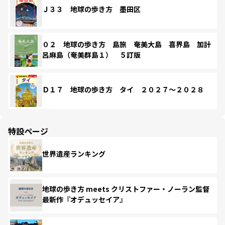
Ｊ３３ 地球の歩き方 墨田区
０２ 地球の歩き方 島旅 奄美大島 喜界島 加計
呂麻島（奄美群島１） ５訂版
Ｄ１７ 地球の歩き方 タイ ２０２７～２０２８
特設ページ
世界遺産ランキング
地球の歩き方 meets クリストファー・ノーラン監督
最新作『オデュッセイア』