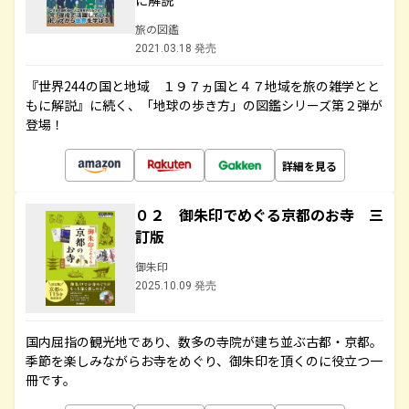
に解説
旅の図鑑
2021.03.18 発売
『世界244の国と地域 １９７ヵ国と４７地域を旅の雑学とと
もに解説』に続く、「地球の歩き方」の図鑑シリーズ第２弾が
登場！
詳細を見る
０２ 御朱印でめぐる京都のお寺 三
訂版
御朱印
2025.10.09 発売
国内屈指の観光地であり、数多の寺院が建ち並ぶ古都・京都。
季節を楽しみながらお寺をめぐり、御朱印を頂くのに役立つ一
冊です。