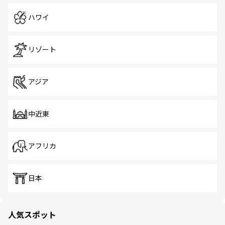
ハワイ
リゾート
アジア
中近東
アフリカ
日本
人気スポット