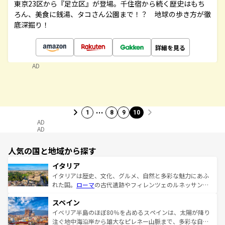
東京23区から『足立区』が登場。千住宿から続く歴史はもち
ろん、美食に銭湯、タコさん公園まで！？ 地球の歩き方が徹
底深掘り！
詳細を見る
AD
…
1
8
9
10
AD
AD
人気の国と地域から探す
イタリア
イタリアは歴史、文化、グルメ、自然と多彩な魅力にあふ
れた国。
ローマ
の古代遺跡やフィレンツェのルネッサンス
美術、ヴェネツィアの運河など、歴史あるスポットはもち
スペイン
ろん、トスカーナの美しい田園風景やアマルフィ海岸の絶
景など、自然景観も見逃せない。観光の合間には、本場の
イベリア半島のほぼ80％を占めるスペインは、太陽が降り
ピザやパスタなど、絶品のイタリア料理を堪能することも
注ぐ地中海沿岸から雄大なピレネー山脈まで、多彩な自然