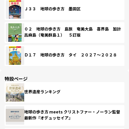
Ｊ３３ 地球の歩き方 墨田区
０２ 地球の歩き方 島旅 奄美大島 喜界島 加計
呂麻島（奄美群島１） ５訂版
Ｄ１７ 地球の歩き方 タイ ２０２７～２０２８
特設ページ
世界遺産ランキング
地球の歩き方 meets クリストファー・ノーラン監督
最新作『オデュッセイア』