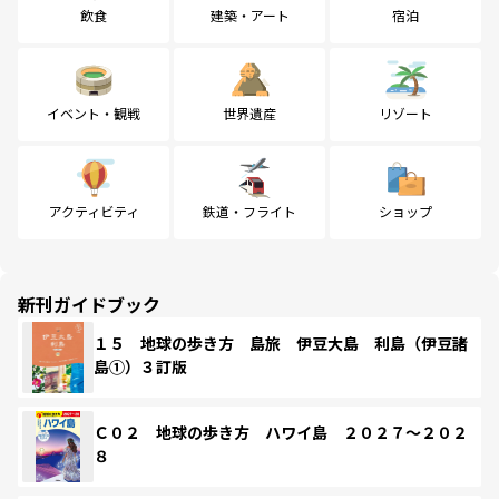
飲食
建築・アート
宿泊
イベント・観戦
世界遺産
リゾート
アクティビティ
鉄道・フライト
ショップ
新刊ガイドブック
１５ 地球の歩き方 島旅 伊豆大島 利島（伊豆諸
島①）３訂版
Ｃ０２ 地球の歩き方 ハワイ島 ２０２７～２０２
８