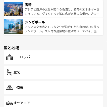
世界中の食通を魅了してやまないベトナム料理も魅力のひ
寺院や市場がいたるところに点在し、古きよき文化と現代
香港
とつ。フォーやバインミー、ベトナムコーヒーなどは、ぜ
の活気が交差している。北部ではチェンマイなどの山岳地
ひ現地で味わいたい。どの地域を訪れてもあたたかい人々
帯で自然と触れ合い、南部ではプーケットやクラビの美し
アジアと西洋の文化が交わる香港は、特有のエネルギーを
が旅行者を迎えてくれるので、きっと忘れられない旅にな
いビーチでリゾート気分を楽しむことができる。タイ料理
もっている。ヴィクトリア湾に広がる壮大な景色、近未来
るはずだ。 なお、新着のベトナム情報は
コンテンツ一覧
を
は世界的に有名で、屋台から高級レストランまで味覚を刺
的なアートスポット、そして歴史と現代が融合した町並
参照してほしい。
シンガポール
激する。気候は一年中温暖で、どの季節にも異なる楽しみ
み、どこを訪れても感動するはず。観光スポットが密集し
が待っている。親しみやすいタイの人々、仏教を中心とし
ており、効率よく見どころを回れるのも魅力。息をのむよ
アジアの交差点として多文化が融合した独自の魅力を放つ
た文化、そして多様な観光資源が、訪れる旅人を魅了し続
うな絶景から文化的な体験まで、香港を存分に楽しみ尽く
シンガポール。未来的な建築物が並ぶマリーナベイ、歴史
ける。 なお、新着のタイ情報は
コンテンツ一覧
を参照して
そう。 なお、新着の香港情報は
コンテンツ一覧
を参照して
と伝統を感じられるエスニックタウン、多数の緑豊かな公
ほしい。
ほしい。
園や自然保護区など、自然が調和した近代的な景観と文化
の多様性あふれるカラフルな町は、どこを歩いても新しい
国と地域
発見がある。さらに、治安のよさや充実した公共交通機関
も、旅行者にとっては魅力的なポイント。グルメも豊富
で、ホーカーズは地元の風情を楽しめる外せないスポット
ヨーロッパ
だ。訪れる人を飽きさせないシンガポールで、多様な魅力
を体感しよう。 なお、新着のシンガポール情報は
コンテン
ツ一覧
を参照してほしい。
北米
中南米
オセアニア