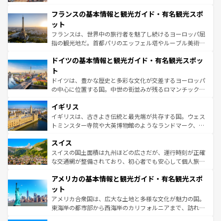
できる。朝目覚めてから夜眠るまで、すべての瞬間を楽し
と文化が詰まったヨーロッパ屈指の旅行先だ。多様な地域
フランスの基本情報と観光ガイド・有名観光スポ
ませてくれるイタリアで、忘れられない旅をしてみよう！
文化が根付くこの国では、情熱的なフラメンコ、熱気あふ
なお、新着のイタリア情報は
コンテンツ一覧
を参照してほ
れる闘牛、そして美味しいタパスが生活の一部となってい
ット
しい。
る。首都マドリードの洗練された雰囲気や、バルセロナの
フランスは、世界中の旅行者を魅了し続けるヨーロッパ屈
アートに溢れた街角から、地方では古代ローマ遺跡や中世
指の観光地だ。首都パリのエッフェル塔やルーブル美術館
の城塞都市、穏やかなビーチリゾートまで多彩な表情を見
といった象徴的なスポットから、田舎町の古風な美しさま
せる。地方によって風土や気候が異なるスペインはその個
ドイツの基本情報と観光ガイド・有名観光スポッ
で、幅広い魅力が詰まっている。華麗な宮殿、歴史的な大
性で訪れる人を魅了する。 なお、新着のスペイン情報は
コ
聖堂、美しいビーチ、そして豊かな自然が、訪れる者を心
ト
ンテンツ一覧
を参照してほしい。
から魅了する。また、フランスは美食の国としても知ら
ドイツは、豊かな歴史と多彩な文化が交差するヨーロッパ
れ、フランス料理はユネスコ無形文化遺産にも登録されて
の中心に位置する国。中世の街並みが残るロマンチック街
いる。シャンパンの発祥地であるランス、プロヴァンスの
道から、未来を先取りするようなモダンな都市まで多様な
香り高いラベンダー畑など、多彩な楽しみ方が可能だ。さ
イギリス
顔を持つこの国は、どこを歩いても飽きることがない。ベ
らに、パリ以外の地域にも魅力が溢れており、どの街角に
ルリンの文化的活気、バイエルン州のアルプスの絶景、そ
イギリスは、古きよき伝統と最先端が共存する国。ウェス
も豊かな歴史と文化が息づいている。パリ以外の個性あふ
してライン川沿いのワイン畑といった風景は必見。ビール
トミンスター寺院や大英博物館のようなランドマーク、歴
れる地方に足を運ぶとそれぞれで全く異なる文化を体験で
とソーセージを味わいながら地元の人と過ごす楽しい時間
史ある大学都市、美しい丘陵地帯や牧歌的な風景など、エ
きるだろう。 なお、新着のフランス情報は
コンテンツ一覧
スイス
は、お酒好きな人にはぜひ体験してほしい。 なお、新着の
リアごとに異なる魅力がある。また、優雅なアフタヌーン
を参照してほしい。
ドイツ情報は
コンテンツ一覧
を参照してほしい。
ティー、ビール好きにはたまらない英国パブ、サッカー観
スイスの国土面積は九州ほどの広さだが、運行時刻が正確
戦など、本場だからこそできる体験も豊富。イギリスを旅
な交通網が整備されており、初心者でも安心して個人旅行
して楽しみつくそう。 なお、新着のイギリス情報は
コンテ
を楽しめる。日本同様に時刻表どおりの旅が可能だ。中世
アメリカの基本情報と観光ガイド・有名観光スポ
ンツ一覧
を参照してほしい。
の建物がそのまま残る町や、スイスならではのユニークな
博物館もあり、アルプス観光だけでなく町歩きも満喫する
ット
ことができる。国民の所得が高いため物価も高いが、旅行
アメリカ合衆国は、広大な土地と多様な文化が魅力の国。
者向けの交通パス提供のサービスもあり、うまく活用すれ
東海岸の都市部から西海岸のカリフォルニアまで、訪れる
ば市内交通費無料で観光を楽しむこともできる。 なお、新
場所ごとに異なる風景と体験が待っている。ニューヨーク