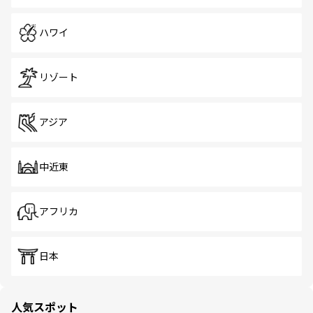
ハワイ
リゾート
アジア
中近東
アフリカ
日本
人気スポット