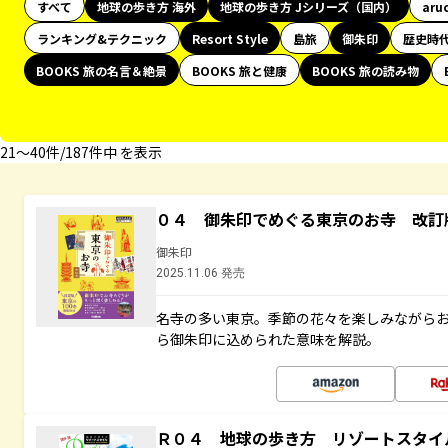
すべて
地球の歩き方 海外
地球の歩き方 Jシリーズ（国内）
aru
ランキング&テクニック
Resort Style
島旅
御朱印
歴史時
BOOKS 旅の名言＆絶景
BOOKS 旅と健康
BOOKS 旅の読み物
21〜40件/187件中 を表示
０４ 御朱印でめぐる東京のお寺 改訂
御朱印
2025.11.06 発売
名寺の多い東京。季節の花々を楽しみながら
ら御朱印に込められた意味を解説。
Ｒ０４ 地球の歩き方 リゾートスタイ