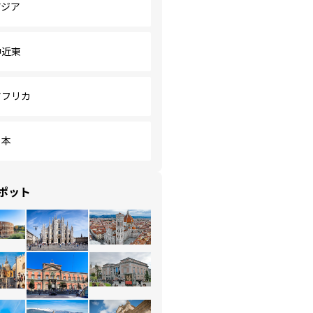
アジア
中近東
アフリカ
日本
ポット