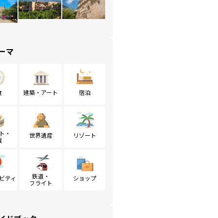
ーマ
食
建築・アート
宿泊
ト・
世界遺産
リゾート
戦
鉄道・
ビティ
ショップ
フライト