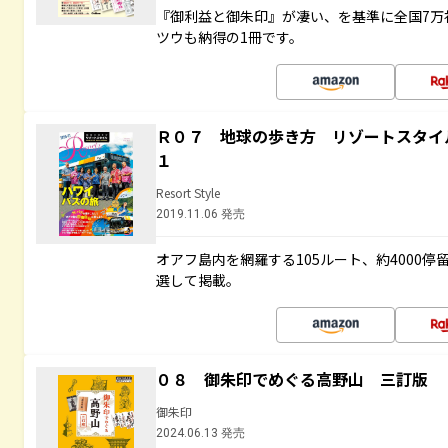
『御利益と御朱印』が凄い、を基準に全国7万
ツウも納得の1冊です。
Ｒ０７ 地球の歩き方 リゾートスタイ
１
Resort Style
2019.11.06 発売
オアフ島内を網羅する105ルート、約4000
選して掲載。
０８ 御朱印でめぐる高野山 三訂版
御朱印
2024.06.13 発売