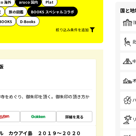
co 海外
aruco 国内
Plat
国と地
代
旅の図鑑
BOOKS スペシャルコラボ
BOOKS
D-Books
絞り込み条件を追加
版
お寺をめぐり、御朱印を頂く。御朱印の頂き方か
詳細を見る
ル カウアイ島 ２０１９～２０２０