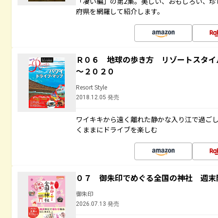
「凄い編」の第2集。美しい、おもしろい、珍
府県を網羅して紹介します。
Ｒ０６ 地球の歩き方 リゾートスタイ
～２０２０
Resort Style
2018.12.05 発売
ワイキキから遠く離れた静かな入り江で過ご
くままにドライブを楽しむ
０７ 御朱印でめぐる全国の神社 週末
御朱印
2026.07.13 発売