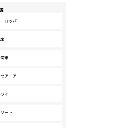
域
ヨーロッパ
北米
中南米
オセアニア
ハワイ
リゾート