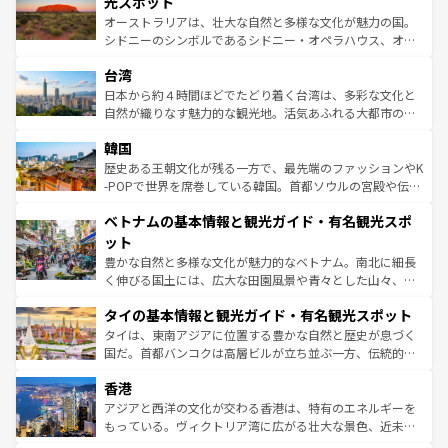
光スポット
るだろう。車でのロードトリップや列車の旅も、アメリカ
おすすめ。エメラルドグリーンに輝く海をはじめ、豊かな
オーストラリアは、壮大な自然と多様な文化が魅力の国。
ならではの贅沢な旅のスタイルだ。 なお、新着のアメリカ
文化や歴史が息づいている。「アロハスピリット」と呼ば
シドニーのシンボルであるシドニー・オペラハウス、オー
情報は
コンテンツ一覧
を参照してほしい。
れるおもてなしの心で訪れる人々を迎えてくれるハワイの
ストラリア東海岸北部に広がる大サンゴ礁地帯グレートバ
人々、おいしいローカルフードやハワイアンミュージッ
台湾
リアリーフや大陸中央部にそびえるウルル（エアーズロッ
ク、伝統的なフラダンスなど、すべてがハワイの魅力を彩
ク）、タスマニアの美しい原生林やケアンズの熱帯雨林な
日本から約４時間ほどでたどり着く台湾は、多彩な文化と
っている。訪れるたびに新しい発見と感動が待っているハ
ど、見どころがたくさん。また、カフェやワイン、オージ
自然が織りなす魅力的な観光地。活気あふれる大都市の台
ワイを、存分に味わってほしい。 なお、新着のハワイ情報
ービーフなどの食文化も豊かで、美味しいものであふれて
北やノスタルジックな町並みが人気な九份（ジォウフェ
は
コンテンツ一覧
を参照してほしい。
韓国
いる。アクティビティも充実しており、サーフィンやダイ
ン）、静ひつな山岳地帯である台湾東部など、都市の喧騒
ビング、ハイキングなど、アウトドア好きにはたまらな
と山間の静けさが共存しており、訪れる人に新しい発見と
歴史ある王朝文化が残る一方で、最先端のファッションやK
い。オーストラリアの多彩な魅力を存分に味わいつくそ
驚きをもたらしてくれる。また、奥深い台湾の食文化も魅
-POPで世界を席巻している韓国。首都ソウルの宮殿や伝統
う。 なお、新着のオーストラリア情報は
コンテンツ一覧
を
力で、夜市などの屋台グルメから高級料理、ヘルシーで美
家屋が並ぶエリアでは韓国の歴史と文化に浸ることがで
参照してほしい。
ベトナムの基本情報と観光ガイド・有名観光スポ
容にもいいと評判のスイーツなど、バラエティ豊かな料理
き、地方に足を延ばせば四季折々の自然美を楽しむことが
が味わえる。 なお、新着の台湾情報は
コンテンツ一覧
を参
できる。そして、キムチや焼肉、絶品のストリートフード
ット
照してほしい。
まで、さまざまな韓国料理が待っている。夜には、韓国な
豊かな自然と多様な文化が魅力的なベトナム。南北に細長
らではのナイトライフも堪能できる。あたたかいホスピタ
く伸びる国土には、広大な田園風景や青々とした山々、世
リティに包まれながら、韓国の多彩な魅力を心ゆくまで味
界遺産に登録された壮大な自然景観が点在し、都市部では
わってみてほしい。 なお、新着の韓国情報は
コンテンツ一
タイの基本情報と観光ガイド・有名観光スポット
急速な発展と共に伝統が息づく。ハノイの古い町並みやホ
覧
を参照してほしい。
ーチミン市のフランス統治時代の建物も、独特の雰囲気を
タイは、東南アジアに位置する豊かな自然と歴史が息づく
醸し出している。また、バラエティの豊かさとおいしさで
国だ。首都バンコクは高層ビルが立ち並ぶ一方、伝統的な
世界中の食通を魅了してやまないベトナム料理も魅力のひ
寺院や市場がいたるところに点在し、古きよき文化と現代
香港
とつ。フォーやバインミー、ベトナムコーヒーなどは、ぜ
の活気が交差している。北部ではチェンマイなどの山岳地
ひ現地で味わいたい。どの地域を訪れてもあたたかい人々
帯で自然と触れ合い、南部ではプーケットやクラビの美し
アジアと西洋の文化が交わる香港は、特有のエネルギーを
が旅行者を迎えてくれるので、きっと忘れられない旅にな
いビーチでリゾート気分を楽しむことができる。タイ料理
もっている。ヴィクトリア湾に広がる壮大な景色、近未来
るはずだ。 なお、新着のベトナム情報は
コンテンツ一覧
を
は世界的に有名で、屋台から高級レストランまで味覚を刺
的なアートスポット、そして歴史と現代が融合した町並