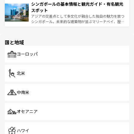
参照してほしい。
シンガポールの基本情報と観光ガイド・有名観光
激する。気候は一年中温暖で、どの季節にも異なる楽しみ
み、どこを訪れても感動するはず。観光スポットが密集し
が待っている。親しみやすいタイの人々、仏教を中心とし
ており、効率よく見どころを回れるのも魅力。息をのむよ
スポット
た文化、そして多様な観光資源が、訪れる旅人を魅了し続
うな絶景から文化的な体験まで、香港を存分に楽しみ尽く
アジアの交差点として多文化が融合した独自の魅力を放つ
ける。 なお、新着のタイ情報は
コンテンツ一覧
を参照して
そう。 なお、新着の香港情報は
コンテンツ一覧
を参照して
シンガポール。未来的な建築物が並ぶマリーナベイ、歴史
ほしい。
ほしい。
と伝統を感じられるエスニックタウン、多数の緑豊かな公
園や自然保護区など、自然が調和した近代的な景観と文化
の多様性あふれるカラフルな町は、どこを歩いても新しい
国と地域
発見がある。さらに、治安のよさや充実した公共交通機関
も、旅行者にとっては魅力的なポイント。グルメも豊富
で、ホーカーズは地元の風情を楽しめる外せないスポット
ヨーロッパ
だ。訪れる人を飽きさせないシンガポールで、多様な魅力
を体感しよう。 なお、新着のシンガポール情報は
コンテン
ツ一覧
を参照してほしい。
北米
中南米
オセアニア
ハワイ