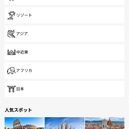
リゾート
アジア
中近東
アフリカ
日本
人気スポット