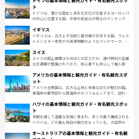
ドイツの基本情報と観光ガイド・有名観光スポッ
で、幅広い魅力が詰まっている。華麗な宮殿、歴史的な大
性で訪れる人を魅了する。 なお、新着のスペイン情報は
コ
聖堂、美しいビーチ、そして豊かな自然が、訪れる者を心
ト
ンテンツ一覧
を参照してほしい。
から魅了する。また、フランスは美食の国としても知ら
ドイツは、豊かな歴史と多彩な文化が交差するヨーロッパ
れ、フランス料理はユネスコ無形文化遺産にも登録されて
の中心に位置する国。中世の街並みが残るロマンチック街
いる。シャンパンの発祥地であるランス、プロヴァンスの
道から、未来を先取りするようなモダンな都市まで多様な
香り高いラベンダー畑など、多彩な楽しみ方が可能だ。さ
イギリス
顔を持つこの国は、どこを歩いても飽きることがない。ベ
らに、パリ以外の地域にも魅力が溢れており、どの街角に
ルリンの文化的活気、バイエルン州のアルプスの絶景、そ
イギリスは、古きよき伝統と最先端が共存する国。ウェス
も豊かな歴史と文化が息づいている。パリ以外の個性あふ
してライン川沿いのワイン畑といった風景は必見。ビール
トミンスター寺院や大英博物館のようなランドマーク、歴
れる地方に足を運ぶとそれぞれで全く異なる文化を体験で
とソーセージを味わいながら地元の人と過ごす楽しい時間
史ある大学都市、美しい丘陵地帯や牧歌的な風景など、エ
きるだろう。 なお、新着のフランス情報は
コンテンツ一覧
スイス
は、お酒好きな人にはぜひ体験してほしい。 なお、新着の
リアごとに異なる魅力がある。また、優雅なアフタヌーン
を参照してほしい。
ドイツ情報は
コンテンツ一覧
を参照してほしい。
ティー、ビール好きにはたまらない英国パブ、サッカー観
スイスの国土面積は九州ほどの広さだが、運行時刻が正確
戦など、本場だからこそできる体験も豊富。イギリスを旅
な交通網が整備されており、初心者でも安心して個人旅行
して楽しみつくそう。 なお、新着のイギリス情報は
コンテ
を楽しめる。日本同様に時刻表どおりの旅が可能だ。中世
アメリカの基本情報と観光ガイド・有名観光スポ
ンツ一覧
を参照してほしい。
の建物がそのまま残る町や、スイスならではのユニークな
博物館もあり、アルプス観光だけでなく町歩きも満喫する
ット
ことができる。国民の所得が高いため物価も高いが、旅行
アメリカ合衆国は、広大な土地と多様な文化が魅力の国。
者向けの交通パス提供のサービスもあり、うまく活用すれ
東海岸の都市部から西海岸のカリフォルニアまで、訪れる
ば市内交通費無料で観光を楽しむこともできる。 なお、新
場所ごとに異なる風景と体験が待っている。ニューヨーク
着のスイス情報は
コンテンツ一覧
を参照してほしい。
ハワイの基本情報と観光ガイド・有名観光スポッ
のような巨大都市は、観光、ショッピング、エンターテイ
ンメントが詰まった刺激的なスポットだ。一方、アメリカ
ト
西部には大自然が広がり、グランドキャニオンやイエロー
年間を通じて温暖な気候に恵まれ、多くの島で構成される
ストーン国立公園といった絶景が堪能できる。さらに、南
ハワイは、どの島も独自の魅力をもっている。大自然の神
部のニューオーリンズでは、音楽と美食が融合した独特の
秘を感じたいなら、火山が生み出した壮大な景観を誇るハ
文化が魅力。旅行者はアメリカの各地域で異なる魅力を楽
オーストラリアの基本情報と観光ガイド・有名観
ワイ島は見逃せない。また、定番の観光地といえばオアフ
しみながら、その多様性と豊かな歴史を感じることができ
島だが、静かな自然を求めるならマウイ島やカウアイ島が