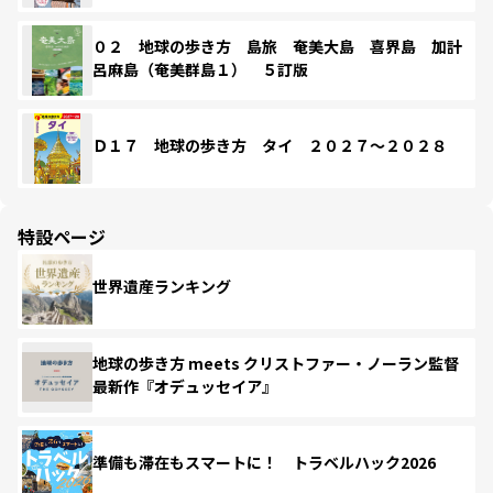
０２ 地球の歩き方 島旅 奄美大島 喜界島 加計
呂麻島（奄美群島１） ５訂版
Ｄ１７ 地球の歩き方 タイ ２０２７～２０２８
特設ページ
世界遺産ランキング
地球の歩き方 meets クリストファー・ノーラン監督
最新作『オデュッセイア』
準備も滞在もスマートに！ トラベルハック2026