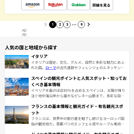
詳細を見る
…
1
2
3
9
AD
AD
人気の国と地域から探す
イタリア
イタリアは歴史、文化、グルメ、自然と多彩な魅力にあふ
れた国。
ローマ
の古代遺跡やフィレンツェのルネッサンス
美術、ヴェネツィアの運河など、歴史あるスポットはもち
スペインの観光ポイントと人気スポット・知ってお
ろん、トスカーナの美しい田園風景やアマルフィ海岸の絶
景など、自然景観も見逃せない。観光の合間には、本場の
くべき基本情報
ピザやパスタなど、絶品のイタリア料理を堪能することも
イベリア半島のほぼ80％を占めるスペインは、太陽が降り
できる。朝目覚めてから夜眠るまで、すべての瞬間を楽し
注ぐ地中海沿岸から雄大なピレネー山脈まで、多彩な自然
ませてくれるイタリアで、忘れられない旅をしてみよう！
と文化が詰まったヨーロッパ屈指の旅行先だ。多様な地域
なお、新着のイタリア情報は
コンテンツ一覧
を参照してほ
フランスの基本情報と観光ガイド・有名観光スポ
文化が根付くこの国では、情熱的なフラメンコ、熱気あふ
しい。
れる闘牛、そして美味しいタパスが生活の一部となってい
ット
る。首都マドリードの洗練された雰囲気や、バルセロナの
フランスは、世界中の旅行者を魅了し続けるヨーロッパ屈
アートに溢れた街角から、地方では古代ローマ遺跡や中世
指の観光地だ。首都パリのエッフェル塔やルーブル美術館
の城塞都市、穏やかなビーチリゾートまで多彩な表情を見
といった象徴的なスポットから、田舎町の古風な美しさま
せる。地方によって風土や気候が異なるスペインはその個