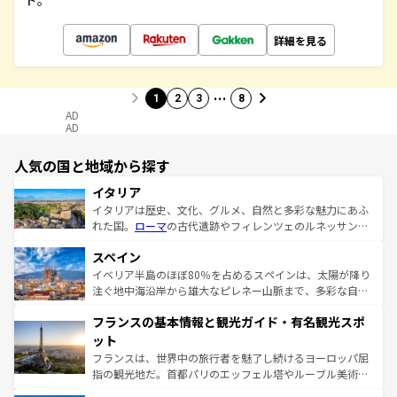
ド。
詳細を見る
…
1
2
3
8
AD
AD
人気の国と地域から探す
イタリア
イタリアは歴史、文化、グルメ、自然と多彩な魅力にあふ
れた国。
ローマ
の古代遺跡やフィレンツェのルネッサンス
美術、ヴェネツィアの運河など、歴史あるスポットはもち
スペイン
ろん、トスカーナの美しい田園風景やアマルフィ海岸の絶
景など、自然景観も見逃せない。観光の合間には、本場の
イベリア半島のほぼ80％を占めるスペインは、太陽が降り
ピザやパスタなど、絶品のイタリア料理を堪能することも
注ぐ地中海沿岸から雄大なピレネー山脈まで、多彩な自然
できる。朝目覚めてから夜眠るまで、すべての瞬間を楽し
と文化が詰まったヨーロッパ屈指の旅行先だ。多様な地域
フランスの基本情報と観光ガイド・有名観光スポ
ませてくれるイタリアで、忘れられない旅をしてみよう！
文化が根付くこの国では、情熱的なフラメンコ、熱気あふ
なお、新着のイタリア情報は
コンテンツ一覧
を参照してほ
れる闘牛、そして美味しいタパスが生活の一部となってい
ット
しい。
る。首都マドリードの洗練された雰囲気や、バルセロナの
フランスは、世界中の旅行者を魅了し続けるヨーロッパ屈
アートに溢れた街角から、地方では古代ローマ遺跡や中世
指の観光地だ。首都パリのエッフェル塔やルーブル美術館
の城塞都市、穏やかなビーチリゾートまで多彩な表情を見
といった象徴的なスポットから、田舎町の古風な美しさま