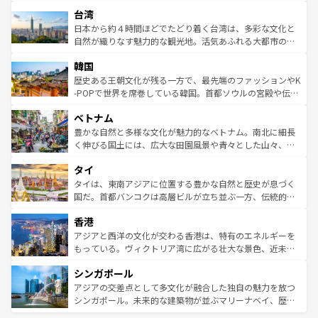
るだろう。車でのロードトリップや列車の旅も、アメリカ
文化や歴史が息づいている。「アロハスピリット」と呼ば
ストラリア東海岸北部に広がる大サンゴ礁地帯グレートバ
ならではの贅沢な旅のスタイルだ。 なお、新着のアメリカ
台湾
れるおもてなしの心で訪れる人々を迎えてくれるハワイの
リアリーフや大陸中央部にそびえるウルル（エアーズロッ
情報は
コンテンツ一覧
を参照してほしい。
人々、おいしいローカルフードやハワイアンミュージッ
ク）、タスマニアの美しい原生林やケアンズの熱帯雨林な
日本から約４時間ほどでたどり着く台湾は、多彩な文化と
ク、伝統的なフラダンスなど、すべてがハワイの魅力を彩
ど、見どころがたくさん。また、カフェやワイン、オージ
自然が織りなす魅力的な観光地。活気あふれる大都市の台
っている。訪れるたびに新しい発見と感動が待っているハ
ービーフなどの食文化も豊かで、美味しいものであふれて
北やノスタルジックな町並みが人気な九份（ジォウフェ
ワイを、存分に味わってほしい。 なお、新着のハワイ情報
韓国
いる。アクティビティも充実しており、サーフィンやダイ
ン）、静ひつな山岳地帯である台湾東部など、都市の喧騒
は
コンテンツ一覧
を参照してほしい。
ビング、ハイキングなど、アウトドア好きにはたまらな
と山間の静けさが共存しており、訪れる人に新しい発見と
歴史ある王朝文化が残る一方で、最先端のファッションやK
い。オーストラリアの多彩な魅力を存分に味わいつくそ
驚きをもたらしてくれる。また、奥深い台湾の食文化も魅
-POPで世界を席巻している韓国。首都ソウルの宮殿や伝統
う。 なお、新着のオーストラリア情報は
コンテンツ一覧
を
力で、夜市などの屋台グルメから高級料理、ヘルシーで美
家屋が並ぶエリアでは韓国の歴史と文化に浸ることがで
参照してほしい。
ベトナム
容にもいいと評判のスイーツなど、バラエティ豊かな料理
き、地方に足を延ばせば四季折々の自然美を楽しむことが
が味わえる。 なお、新着の台湾情報は
コンテンツ一覧
を参
できる。そして、キムチや焼肉、絶品のストリートフード
豊かな自然と多様な文化が魅力的なベトナム。南北に細長
照してほしい。
まで、さまざまな韓国料理が待っている。夜には、韓国な
く伸びる国土には、広大な田園風景や青々とした山々、世
らではのナイトライフも堪能できる。あたたかいホスピタ
界遺産に登録された壮大な自然景観が点在し、都市部では
タイ
リティに包まれながら、韓国の多彩な魅力を心ゆくまで味
急速な発展と共に伝統が息づく。ハノイの古い町並みやホ
わってみてほしい。 なお、新着の韓国情報は
コンテンツ一
ーチミン市のフランス統治時代の建物も、独特の雰囲気を
タイは、東南アジアに位置する豊かな自然と歴史が息づく
覧
を参照してほしい。
醸し出している。また、バラエティの豊かさとおいしさで
国だ。首都バンコクは高層ビルが立ち並ぶ一方、伝統的な
世界中の食通を魅了してやまないベトナム料理も魅力のひ
寺院や市場がいたるところに点在し、古きよき文化と現代
香港
とつ。フォーやバインミー、ベトナムコーヒーなどは、ぜ
の活気が交差している。北部ではチェンマイなどの山岳地
ひ現地で味わいたい。どの地域を訪れてもあたたかい人々
帯で自然と触れ合い、南部ではプーケットやクラビの美し
アジアと西洋の文化が交わる香港は、特有のエネルギーを
が旅行者を迎えてくれるので、きっと忘れられない旅にな
いビーチでリゾート気分を楽しむことができる。タイ料理
もっている。ヴィクトリア湾に広がる壮大な景色、近未来
るはずだ。 なお、新着のベトナム情報は
コンテンツ一覧
を
は世界的に有名で、屋台から高級レストランまで味覚を刺
的なアートスポット、そして歴史と現代が融合した町並
参照してほしい。
シンガポール
激する。気候は一年中温暖で、どの季節にも異なる楽しみ
み、どこを訪れても感動するはず。観光スポットが密集し
が待っている。親しみやすいタイの人々、仏教を中心とし
ており、効率よく見どころを回れるのも魅力。息をのむよ
アジアの交差点として多文化が融合した独自の魅力を放つ
た文化、そして多様な観光資源が、訪れる旅人を魅了し続
うな絶景から文化的な体験まで、香港を存分に楽しみ尽く
シンガポール。未来的な建築物が並ぶマリーナベイ、歴史
ける。 なお、新着のタイ情報は
コンテンツ一覧
を参照して
そう。 なお、新着の香港情報は
コンテンツ一覧
を参照して
と伝統を感じられるエスニックタウン、多数の緑豊かな公