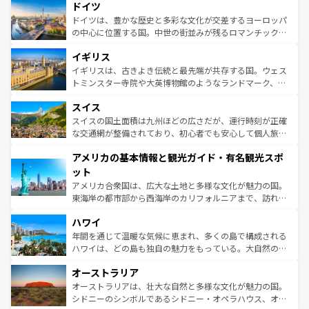
せる。地方によって風土や気候が異なるスペインはその個
ドイツ
で、幅広い魅力が詰まっている。華麗な宮殿、歴史的な大
性で訪れる人を魅了する。 なお、新着のスペイン情報は
コ
聖堂、美しいビーチ、そして豊かな自然が、訪れる者を心
ドイツは、豊かな歴史と多彩な文化が交差するヨーロッパ
ンテンツ一覧
を参照してほしい。
から魅了する。また、フランスは美食の国としても知ら
の中心に位置する国。中世の街並みが残るロマンチック街
れ、フランス料理はユネスコ無形文化遺産にも登録されて
道から、未来を先取りするようなモダンな都市まで多様な
イギリス
いる。シャンパンの発祥地であるランス、プロヴァンスの
顔を持つこの国は、どこを歩いても飽きることがない。ベ
香り高いラベンダー畑など、多彩な楽しみ方が可能だ。さ
ルリンの文化的活気、バイエルン州のアルプスの絶景、そ
イギリスは、古きよき伝統と最先端が共存する国。ウェス
らに、パリ以外の地域にも魅力が溢れており、どの街角に
してライン川沿いのワイン畑といった風景は必見。ビール
トミンスター寺院や大英博物館のようなランドマーク、歴
も豊かな歴史と文化が息づいている。パリ以外の個性あふ
とソーセージを味わいながら地元の人と過ごす楽しい時間
史ある大学都市、美しい丘陵地帯や牧歌的な風景など、エ
れる地方に足を運ぶとそれぞれで全く異なる文化を体験で
スイス
は、お酒好きな人にはぜひ体験してほしい。 なお、新着の
リアごとに異なる魅力がある。また、優雅なアフタヌーン
きるだろう。 なお、新着のフランス情報は
コンテンツ一覧
ドイツ情報は
コンテンツ一覧
を参照してほしい。
ティー、ビール好きにはたまらない英国パブ、サッカー観
スイスの国土面積は九州ほどの広さだが、運行時刻が正確
を参照してほしい。
戦など、本場だからこそできる体験も豊富。イギリスを旅
な交通網が整備されており、初心者でも安心して個人旅行
して楽しみつくそう。 なお、新着のイギリス情報は
コンテ
を楽しめる。日本同様に時刻表どおりの旅が可能だ。中世
アメリカの基本情報と観光ガイド・有名観光スポ
ンツ一覧
を参照してほしい。
の建物がそのまま残る町や、スイスならではのユニークな
博物館もあり、アルプス観光だけでなく町歩きも満喫する
ット
ことができる。国民の所得が高いため物価も高いが、旅行
アメリカ合衆国は、広大な土地と多様な文化が魅力の国。
者向けの交通パス提供のサービスもあり、うまく活用すれ
東海岸の都市部から西海岸のカリフォルニアまで、訪れる
ば市内交通費無料で観光を楽しむこともできる。 なお、新
場所ごとに異なる風景と体験が待っている。ニューヨーク
着のスイス情報は
コンテンツ一覧
を参照してほしい。
ハワイ
のような巨大都市は、観光、ショッピング、エンターテイ
ンメントが詰まった刺激的なスポットだ。一方、アメリカ
年間を通じて温暖な気候に恵まれ、多くの島で構成される
西部には大自然が広がり、グランドキャニオンやイエロー
ハワイは、どの島も独自の魅力をもっている。大自然の神
ストーン国立公園といった絶景が堪能できる。さらに、南
秘を感じたいなら、火山が生み出した壮大な景観を誇るハ
オーストラリア
部のニューオーリンズでは、音楽と美食が融合した独特の
ワイ島は見逃せない。また、定番の観光地といえばオアフ
文化が魅力。旅行者はアメリカの各地域で異なる魅力を楽
島だが、静かな自然を求めるならマウイ島やカウアイ島が
オーストラリアは、壮大な自然と多様な文化が魅力の国。
しみながら、その多様性と豊かな歴史を感じることができ
おすすめ。エメラルドグリーンに輝く海をはじめ、豊かな
シドニーのシンボルであるシドニー・オペラハウス、オー