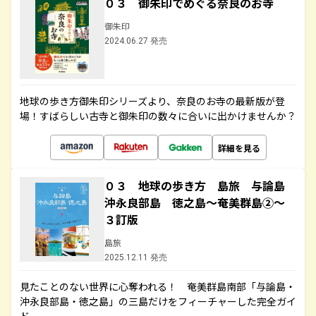
０３ 御朱印でめぐる奈良のお寺
御朱印
2024.06.27 発売
地球の歩き方御朱印シリーズより、奈良のお寺の最新版が登
場！すばらしい古寺と御朱印の数々に合いに出かけませんか？
詳細を見る
０３ 地球の歩き方 島旅 与論島
沖永良部島 徳之島～奄美群島②～
３訂版
島旅
2025.12.11 発売
見たことのない世界に心奪われる！ 奄美群島南部「与論島・
沖永良部島・徳之島」の三島だけをフィーチャーした完全ガイ