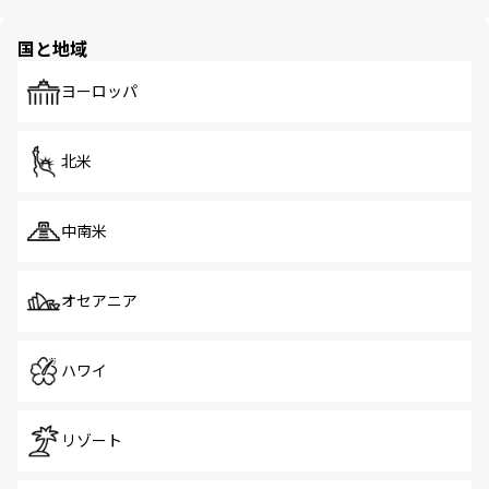
ほしい。
ほしい。
園や自然保護区など、自然が調和した近代的な景観と文化
の多様性あふれるカラフルな町は、どこを歩いても新しい
国と地域
発見がある。さらに、治安のよさや充実した公共交通機関
も、旅行者にとっては魅力的なポイント。グルメも豊富
で、ホーカーズは地元の風情を楽しめる外せないスポット
ヨーロッパ
だ。訪れる人を飽きさせないシンガポールで、多様な魅力
を体感しよう。 なお、新着のシンガポール情報は
コンテン
ツ一覧
を参照してほしい。
北米
中南米
オセアニア
ハワイ
リゾート