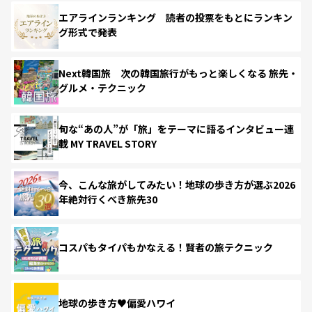
エアラインランキング 読者の投票をもとにランキン
グ形式で発表
Next韓国旅 次の韓国旅行がもっと楽しくなる 旅先・
グルメ・テクニック
旬な“あの人”が「旅」をテーマに語るインタビュー連
載 MY TRAVEL STORY
今、こんな旅がしてみたい！地球の歩き方が選ぶ2026
年絶対行くべき旅先30
コスパもタイパもかなえる！賢者の旅テクニック
地球の歩き方♥偏愛ハワイ