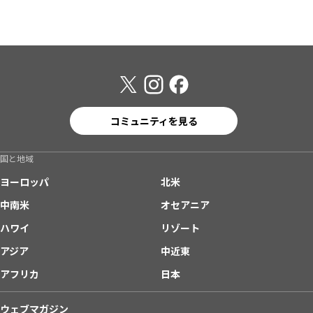
コミュニティを見る
国と地域
ヨーロッパ
北米
中南米
オセアニア
ハワイ
リゾート
アジア
中近東
アフリカ
日本
ウェブマガジン