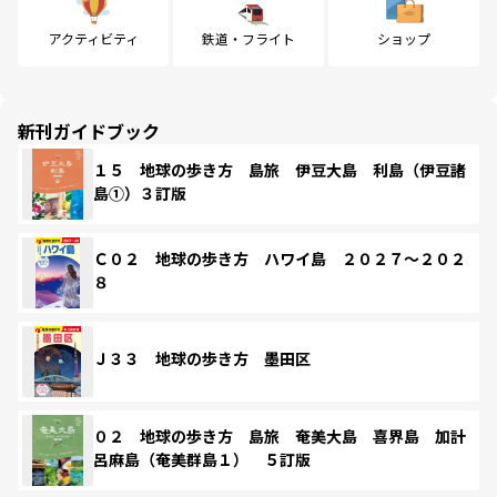
アクティビティ
鉄道・フライト
ショップ
新刊ガイドブック
１５ 地球の歩き方 島旅 伊豆大島 利島（伊豆諸
島①）３訂版
Ｃ０２ 地球の歩き方 ハワイ島 ２０２７～２０２
８
Ｊ３３ 地球の歩き方 墨田区
０２ 地球の歩き方 島旅 奄美大島 喜界島 加計
呂麻島（奄美群島１） ５訂版